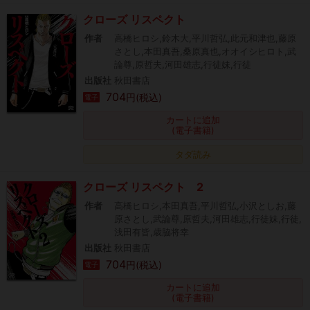
クローズ リスペクト
作者
高橋ヒロシ,鈴木大,平川哲弘,此元和津也,藤原
さとし,本田真吾,桑原真也,オオイシヒロト,武
論尊,原哲夫,河田雄志,行徒妹,行徒
出版社
秋田書店
704
円(税込)
電子
カートに追加
(電子書籍)
タダ読み
クローズ リスペクト 2
作者
高橋ヒロシ,本田真吾,平川哲弘,小沢としお,藤
原さとし,武論尊,原哲夫,河田雄志,行徒妹,行徒,
浅田有皆,歳脇将幸
出版社
秋田書店
704
円(税込)
電子
カートに追加
(電子書籍)