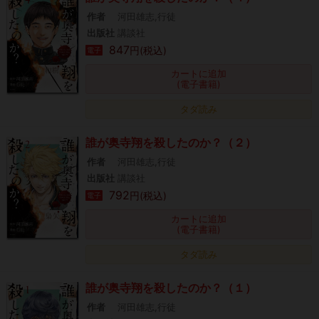
作者
河田雄志,行徒
出版社
講談社
847
円(税込)
電子
カートに追加
(電子書籍)
タダ読み
誰が奥寺翔を殺したのか？（２）
作者
河田雄志,行徒
出版社
講談社
792
円(税込)
電子
カートに追加
(電子書籍)
タダ読み
誰が奥寺翔を殺したのか？（１）
作者
河田雄志,行徒