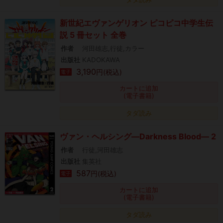
新世紀エヴァンゲリオン ピコピコ中学生伝
説 5 冊セット 全巻
作者
河田雄志,行徒,カラー
出版社
KADOKAWA
3,190
円(税込)
電子
カートに追加
(電子書籍)
タダ読み
ヴァン・ヘルシング―Darkness Blood― 2
作者
行徒,河田雄志
出版社
集英社
587
円(税込)
電子
カートに追加
(電子書籍)
タダ読み