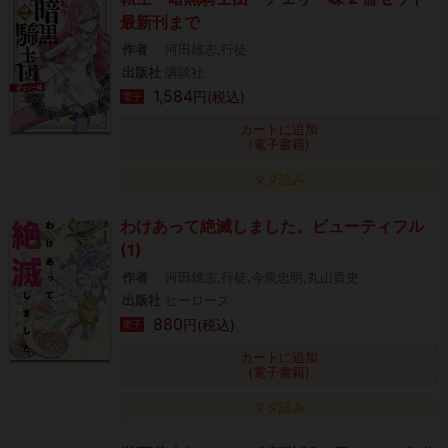
最新刊まで
作者
河田雄志,行徒
出版社
講談社
1,584
円(税込)
電子
カートに追加
(電子書籍)
タダ読み
わけあって絶滅しました。ビューティフル
(1)
作者
河田雄志,行徒,今泉忠明,丸山貴史
出版社
ヒーローズ
880
円(税込)
電子
カートに追加
(電子書籍)
タダ読み