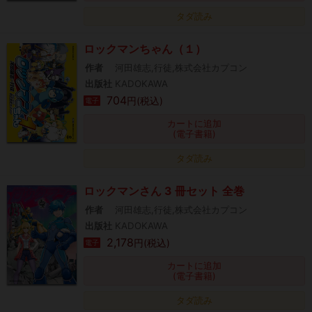
タダ読み
ロックマンちゃん（１）
作者
河田雄志,行徒,株式会社カプコン
出版社
KADOKAWA
704
円(税込)
電子
カートに追加
(電子書籍)
タダ読み
ロックマンさん 3 冊セット 全巻
作者
河田雄志,行徒,株式会社カプコン
出版社
KADOKAWA
2,178
円(税込)
電子
カートに追加
(電子書籍)
タダ読み