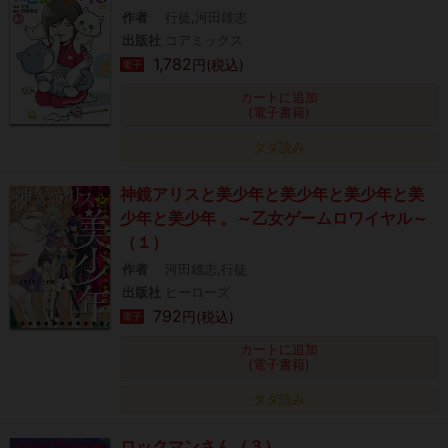
作者
行徒,河田雄志
出版社
コアミックス
1,782
円(税込)
電子
カートに追加
(電子書籍)
タダ読み
神鏡アリスと美少年と美少年と美少年と美
少年と美少年 。～乙女ゲームロワイヤル～
（１）
作者
河田雄志,行徒
出版社
ヒーローズ
792
円(税込)
電子
カートに追加
(電子書籍)
タダ読み
ロックマンさん（３）