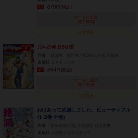
679
円(税込)
電子
カートに追加
(電子書籍)
タダ読み
北斗の拳 BBQ味
作者
武論尊・原哲夫,河田雄志,行徒,行徒妹
出版社
コアミックス
594
円(税込)
電子
カートに追加
(電子書籍)
タダ読み
わけあって絶滅しました。ビューティフル
(1-2巻 全巻)
作者
河田雄志,行徒,今泉忠明,丸山貴史
出版社
小学館クリエイティブ