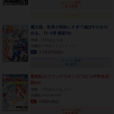
カートに追加
(電子書籍)
タダ読み
魔王様、世界が美味しすぎて滅ぼすのをや
める。 (1-3巻 最新刊)
作者
河田雄志,行徒
出版社
小学館クリエイティブ
2,552
円(税込)
新品
カートに追加
(紙 新品)
新世紀エヴァンゲリオン ピコピコ中学生伝
説(4)
作者
河田雄志,行徒,カラー
出版社
KADOKAWA
638
円(税込)
電子
カートに追加
(電子書籍)