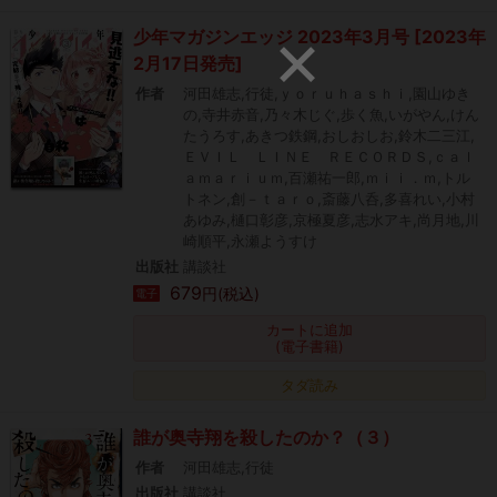
少年マガジンエッジ 2023年3月号 [2023年
2月17日発売]
作者
河田雄志,行徒,ｙｏｒｕｈａｓｈｉ,園山ゆき
の,寺井赤音,乃々木じぐ,歩く魚,いがやん,けん
たうろす,あきつ鉄鋼,おしおしお,鈴木二三江,
ＥＶＩＬ ＬＩＮＥ ＲＥＣＯＲＤＳ,ｃａｌ
ａｍａｒｉｕｍ,百瀬祐一郎,ｍｉｉ．ｍ,トル
トネン,創－ｔａｒｏ,斎藤八呑,多喜れい,小村
あゆみ,樋口彰彦,京極夏彦,志水アキ,尚月地,川
崎順平,永瀬ようすけ
出版社
講談社
679
円(税込)
電子
カートに追加
(電子書籍)
タダ読み
誰が奥寺翔を殺したのか？（３）
作者
河田雄志,行徒
出版社
講談社