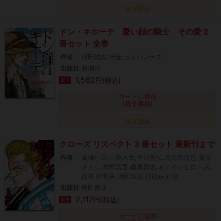
タダ読み
ドン・キホーテ 憂い顔の騎士 その愛 2
冊セット 全巻
作者
河田雄志,行徒,セルバンテス
出版社
新潮社
1,562
円(税込)
電子
カートに追加
(電子書籍)
タダ読み
クローズ リスペクト 3 冊セット 最新刊まで
作者
高橋ヒロシ,鈴木大,平川哲弘,此元和津也,藤原
さとし,本田真吾,桑原真也,オオイシヒロト,武
論尊,原哲夫,河田雄志,行徒妹,行徒
出版社
秋田書店
2,112
円(税込)
電子
カートに追加