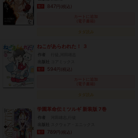
847
円(税込)
電子
カートに追加
(電子書籍)
タダ読み
ねこがあらわれた！ ３
作者
行徒,河田雄志
出版社
コアミックス
594
円(税込)
電子
カートに追加
(電子書籍)
タダ読み
学園革命伝ミツルギ 新装版 7巻
作者
河田雄志,行徒
出版社
スクウェア・エニックス
789
円(税込)
電子