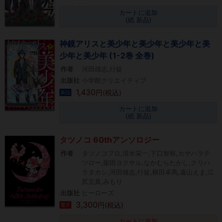
カートに追加
(紙 新品)
神鏡アリスと美少年と美少年と美少年と美
少年と美少年 (1-2巻 全巻)
作者
河田雄志,行徒
出版社
小学館クリエイティブ
1,430
円(税込)
新品
カートに追加
(紙 新品)
タツノコ 60thアンソロジー
作者
タツノコプロ,清水栄一,下口智裕,カサハラテ
ツロー,柴田ヨクサル,なかむらたかし,クリハ
ラタカシ,河田雄志,行徒,横田卓馬,遠山えま,江
尻立真,みもり
出版社
ヒーローズ
3,300
円(税込)
電子
カートに追加