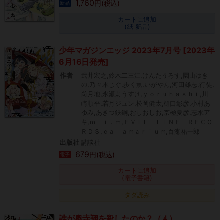
1,760
円(税込)
新品
カートに追加
(紙 新品)
少年マガジンエッジ 2023年7月号 [2023年
6月16日発売]
作者
武井宏之,鈴木二三江,けんたうろす,園山ゆき
の,乃々木じぐ,歩く魚,いがやん,河田雄志,行徒,
尚月地,永瀬ようすけ,ｙｏｒｕｈａｓｈｉ,川
崎順平,若月ジュン,松岡健太,樋口彰彦,小村あ
ゆみ,あきつ鉄鋼,おしおしお,京極夏彦,志水ア
キ,ｍｉｉ．ｍ,ＥＶＩＬ ＬＩＮＥ ＲＥＣＯ
ＲＤＳ,ｃａｌａｍａｒｉｕｍ,百瀬祐一郎
出版社
講談社
679
円(税込)
電子
カートに追加
(電子書籍)
タダ読み
誰が奥寺翔を殺したのか？（４）