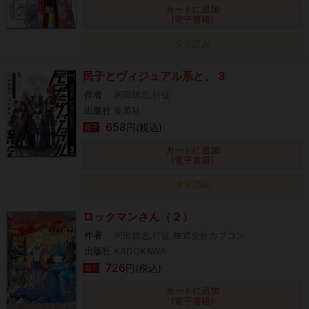
カートに追加
(電子書籍)
タダ読み
民子とヴィジュアル系と。 3
作者
河田雄志,行徒
出版社
集英社
658
円(税込)
電子
カートに追加
(電子書籍)
タダ読み
ロックマンさん（２）
作者
河田雄志,行徒,株式会社カプコン
出版社
KADOKAWA
726
円(税込)
電子
カートに追加
(電子書籍)