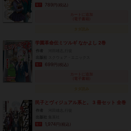
789
円(税込)
電子
カートに追加
(電子書籍)
タダ読み
学園革命伝ミツルギ なかよし 2巻
作者
河田雄志,行徒
出版社
スクウェア・エニックス
699
円(税込)
電子
カートに追加
(電子書籍)
タダ読み
民子とヴィジュアル系と。 3 冊セット 全巻
作者
河田雄志,行徒
出版社
集英社
1,974
円(税込)
電子