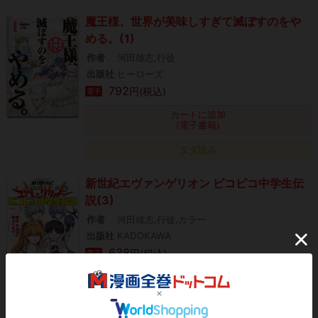
魔王様、世界が美味しすぎて滅ぼすのをや
める。(1)
作者
河田雄志,行徒
出版社
ヒーローズ
792
円(税込)
電子
カートに追加
(電子書籍)
タダ読み
新世紀エヴァンゲリオン ピコピコ中学生伝
説(3)
作者
河田雄志,行徒,カラー
出版社
KADOKAWA
638
円(税込)
電子
カートに追加
(電子書籍)
タダ読み