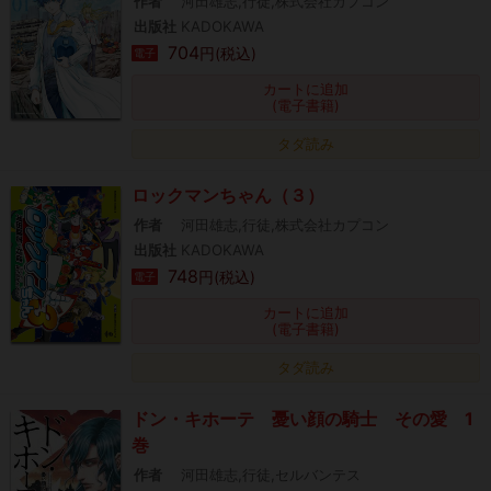
作者
河田雄志,行徒,株式会社カプコン
出版社
KADOKAWA
704
円(税込)
電子
カートに追加
(電子書籍)
タダ読み
ロックマンちゃん（３）
作者
河田雄志,行徒,株式会社カプコン
出版社
KADOKAWA
748
円(税込)
電子
カートに追加
(電子書籍)
タダ読み
ドン・キホーテ 憂い顔の騎士 その愛 1
巻
作者
河田雄志,行徒,セルバンテス