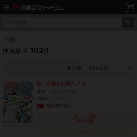
行徒
102
検索結果
件
並び順
ねこがあらわれた！ １
作者
行徒,河田雄志
出版社
コアミックス
594
円(税込)
電子
カートに追加
(電子書籍)
タダ読み