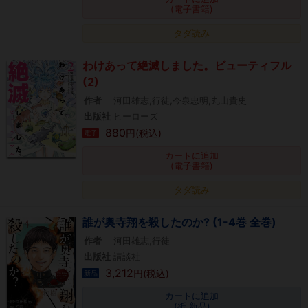
(電子書籍)
タダ読み
わけあって絶滅しました。ビューティフル
(2)
作者
河田雄志,行徒,今泉忠明,丸山貴史
出版社
ヒーローズ
880
円(税込)
電子
カートに追加
(電子書籍)
タダ読み
誰が奥寺翔を殺したのか? (1-4巻 全巻)
作者
河田雄志,行徒
出版社
講談社
3,212
円(税込)
新品
カートに追加
(紙 新品)