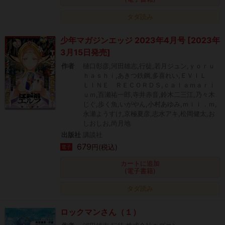
タダ読み
少年マガジンエッジ 2023年4月号 [2023年
3月15日発売]
作者
樋口彰彦,河田雄志,行徒,若月ジュン,ｙｏｒｕ
ｈａｓｈｉ,あきつ鉄鋼,多喜れい,ＥＶＩＬ
ＬＩＮＥ ＲＥＣＯＲＤＳ,ｃａｌａｍａｒｉ
ｕｍ,百瀬祐一郎,寺井赤音,鈴木二三江,乃々木
じぐ,歩く魚,いがやん,小村あゆみ,ｍｉｉ．ｍ,
永瀬ようすけ,京極夏彦,志水アキ,松岡健太,お
しおしお,尚月地
出版社
講談社
679
円(税込)
電子
カートに追加
(電子書籍)
タダ読み
ロックマンさん（１）