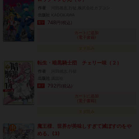
作者
河田雄志,行徒,株式会社カプコン
出版社
KADOKAWA
748
円(税込)
電子
カートに追加
(電子書籍)
タダ読み
転生・暗黒騎士団 チェリー味（２）
作者
河田雄志,行徒
出版社
講談社
792
円(税込)
電子
カートに追加
(電子書籍)
タダ読み
魔王様、世界が美味しすぎて滅ぼすのをや
める。(3)