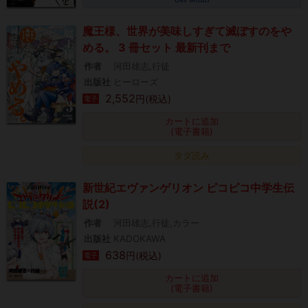
魔王様、世界が美味しすぎて滅ぼすのをや
める。 3 冊セット 最新刊まで
作者
河田雄志,行徒
出版社
ヒーローズ
2,552
円(税込)
電子
カートに追加
(電子書籍)
タダ読み
新世紀エヴァンゲリオン ピコピコ中学生伝
説(2)
作者
河田雄志,行徒,カラー
出版社
KADOKAWA
638
円(税込)
電子
カートに追加
(電子書籍)