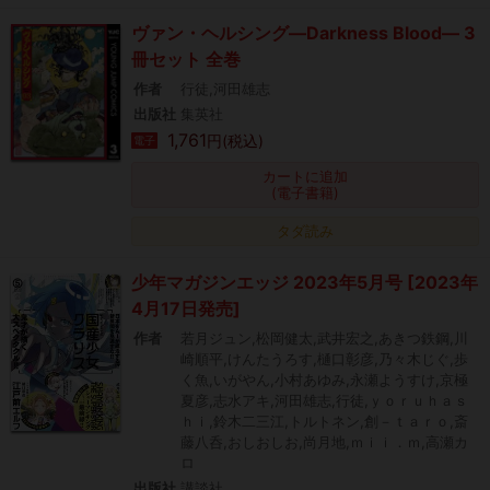
ヴァン・ヘルシング―Darkness Blood― 3
冊セット 全巻
作者
行徒,河田雄志
出版社
集英社
1,761
円(税込)
電子
カートに追加
(電子書籍)
タダ読み
少年マガジンエッジ 2023年5月号 [2023年
4月17日発売]
作者
若月ジュン,松岡健太,武井宏之,あきつ鉄鋼,川
崎順平,けんたうろす,樋口彰彦,乃々木じぐ,歩
く魚,いがやん,小村あゆみ,永瀬ようすけ,京極
夏彦,志水アキ,河田雄志,行徒,ｙｏｒｕｈａｓ
ｈｉ,鈴木二三江,トルトネン,創－ｔａｒｏ,斎
藤八呑,おしおしお,尚月地,ｍｉｉ．ｍ,高瀬カ
ロ
出版社
講談社