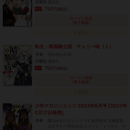
出版社
講談社
792
円(税込)
電子
カートに追加
(電子書籍)
タダ読み
転生・暗黒騎士団 チェリー味（１）
作者
河田雄志,行徒
出版社
講談社
792
円(税込)
電子
カートに追加
(電子書籍)
タダ読み
少年マガジンエッジ 2023年6月号 [2023年
5月17日発売]
作者
園山ゆきの,けんたうろす,松岡健太,京極夏彦,
志水アキ,小村あゆみ,ＥＶＩＬ ＬＩＮＥ Ｒ