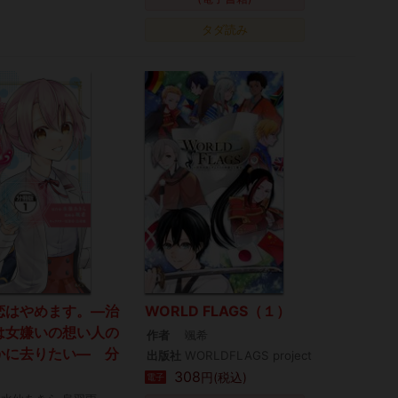
タダ読み
恋はやめます。―治
WORLD FLAGS（１）
は女嫌いの想い人の
作者
颯希
かに去りたい― 分
出版社
WORLDFLAGS project
）
308
円(税込)
電子