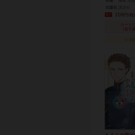
作者
颯希,水
出版社
講談社
209
円(税
電子
カート
(電子
タダ
もうこの恋は