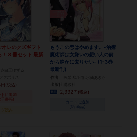
なオレのクズギフト
もうこの恋はやめます。-治癒
！ 3 冊セット 最新
魔術師は女嫌いの想い人の前
から静かに去りたい- (1-3巻
最新刊)
,赤白玉ゆずる
ファポリス
作者
颯希,烏羽雨,水仙あきら
4
円(税込)
出版社
講談社
2,332
円(税込)
新品
ートに追加
電子書籍)
カートに追加
(紙 新品)
タダ読み