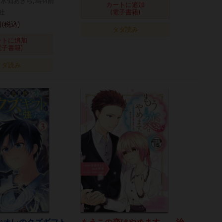
,水仙あきら,烏羽雨
カートに追加
社
(電子書籍)
(税込)
タダ読み
ートに追加
電子書籍)
タダ読み
なオレのクズギフト
もうこの恋はやめます。―治