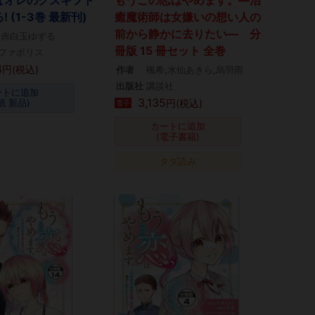
 (1-3巻 最新刊)
癒魔術師は女嫌いの想い人の
前から静かに去りたい― 分
,赤白玉ゆずる
冊版 15 冊セット 全巻
ファポリス
4
円(税込)
作者
颯希,水仙あきら,烏羽雨
出版社
講談社
ートに追加
3,135
円(税込)
紙 新品)
電子
カートに追加
(電子書籍)
タダ読み