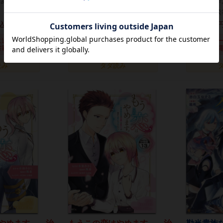
仙あきら,烏羽雨
作者
颯希,水仙あきら,烏羽雨
作者
颯希
出版社
講談社
出版社
講談
209
209
込)
円(税込)
円
電子
電子
に追加
カートに追加
カ
書籍)
(電子書籍)
(
読み
タダ読み
やめます。―治
もうこの恋はやめます。―治
勘当貴族