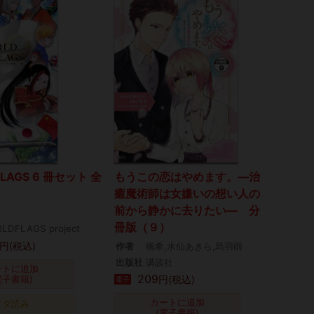
FLAGS 6 冊セット 全
もうこの恋はやめます。―治
癒魔術師は女嫌いの想い人の
前から静かに去りたい― 分
冊版（９）
LDFLAGS project
円(税込)
作者
颯希,水仙あきら,烏羽雨
出版社
講談社
ートに追加
209
電子書籍)
円(税込)
電子
カートに追加
タダ読み
(電子書籍)