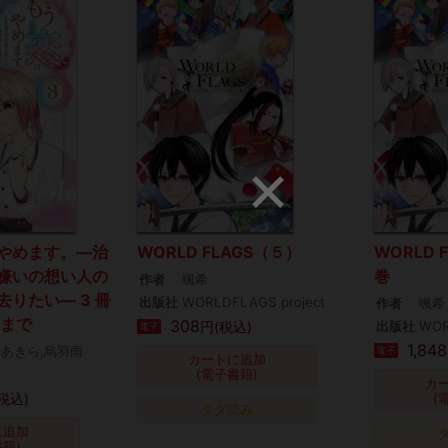
やめます。―治
WORLD FLAGS（５）
WORLD 
嫌いの想い人の
巻
作者
颯希
りたい― 3 冊
出版社
WORLDFLAGS project
作者
颯希
刊まで
308
円(税込)
出版社
WOR
電子
1,848
仙あきら,烏羽雨
電子
カートに追加
(電子書籍)
カ
税込)
(
タダ読み
に追加
書籍)