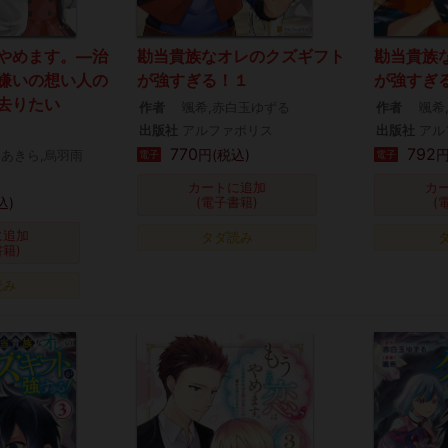
やめます。―治
勘当貴族なオレのクズギフト
勘当貴族
嫌いの想い人の
が強すぎる！１
が強すぎ
去りたい
作者
颯希,赤白玉ゆずる
作者
颯希
出版社
アルファポリス
出版社
アル
770
792
円(税込)
円
仙あきら,烏羽雨
電子
電子
カートに追加
カ
込)
(電子書籍)
(
に追加
タダ読み
書籍)
読み