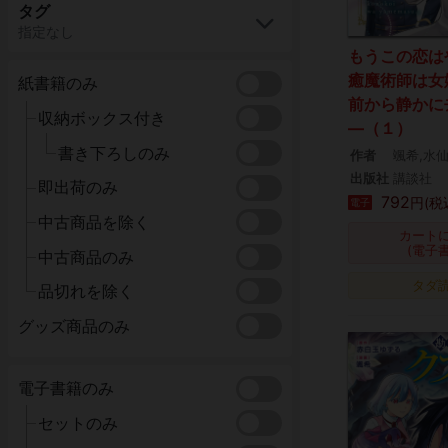
タグ
指定なし
もうこの恋は
癒魔術師は女
紙書籍のみ
前から静かに
収納ボックス付き
―（１）
書き下ろしのみ
作者
颯希,水
出版社
講談社
即出荷のみ
792
円(税
電子
中古商品を除く
カート
(電子
中古商品のみ
タダ
品切れを除く
グッズ商品のみ
電子書籍のみ
セットのみ