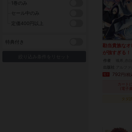
1巻のみ
セール中のみ
定価400円以上
特典付き
勘当貴族なオ
が強すぎる！
絞り込み条件をリセット
作者
颯希,赤
出版社
アルファ
792
円(税
電子
カート
(電子
タダ