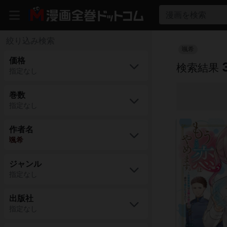
漫画を検索
絞り込み検索
颯希
価格
検索結果
指定なし
巻数
指定なし
作者名
颯希
ジャンル
指定なし
出版社
指定なし