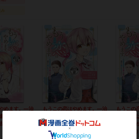
読み
やめます。―治
もうこの恋はやめます。―治
もうこの
嫌いの想い人の
癒魔術師は女嫌いの想い人の
癒魔術師
去りたい― 分
前から静かに去りたい― 分
前から静
冊版（２）
冊版（１