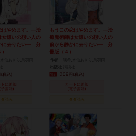
恋はやめます。―治
もうこの恋はやめます。―治
は女嫌いの想い人の
癒魔術師は女嫌いの想い人の
かに去りたい― 分
前から静かに去りたい― 分
４）
冊版（４）
,水仙あきら,烏羽雨
作者
颯希,水仙あきら,烏羽雨
社
出版社
講談社
209
(税込)
円(税込)
電子
ートに追加
カートに追加
電子書籍)
(電子書籍)
タダ読み
タダ読み