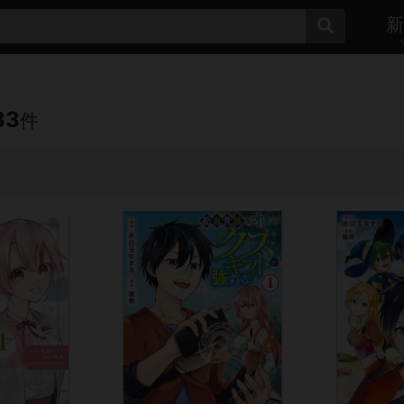
新
33
件