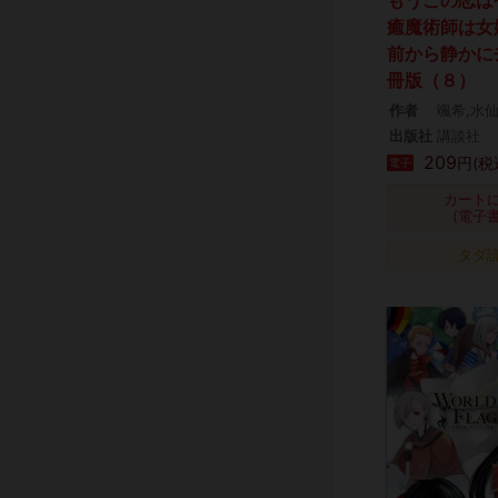
癒魔術師は女
前から静かに
冊版（８）
作者
颯希,水
出版社
講談社
209
円(税
電子
カート
(電子
タダ