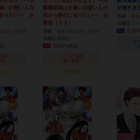
嫌いの想い人の
癒魔術師は女嫌いの想い人の
が強すぎる!
去りたい― 分
前から静かに去りたい― 分
作者
颯希
冊版（１３）
出版社
アル
2,35
仙あきら,烏羽雨
作者
颯希,水仙あきら,烏羽雨
新品
出版社
講談社
カ
209
込)
円(税込)
(
電子
に追加
カートに追加
書籍)
(電子書籍)
読み
タダ読み