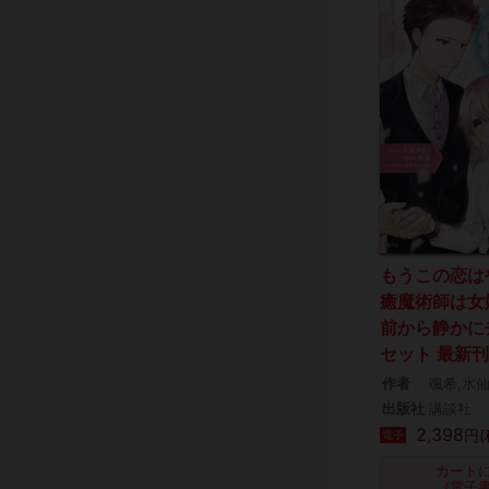
もうこの恋は
癒魔術師は女
前から静かに去
セット 最新
作者
颯希,水
出版社
講談社
2,398
円(
電子
カート
(電子