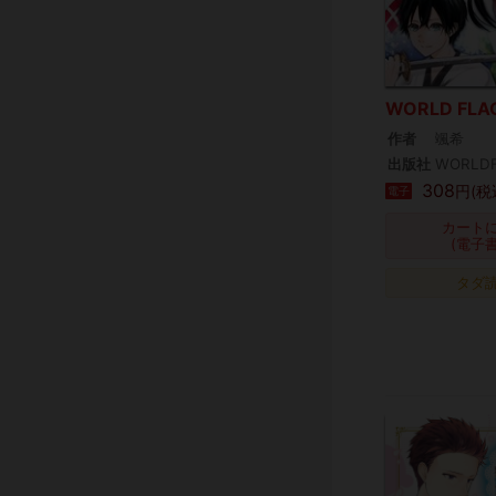
WORLD FL
作者
颯希
出版社
WORLDF
308
円(税
電子
カート
(電子
タダ