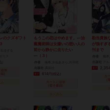
レのクズギフト
もうこの恋はやめます。―治
勘当貴族
３
癒魔術師は女嫌いの想い人の
が強すぎる
前から静かに去りたい
刊まで
白玉ゆずる
―（３）
ポリス
作者
颯希
込)
出版社
アル
作者
颯希,水仙あきら,烏羽雨
2,35
出版社
講談社
電子
に追加
814
書籍)
円(税込)
電子
カ
(
カートに追加
読み
(電子書籍)
タダ読み