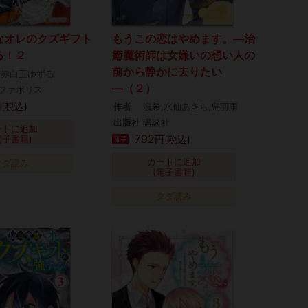
なオレのクズギフト
もうこの恋はやめます。―治
る！２
癒魔術師は女嫌いの想い人の
前から静かに去りたい
,赤白玉ゆずる
―（２）
ファポリス
(税込)
作者
颯希,水仙あきら,烏羽雨
出版社
講談社
ートに追加
792
電子書籍)
円(税込)
電子
カートに追加
タダ読み
(電子書籍)
タダ読み