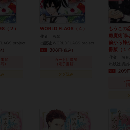
AGS（２）
WORLD FLAGS（４）
もうこの
癒魔術師
作者
颯希
前から静
LAGS project
出版社
WORLDFLAGS project
冊版（１
308
込)
円(税込)
電子
作者
颯希
に追加
カートに追加
書籍)
(電子書籍)
出版社
講談
209
円
電子
読み
タダ読み
カ
(