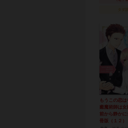
タダ
もうこの恋は
癒魔術師は女
前から静かに
冊版（１２）