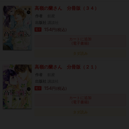
高嶺の蘭さん 分冊版（３４）
作者
餡蜜
出版社
講談社
154
円(税込)
電子
カートに追加
(電子書籍)
タダ読み
高嶺の蘭さん 分冊版（２１）
作者
餡蜜
出版社
講談社
154
円(税込)
電子
カートに追加
(電子書籍)
タダ読み