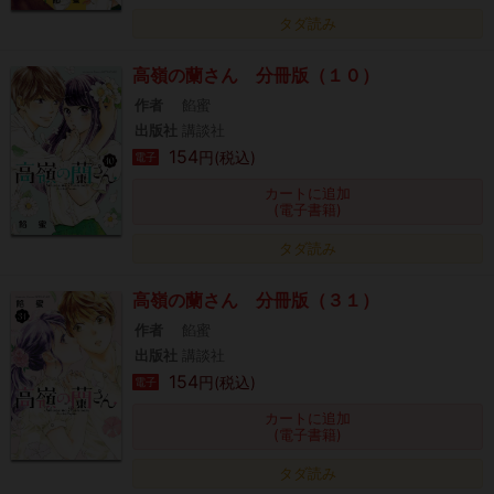
タダ読み
高嶺の蘭さん 分冊版（１０）
作者
餡蜜
出版社
講談社
154
円(税込)
電子
カートに追加
(電子書籍)
タダ読み
高嶺の蘭さん 分冊版（３１）
作者
餡蜜
出版社
講談社
154
円(税込)
電子
カートに追加
(電子書籍)
タダ読み