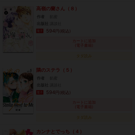
高嶺の蘭さん（８）
作者
餡蜜
出版社
講談社
594
円(税込)
電子
カートに追加
(電子書籍)
タダ読み
隣のステラ（５）
作者
餡蜜
出版社
講談社
594
円(税込)
電子
カートに追加
(電子書籍)
タダ読み
カンナとでっち（４）