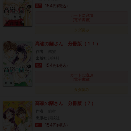
154
円(税込)
電子
カートに追加
(電子書籍)
タダ読み
高嶺の蘭さん 分冊版（１１）
作者
餡蜜
出版社
講談社
154
円(税込)
電子
カートに追加
(電子書籍)
タダ読み
高嶺の蘭さん 分冊版（７）
作者
餡蜜
出版社
講談社
154
円(税込)
電子