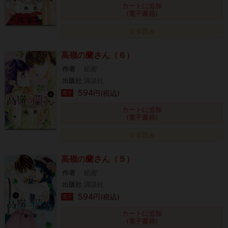
カートに追加
(電子書籍)
タダ読み
高嶺の蘭さん（６）
作者
餡蜜
出版社
講談社
594
円(税込)
電子
カートに追加
(電子書籍)
タダ読み
高嶺の蘭さん（５）
作者
餡蜜
出版社
講談社
594
円(税込)
電子
カートに追加
(電子書籍)