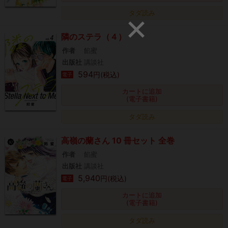
タダ読み
隣のステラ（４）
作者
餡蜜
出版社
講談社
594
円(税込)
電子
カートに追加
(電子書籍)
タダ読み
高嶺の蘭さん 10 冊セット 全巻
作者
餡蜜
出版社
講談社
5,940
円(税込)
電子
カートに追加
(電子書籍)
タダ読み