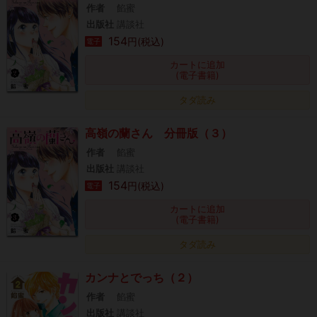
作者
餡蜜
出版社
講談社
154
円(税込)
電子
カートに追加
(電子書籍)
タダ読み
高嶺の蘭さん 分冊版（３）
作者
餡蜜
出版社
講談社
154
円(税込)
電子
カートに追加
(電子書籍)
タダ読み
カンナとでっち（２）
作者
餡蜜
出版社
講談社