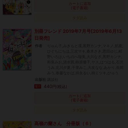
カートに追加
(電子書籍)
タダ読み
別冊フレンド 2019年7月号[2019年6月13
日発売]
作者
ぢゅん子,みきもと凜,黒野カンナ,マキノ,餡蜜,
ひぐちにちほ,三次マキ,春木さき,恩田ゆじ,町
野いろは,いちのへ瑠美,大川なぎ,黒野カンナ,
和泉みお,清水茜,柿原優子,ヤス,はつはる,石沢
うみ,北川夕夏,千里みこ,大友なな,あかり,長岡
みう,春藤なかば,持永るい,柿ミツキ,ひゅう
出版社
講談社
440
円(税込)
電子
カートに追加
(電子書籍)
タダ読み
高嶺の蘭さん 分冊版（６）