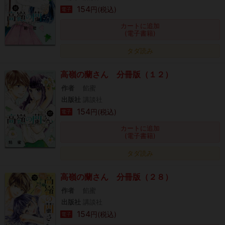
154
円(税込)
電子
カートに追加
(電子書籍)
タダ読み
高嶺の蘭さん 分冊版（１２）
作者
餡蜜
出版社
講談社
154
円(税込)
電子
カートに追加
(電子書籍)
タダ読み
高嶺の蘭さん 分冊版（２８）
作者
餡蜜
出版社
講談社
154
円(税込)
電子