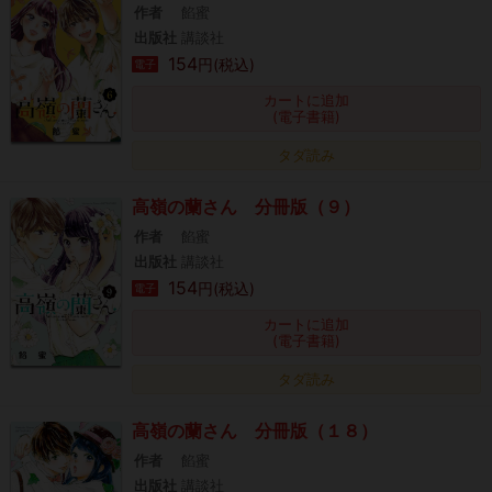
作者
餡蜜
出版社
講談社
154
円(税込)
電子
カートに追加
(電子書籍)
タダ読み
高嶺の蘭さん 分冊版（９）
作者
餡蜜
出版社
講談社
154
円(税込)
電子
カートに追加
(電子書籍)
タダ読み
高嶺の蘭さん 分冊版（１８）
作者
餡蜜
出版社
講談社