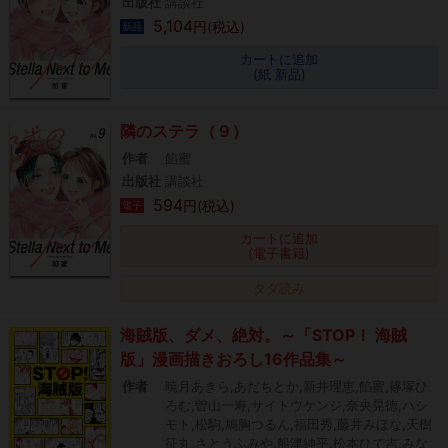
出版社
講談社
5,104
円(税込)
新品
カートに追加
(紙 新品)
隣のステラ（９）
作者
餡蜜
出版社
講談社
594
円(税込)
電子
カートに追加
(電子書籍)
タダ読み
海賊版、ダメ、絶対。～「STOP！ 海賊
版」漫画描きおろし16作品集～
作者
暁月あきら,あだちとか,新井理恵,餡蜜,篠塚ひ
ろむ,曽山一寿,サイトウケンジ,奈央晃徳,ハシ
モト,松駒,鳩胸つるん,福田秀,藤井みほな,天樹
征丸,さとうふみや,船津紳平,松本ひで吉,みな