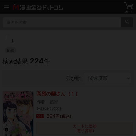
「
」
餡蜜
224
検索結果
件
並び順
高嶺の蘭さん（１）
作者
餡蜜
出版社
講談社
594
円(税込)
電子
カートに追加
(電子書籍)