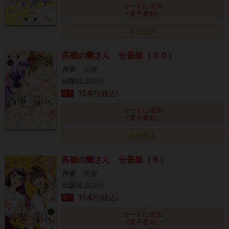
カートに追加
(電子書籍)
タダ読み
高嶺の蘭さん 分冊版（３０）
作者
餡蜜
出版社
講談社
154
円(税込)
電子
カートに追加
(電子書籍)
タダ読み
高嶺の蘭さん 分冊版（８）
作者
餡蜜
出版社
講談社
154
円(税込)
電子
カートに追加
(電子書籍)