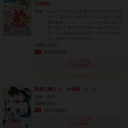
日発売]
作者
ぢゅん子,みきもと凜,春木さき,渡辺あゆ,南波
あつこ,恩田ゆじ,柚月純,はつはる,あかり,原田
唯衣,餡蜜,Ｉｓｈｉｋｏ,ひぐちにちほ,北川夕
夏,千里みこ,野島伸司,見崎なつみ,黒野カンナ,
石沢うみ,和泉みお,松田裕子,比乃キオ,中村ひ
なた,安曇ゆうひ,松本真以子
出版社
講談社
440
円(税込)
電子
カートに追加
(電子書籍)
タダ読み
高嶺の蘭さん 分冊版（１７）
作者
餡蜜
出版社
講談社
154
円(税込)
電子
カートに追加
(電子書籍)