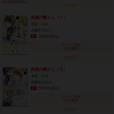
タダ読み
高嶺の蘭さん（７）
作者
餡蜜
出版社
講談社
594
円(税込)
電子
カートに追加
(電子書籍)
タダ読み
高嶺の蘭さん（９）
作者
餡蜜
出版社
講談社
594
円(税込)
電子
カートに追加
(電子書籍)
タダ読み