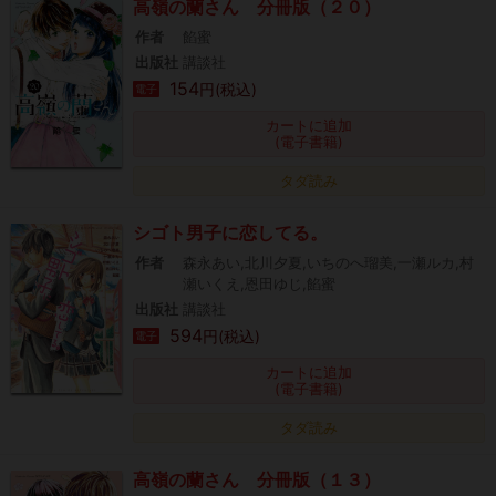
高嶺の蘭さん 分冊版（２０）
作者
餡蜜
出版社
講談社
154
円(税込)
電子
カートに追加
(電子書籍)
タダ読み
シゴト男子に恋してる。
作者
森永あい,北川夕夏,いちのへ瑠美,一瀬ルカ,村
瀬いくえ,恩田ゆじ,餡蜜
出版社
講談社
594
円(税込)
電子
カートに追加
(電子書籍)
タダ読み
高嶺の蘭さん 分冊版（１３）