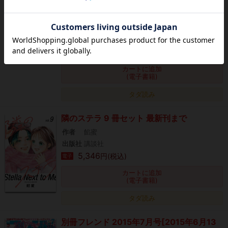
いちのへ瑠美,なるき,渡辺あゆ,小野アンビ,相
川ヒロ,岩井あき,蒼井まもる,和泉みお,柚月純,
千里みこ,さとる
出版社
講談社
0
円(税込)
電子
カートに追加
(電子書籍)
タダ読み
隣のステラ 9 冊セット 最新刊まで
作者
餡蜜
出版社
講談社
5,346
円(税込)
電子
カートに追加
(電子書籍)
タダ読み
別冊フレンド 2015年7月号[2015年6月13