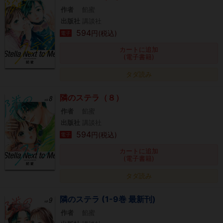
作者
餡蜜
出版社
講談社
594
円(税込)
電子
カートに追加
(電子書籍)
タダ読み
隣のステラ（８）
作者
餡蜜
出版社
講談社
594
円(税込)
電子
カートに追加
(電子書籍)
タダ読み
隣のステラ (1-9巻 最新刊)
作者
餡蜜