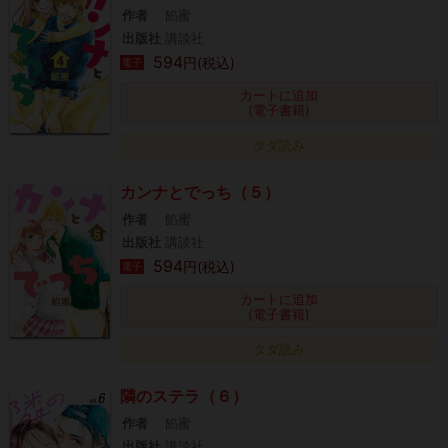
作者
餡蜜
出版社
講談社
594
円(税込)
電子
カートに追加
(電子書籍)
タダ読み
カンナとでっち（５）
作者
餡蜜
出版社
講談社
594
円(税込)
電子
カートに追加
(電子書籍)
タダ読み
隣のステラ（６）
作者
餡蜜
出版社
講談社