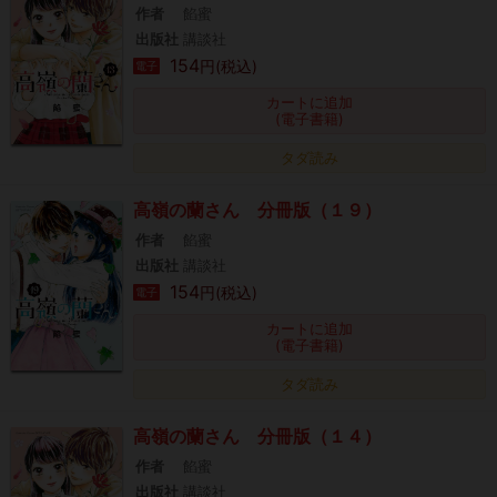
作者
餡蜜
出版社
講談社
154
円(税込)
電子
カートに追加
(電子書籍)
タダ読み
高嶺の蘭さん 分冊版（１９）
作者
餡蜜
出版社
講談社
154
円(税込)
電子
カートに追加
(電子書籍)
タダ読み
高嶺の蘭さん 分冊版（１４）
作者
餡蜜
出版社
講談社