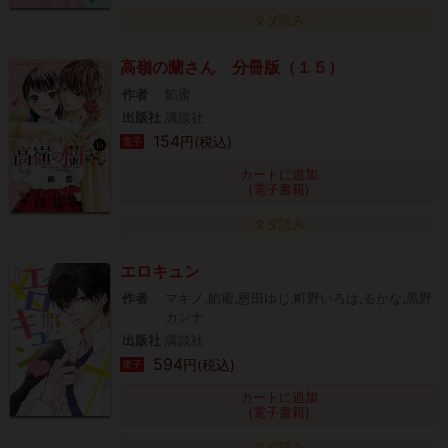
タダ読み
高嶺の蘭さん 分冊版（１５）
作者
餡蜜
出版社
講談社
154
円(税込)
電子
カートに追加
(電子書籍)
タダ読み
エロキュン
作者
マキノ,餡蜜,恩田ゆじ,町野いろは,るかな,黒野
カンナ
出版社
講談社
594
円(税込)
電子
カートに追加
(電子書籍)
タダ読み