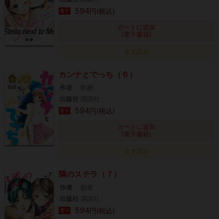
594
円(税込)
電子
カートに追加
(電子書籍)
タダ読み
カンナとでっち（６）
作者
餡蜜
出版社
講談社
594
円(税込)
電子
カートに追加
(電子書籍)
タダ読み
隣のステラ（７）
作者
餡蜜
出版社
講談社
594
円(税込)
電子