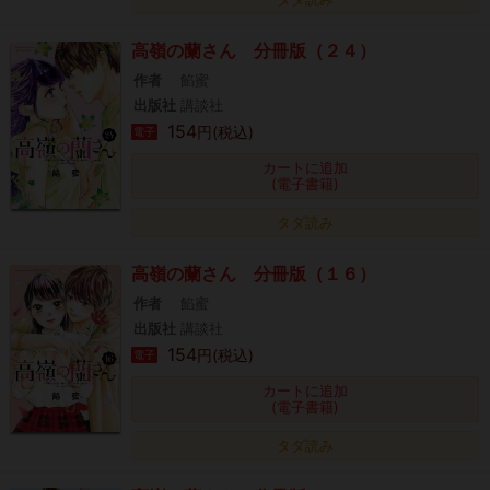
高嶺の蘭さん 分冊版（２４）
作者
餡蜜
出版社
講談社
154
円(税込)
電子
カートに追加
(電子書籍)
タダ読み
高嶺の蘭さん 分冊版（１６）
作者
餡蜜
出版社
講談社
154
円(税込)
電子
カートに追加
(電子書籍)
タダ読み