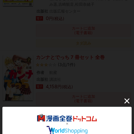
み遥,吉崎観音,松田奈緒子
出版社
出版広報センター
0
円(税込)
電子
カートに追加
(電子書籍)
タダ読み
カンナとでっち 7 冊セット 全巻
(3点/1件)
作者
餡蜜
出版社
講談社
4,158
円(税込)
電子
カートに追加
(電子書籍)
タダ読み
別冊フレンド０号Ｖｏｌ．５
作者
はつはる,みきもと凜,春藤なかば,斉木優,餡蜜,