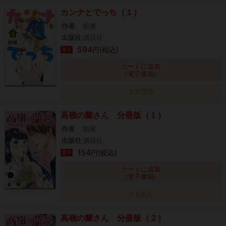
カンナとでっち（１）
作者
餡蜜
出版社
講談社
594
円(税込)
電子
カートに追加
(電子書籍)
タダ読み
高嶺の蘭さん 分冊版（１）
作者
餡蜜
出版社
講談社
154
円(税込)
電子
カートに追加
(電子書籍)
タダ読み
高嶺の蘭さん 分冊版（２）