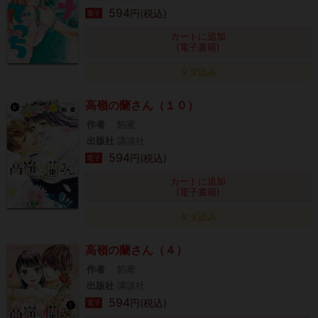
594
円(税込)
電子
カートに追加
(電子書籍)
タダ読み
高嶺の蘭さん（１０）
作者
餡蜜
出版社
講談社
594
円(税込)
電子
カートに追加
(電子書籍)
タダ読み
高嶺の蘭さん（４）
作者
餡蜜
出版社
講談社
594
円(税込)
電子