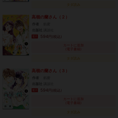
タダ読み
高嶺の蘭さん（２）
作者
餡蜜
出版社
講談社
594
円(税込)
電子
カートに追加
(電子書籍)
タダ読み
高嶺の蘭さん（３）
作者
餡蜜
出版社
講談社
594
円(税込)
電子
カートに追加
(電子書籍)
タダ読み