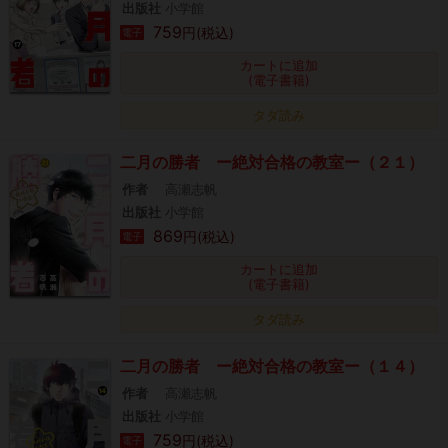
出版社
小学館
759
円(税込)
電子
カートに追加
(電子書籍)
タダ読み
二月の勝者 ー絶対合格の教室ー（２１）
作者
高瀬志帆
出版社
小学館
869
円(税込)
電子
カートに追加
(電子書籍)
タダ読み
二月の勝者 ー絶対合格の教室ー（１４）
作者
高瀬志帆
出版社
小学館
759
円(税込)
電子