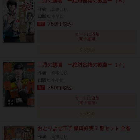
二月の勝者 ー絶対合格の教室ー（８）
作者
高瀬志帆
出版社
小学館
759
円(税込)
電子
カートに追加
(電子書籍)
タダ読み
二月の勝者 ー絶対合格の教室ー（７）
作者
高瀬志帆
出版社
小学館
759
円(税込)
電子
カートに追加
(電子書籍)
タダ読み
おとりよせ王子 飯田好実 7 冊セット 全巻
作者
高瀬志帆