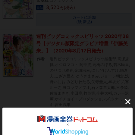
3,520
円(税込)
新品
カートに追加
(紙 新品)
週刊ビッグコミックスピリッツ 2020年38
号【デジタル版限定グラビア増量「伊藤美
来」】（2020年8月17日発売）
作者
週刊ビッグコミックスピリッツ編集部,高瀬志
帆,オジロマコト,阿部潤,高橋のぼる,若木民喜,
のりつけ雅春,金城宗幸,にしだけんすけ,鍋倉
夫,こざき亜衣,ゆうきまさみ,ジョージ朝倉,浅
野いにお,みどりわたる,矢寺圭太,早坂ガブ,寒
川一之,ヨコヤマノブオ,石ノ森章太郎,三条陸,
佐藤まさき,小田扉,竹良実,今井大輔,カレー沢
薫,ホイチョイ・プロダクションズ,タナミユ
キ,吉田戦車
出版社
小学館
400
円(税込)
電子
カートに追加
(電子書籍)