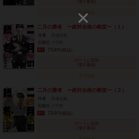
(電子書籍)
タダ読み
二月の勝者 ー絶対合格の教室ー（１）
作者
高瀬志帆
出版社
小学館
759
円(税込)
電子
カートに追加
(電子書籍)
タダ読み
二月の勝者 ー絶対合格の教室ー（２）
作者
高瀬志帆
出版社
小学館
759
円(税込)
電子
カートに追加
(電子書籍)
タダ読み