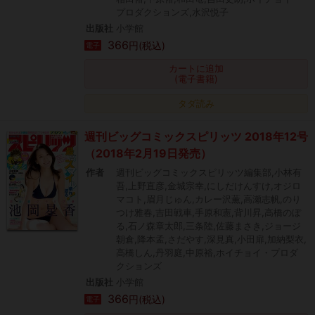
プロダクションズ,水沢悦子
出版社
小学館
366
円(税込)
電子
カートに追加
(電子書籍)
タダ読み
週刊ビッグコミックスピリッツ 2018年12号
（2018年2月19日発売）
作者
週刊ビッグコミックスピリッツ編集部,小林有
吾,上野直彦,金城宗幸,にしだけんすけ,オジロ
マコト,眉月じゅん,カレー沢薫,高瀬志帆,のり
つけ雅春,吉田戦車,手原和憲,背川昇,高橋のぼ
る,石ノ森章太郎,三条陸,佐藤まさき,ジョージ
朝倉,降本孟,さだやす,深見真,小田扉,加納梨衣,
高橋しん,丹羽庭,中原裕,ホイチョイ・プロダ
クションズ
出版社
小学館
366
円(税込)
電子