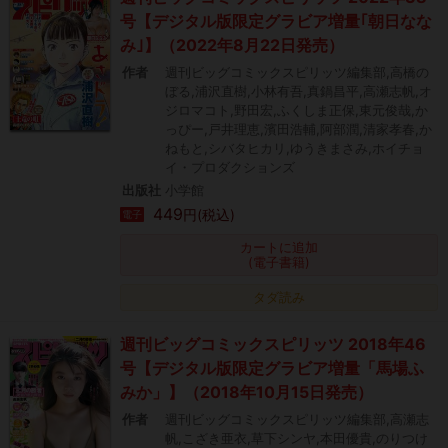
号【デジタル版限定グラビア増量｢朝日なな
み｣】（2022年8月22日発売）
作者
週刊ビッグコミックスピリッツ編集部,高橋の
ぼる,浦沢直樹,小林有吾,真鍋昌平,高瀬志帆,オ
ジロマコト,野田宏,ふくしま正保,東元俊哉,か
っぴー,戸井理恵,濱田浩輔,阿部潤,清家孝春,か
ねもと,シバタヒカリ,ゆうきまさみ,ホイチョ
イ・プロダクションズ
出版社
小学館
449
円(税込)
電子
カートに追加
(電子書籍)
タダ読み
週刊ビッグコミックスピリッツ 2018年46
号【デジタル版限定グラビア増量「馬場ふ
みか」】（2018年10月15日発売）
作者
週刊ビッグコミックスピリッツ編集部,高瀬志
帆,こざき亜衣,草下シンヤ,本田優貴,のりつけ