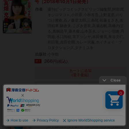
号（2018年10月1日発売）
作者
週刊ビッグコミックスピリッツ編集部,阿部潤,
オジロマコト,小田扉,小林有吾,上野直彦,のり
つけ雅春,石ノ森章太郎,三条陸,佐藤まさき,吉
田戦車,鍋倉夫,こざき亜衣,高瀬志帆,高橋のぼ
る,真鍋昌平,藤木俊,山本英夫,ジョージ朝倉,丹
羽庭,水口尚樹,草下シンヤ,本田優貴,東谷文仁,
和田竜,吉田史朗,カレー沢薫,ホイチョイ・プ
ロダクションズ,タナミユキ
出版社
小学館
366
円(税込)
電子
カートに追加
(電子書籍)
タダ読み
週刊ビッグコミックスピリッツ 2019年15号
【デジタル版限定グラビア増量「宮下かな
絞り込み
子」】（2019年3月11日発売）
作者
週刊ビッグコミックスピリッツ編集部,こざき
亜衣,夏花ナオト,沖田×華,相田裕,小林有吾,上