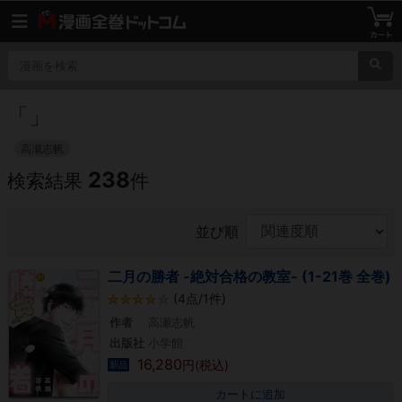
「
」
高瀬志帆
238
検索結果
件
並び順
二月の勝者 -絶対合格の教室- (1-21巻 全巻)
(4点/1件)
作者
高瀬志帆
出版社
小学館
16,280
円(税込)
新品
カートに追加