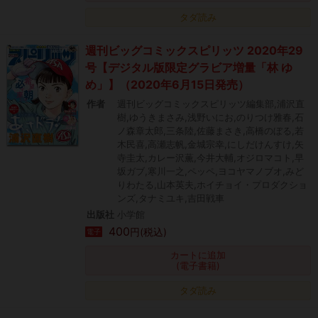
タダ読み
週刊ビッグコミックスピリッツ 2020年29
号【デジタル版限定グラビア増量「林 ゆ
め」】（2020年6月15日発売）
作者
週刊ビッグコミックスピリッツ編集部,浦沢直
樹,ゆうきまさみ,浅野いにお,のりつけ雅春,石
ノ森章太郎,三条陸,佐藤まさき,高橋のぼる,若
木民喜,高瀬志帆,金城宗幸,にしだけんすけ,矢
寺圭太,カレー沢薫,今井大輔,オジロマコト,早
坂ガブ,寒川一之,ペッペ,ヨコヤマノブオ,みど
りわたる,山本英夫,ホイチョイ・プロダクショ
ンズ,タナミユキ,吉田戦車
出版社
小学館
400
円(税込)
電子
カートに追加
(電子書籍)
タダ読み