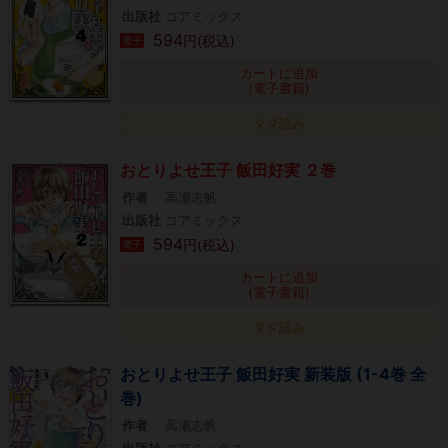
出版社
コアミックス
594
円(税込)
電子
カートに追加
(電子書籍)
タダ読み
おとりよせ王子 飯田好実 ２巻
作者
高瀬志帆
出版社
コアミックス
594
円(税込)
電子
カートに追加
(電子書籍)
タダ読み
おとりよせ王子 飯田好実 新装版 (1-4巻 全
巻)
作者
高瀬志帆
出版社
コアミックス