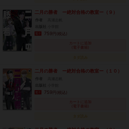
二月の勝者 ー絶対合格の教室ー（９）
作者
高瀬志帆
出版社
小学館
759
円(税込)
電子
カートに追加
(電子書籍)
タダ読み
二月の勝者 ー絶対合格の教室ー（１０）
作者
高瀬志帆
出版社
小学館
759
円(税込)
電子
カートに追加
(電子書籍)
タダ読み