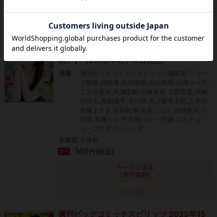
タダ読み
週刊ビッグコミックスピリッツ 2018年20
号【デジタル版限定グラビア増量「白石麻
衣」】（2018年4月16日発売）
作者
週刊ビッグコミックスピリッツ編集部,ジョー
ジ朝倉,和田竜,吉田史朗,水口尚樹,山崎コータ,
こざき亜衣,高瀬志帆,小林有吾,上野直彦,高橋
のぼる,真鍋昌平,背川昇,石ノ森章太郎,三条陸,
佐藤まさき,吉田戦車,高尾じんぐ,加納梨衣,小
田扉,高橋しん,中原裕,カレー沢薫,ホイチョ
イ・プロダクションズ
出版社
小学館
366
円(税込)
電子
カートに追加
(電子書籍)
タダ読み
週刊ビッグコミックスピリッツ 2023年15