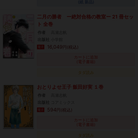
(紙 新品)
二月の勝者 ー絶対合格の教室ー 21 冊セッ
ト 全巻
作者
高瀬志帆
出版社
小学館
16,049
円(税込)
電子
カートに追加
(電子書籍)
タダ読み
おとりよせ王子 飯田好実 １巻
作者
高瀬志帆
出版社
コアミックス
594
円(税込)
電子
カートに追加
(電子書籍)
タダ読み