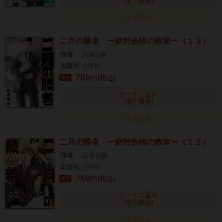
タダ読み
二月の勝者 ー絶対合格の教室ー（１３）
作者
高瀬志帆
出版社
小学館
759
円(税込)
電子
カートに追加
(電子書籍)
タダ読み
二月の勝者 ー絶対合格の教室ー（１２）
作者
高瀬志帆
出版社
小学館
759
円(税込)
電子
カートに追加
(電子書籍)
タダ読み