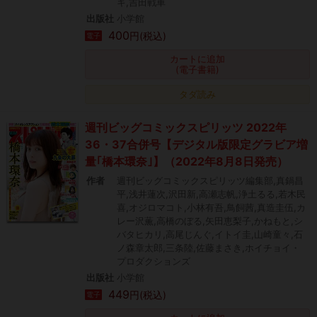
キ,吉田戦車
出版社
小学館
400
円(税込)
電子
カートに追加
(電子書籍)
タダ読み
週刊ビッグコミックスピリッツ 2022年
36・37合併号【デジタル版限定グラビア増
量｢橋本環奈｣】（2022年8月8日発売）
作者
週刊ビッグコミックスピリッツ編集部,真鍋昌
平,浅井蓮次,沢田新,高瀬志帆,浄土るる,若木民
喜,オジロマコト,小林有吾,鳥飼茜,真造圭伍,カ
レー沢薫,高橋のぼる,矢田恵梨子,かねもと,シ
バタヒカリ,高尾じんぐ,イトイ圭,山崎童々,石
ノ森章太郎,三条陸,佐藤まさき,ホイチョイ・
プロダクションズ
出版社
小学館
449
円(税込)
電子