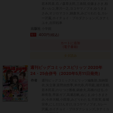
若木民喜,石ノ森章太郎,三条陸,佐藤まさき,柏
木ハルコ,寒川一之,ヨコヤマノブオ,ゆうきま
さみ,オジロマコト,鍋倉夫,みどりわたる,カレ
ー沢薫,ホイチョイ・プロダクションズ,タナミ
ユキ,吉田戦車
出版社
小学館
400
円(税込)
電子
カートに追加
(電子書籍)
タダ読み
週刊ビッグコミックスピリッツ 2020年
24・25合併号（2020年5月11日発売）
作者
週刊ビッグコミックスピリッツ編集部,加納梨
衣,矢立肇,富野由悠季,米代恭,丹羽庭,浦沢直樹,
若木民喜,のりつけ雅春,鍋倉夫,高橋のぼる,小
林有吾,早坂ガブ,高瀬志帆,ぬじま,ゆうきまさ
み,今井大輔,小田扉,みどりわたる,竹良実,金城
宗幸,にしだけんすけ,ヨコヤマノブオ,カレー
沢薫,ホイチョイ・プロダクションズ,タナミユ