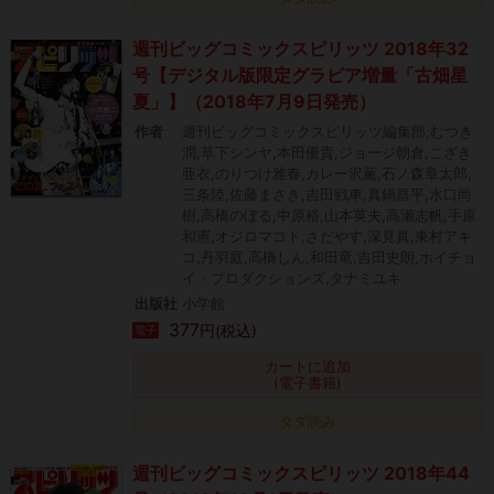
週刊ビッグコミックスピリッツ 2018年32
号【デジタル版限定グラビア増量「古畑星
夏」】（2018年7月9日発売）
作者
週刊ビッグコミックスピリッツ編集部,むつき
潤,草下シンヤ,本田優貴,ジョージ朝倉,こざき
亜衣,のりつけ雅春,カレー沢薫,石ノ森章太郎,
三条陸,佐藤まさき,吉田戦車,真鍋昌平,水口尚
樹,高橋のぼる,中原裕,山本英夫,高瀬志帆,手原
和憲,オジロマコト,さだやす,深見真,東村アキ
コ,丹羽庭,高橋しん,和田竜,吉田史朗,ホイチョ
イ・プロダクションズ,タナミユキ
出版社
小学館
377
円(税込)
電子
カートに追加
(電子書籍)
タダ読み
週刊ビッグコミックスピリッツ 2018年44