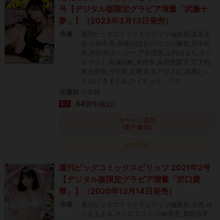
号【デジタル版限定グラビア増量「武藤十
夢」】（2023年3月13日発売）
作者
週刊ビッグコミックスピリッツ編集部,真造圭
伍,小林有吾,高橋のぼる,のりつけ雅春,若木民
喜,阿部潤,かっぴー,戸井理恵,山田はまち,オジ
ロマコト,高瀬志帆,米代恭,矢田恵梨子,宮下暁,
東元俊哉,丹羽庭,宮崎克,魚戸おさむ,高尾じん
ぐ,ゆうきまさみ,ホイチョイ・プロ
出版社
小学館
449
円(税込)
電子
カートに追加
(電子書籍)
タダ読み
週刊ビッグコミックスピリッツ 2021年2号
【デジタル版限定グラビア増量「沢口愛
華」】（2020年12月14日発売）
作者
週刊ビッグコミックスピリッツ編集部,魚豊,ゆ
うきまさみ,オジロマコト,小林有吾,真鍋昌平,