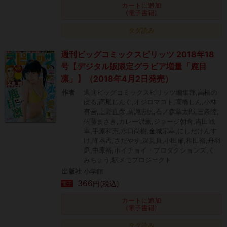
カートに追加
(電子書籍)
タダ読み
週刊ビッグコミックスピリッツ 2018年18
号【デジタル版限定グラビア増量「鹿目
凛」】（2018年4月2日発売）
作者
週刊ビッグコミックスピリッツ編集部,高橋の
ぼる,高尾じんぐ,オジロマコト,高橋しん,小林
有吾,上野直彦,高瀬志帆,石ノ森章太郎,三条陸,
佐藤まさき,カレー沢薫,ジョージ朝倉,吉田戦
車,手原和憲,水口尚樹,金城宗幸,にしだけんす
け,降本孟,さだやす,深見真,小田扉,相田裕,丹羽
庭,中原裕,ホイチョイ・プロダクションズ,く
みちょう,駅メモプロジェクト
出版社
小学館
366
円(税込)
電子
カートに追加
(電子書籍)
タダ読み