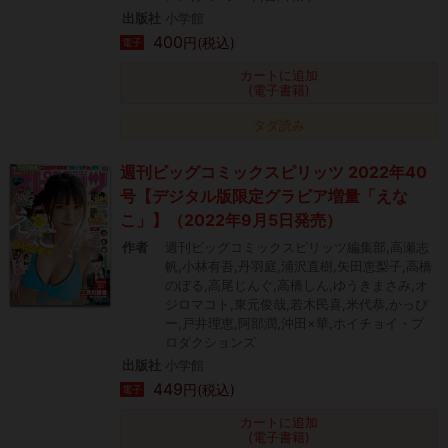
出版社
小学館
400
円(税込)
電子
カートに追加
(電子書籍)
タダ読み
週刊ビッグコミックスピリッツ 2022年40
号【デジタル版限定グラビア増量「えな
こ」】（2022年9月5日発売）
作者
週刊ビッグコミックスピリッツ編集部,高瀬志
帆,小林有吾,丹羽庭,浦沢直樹,矢田恵梨子,高橋
のぼる,高尾じんぐ,高橋しん,ゆうきまさみ,オ
ジロマコト,東元俊哉,若木民喜,米代恭,かっぴ
ー,戸井理恵,阿部潤,沖田×華,ホイチョイ・プ
ロダクションズ
出版社
小学館
449
円(税込)
電子
カートに追加
(電子書籍)