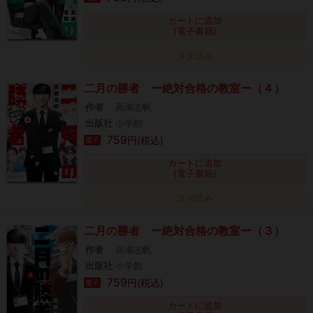
カートに追加
(電子書籍)
タダ読み
二月の勝者 ー絶対合格の教室ー（４）
作者
高瀬志帆
出版社
小学館
759
円(税込)
電子
カートに追加
(電子書籍)
タダ読み
二月の勝者 ー絶対合格の教室ー（３）
作者
高瀬志帆
出版社
小学館
759
円(税込)
電子
カートに追加