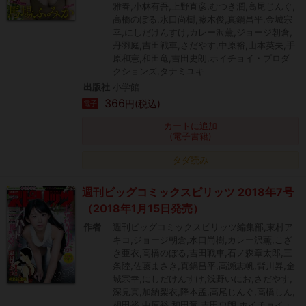
雅春,小林有吾,上野直彦,むつき潤,高尾じんぐ,
高橋のぼる,水口尚樹,藤木俊,真鍋昌平,金城宗
幸,にしだけんすけ,カレー沢薫,ジョージ朝倉,
丹羽庭,吉田戦車,さだやす,中原裕,山本英夫,手
原和憲,和田竜,吉田史朗,ホイチョイ・プロダ
クションズ,タナミユキ
出版社
小学館
366
円(税込)
電子
カートに追加
(電子書籍)
タダ読み
週刊ビッグコミックスピリッツ 2018年7号
（2018年1月15日発売）
作者
週刊ビッグコミックスピリッツ編集部,東村ア
キコ,ジョージ朝倉,水口尚樹,カレー沢薫,こざ
き亜衣,高橋のぼる,吉田戦車,石ノ森章太郎,三
条陸,佐藤まさき,真鍋昌平,高瀬志帆,背川昇,金
城宗幸,にしだけんすけ,浅野いにお,さだやす,
深見真,加納梨衣,降本孟,高尾じんぐ,高橋しん,
相田裕,中原裕,和田竜,吉田史朗,ホイチョイ・