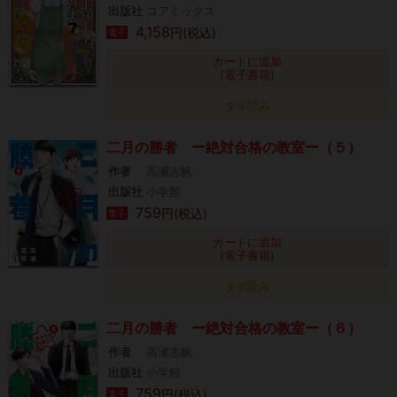
出版社
コアミックス
4,158
円(税込)
電子
カートに追加
(電子書籍)
タダ読み
二月の勝者 ー絶対合格の教室ー（５）
作者
高瀬志帆
出版社
小学館
759
円(税込)
電子
カートに追加
(電子書籍)
タダ読み
二月の勝者 ー絶対合格の教室ー（６）
作者
高瀬志帆
出版社
小学館
759
円(税込)
電子