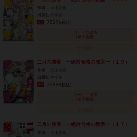
作者
高瀬志帆
出版社
小学館
759
円(税込)
電子
カートに追加
(電子書籍)
タダ読み
二月の勝者 ー絶対合格の教室ー（１９）
作者
高瀬志帆
出版社
小学館
759
円(税込)
電子
カートに追加
(電子書籍)
タダ読み
二月の勝者 ー絶対合格の教室ー（１７）
作者
高瀬志帆