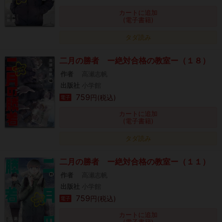
カートに追加
(電子書籍)
タダ読み
二月の勝者 ー絶対合格の教室ー（１８）
作者
高瀬志帆
出版社
小学館
759
円(税込)
電子
カートに追加
(電子書籍)
タダ読み
二月の勝者 ー絶対合格の教室ー（１１）
作者
高瀬志帆
出版社
小学館
759
円(税込)
電子
カートに追加
(電子書籍)