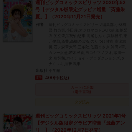
週刊ビッグコミックスピリッツ 2020年52
号【デジタル版限定グラビア増量「斉藤朱
夏」】（2020年11月21日発売）
作者
週刊ビッグコミックスピリッツ編集部,小林有
吾,竹良実,小田扉,オジロマコト,米代恭,加納梨
衣,矢立肇,富野由悠季,高尾じんぐ,真鍋昌平,東
元俊哉,魚豊,高橋のぼる,のりつけ雅春,高瀬志
帆,石ノ森章太郎,三条陸,佐藤まさき,沖田×華,
カレー沢薫,若木民喜,ヨコヤマノブオ,寒川一
之,鳥飼茜,ホイチョイ・プロダクションズ,タ
ナミユキ,吉田戦車
出版社
小学館
400
円(税込)
電子
カートに追加
(電子書籍)
タダ読み
週刊ビッグコミックスピリッツ 2021年1号
【デジタル版限定グラビア増量「源藤アン
リ」】（2020年12月7日発売）