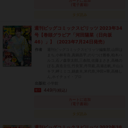
カートに追加
(電子書籍)
タダ読み
週刊ビッグコミックスピリッツ 2023年34
号【巻頭グラビア「河田陽菜（日向坂
46）」】（2023年7月24日発売）
作者
週刊ビッグコミックスピリッツ編集部,山田は
まち,小林有吾,真鍋昌平,のりつけ雅春,柏木ハ
ルコ,石ノ森章太郎,三条陸,佐藤まさき,高橋の
ぼる,真造圭伍,竹良実,丹羽庭,高瀬志帆,片山ユ
キヲ,岬ミミコ,鍋倉夫,米代恭,沖田×華,高橋し
ん,ホイチョイ・プロ
出版社
小学館
449
円(税込)
電子
カートに追加
(電子書籍)
タダ読み
週刊ビッグコミックスピリッツ 2022年38