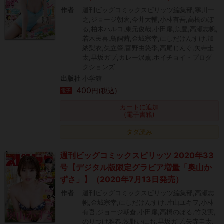
作者
週刊ビッグコミックスピリッツ編集部,寒川一
之,ジョージ朝倉,今井大輔,小林有吾,高橋のぼ
る,柏木ハルコ,東元俊哉,小田扉,魚豊,高瀬志帆,
若木民喜,鳥飼茜,金城宗幸,にしだけんすけ,加
納梨衣,矢立肇,富野由悠季,高尾じんぐ,矢寺圭
太,早坂ガブ,カレー沢薫,ホイチョイ・プロダ
クションズ
出版社
小学館
400
円(税込)
電子
カートに追加
(電子書籍)
タダ読み
週刊ビッグコミックスピリッツ 2020年33
号【デジタル版限定グラビア増量「奥山か
ずさ」】（2020年7月13日発売）
作者
週刊ビッグコミックスピリッツ編集部,高瀬志
帆,金城宗幸,にしだけんすけ,片山ユキヲ,小林
有吾,ジョージ朝倉,小田扉,高橋のぼる,竹良実,
のりつけ雅春,浅野いにお,早坂ガブ,矢寺圭太,