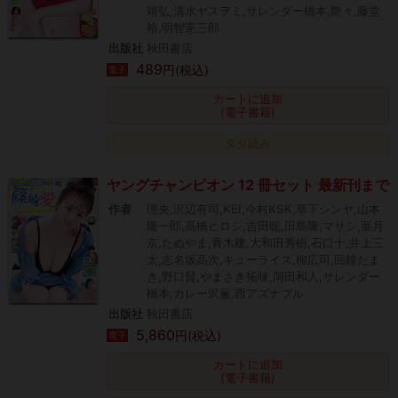
靖弘,清水ヤスヲミ,サレンダー橋本,艶々,藤堂
裕,明智憲三郎
出版社
秋田書店
489
円(税込)
電子
カートに追加
(電子書籍)
タダ読み
ヤングチャンピオン 12 冊セット 最新刊まで
作者
理央,沢辺有司,KEI,今村KSK,草下シンヤ,山本
隆一郎,高橋ヒロシ,吉田聡,田島隆,マサシ,葉月
京,たぬやま,青木建,大和田秀樹,石口十,井上三
太,志名坂高次,キューライス,柳広司,回鐘たま
き,野口賢,やまさき拓味,岡田和人,サレンダー
橋本,カレー沢薫,西アズナブル
出版社
秋田書店
5,860
円(税込)
電子
カートに追加
(電子書籍)