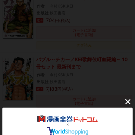
作者
今村KSK,KEI
出版社
秋田書店
704
円(税込)
電子
カートに追加
(電子書籍)
タダ読み
バブル～チカーノKEI歌舞伎町血闘編～ 10
冊セット 最新刊まで
作者
今村KSK,KEI
出版社
秋田書店
7,183
円(税込)
電子
カートに追加
(電子書籍)
タダ読み
バブル～チカーノKEI歌舞伎町血闘編～ 1