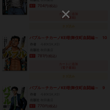
704
円(税込)
電子
カートに追加
(電子書籍)
タダ読み
バブル～チカーノKEI歌舞伎町血闘編～ 10
作者
今村KSK,KEI
出版社
秋田書店
781
円(税込)
電子
カートに追加
(電子書籍)
タダ読み
バブル～チカーノKEI歌舞伎町血闘編～ 9
作者
今村KSK,KEI
出版社
秋田書店
770
円(税込)
電子