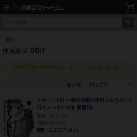
KEI
56
検索結果
件
品切れ商品の表示は不要ですか？
品切れ商品を消す
並び順
チカーノKEI 〜米国極悪刑務所を生き抜いた
日本人〜 (1-19巻 最新刊)
作者
KEI,マサシ
出版社
秋田書店
13,596
円(税込)
新品