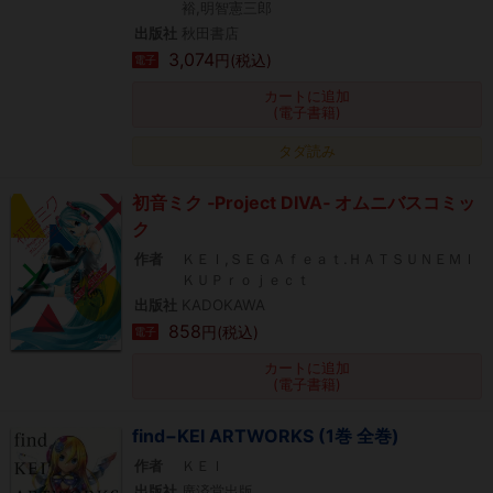
裕,明智憲三郎
出版社
秋田書店
3,074
円(税込)
電子
カートに追加
(電子書籍)
タダ読み
初音ミク ‐Project DIVA‐ オムニバスコミッ
ク
作者
ＫＥＩ,ＳＥＧＡｆｅａｔ.ＨＡＴＳＵＮＥＭＩ
ＫＵＰｒｏｊｅｃｔ
出版社
KADOKAWA
858
円(税込)
電子
カートに追加
(電子書籍)
find−KEI ARTWORKS (1巻 全巻)
作者
ＫＥＩ
出版社
廣済堂出版