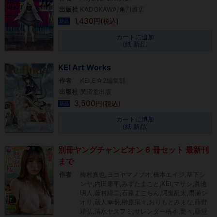
出版社
KADOKAWA/角川書店
1,430
円(税込)
新品
カートに追加
(紙 新品)
KEI Art Works
作者
KEI,E☆2編集部
出版社
廣済堂出版
3,500
円(税込)
新品
カートに追加
(紙 新品)
別冊ヤングチャンピオン 6 冊セット 最新刊
まで
作者
梅村真也,ヨコヤマノブオ,橋本エイジ,草下シ
ンヤ,内田康平,みずたまこと,KEI,マサシ,眞邊
明人,藤村緋二,石原まこちん,阿鬼乱太,雨瀬シ
オリ,蔵人幸明,榊原宗々,おりもとみまな,蒔野
靖弘,清水ヤスヲミ,サレンダー橋本,艶々,藤堂