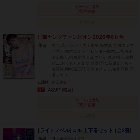
カートに追加
(電子書籍)
タダ読み
別冊ヤングチャンピオン2026年6月号
作者
艶々,草下シンヤ,内田康平,梅村真也,ヨコヤマ
ノブオ,橋本エイジ,サレンダー橋本,二宮法子,
濱田轟天,宗像夏潼,KEI,マサシ,眞邊明人,藤村
緋二,おりもとみまな,蒔野靖弘,石原まこちん,
藤堂裕,明智憲三郎,清水ヤスヲミ,如月群真,雨
瀬シオリ
出版社
秋田書店
489
円(税込)
電子
カートに追加
(電子書籍)
タダ読み
[ライトノベル]ロル 上下巻セット (全2冊)
作者
PhysicsPoint,KEI