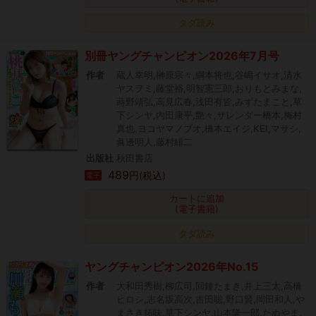
タダ読み
別冊ヤングチャンピオン2026年7月号
作者
蔵人幸明,榊原宗々,綱本将也,谷嶋イサオ,清水
ヤスヲミ,藤堂裕,明智憲三郎,おりもとみまな,
蒔野靖弘,高見広春,浅田有皆,みずたまこと,草
下シンヤ,内田康平,艶々,サレンダー橋本,梅村
真也,ヨコヤマノブオ,橋本エイジ,KEI,マサシ,
眞邊明人,藤村緋二
出版社
秋田書店
489
円(税込)
電子
カートに追加
(電子書籍)
タダ読み
ヤングチャンピオン2026年No.15
作者
大和田秀樹,柳広司,回鐘たまき,井上三太,高橋
ヒロシ,志名坂高次,吉田聡,野口賢,岡田和人,や
まさき拓味,草下シンヤ,山本隆一郎,たぬやま,