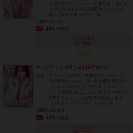
太,志名坂高次,キューライス,柳広司,回鐘たま
き,野口賢,やまさき拓味,岡田和人,サレンダー
橋本,カレー沢薫,西アズナブル
出版社
秋田書店
440
円(税込)
電子
カートに追加
(電子書籍)
タダ読み
ヤングチャンピオン2026年No.13
作者
草下シンヤ,山本隆一郎,岡田和人,高橋ヒロシ,
大和田秀樹,たぬやま,青木建,吉田聡,田島隆,マ
サシ,志名坂高次,やまさき拓味,キューライス,
石口十,葉月京,井上三太,野口賢,KEI,今村KSK,
佐田正樹,ゆうはじめ,柳広司,回鐘たまき,サレ
ンダー橋本,西アズナブル,カレー沢薫
出版社
秋田書店
449
円(税込)
電子
カートに追加
(電子書籍)