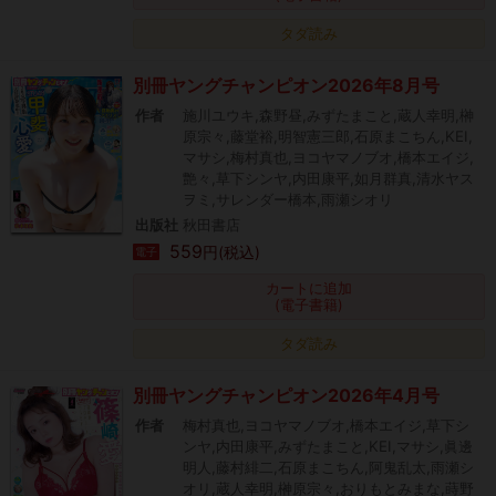
タダ読み
別冊ヤングチャンピオン2026年8月号
作者
施川ユウキ,森野昼,みずたまこと,蔵人幸明,榊
原宗々,藤堂裕,明智憲三郎,石原まこちん,KEI,
マサシ,梅村真也,ヨコヤマノブオ,橋本エイジ,
艶々,草下シンヤ,内田康平,如月群真,清水ヤス
ヲミ,サレンダー橋本,雨瀬シオリ
出版社
秋田書店
559
円(税込)
電子
カートに追加
(電子書籍)
タダ読み
別冊ヤングチャンピオン2026年4月号
作者
梅村真也,ヨコヤマノブオ,橋本エイジ,草下シ
ンヤ,内田康平,みずたまこと,KEI,マサシ,眞邊
明人,藤村緋二,石原まこちん,阿鬼乱太,雨瀬シ
オリ,蔵人幸明,榊原宗々,おりもとみまな,蒔野