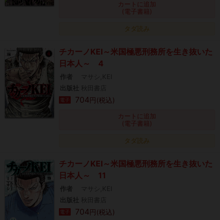
カートに追加
(電子書籍)
タダ読み
チカーノKEI～米国極悪刑務所を生き抜いた
日本人～ 4
作者
マサシ,KEI
出版社
秋田書店
704
円(税込)
電子
カートに追加
(電子書籍)
タダ読み
チカーノKEI～米国極悪刑務所を生き抜いた
日本人～ 11
作者
マサシ,KEI
出版社
秋田書店
704
円(税込)
電子