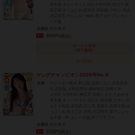
青木建,キューライス,KEI,今村KSK,石口十,佐
田正樹,ゆうはじめ,葉月京,田島隆,マサシ,理央,
沢辺有司,サレンダー橋本,西アズナブル,カレ
ー沢薫
出版社
秋田書店
489
円(税込)
電子
カートに追加
(電子書籍)
タダ読み
ヤングチャンピオン2026年No.9
作者
サレンダー橋本,野口賢,高橋ヒロシ,志名坂高
次,吉田聡,大和田秀樹,綱本将也,谷嶋イサ
オ,KEI,今村KSK,柳広司,回鐘たまき,たぬやま,
青木建,キューライス,石口十,田島隆,マサシ,や
まさき拓味,深見真,吉上亮,斎夏生,佐田正樹,ゆ
うはじめ,井上三太,理央,沢辺有司,草下シンヤ,
山本隆一郎,カレー沢薫,西アズナブル
出版社
秋田書店
559
円(税込)
電子