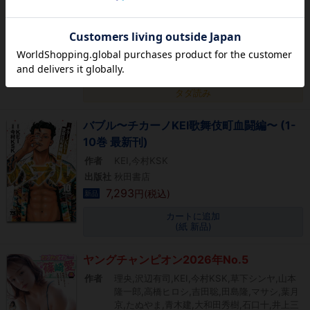
作者
今村KSK,KEI
出版社
秋田書店
704
円(税込)
電子
カートに追加
(電子書籍)
タダ読み
バブル〜チカーノKEI歌舞伎町血闘編〜 (1-
10巻 最新刊)
作者
KEI,今村KSK
出版社
秋田書店
7,293
円(税込)
新品
カートに追加
(紙 新品)
ヤングチャンピオン2026年No.5
作者
理央,沢辺有司,KEI,今村KSK,草下シンヤ,山本
隆一郎,高橋ヒロシ,吉田聡,田島隆,マサシ,葉月
京,たぬやま,青木建,大和田秀樹,石口十,井上三