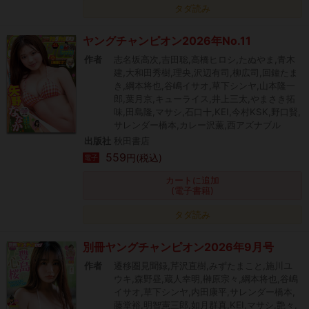
タダ読み
ヤングチャンピオン2026年No.11
作者
志名坂高次,吉田聡,高橋ヒロシ,たぬやま,青木
建,大和田秀樹,理央,沢辺有司,柳広司,回鐘たま
き,綱本将也,谷嶋イサオ,草下シンヤ,山本隆一
郎,葉月京,キューライス,井上三太,やまさき拓
味,田島隆,マサシ,石口十,KEI,今村KSK,野口賢,
サレンダー橋本,カレー沢薫,西アズナブル
出版社
秋田書店
559
円(税込)
電子
カートに追加
(電子書籍)
タダ読み
別冊ヤングチャンピオン2026年9月号
作者
遷移圏見聞録,芹沢直樹,みずたまこと,施川ユ
ウキ,森野昼,蔵人幸明,榊原宗々,綱本将也,谷嶋
イサオ,草下シンヤ,内田康平,サレンダー橋本,
藤堂裕,明智憲三郎,如月群真,KEI,マサシ,艶々,