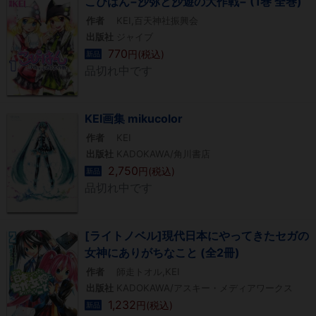
こぴはん−沙弥と沙遊の大作戦− (1巻 全巻)
作者
KEI,百天神社振興会
出版社
ジャイブ
770
円(税込)
新品
品切れ中です
KEI画集 mikucolor
作者
KEI
出版社
KADOKAWA/角川書店
2,750
円(税込)
新品
品切れ中です
[ライトノベル]現代日本にやってきたセガの
女神にありがちなこと (全2冊)
作者
師走トオル,KEI
出版社
KADOKAWA/アスキー・メディアワークス
1,232
円(税込)
新品