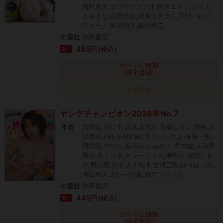
梅村真也,ヨコヤマノブオ,橋本エイジ,おりも
とみまな,蒔野靖弘,清水ヤスヲミ,平沢バレン
ティーノ,眞邊明人,藤村緋二
出版社
秋田書店
489
円(税込)
電子
カートに追加
(電子書籍)
タダ読み
ヤングチャンピオン2026年No.7
作者
吉田聡,石口十,志名坂高次,高橋ヒロシ,理央,沢
辺有司,KEI,今村KSK,草下シンヤ,山本隆一郎,
田島隆,マサシ,葉月京,たぬやま,青木建,大和田
秀樹,井上三太,キューライス,柳広司,回鐘たま
き,野口賢,やまさき拓味,佐田正樹,ゆうはじめ,
岡田和人,カレー沢薫,西アズナブル
出版社
秋田書店
449
円(税込)
電子
カートに追加
(電子書籍)