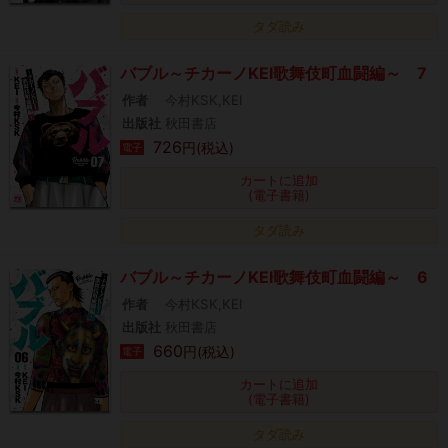
タダ読み
バブル～チカーノKEI歌舞伎町血闘編～ 7
作者
今村KSK,KEI
出版社
秋田書店
726
円(税込)
電子
カートに追加
(電子書籍)
タダ読み
バブル～チカーノKEI歌舞伎町血闘編～ 6
作者
今村KSK,KEI
出版社
秋田書店
660
円(税込)
電子
カートに追加
(電子書籍)
タダ読み