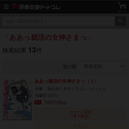
「
ああっ就活の女神さまっ
」
13
検索結果
件
並び順
ああっ就活の女神さまっ（１）
作者
藤島康介,青木Ｕ平,よしづきくみち
出版社
講談社
792
円(税込)
電子
カートに追加
(電子書籍)
タダ読み