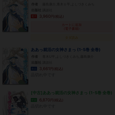
作者
藤島康介,青木Ｕ平,よしづきくみち
出版社
講談社
3,960
円(税込)
電子
カートに追加
(電子書籍)
タダ読み
ああっ就活の女神さまっ (1-5巻 全巻)
作者
青木U平,よしづきくみち,藤島康介
出版社
講談社
3,661
円(税込)
新品
品切れ中です
[中古]ああっ就活の女神さまっ (1-5巻 全巻)
6,870
円(税込)
中古
品切れ中です