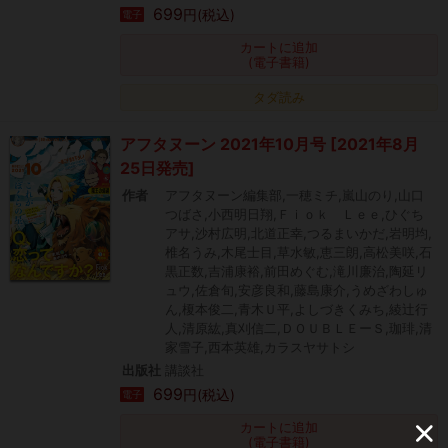
699
円(税込)
電子
カートに追加
(電子書籍)
タダ読み
アフタヌーン 2021年10月号 [2021年8月
25日発売]
作者
アフタヌーン編集部,一穂ミチ,嵐山のり,山口
つばさ,小西明日翔,Ｆｉｏｋ Ｌｅｅ,ひぐち
アサ,沙村広明,北道正幸,つるまいかだ,岩明均,
椎名うみ,木尾士目,草水敏,恵三朗,高松美咲,石
黒正数,吉浦康裕,前田めぐむ,滝川廉治,陶延リ
ュウ,佐倉旬,安彦良和,藤島康介,うめざわしゅ
ん,榎本俊二,青木Ｕ平,よしづきくみち,綾辻行
人,清原紘,真刈信二,ＤＯＵＢＬＥーＳ,珈琲,清
家雪子,西本英雄,カラスヤサトシ
出版社
講談社
699
円(税込)
電子
カートに追加
(電子書籍)