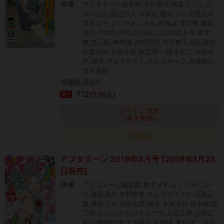
作者
アフタヌーン編集部,滝川廉治,陶延リュウ,山
口つばさ,綾辻行人,清原紘,椎名うみ,北道正幸,
青木Ｕ平,よしづきくみち,新海誠,窪田航,藤島
康介,小西明日翔,真刈信二,DOUBLE-S,草水
敏,恵三朗,幸村誠,沙村広明,市川春子,高松美咲,
安彦良和,木尾士目,植芝理一,榎本俊二,吉田丸
悠,珈琲,ＭＡＧＮＥＴ,スロウカーブ,髙城隆介,
西本英雄
出版社
講談社
712
円(税込)
電子
カートに追加
(電子書籍)
タダ読み
アフタヌーン 2019年3月号 [2019年1月25
日発売]
作者
アフタヌーン編集部,青木Ｕ平,よしづきくみ
ち,藤島康介,芝村裕吏,キムラダイスケ,石黒正
数,椎名うみ,吉田丸悠,珈琲,木尾士目,草水敏,恵
三朗,山口つばさ,ひぐちアサ,北道正幸,沙村広
明,小西明日翔,市川春子,幸村誠,真刈信二,ＤＯ