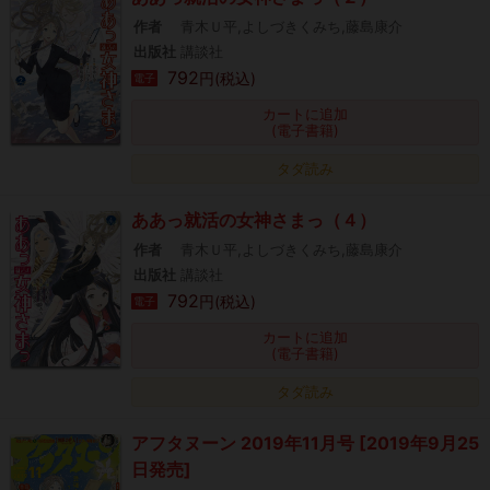
作者
青木Ｕ平,よしづきくみち,藤島康介
出版社
講談社
792
円(税込)
電子
カートに追加
(電子書籍)
タダ読み
ああっ就活の女神さまっ（４）
作者
青木Ｕ平,よしづきくみち,藤島康介
出版社
講談社
792
円(税込)
電子
カートに追加
(電子書籍)
タダ読み
アフタヌーン 2019年11月号 [2019年9月25
日発売]