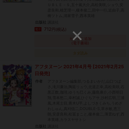
ＵＢＬＥ－Ｓ,五十嵐大介,高松美咲,ショウ,安
彦良和,植芝理一,榎本俊二,田中一行,近由子,高
橋ツトム,清家雪子,西本英雄
出版社
講談社
712
円(税込)
電子
カートに追加
(電子書籍)
タダ読み
アフタヌーン 2021年4月号 [2021年2月25
日発売]
作者
アフタヌーン編集部,つるまいかだ,山口つば
さ,滝川廉治,陶延リュウ,北道正幸,高松美咲,石
黒正数,珈琲,ゆうち巳くみ,藤島康介,小西明日
翔,雪本愁二,幸村誠,ひぐちアサ,沙村広明,三浦
風,木尾士目,青木U平,よしづきくみち,うめざ
わしゅん,真刈信二,DOUBLE-S,草水敏,恵三
朗,安彦良和,松冨まこと,榎本俊二,薄雲ねず,西
本英雄,カラスヤサトシ
出版社
講談社