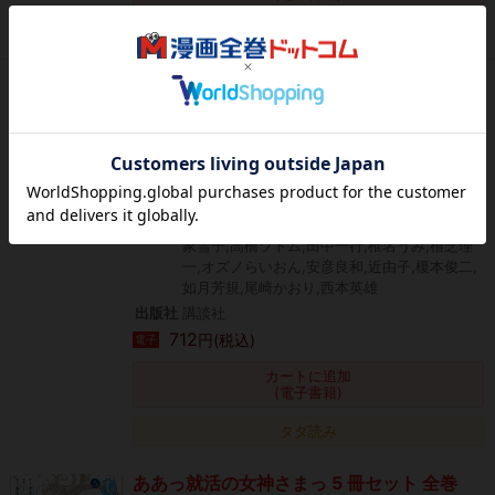
タダ読み
アフタヌーン 2019年4月号 [2019年2月25
日発売]
作者
アフタヌーン編集部,漆原友紀,ひぐちアサ,木
尾士目,青木Ｕ平,よしづきくみち,小西明日翔,
珈琲,芝村裕吏,キムラダイスケ,山口つばさ,吉
田丸悠,真刈信二,ＤＯＵＢＬＥ－Ｓ,市川春子,
北道正幸,草水敏,恵三朗,藤島康介,高松美咲,清
家雪子,高橋ツトム,田中一行,椎名うみ,植芝理
一,オズノらいおん,安彦良和,近由子,榎本俊二,
如月芳規,尾崎かおり,西本英雄
出版社
講談社
712
円(税込)
電子
カートに追加
(電子書籍)
タダ読み
ああっ就活の女神さまっ 5 冊セット 全巻