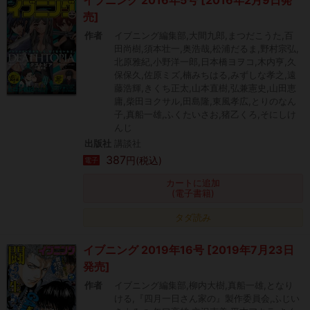
イブニング 2016年5号 [2016年2月9日発
売]
作者
イブニング編集部,大間九郎,まつだこうた,百
田尚樹,須本壮一,奥浩哉,松浦だるま,野村宗弘,
北原雅紀,小野洋一郎,日本橋ヨヲコ,木内亨,久
保保久,佐原ミズ,楠みちはる,みずしな孝之,遠
藤浩輝,きくち正太,山本直樹,弘兼憲史,山田恵
庸,柴田ヨクサル,田島隆,東風孝広,とりのなん
子,真船一雄,ふくたいさお,猪乙くろ,そにしけ
んじ
出版社
講談社
387
円(税込)
電子
カートに追加
(電子書籍)
タダ読み
イブニング 2019年16号 [2019年7月23日
発売]
作者
イブニング編集部,柳内大樹,真船一雄,となり
ける,『四月一日さん家の』製作委員会,ふじい