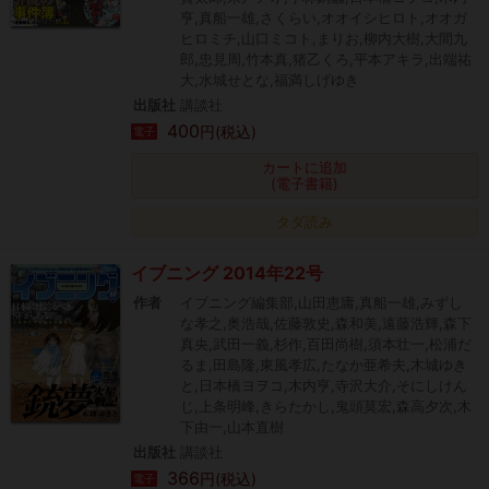
亨,真船一雄,さくらい,オオイシヒロト,オオガ
ヒロミチ,山口ミコト,まりお,柳内大樹,大間九
郎,忠見周,竹本真,猪乙くろ,平本アキラ,出端祐
大,水城せとな,福満しげゆき
出版社
講談社
400
円(税込)
電子
カートに追加
(電子書籍)
タダ読み
イブニング 2014年22号
作者
イブニング編集部,山田恵庸,真船一雄,みずし
な孝之,奥浩哉,佐藤敦史,森和美,遠藤浩輝,森下
真央,武田一義,杉作,百田尚樹,須本壮一,松浦だ
るま,田島隆,東風孝広,たなか亜希夫,木城ゆき
と,日本橋ヨヲコ,木内亨,寺沢大介,そにしけん
じ,上条明峰,きらたかし,鬼頭莫宏,森高夕次,木
下由一,山本直樹
出版社
講談社
366
円(税込)
電子