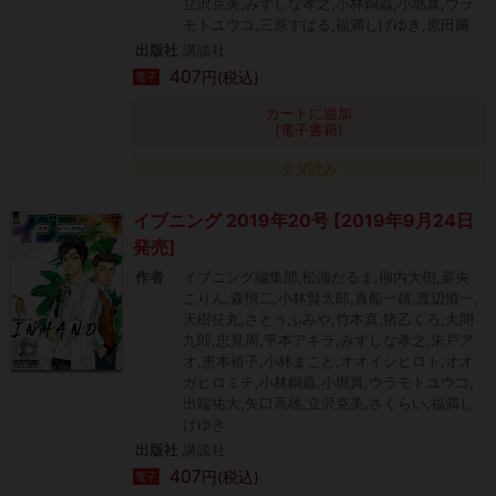
立沢克美,みずしな孝之,小林銅蟲,小堀真,ウラ
モトユウコ,三原すばる,福満しげゆき,原田繭
出版社
講談社
407
円(税込)
電子
カートに追加
(電子書籍)
タダ読み
イブニング 2019年20号 [2019年9月24日
発売]
作者
イブニング編集部,松浦だるま,柳内大樹,菜央
こりん,森恒二,小林賢太郎,真船一雄,渡辺慎一,
天樹征丸,さとうふみや,竹本真,猪乙くろ,大間
九郎,忠見周,平本アキラ,みずしな孝之,朱戸ア
オ,恵本裕子,小林まこと,オオイシヒロト,オオ
ガヒロミチ,小林銅蟲,小堀真,ウラモトユウコ,
出端祐大,矢口高雄,立沢克美,さくらい,福満し
げゆき
出版社
講談社
407
円(税込)
電子