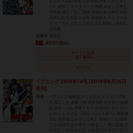
きよみつ,矢口高雄,立沢克美,平本アキラ,さく
らい,森恒二,ヨネダコウ,小堀真,みずしな孝之,
竹本真,猪乙くろ,二階静,出端祐大,小林賢太郎,
大間九郎,忠見周,冬目景,天樹征丸,さとうふみ
や,ウラモトユウコ,三原すばる,福満しげゆき,
原田繭
出版社
講談社
407
円(税込)
電子
カートに追加
(電子書籍)
タダ読み
イブニング 2019年14号 [2019年6月25日
発売]
作者
イブニング編集部,きくち正太,さくらい,竹本
真,猪乙くろ,真船一雄,大間九郎,忠見周,小林銅
蟲,菜央こりん,平本アキラ,天樹征丸,さとうふ
みや,となりける,『四月一日さん家の』製作委
員会,吉田基已,みずしな孝之,水城せとな,森恒
二,出端祐大,恵本裕子,小林まこと,矢口高雄,立
沢克美,小堀真,冬目景,小林賢太郎,朱戸アオ,ウ