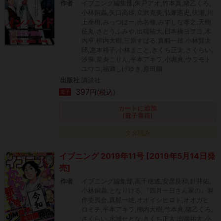
作者
イブニング編集部,朱戸アオ,竹本真,猪乙くろ,
小林銅蟲,矢口高雄,立沢克美,弘兼憲史,伏瀬,川
上泰樹,みっつばー,赤名修,みずしな孝之,天樹
征丸,さとうふみや,出端祐大,日本橋ヨヲコ,木
内亨,柳内大樹,三原すばる,真船一雄,小林賢太
郎,恵本裕子,小林まこと,きくち正太,さくらい,
汐里,菜央こりん,平本アキラ,小堀真,ウラモト
ユウコ,福満しげゆき,原田繭
出版社
講談社
397
円(税込)
電子
カートに追加
(電子書籍)
タダ読み
イブニング 2019年11号 [2019年5月14日発
売]
作者
イブニング編集部,高千穂遙,安彦良和,針井佑,
小林銅蟲,となりける,『四月一日さん家の』製
作委員会,真船一雄,オオイシヒロト,オオガヒ
ロミチ,平本アキラ,柳内大樹,竹本真,猪乙くろ,
さくらい,水城せとな,きくち正太,出端祐大,小