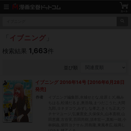
「
イブニング
」
1,663
検索結果
件
並び順
イブニング 2016年14号 [2016年6月28日
発売]
作者
イブニング編集部,水城せとな,佐原ミズ,楠み
ちはる,松浦だるま,奥浩哉,まつだこうた,大間
九郎,ヨネダコウ,みずしな孝之,きくち正太,ウ
チヤマユージ,弘兼憲史,久保保久,山本直樹,山
田恵庸,古谷実,百田尚樹,須本壮一,真船一雄,小
林銅蟲,柴田ヨクサル,田島隆,東風孝広,福満し
げゆき,猪乙くろ