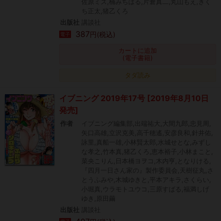
佐原ミズ,楠みちはる,片倉真二,丸山もえ,きく
ち正太,猪乙くろ
出版社
講談社
387
円(税込)
電子
カートに追加
(電子書籍)
タダ読み
イブニング 2019年17号 [2019年8月10日
発売]
作者
イブニング編集部,出端祐大,大間九郎,忠見周,
矢口高雄,立沢克美,高千穂遙,安彦良和,針井佑,
詠里,真船一雄,小林賢太郎,水城せとな,みずし
な孝之,竹本真,猪乙くろ,恵本裕子,小林まこと,
菜央こりん,日本橋ヨヲコ,木内亨,となりける,
『四月一日さん家の』製作委員会,天樹征丸,さ
とうふみや,木城ゆきと,平本アキラ,さくらい,
小堀真,ウラモトユウコ,三原すばる,福満しげ
ゆき,原田繭
出版社
講談社