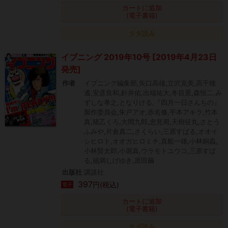
カートに追加
(電子書籍)
タダ読み
イブニング 2019年10号 [2019年4月23日
発売]
作者
イブニング編集部,矢口高雄,立沢克美,高千穂
遙,安彦良和,針井佑,出端祐大,冬目景,森恒二,み
ずしな孝之,となりける,『四月一日さんちの』
製作委員会,朱戸アオ,赤名修,平本アキラ,竹本
真,猪乙くろ,大間九郎,忠見周,天樹征丸,さとう
ふみや,片倉真二,さくらい,三原すばる,オオイ
シヒロト,オオガヒロミチ,真船一雄,小林銅蟲,
小林賢太郎,小堀真,ウラモトユウコ,三原すば
る,福満しげゆき,原田繭
出版社
講談社
397
円(税込)
電子
カートに追加
(電子書籍)
タダ読み