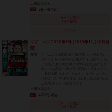
出版社
講談社
397
円(税込)
電子
カートに追加
(電子書籍)
タダ読み
イブニング 2020年1号 [2019年12月10日発
売]
作者
イブニング編集部,赤名修,三部けい,天樹征丸,
さとうふみや,小林銅蟲,朱戸アオ,出端祐大,高
千穂遙,安彦良和,針井佑,水城せとな,みずしな
孝之,矢口高雄,立沢克美,渡辺慎一,平本アキラ,
小林賢太郎,オオイシヒロト,オオガヒロミチ,
菜央こりん,前田悠,真船一雄,冬目景,大間九郎,
忠見周,さくらい,松浦だるま
出版社
講談社
400
円(税込)
電子
カートに追加
(電子書籍)