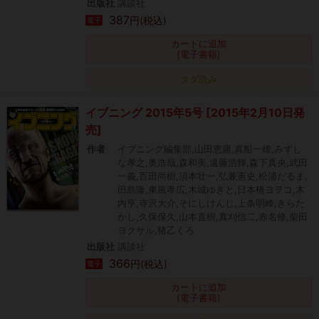
出版社
講談社
387
円(税込)
電子
カートに追加
(電子書籍)
タダ読み
イブニング 2015年5号 [2015年2月10日発
売]
作者
イブニング編集部,山田恵庸,真船一雄,みずし
な孝之,奥浩哉,森和美,遠藤浩輝,森下真央,武田
一義,百田尚樹,須本壮一,弘兼憲史,松浦だるま,
田島隆,東風孝広,木城ゆきと,日本橋ヨヲコ,木
内亨,寺沢大介,そにしけんじ,上条明峰,きらた
かし,久保保久,山本直樹,真刈信二,赤名修,柴田
ヨクサル,猪乙くろ
出版社
講談社
366
円(税込)
電子
カートに追加
(電子書籍)