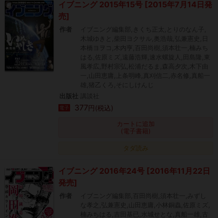
イブニング 2015年15号 [2015年7月14日発
売]
作者
イブニング編集部,きくち正太,とりのなん子,
木城ゆきと,柴田ヨクサル,奥浩哉,弘兼憲史,日
本橋ヨヲコ,木内亨,百田尚樹,須本壮一,楠みち
はる,佐原ミズ,遠藤浩輝,速水螺旋人,田島隆,東
風孝広,野村宗弘,松浦だるま,森高夕次,木下由
一,山田恵庸,上条明峰,真刈信二,赤名修,真船一
雄,猪乙くろ,そにしけんじ
出版社
講談社
377
円(税込)
電子
カートに追加
(電子書籍)
タダ読み
イブニング 2016年24号 [2016年11月22日
発売]
作者
イブニング編集部,百田尚樹,須本壮一,みずし
な孝之,弘兼憲史,山田恵庸,小林銅蟲,佐原ミズ,
楠みちはる,吉田基已,水城せとな,真船一雄,古