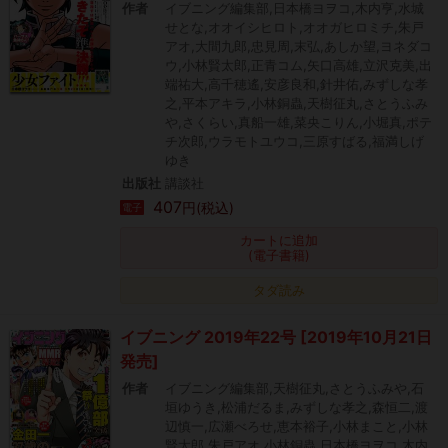
作者
イブニング編集部,日本橋ヨヲコ,木内亨,水城
せとな,オオイシヒロト,オオガヒロミチ,朱戸
アオ,大間九郎,忠見周,末弘,あしか望,ヨネダコ
ウ,小林賢太郎,正青コム,矢口高雄,立沢克美,出
端祐大,高千穂遙,安彦良和,針井佑,みずしな孝
之,平本アキラ,小林銅蟲,天樹征丸,さとうふみ
や,さくらい,真船一雄,菜央こりん,小堀真,ポテ
チ次郎,ウラモトユウコ,三原すばる,福満しげ
ゆき
出版社
講談社
407
円(税込)
電子
カートに追加
(電子書籍)
タダ読み
イブニング 2019年22号 [2019年10月21日
発売]
作者
イブニング編集部,天樹征丸,さとうふみや,石
垣ゆうき,松浦だるま,みずしな孝之,森恒二,渡
辺慎一,広瀬べろせ,恵本裕子,小林まこと,小林
賢太郎,朱戸アオ,小林銅蟲,日本橋ヨヲコ,木内