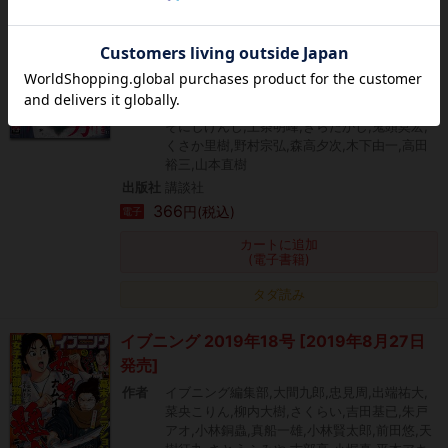
イブニング 2014年14号
作者
イブニング編集部,皆川亮二,岡エリ,山田恵庸,
真船一雄,みずしな孝之,奥浩哉,佐藤敦史,清水
しの,遠藤浩輝,森下真央,武田一義,杉作,百田尚
樹,須本壮一,松浦だるま,田島隆,東風孝広,岡本
健太郎,たなか亜希夫,日本橋ヨヲコ,寺沢大介,
そにしけんじ,上条明峰,きらたかし,鬼頭莫宏,
くさか里樹,野村宗弘,森高夕次,木下由一,高田
裕三,山本直樹
出版社
講談社
366
円(税込)
電子
カートに追加
(電子書籍)
タダ読み
イブニング 2019年18号 [2019年8月27日
発売]
作者
イブニング編集部,大間九郎,忠見周,出端祐大,
菜央こりん,柳内大樹,さくらい,吉田基已,朱戸
アオ,小林銅蟲,真船一雄,小林賢太郎,前田悠,天