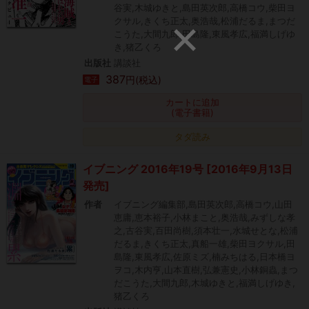
谷実,木城ゆきと,島田英次郎,高橋コウ,柴田ヨ
クサル,きくち正太,奥浩哉,松浦だるま,まつだ
こうた,大間九郎,田島隆,東風孝広,福満しげゆ
き,猪乙くろ
出版社
講談社
387
円(税込)
電子
カートに追加
(電子書籍)
タダ読み
イブニング 2016年19号 [2016年9月13日
発売]
作者
イブニング編集部,島田英次郎,高橋コウ,山田
恵庸,恵本裕子,小林まこと,奥浩哉,みずしな孝
之,古谷実,百田尚樹,須本壮一,水城せとな,松浦
だるま,きくち正太,真船一雄,柴田ヨクサル,田
島隆,東風孝広,佐原ミズ,楠みちはる,日本橋ヨ
ヲコ,木内亨,山本直樹,弘兼憲史,小林銅蟲,まつ
だこうた,大間九郎,木城ゆきと,福満しげゆき,
猪乙くろ