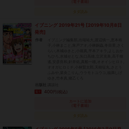
(電子書籍)
タダ読み
イブニング 2019年21号 [2019年10月8日
発売]
作者
イブニング編集部,出端祐大,渡辺慎一,恵本裕
子,小林まこと,朱戸アオ,小林銅蟲,冬目景,さく
らい,木城ゆきと,小堀真,平本アキラ,よしおか
ちひろ,水城せとな,矢口高雄,立沢克美,高千穂
遙,安彦良和,針井佑,真船一雄,オオイシヒロト,
オオガヒロミチ,小林賢太郎,天樹征丸,さとう
ふみや,菜央こりん,ウラモトユウコ,福満しげ
ゆき,竹本真,猪乙くろ
出版社
講談社
400
円(税込)
電子
カートに追加
(電子書籍)
タダ読み