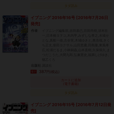
タダ読み
イブニング 2016年16号 [2016年7月26日
発売]
作者
イブニング編集部,吉田基已,百田尚樹,須本壮
一,日本橋ヨヲコ,木内亨,みずしな孝之,水城せ
とな,真船一雄,古谷実,木城ゆきと,奥浩哉,きく
ち正太,柴田ヨクサル,山田恵庸,田島隆,東風孝
広,松浦だるま,小林銅蟲,山本直樹,久保保久,ま
つだこうた,大間九郎,弘兼憲史,福満しげゆき,
猪乙くろ
出版社
講談社
387
円(税込)
電子
カートに追加
(電子書籍)
タダ読み
イブニング 2016年15号 [2016年7月12日発
売]