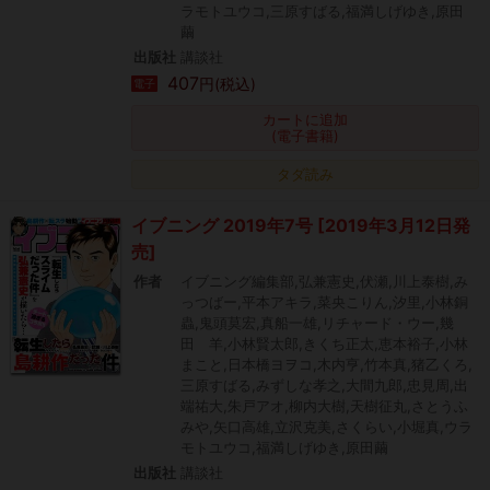
ラモトユウコ,三原すばる,福満しげゆき,原田
繭
出版社
講談社
407
円(税込)
電子
カートに追加
(電子書籍)
タダ読み
イブニング 2019年7号 [2019年3月12日発
売]
作者
イブニング編集部,弘兼憲史,伏瀬,川上泰樹,み
っつばー,平本アキラ,菜央こりん,汐里,小林銅
蟲,鬼頭莫宏,真船一雄,リチャード・ウー,幾
田 羊,小林賢太郎,きくち正太,恵本裕子,小林
まこと,日本橋ヨヲコ,木内亨,竹本真,猪乙くろ,
三原すばる,みずしな孝之,大間九郎,忠見周,出
端祐大,朱戸アオ,柳内大樹,天樹征丸,さとうふ
みや,矢口高雄,立沢克美,さくらい,小堀真,ウラ
モトユウコ,福満しげゆき,原田繭
出版社
講談社