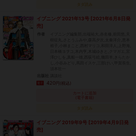
タダ読み
イブニング 2021年13号 [2021年6月8日発
売]
作者
イブニング編集部,出端祐大,赤名修,前田悠,天
樹征丸,さとうふみや,森高夕次,太秦洋介,恵本
裕子,小林まこと,西村マリコ,和田洋人,上野海,
日本橋ヨヲコ,木内亨,木城ゆきと,クマガエ,宮
澤ひしを,真船一雄,西荻弓絵,幾田羊,きらたか
し,小谷みどり,馬田イスケ,三部けい,甲賀長生,
須本壮一
出版社
講談社
420
円(税込)
電子
カートに追加
(電子書籍)
タダ読み
イブニング 2019年9号 [2019年4月9日発
売]