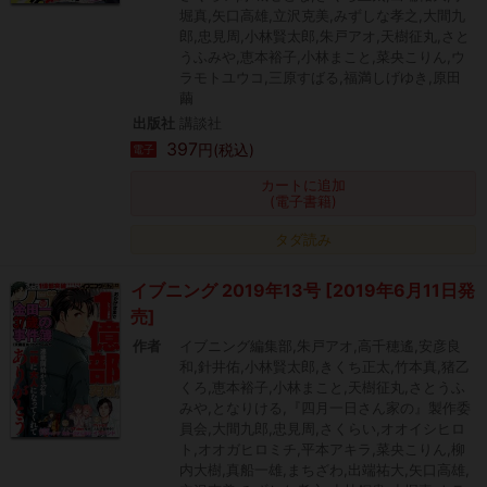
堀真,矢口高雄,立沢克美,みずしな孝之,大間九
郎,忠見周,小林賢太郎,朱戸アオ,天樹征丸,さと
うふみや,恵本裕子,小林まこと,菜央こりん,ウ
ラモトユウコ,三原すばる,福満しげゆき,原田
繭
出版社
講談社
397
円(税込)
電子
カートに追加
(電子書籍)
タダ読み
イブニング 2019年13号 [2019年6月11日発
売]
作者
イブニング編集部,朱戸アオ,高千穂遙,安彦良
和,針井佑,小林賢太郎,きくち正太,竹本真,猪乙
くろ,恵本裕子,小林まこと,天樹征丸,さとうふ
みや,となりける,『四月一日さん家の』製作委
員会,大間九郎,忠見周,さくらい,オオイシヒロ
ト,オオガヒロミチ,平本アキラ,菜央こりん,柳
内大樹,真船一雄,まちざわ,出端祐大,矢口高雄,