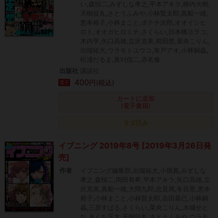
い,森恒二,みずしな孝之,平本アキラ,柳内大樹,
天樹征丸,さとうふみや,小林賢太郎,真船一雄,
恵本裕子,小林まこと,ポテチ次郎,オオイシヒ
ロト,オオガヒロミチ,さくらい,日本橋ヨヲコ,
木内亨,矢口高雄,立沢克美,前田悠,菜央こりん,
出端祐大,ウラモトユウコ,朱戸アオ,小林銅蟲,
松浦だるま,真刈信二,赤名修
出版社
講談社
400
円(税込)
電子
カートに追加
(電子書籍)
タダ読み
イブニング 2019年8号 [2019年3月26日発
売]
作者
イブニング編集部,出端祐大,小堀真,みずしな
孝之,森恒二,岡田有希,平本アキラ,矢口高雄,立
沢克美,真船一雄,大間九郎,忠見周,冬目景,恵本
裕子,小林まこと,小林賢太郎,吉田基已,小林銅
蟲,三原すばる,さくらい,菜央こりん,水城せと
な,きくち正太,天樹征丸,さとうふみや,ウラモ