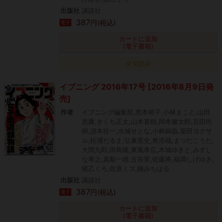
出版社
講談社
387
円(税込)
電子
カートに追加
(電子書籍)
タダ読み
イブニング 2016年17号 [2016年8月9日発
売]
作者
イブニング編集部,恵本裕子,小林まこと,山田
恵庸,きくち正太,山本直樹,岡本健太郎,百田尚
樹,須本壮一,水城せとな,小林銅蟲,柴田ヨクサ
ル,松浦だるま,弘兼憲史,奥浩哉,まつだこうた,
大間九郎,田島隆,東風孝広,木城ゆきと,みずし
な孝之,真船一雄,古谷実,佐藤将,福満しげゆき,
猪乙くろ,佐原ミズ,楠みちはる
出版社
講談社
387
円(税込)
電子
カートに追加
(電子書籍)