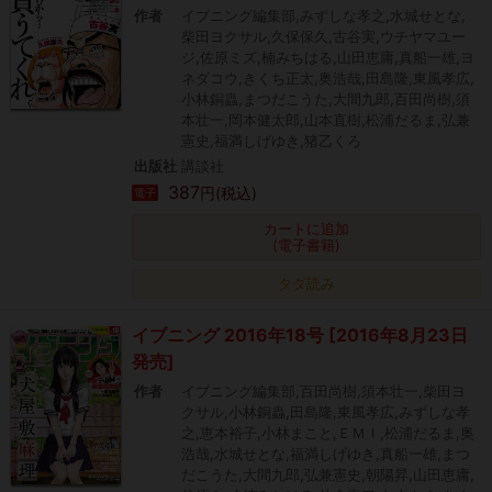
作者
イブニング編集部,みずしな孝之,水城せとな,
柴田ヨクサル,久保保久,古谷実,ウチヤマユー
ジ,佐原ミズ,楠みちはる,山田恵庸,真船一雄,ヨ
ネダコウ,きくち正太,奥浩哉,田島隆,東風孝広,
小林銅蟲,まつだこうた,大間九郎,百田尚樹,須
本壮一,岡本健太郎,山本直樹,松浦だるま,弘兼
憲史,福満しげゆき,猪乙くろ
出版社
講談社
387
円(税込)
電子
カートに追加
(電子書籍)
タダ読み
イブニング 2016年18号 [2016年8月23日
発売]
作者
イブニング編集部,百田尚樹,須本壮一,柴田ヨ
クサル,小林銅蟲,田島隆,東風孝広,みずしな孝
之,恵本裕子,小林まこと,ＥＭＩ,松浦だるま,奥
浩哉,水城せとな,福満しげゆき,真船一雄,まつ
だこうた,大間九郎,弘兼憲史,朝陽昇,山田恵庸,