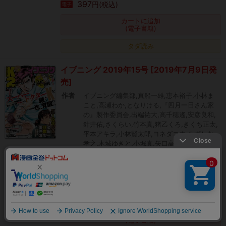
397
円(税込)
電子
カートに追加
(電子書籍)
タダ読み
イブニング 2019年15号 [2019年7月9日発
売]
作者
イブニング編集部,真船一雄,恵本裕子,小林ま
こと,高瀬わか,となりける,『四月一日さん家
の』製作委員会,出端祐大,高千穂遙,安彦良和,
針井佑,さくらい,竹本真,猪乙くろ,きくち正太,
平本アキラ,小林賢太郎,ヨネダコウ,みずしな
孝之,木城ゆきと,小堀真,矢口高雄,立沢克美,菜
央こりん,柳内大樹,天樹征丸,さとうふみや,オ
オイシヒロト,オオガヒロミチ,ウラモトユウ
コ,三原すばる,福満しげゆき,原田繭
出版社
講談社
絞り込み
407
円(税込)
電子
カートに追加
(電子書籍)