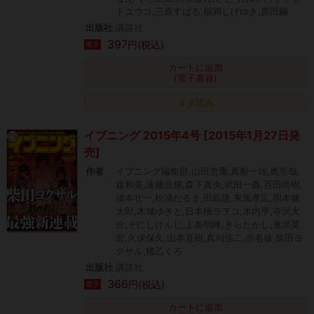
トユウコ,三原すばる,福満しげゆき,原田繭
出版社
講談社
397
円(税込)
電子
カートに追加
(電子書籍)
タダ読み
イブニング 2015年4号 [2015年1月27日発
売]
作者
イブニング編集部,山田恵庸,真船一雄,奥浩哉,
森和美,遠藤浩輝,森下真央,武田一義,百田尚樹,
須本壮一,松浦だるま,田島隆,東風孝広,岡本健
太郎,木城ゆきと,日本橋ヨヲコ,木内亨,寺沢大
介,そにしけんじ,上条明峰,きらたかし,鬼頭莫
宏,久保保久,山本直樹,真刈信二,赤名修,柴田ヨ
クサル,猪乙くろ
出版社
講談社
366
円(税込)
電子
カートに追加