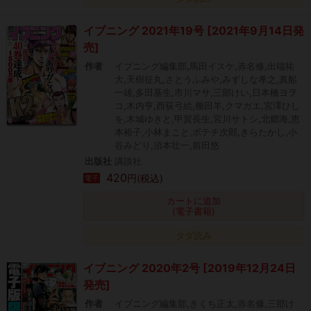
イブニング 2021年19号 [2021年9月14日発
売]
作者
イブニング編集部,馬田イスケ,赤名修,出端祐
大,天樹征丸,さとうふみや,みずしな孝之,真船
一雄,多田基生,市川マサ,三部けい,日本橋ヨヲ
コ,木内亨,西荻弓絵,幾田羊,クマガエ,宮澤ひし
を,木城ゆきと,甲賀長生,宮川サトシ,北郷海,恵
本裕子,小林まこと,ポテチ次郎,きらたかし,小
谷みどり,須本壮一,前田悠
出版社
講談社
420
円(税込)
電子
カートに追加
(電子書籍)
タダ読み
イブニング 2020年2号 [2019年12月24日
発売]
作者
イブニング編集部,きくち正太,赤名修,三部け