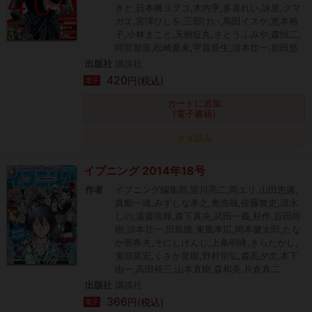
きと,日本橋ヨヲコ,木内亨,多喜れい,詠里,クマ
ガエ,宮澤ひしを,三部けい,馬田イスケ,恵本裕
子,小林まこと,天樹征丸,さとうふみや,森恒二,
阿部智里,松崎夏未,甲賀長生,須本壮一,前田悠
出版社
講談社
420
円(税込)
電子
カートに追加
(電子書籍)
タダ読み
イブニング 2014年18号
作者
イブニング編集部,皆川亮二,岡エリ,山田恵庸,
真船一雄,みずしな孝之,奥浩哉,佐藤敦史,清水
しの,遠藤浩輝,森下真央,武田一義,杉作,百田尚
樹,須本壮一,田島隆,東風孝広,岡本健太郎,たな
か亜希夫,そにしけんじ,上条明峰,きらたかし,
鬼頭莫宏,くさか里樹,野村宗弘,森高夕次,木下
由一,高田裕三,山本直樹,森和美,片倉真二
出版社
講談社
366
円(税込)
電子