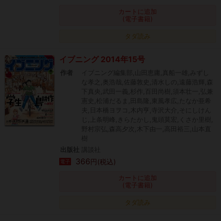
カートに追加
(電子書籍)
タダ読み
イブニング 2014年15号
作者
イブニング編集部,山田恵庸,真船一雄,みずし
な孝之,奥浩哉,佐藤敦史,清水しの,遠藤浩輝,森
下真央,武田一義,杉作,百田尚樹,須本壮一,弘兼
憲史,松浦だるま,田島隆,東風孝広,たなか亜希
夫,日本橋ヨヲコ,木内亨,寺沢大介,そにしけん
じ,上条明峰,きらたかし,鬼頭莫宏,くさか里樹,
野村宗弘,森高夕次,木下由一,高田裕三,山本直
樹
出版社
講談社
366
円(税込)
電子
カートに追加
(電子書籍)
タダ読み