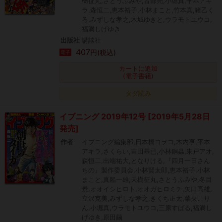
樹征丸,さとうふみや,古部亮,小堀真,平本アキ
ラ,森恒二,恵本裕子,小林まこと,竹本真,猪乙く
ろ,みずしな孝之,木城ゆきと,ウラモトユウコ,
福満しげゆき
出版社
講談社
407
円(税込)
電子
カートに追加
(電子書籍)
タダ読み
イブニング 2019年12号 [2019年5月28日
発売]
作者
イブニング編集部,日本橋ヨヲコ,木内亨,平本
アキラ,さくらい,吉田基已,小林銅蟲,朱戸アオ,
森恒二,出端祐大,となりける,『四月一日さん
ちの』製作委員会,小林賢太郎,恵本裕子,小林
まこと,真船一雄,天樹征丸,さとうふみや,冬目
景,オオイシヒロト,オオガヒロミチ,矢口高雄,
立沢克美,みずしな孝之,きくち正太,菜央こり
ん,小堀真,ウラモトユウコ,三原すばる,福満し
げゆき,原田繭