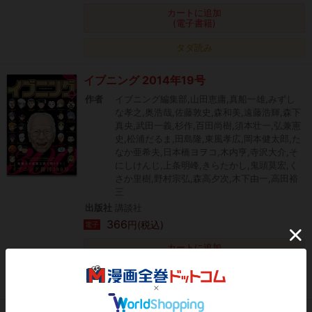
カートに追加
(電子書籍)
タダ読み
イブニング 2014年19号
作者
イブニング編集部,山田恵庸,真船一雄,みずし
な孝之,奥浩哉,佐藤敦史,森和美,遠藤浩輝,森下
真央,武田一義,杉作,百田尚樹,須本壮一,弘兼憲
史,松浦だるま,田島隆,東風孝広,岡本健太郎,た
なか亜希夫,日本橋ヨヲコ,木内亨,寺沢大介,そ
にしけんじ,上条明峰,きらたかし,鬼頭莫宏,く
さか里樹,野村宗弘,森高夕次,木下由一,高田裕
三
出版社
講談社
366
円(税込)
電子
カートに追加
(電子書籍)
タダ読み