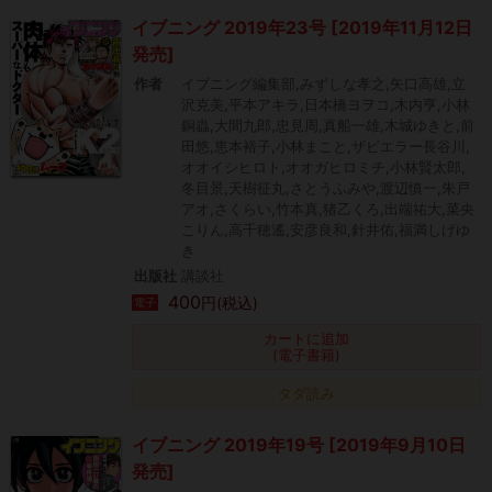
イブニング 2019年23号 [2019年11月12日
発売]
作者
イブニング編集部,みずしな孝之,矢口高雄,立
沢克美,平本アキラ,日本橋ヨヲコ,木内亨,小林
銅蟲,大間九郎,忠見周,真船一雄,木城ゆきと,前
田悠,恵本裕子,小林まこと,ザビエラー長谷川,
オオイシヒロト,オオガヒロミチ,小林賢太郎,
冬目景,天樹征丸,さとうふみや,渡辺慎一,朱戸
アオ,さくらい,竹本真,猪乙くろ,出端祐大,菜央
こりん,高千穂遙,安彦良和,針井佑,福満しげゆ
き
出版社
講談社
400
円(税込)
電子
カートに追加
(電子書籍)
タダ読み
イブニング 2019年19号 [2019年9月10日
発売]