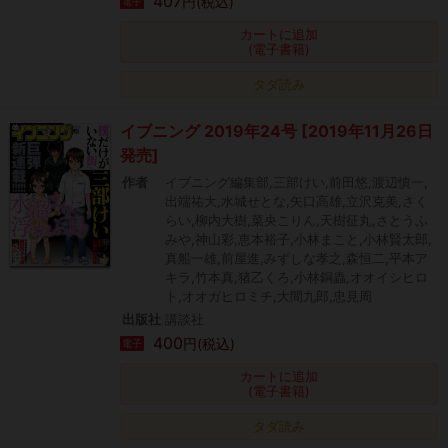
407
円(税込)
電子
カートに追加
(電子書籍)
タダ読み
イブニング 2019年24号 [2019年11月26日
発売]
作者
イブニング編集部,三部けい,前田悠,渡辺慎一,
出端祐大,水城せとな,矢口高雄,立沢克美,さく
らい,柳内大樹,菜央こりん,天樹征丸,さとうふ
みや,神山彩,恵本裕子,小林まこと,小林賢太郎,
真船一雄,前屋進,みずしな孝之,森恒二,平本ア
キラ,竹本真,猪乙くろ,小林銅蟲,オオイシヒロ
ト,オオガヒロミチ,大間九郎,忠見周
出版社
講談社
400
円(税込)
電子
カートに追加
(電子書籍)
タダ読み