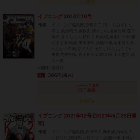
タダ読み
イブニング 2014年10号
作者
イブニング編集部,皆川亮二,岡エリ,みずしな
孝之,奥浩哉,佐藤敦史,清水しの,遠藤浩輝,森下
真央,きくち正太,杉作,百田尚樹,須本壮一,松浦
だるま,田島隆,東風孝広,真船一雄,岡本健太郎,
たなか亜希夫,寺沢大介,そにしけんじ,くさか
里樹,野村宗弘,高田裕三,山本直樹,山田恵庸,武
田一義
出版社
講談社
366
円(税込)
電子
カートに追加
(電子書籍)
タダ読み
イブニング 2021年12号 [2021年5月25日発
売]
作者
イブニング編集部,和田洋人,赤名修,出端祐大,
西荻弓絵,幾田羊,西村マリコ,真船一雄,木城ゆ