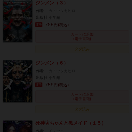
ジンメン（３）
作者
カトウタカヒロ
出版社
小学館
759
円(税込)
電子
カートに追加
(電子書籍)
タダ読み
ジンメン（６）
作者
カトウタカヒロ
出版社
小学館
759
円(税込)
電子
カートに追加
(電子書籍)
タダ読み
死神坊ちゃんと黒メイド（１５）
作者
イノウエ