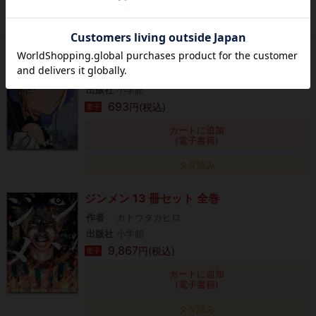
タダ読み
死神坊ちゃんと黒メイド（１２）
作者
イノウエ
出版社
小学館
693
円(税込)
電子
カートに追加
(電子書籍)
タダ読み
ジンメン 13 冊セット 全巻
作者
カトウタカヒロ
出版社
小学館
9,867
円(税込)
電子
カートに追加
(電子書籍)
タダ読み