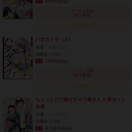
693
円(税込)
電子
カートに追加
(電子書籍)
タダ読み
ハダカメラ（３）
作者
本名ワコウ
出版社
小学館
759
円(税込)
電子
カートに追加
(電子書籍)
タダ読み
ちょっとだけ抜けちゃう柊さん 6 冊セット
全巻
作者
うらのりつ
出版社
小学館
4,158
円(税込)
電子