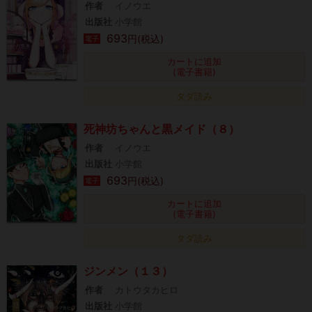
作者
イノウエ
出版社
小学館
693
円(税込)
電子
カートに追加
(電子書籍)
タダ読み
死神坊ちゃんと黒メイド（８）
作者
イノウエ
出版社
小学館
693
円(税込)
電子
カートに追加
(電子書籍)
タダ読み
ジンメン（１３）
作者
カトウタカヒロ
出版社
小学館