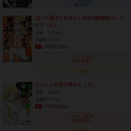
(紙 新品)
ぼっち博士とロボット少女の絶望的ユート
ピア（１）
作者
山田鐘人
出版社
小学館
583
円(税込)
電子
カートに追加
(電子書籍)
タダ読み
ないしょの京子姉さん（２）
作者
葛西尚
出版社
小学館
759
円(税込)
電子
カートに追加
(電子書籍)
タダ読み