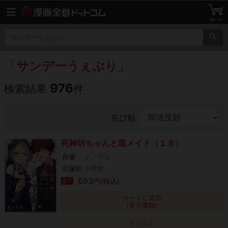
「
サンデーうぇぶり
」
976
検索結果
件
並び順
死神坊ちゃんと黒メイド（１６）
作者
イノウエ
出版社
小学館
693
円(税込)
電子
カートに追加
(電子書籍)
タダ読み