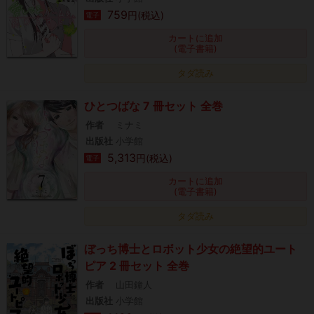
759
円(税込)
電子
カートに追加
(電子書籍)
タダ読み
ひとつばな 7 冊セット 全巻
作者
ミナミ
出版社
小学館
5,313
円(税込)
電子
カートに追加
(電子書籍)
タダ読み
ぼっち博士とロボット少女の絶望的ユート
ピア 2 冊セット 全巻
作者
山田鐘人
出版社
小学館