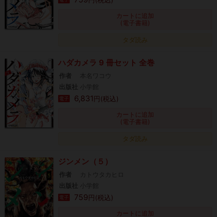
カートに追加
(電子書籍)
タダ読み
ハダカメラ 9 冊セット 全巻
作者
本名ワコウ
出版社
小学館
6,831
円(税込)
電子
カートに追加
(電子書籍)
タダ読み
ジンメン（５）
作者
カトウタカヒロ
出版社
小学館
759
円(税込)
電子
カートに追加