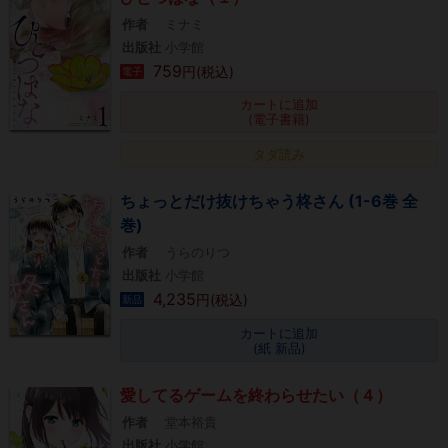
作者
ミナミ
出版社
小学館
759
円(税込)
電子
カートに追加
(電子書籍)
タダ読み
ちょっとだけ抜けちゃう柊さん (1-6巻 全
巻)
作者
うらのりつ
出版社
小学館
4,235
円(税込)
新品
カートに追加
(紙 新品)
愛してるゲームを終わらせたい（４）
作者
堂本裕貴
出版社
小学館