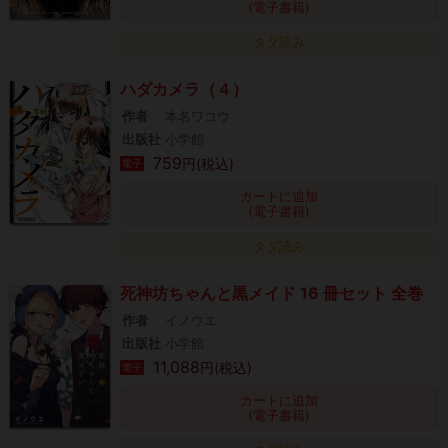
(電子書籍)
タダ読み
ハダカメラ（４）
作者
本名ワコウ
出版社
小学館
759
円(税込)
電子
カートに追加
(電子書籍)
タダ読み
死神坊ちゃんと黒メイド 16 冊セット 全巻
作者
イノウエ
出版社
小学館
11,088
円(税込)
電子
カートに追加
(電子書籍)