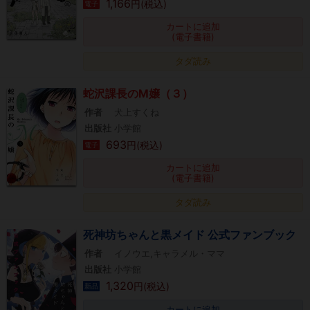
1,166
円(税込)
電子
カートに追加
(電子書籍)
タダ読み
蛇沢課長のM嬢（３）
作者
犬上すくね
出版社
小学館
693
円(税込)
電子
カートに追加
(電子書籍)
タダ読み
死神坊ちゃんと黒メイド 公式ファンブック
作者
イノウエ,キャラメル・ママ
出版社
小学館
1,320
円(税込)
新品
カートに追加