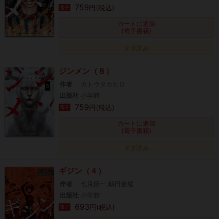
759
円(税込)
電子
カートに追加
(電子書籍)
タダ読み
ジンメン（８）
作者
カトウタカヒロ
出版社
小学館
759
円(税込)
電子
カートに追加
(電子書籍)
タダ読み
ギジン（４）
作者
七月鏡一,朝日曼耀
出版社
小学館
693
円(税込)
電子