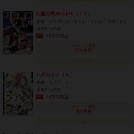
幻魔大戦 Rebirth（１１）
作者
平井和正,石ノ森章太郎,七月鏡一,早瀬マサト
出版社
小学館
759
円(税込)
電子
カートに追加
(電子書籍)
タダ読み
ハダカメラ（８）
作者
本名ワコウ
出版社
小学館
759
円(税込)
電子
カートに追加
(電子書籍)
タダ読み