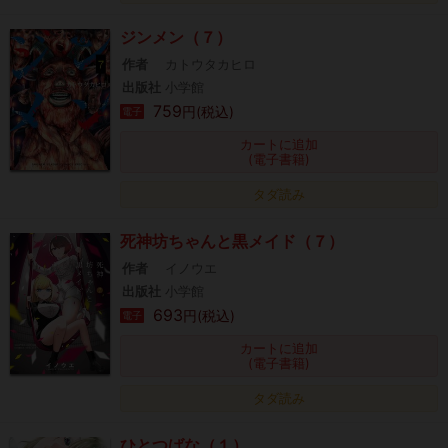
ジンメン（７）
作者
カトウタカヒロ
出版社
小学館
759
円(税込)
電子
カートに追加
(電子書籍)
タダ読み
死神坊ちゃんと黒メイド（７）
作者
イノウエ
出版社
小学館
693
円(税込)
電子
カートに追加
(電子書籍)
タダ読み
ひとつばな（１）