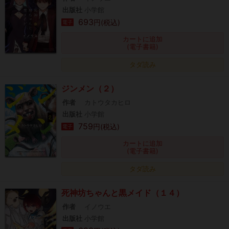
出版社
小学館
693
円(税込)
電子
カートに追加
(電子書籍)
タダ読み
ジンメン（２）
作者
カトウタカヒロ
出版社
小学館
759
円(税込)
電子
カートに追加
(電子書籍)
タダ読み
死神坊ちゃんと黒メイド（１４）
作者
イノウエ
出版社
小学館