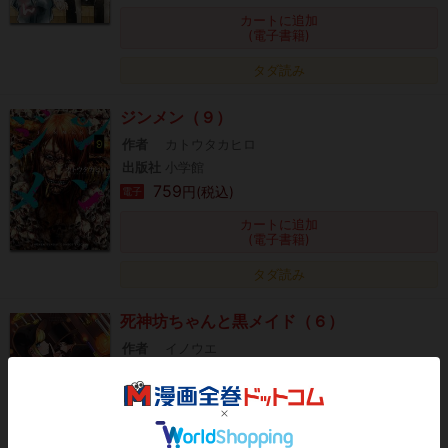
カートに追加
(電子書籍)
タダ読み
ジンメン（９）
作者
カトウタカヒロ
出版社
小学館
759
円(税込)
電子
カートに追加
(電子書籍)
タダ読み
死神坊ちゃんと黒メイド（６）
作者
イノウエ
出版社
小学館
693
円(税込)
電子
カートに追加
(電子書籍)