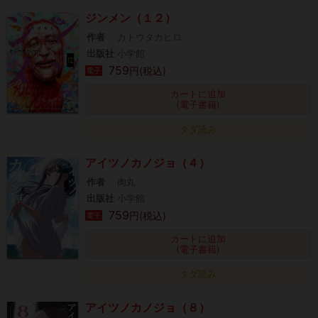
ジンメン（１２）
作者
カトウタカヒロ
出版社
小学館
759
円(税込)
電子
カートに追加
(電子書籍)
タダ読み
アイツノカノジョ（４）
作者
肉丸
出版社
小学館
759
円(税込)
電子
カートに追加
(電子書籍)
タダ読み
アイツノカノジョ（８）