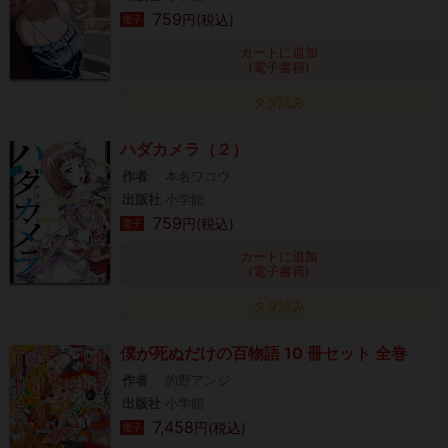
759
円(税込)
電子
カートに追加
(電子書籍)
タダ読み
ハダカメラ（２）
作者
本名ワコウ
出版社
小学館
759
円(税込)
電子
カートに追加
(電子書籍)
タダ読み
僕が死ぬだけの百物語 10 冊セット 全巻
作者
的野アンジ
出版社
小学館
7,458
円(税込)
電子