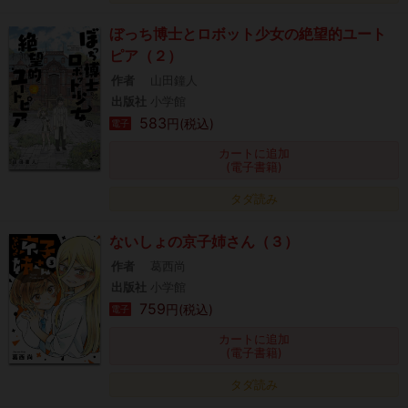
ぼっち博士とロボット少女の絶望的ユート
ピア（２）
作者
山田鐘人
出版社
小学館
583
円(税込)
電子
カートに追加
(電子書籍)
タダ読み
ないしょの京子姉さん（３）
作者
葛西尚
出版社
小学館
759
円(税込)
電子
カートに追加
(電子書籍)
タダ読み