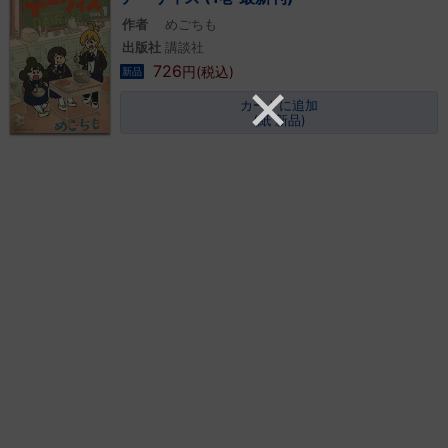
作者
めごちも
出版社
講談社
726
円(税込)
新品
カートに追加
(紙 新品)