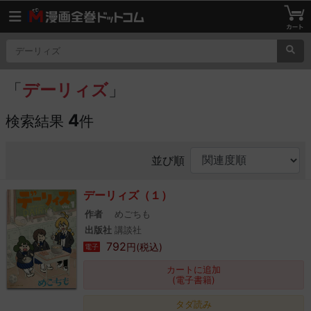
「
デーリィズ
」
4
検索結果
件
並び順
デーリィズ（１）
作者
めごちも
出版社
講談社
792
円(税込)
電子
カートに追加
(電子書籍)
タダ読み