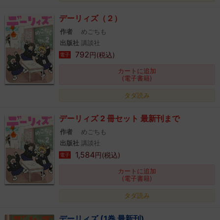
デーリィズ（２）
作者
めごちも
出版社
講談社
792
円(税込)
電子
カートに追加
(電子書籍)
タダ読み
デーリィズ 2 冊セット 最新刊まで
作者
めごちも
出版社
講談社
1,584
円(税込)
電子
カートに追加
(電子書籍)
タダ読み
デーリィズ (1巻 最新刊)