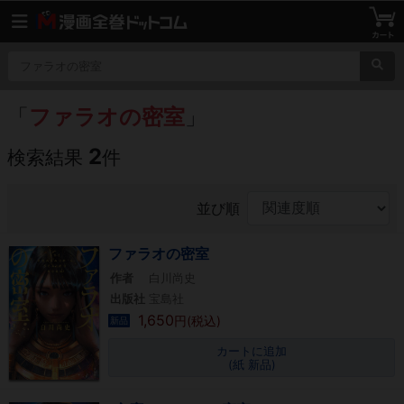
「
ファラオの密室
」
2
検索結果
件
並び順
ファラオの密室
作者
白川尚史
出版社
宝島社
1,650
円(税込)
新品
カートに追加
(紙 新品)