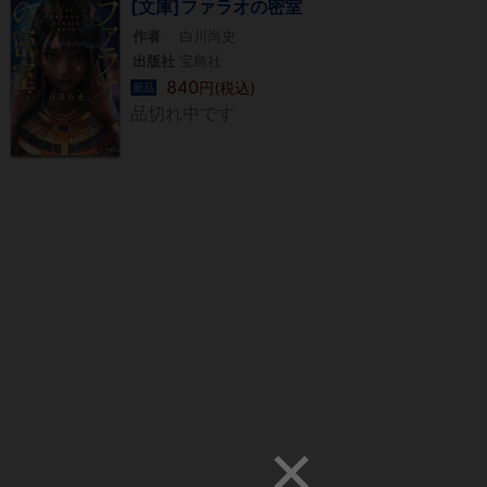
[文庫]ファラオの密室
作者
白川尚史
出版社
宝島社
840
円(税込)
新品
品切れ中です