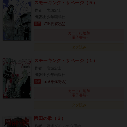
スモーキング・サベージ（５）
作者
岩城宏士
出版社
少年画報社
715
円(税込)
電子
カートに追加
(電子書籍)
タダ読み
スモーキング・サベージ（１）
作者
岩城宏士
出版社
少年画報社
550
円(税込)
電子
カートに追加
(電子書籍)
タダ読み
園田の歌（３）
作者
渡邊ダイスケ,永田諒