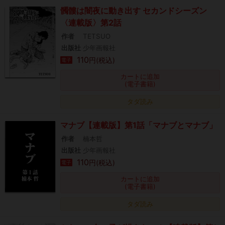
髑髏は闇夜に動き出す セカンドシーズン
〈連載版〉第2話
作者
TETSUO
出版社
少年画報社
110
円(税込)
電子
カートに追加
(電子書籍)
タダ読み
マナブ【連載版】第1話「マナブとマナブ」
作者
楠本哲
出版社
少年画報社
110
円(税込)
電子
カートに追加
(電子書籍)
タダ読み