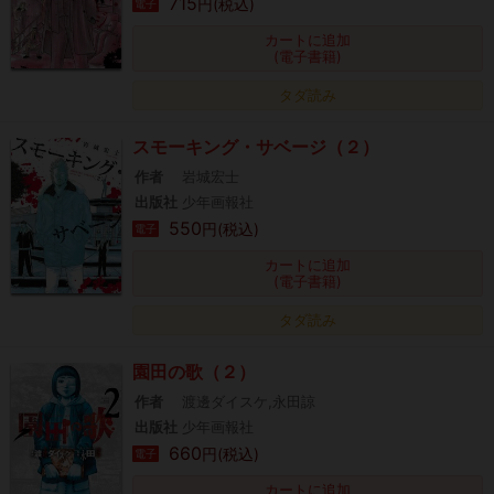
715
円(税込)
電子
カートに追加
(電子書籍)
タダ読み
スモーキング・サベージ（２）
作者
岩城宏士
出版社
少年画報社
550
円(税込)
電子
カートに追加
(電子書籍)
タダ読み
園田の歌（２）
作者
渡邊ダイスケ,永田諒
出版社
少年画報社
660
円(税込)
電子
カートに追加