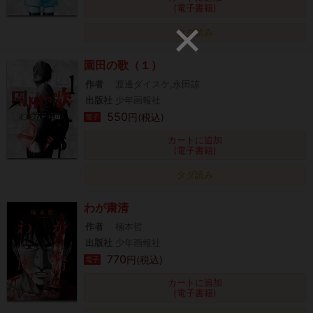
(電子書籍)
タダ読み
園田の歌（１）
作者
渡邊ダイスケ,永田諒
出版社
少年画報社
550
円(税込)
電子
カートに追加
(電子書籍)
タダ読み
わが粛清
作者
楠本哲
出版社
少年画報社
770
円(税込)
電子
カートに追加
(電子書籍)