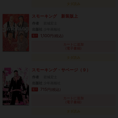
タダ読み
スモーキング 新装版上
作者
岩城宏士
出版社
少年画報社
1,100
円(税込)
電子
カートに追加
(電子書籍)
タダ読み
スモーキング・サベージ（９）
作者
岩城宏士
出版社
少年画報社
715
円(税込)
電子
カートに追加
(電子書籍)
タダ読み