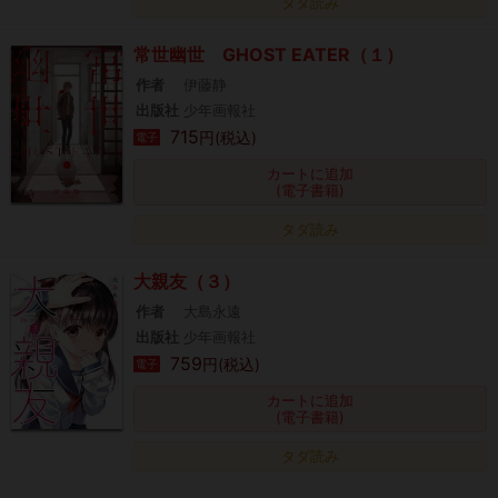
タダ読み
常世幽世 GHOST EATER（１）
作者
伊藤静
出版社
少年画報社
715
円(税込)
電子
カートに追加
(電子書籍)
タダ読み
大親友（３）
作者
大島永遠
出版社
少年画報社
759
円(税込)
電子
カートに追加
(電子書籍)
タダ読み