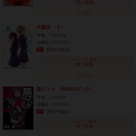
(電子書籍)
タダ読み
大親友（５）
作者
大島永遠
出版社
少年画報社
814
円(税込)
電子
カートに追加
(電子書籍)
タダ読み
猿ロック REBOOT（9）
作者
芹沢直樹
出版社
少年画報社
792
円(税込)
電子
カートに追加
(電子書籍)