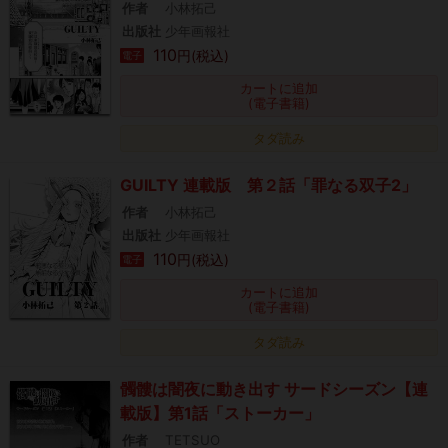
作者
小林拓己
出版社
少年画報社
110
円(税込)
電子
カートに追加
(電子書籍)
タダ読み
GUILTY 連載版 第２話「罪なる双子2」
作者
小林拓己
出版社
少年画報社
110
円(税込)
電子
カートに追加
(電子書籍)
タダ読み
髑髏は闇夜に動き出す サードシーズン【連
載版】第1話「ストーカー」
作者
TETSUO