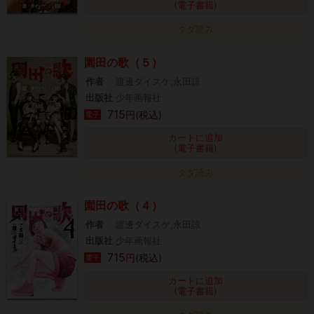
(電子書籍)
タダ読み
園田の歌（５）
作者
渡邊ダイスケ,永田諒
出版社
少年画報社
715
円(税込)
電子
カートに追加
(電子書籍)
タダ読み
園田の歌（４）
作者
渡邊ダイスケ,永田諒
出版社
少年画報社
715
円(税込)
電子
カートに追加
(電子書籍)