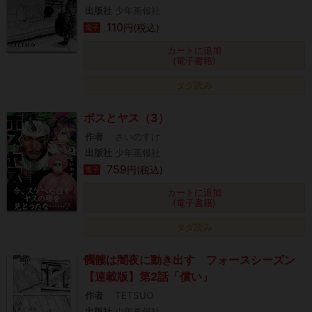
出版社
少年画報社
110
円(税込)
電子
カートに追加
(電子書籍)
タダ読み
ボスとヤス（3）
作者
さいのすけ
出版社
少年画報社
759
円(税込)
電子
カートに追加
(電子書籍)
タダ読み
髑髏は闇夜に動き出す フォースシーズン
【連載版】第2話「償い」
作者
TETSUO
出版社
少年画報社