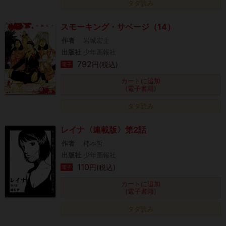
タダ読み
スモーキング・サベージ（14）
作者
岩城宏士
出版社
少年画報社
792
円(税込)
電子
カートに追加
(電子書籍)
タダ読み
レイナ〈連載版〉第2話
作者
楠本哲
出版社
少年画報社
110
円(税込)
電子
カートに追加
(電子書籍)
タダ読み