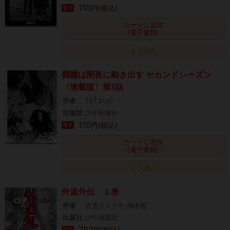
110
円(税込)
電子
カートに追加
(電子書籍)
タダ読み
髑髏は闇夜に動き出す セカンドシーズン
〈連載版〉第1話
作者
TETSUO
出版社
少年画報社
110
円(税込)
電子
カートに追加
(電子書籍)
タダ読み
外道外伝 １巻
作者
渡邊ダイスケ,楠本哲
出版社
少年画報社
792
円(税込)
電子