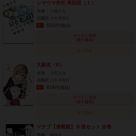
シマウマ外伝 再回収（１）
作者
小幡文生
出版社
少年画報社
550
円(税込)
電子
カートに追加
(電子書籍)
タダ読み
大親友（6）
作者
大島永遠
出版社
少年画報社
814
円(税込)
電子
カートに追加
(電子書籍)
タダ読み
マナブ【連載版】 6 冊セット 全巻
作者
楠本哲