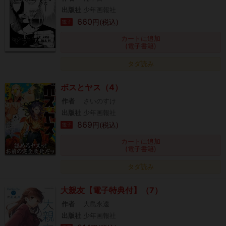
出版社
少年画報社
660
円(税込)
電子
カートに追加
(電子書籍)
タダ読み
ボスとヤス（4）
作者
さいのすけ
出版社
少年画報社
869
円(税込)
電子
カートに追加
(電子書籍)
タダ読み
大親友【電子特典付】（7）
作者
大島永遠
出版社
少年画報社