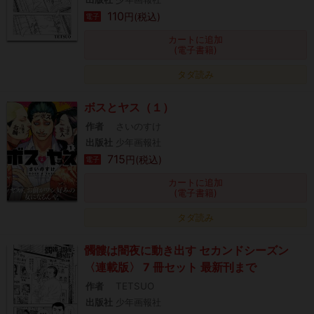
110
円(税込)
電子
カートに追加
(電子書籍)
タダ読み
ボスとヤス（１）
作者
さいのすけ
出版社
少年画報社
715
円(税込)
電子
カートに追加
(電子書籍)
タダ読み
髑髏は闇夜に動き出す セカンドシーズン
〈連載版〉 7 冊セット 最新刊まで
作者
TETSUO
出版社
少年画報社