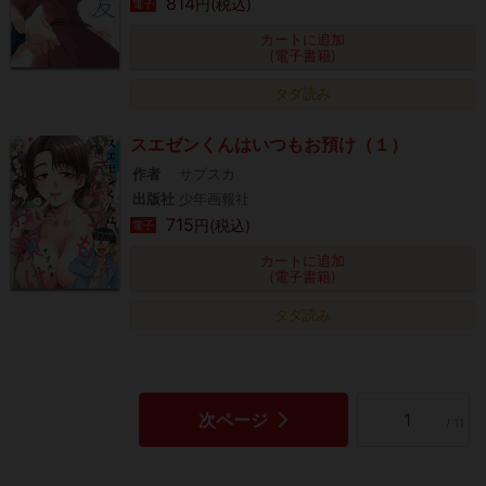
814
円(税込)
電子
カートに追加
(電子書籍)
タダ読み
スエゼンくんはいつもお預け（１）
作者
サブスカ
出版社
少年画報社
715
円(税込)
電子
カートに追加
(電子書籍)
タダ読み
次ページ
/ 11