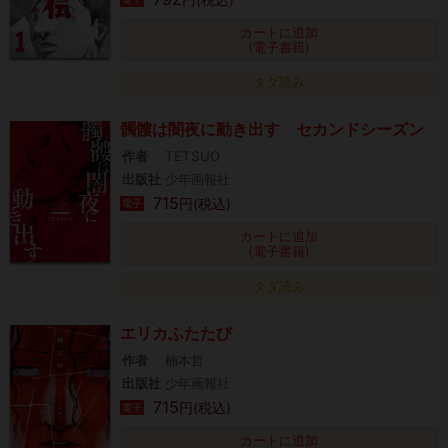
カートに追加
(電子書籍)
タダ読み
髑髏は闇夜に動き出す セカンドシーズン
作者
TETSUO
出版社
少年画報社
715
円(税込)
電子
カートに追加
(電子書籍)
タダ読み
エリカふたたび
作者
楠本哲
出版社
少年画報社
715
円(税込)
電子
カートに追加