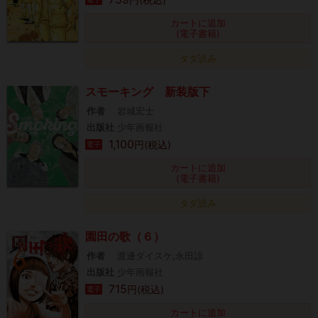
カートに追加
(電子書籍)
タダ読み
スモーキング 新装版下
作者
岩城宏士
出版社
少年画報社
1,100
円(税込)
電子
カートに追加
(電子書籍)
タダ読み
園田の歌（６）
作者
渡邊ダイスケ,永田諒
出版社
少年画報社
715
円(税込)
電子
カートに追加