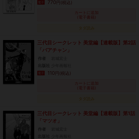
770
円(税込)
電子
カートに追加
(電子書籍)
タダ読み
三代目シークレット 美堂編【連載版】第2話
「バアチャン」
作者
岩城宏士
出版社
少年画報社
110
円(税込)
電子
カートに追加
(電子書籍)
タダ読み
三代目シークレット 美堂編【連載版】第1話
「マツオ」
作者
岩城宏士
出版社
少年画報社