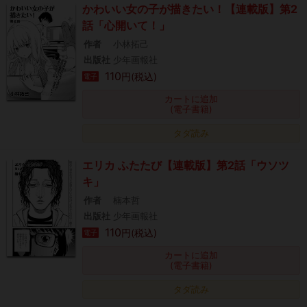
かわいい女の子が描きたい！【連載版】第2
話「心開いて！」
作者
小林拓己
出版社
少年画報社
110
円(税込)
電子
カートに追加
(電子書籍)
タダ読み
エリカ ふたたび【連載版】第2話「ウソツ
キ」
作者
楠本哲
出版社
少年画報社
110
円(税込)
電子
カートに追加
(電子書籍)
タダ読み