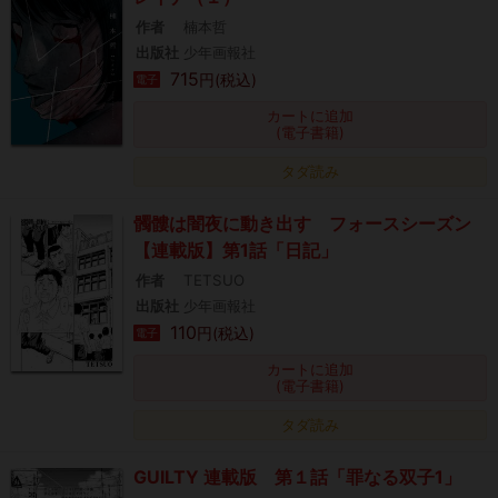
作者
楠本哲
出版社
少年画報社
715
円(税込)
電子
カートに追加
(電子書籍)
タダ読み
髑髏は闇夜に動き出す フォースシーズン
【連載版】第1話「日記」
作者
TETSUO
出版社
少年画報社
110
円(税込)
電子
カートに追加
(電子書籍)
タダ読み
GUILTY 連載版 第１話「罪なる双子1」