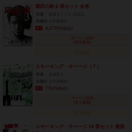
園田の歌 6 冊セット 全巻
作者
渡邊ダイスケ,永田諒
出版社
少年画報社
4,070
円(税込)
電子
カートに追加
(電子書籍)
タダ読み
スモーキング・サベージ（７）
作者
岩城宏士
出版社
少年画報社
715
円(税込)
電子
カートに追加
(電子書籍)
タダ読み
スモーキング・サベージ 14 冊セット 最新