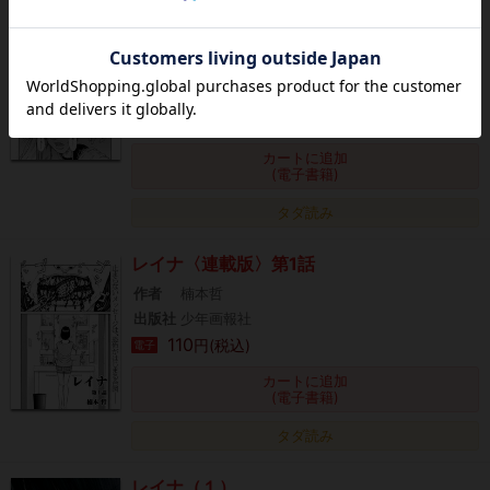
髑髏は闇夜に動き出す サードシーズン【連
載版】第2話「喪失」
作者
TETSUO
出版社
少年画報社
110
円(税込)
電子
カートに追加
(電子書籍)
タダ読み
レイナ〈連載版〉第1話
作者
楠本哲
出版社
少年画報社
110
円(税込)
電子
カートに追加
(電子書籍)
タダ読み
レイナ（１）