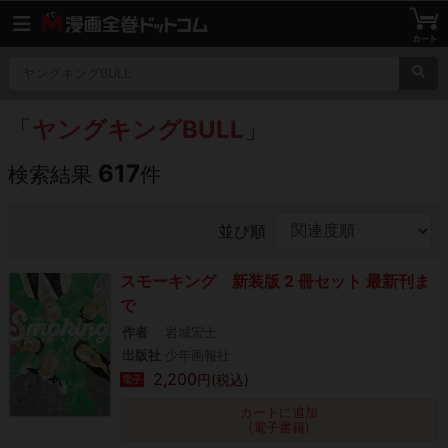
「
ヤングキングBULL
」
617
検索結果
件
並び順
スモーキング 新装版 2 冊セット 最新刊ま
で
作者
岩城宏士
出版社
少年画報社
2,200
円(税込)
電子
カートに追加
(電子書籍)