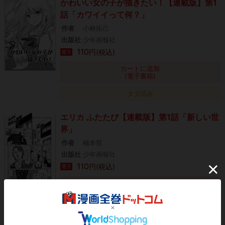
かわいい女の子が描きたい！【連載版】第1
話「カワイイって何？」
作者
小林拓己
出版社
少年画報社
110
円(税込)
電子
カートに追加
(電子書籍)
タダ読み
エリカ ふたたび【連載版】第1話「新しい世
界」
作者
楠本哲
出版社
少年画報社
110
円(税込)
電子
カートに追加
(電子書籍)
タダ読み