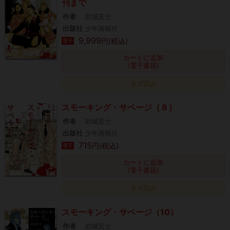
刊まで
作者
岩城宏士
出版社
少年画報社
9,999
円(税込)
電子
カートに追加
(電子書籍)
タダ読み
スモーキング・サベージ（８）
作者
岩城宏士
出版社
少年画報社
715
円(税込)
電子
カートに追加
(電子書籍)
タダ読み
スモーキング・サベージ（10）
作者
岩城宏士