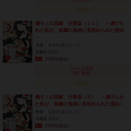
タダ読み
傷モノの花嫁 分冊版（１１） ～虐げら
れた私が、皇國の鬼神に見初められた理由
～
作者
友麻碧,藤丸豆ノ介
出版社
講談社
209
円(税込)
電子
カートに追加
(電子書籍)
タダ読み
傷モノの花嫁 分冊版（９） ～虐げられ
た私が、皇國の鬼神に見初められた理由～
作者
友麻碧,藤丸豆ノ介
出版社
講談社
209
円(税込)
電子