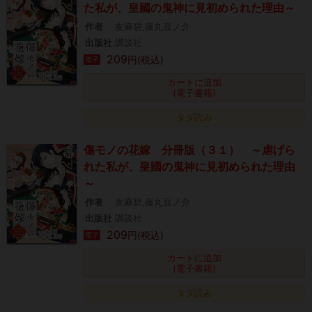
た私が、皇國の鬼神に見初められた理由～
作者
友麻碧,藤丸豆ノ介
出版社
講談社
209
円(税込)
電子
カートに追加
(電子書籍)
タダ読み
傷モノの花嫁 分冊版（３１） ～虐げら
れた私が、皇國の鬼神に見初められた理由
～
作者
友麻碧,藤丸豆ノ介
出版社
講談社
209
円(税込)
電子
カートに追加
(電子書籍)
タダ読み