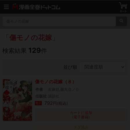
「
傷モノの花嫁
」
129
検索結果
件
並び順
傷モノの花嫁（８）
作者
友麻碧,藤丸豆ノ介
出版社
講談社
792
円(税込)
電子
カートに追加
(電子書籍)
タダ読み