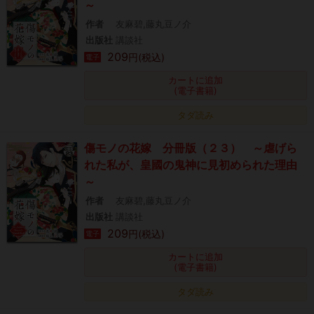
～
作者
友麻碧,藤丸豆ノ介
出版社
講談社
209
円(税込)
電子
カートに追加
(電子書籍)
タダ読み
傷モノの花嫁 分冊版（２３） ～虐げら
れた私が、皇國の鬼神に見初められた理由
～
作者
友麻碧,藤丸豆ノ介
出版社
講談社
209
円(税込)
電子
カートに追加
(電子書籍)
タダ読み