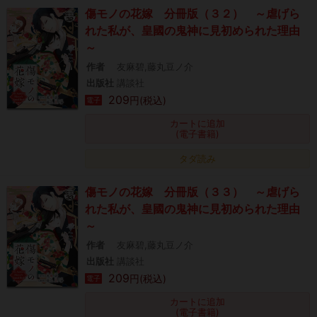
傷モノの花嫁 分冊版（３２） ～虐げら
れた私が、皇國の鬼神に見初められた理由
～
作者
友麻碧,藤丸豆ノ介
出版社
講談社
209
円(税込)
電子
カートに追加
(電子書籍)
タダ読み
傷モノの花嫁 分冊版（３３） ～虐げら
れた私が、皇國の鬼神に見初められた理由
～
作者
友麻碧,藤丸豆ノ介
出版社
講談社
209
円(税込)
電子
カートに追加
(電子書籍)