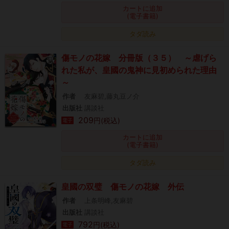
カートに追加
(電子書籍)
タダ読み
傷モノの花嫁 分冊版（３５） ～虐げら
れた私が、皇國の鬼神に見初められた理由
～
作者
友麻碧,藤丸豆ノ介
出版社
講談社
209
円(税込)
電子
カートに追加
(電子書籍)
タダ読み
皇國の双璧 傷モノの花嫁 外伝
作者
上条明峰,友麻碧
出版社
講談社
792
円(税込)
電子