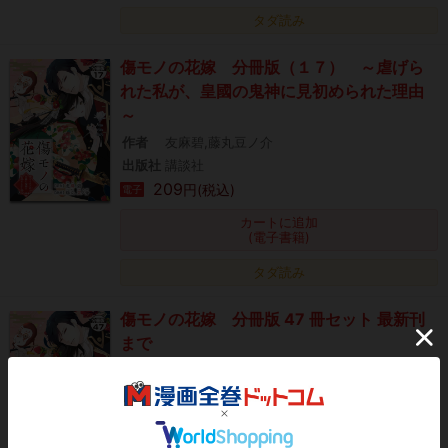
タダ読み
傷モノの花嫁 分冊版（１７） ～虐げら
れた私が、皇國の鬼神に見初められた理由
～
作者
友麻碧,藤丸豆ノ介
出版社
講談社
209
円(税込)
電子
カートに追加
(電子書籍)
タダ読み
傷モノの花嫁 分冊版 47 冊セット 最新刊
まで
作者
友麻碧,藤丸豆ノ介
出版社
講談社
9,823
円(税込)
電子