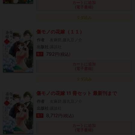
カートに追加
(電子書籍)
タダ読み
傷モノの花嫁（１１）
作者
友麻碧,藤丸豆ノ介
出版社
講談社
792
円(税込)
電子
カートに追加
(電子書籍)
タダ読み
傷モノの花嫁 11 冊セット 最新刊まで
作者
友麻碧,藤丸豆ノ介
出版社
講談社
8,712
円(税込)
電子
カートに追加
(電子書籍)