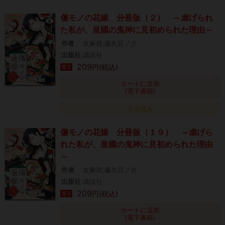
傷モノの花嫁 分冊版（２） ～虐げられ
た私が、皇國の鬼神に見初められた理由～
作者
友麻碧,藤丸豆ノ介
出版社
講談社
209
円(税込)
電子
カートに追加
(電子書籍)
タダ読み
傷モノの花嫁 分冊版（１９） ～虐げら
れた私が、皇國の鬼神に見初められた理由
～
作者
友麻碧,藤丸豆ノ介
出版社
講談社
209
円(税込)
電子
カートに追加
(電子書籍)