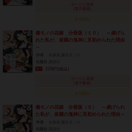
カートに追加
(電子書籍)
タダ読み
傷モノの花嫁 分冊版（１０） ～虐げら
れた私が、皇國の鬼神に見初められた理由
～
作者
友麻碧,藤丸豆ノ介
出版社
講談社
209
円(税込)
電子
カートに追加
(電子書籍)
タダ読み
傷モノの花嫁 分冊版（５） ～虐げられ
た私が、皇國の鬼神に見初められた理由～
作者
友麻碧,藤丸豆ノ介
出版社
講談社