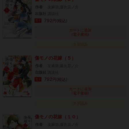
作者
友麻碧,藤丸豆ノ介
出版社
講談社
792
円(税込)
電子
カートに追加
(電子書籍)
タダ読み
傷モノの花嫁（５）
作者
友麻碧,藤丸豆ノ介
出版社
講談社
792
円(税込)
電子
カートに追加
(電子書籍)
タダ読み
傷モノの花嫁（１０）
作者
友麻碧,藤丸豆ノ介