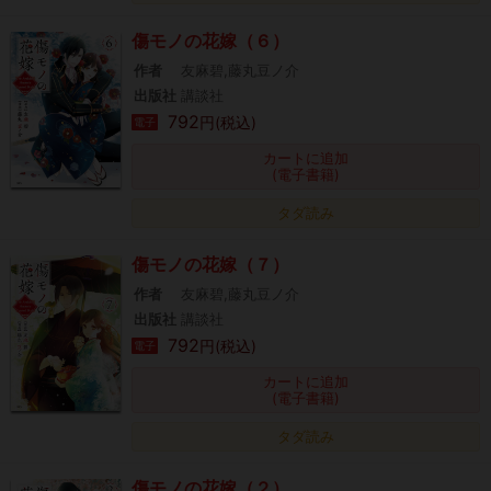
傷モノの花嫁（６）
作者
友麻碧,藤丸豆ノ介
出版社
講談社
792
円(税込)
電子
カートに追加
(電子書籍)
タダ読み
傷モノの花嫁（７）
作者
友麻碧,藤丸豆ノ介
出版社
講談社
792
円(税込)
電子
カートに追加
(電子書籍)
タダ読み
傷モノの花嫁（２）