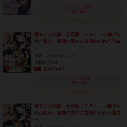
カートに追加
(電子書籍)
タダ読み
傷モノの花嫁 分冊版（３４） ～虐げら
れた私が、皇國の鬼神に見初められた理由
～
作者
友麻碧,藤丸豆ノ介
出版社
講談社
209
円(税込)
電子
カートに追加
(電子書籍)
タダ読み
傷モノの花嫁 分冊版（３６） ～虐げら
れた私が、皇國の鬼神に見初められた理由
～