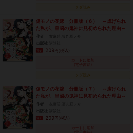
タダ読み
傷モノの花嫁 分冊版（６） ～虐げられ
た私が、皇國の鬼神に見初められた理由～
作者
友麻碧,藤丸豆ノ介
出版社
講談社
209
円(税込)
電子
カートに追加
(電子書籍)
タダ読み
傷モノの花嫁 分冊版（７） ～虐げられ
た私が、皇國の鬼神に見初められた理由～
作者
友麻碧,藤丸豆ノ介
出版社
講談社
209
円(税込)
電子
カートに追加
(電子書籍)