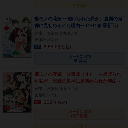
タダ読み
傷モノの花嫁 〜虐げられた私が、皇國の鬼
神に見初められた理由〜 (1-11巻 最新刊)
作者
友麻碧,藤丸豆ノ介
出版社
講談社
8,580
円(税込)
新品
カートに追加
(紙 新品)
傷モノの花嫁 分冊版（４） ～虐げられ
た私が、皇國の鬼神に見初められた理由～
作者
友麻碧,藤丸豆ノ介
出版社
講談社
209
円(税込)
電子
カートに追加
(電子書籍)
タダ読み