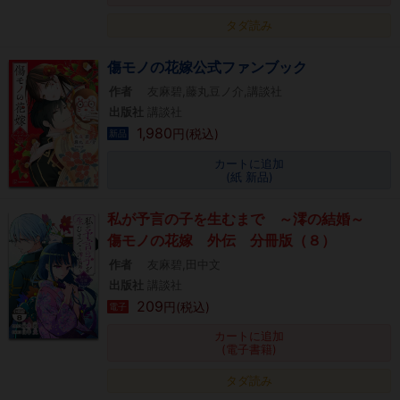
タダ読み
傷モノの花嫁公式ファンブック
作者
友麻碧,藤丸豆ノ介,講談社
出版社
講談社
1,980
円(税込)
新品
カートに追加
(紙 新品)
私が予言の子を生むまで ～澪の結婚～
傷モノの花嫁 外伝 分冊版（８）
作者
友麻碧,田中文
出版社
講談社
209
円(税込)
電子
カートに追加
(電子書籍)
タダ読み