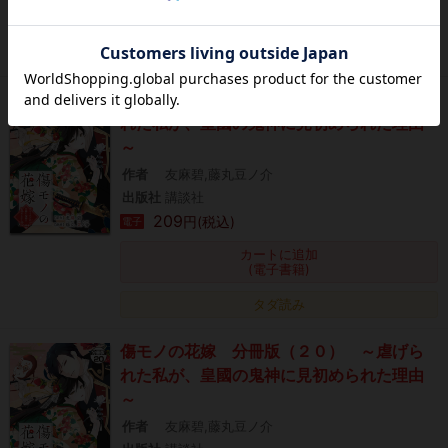
カートに追加
(電子書籍)
タダ読み
傷モノの花嫁 分冊版（１８） ～虐げら
れた私が、皇國の鬼神に見初められた理由
～
作者
友麻碧,藤丸豆ノ介
出版社
講談社
209
円(税込)
電子
カートに追加
(電子書籍)
タダ読み
傷モノの花嫁 分冊版（２０） ～虐げら
れた私が、皇國の鬼神に見初められた理由
～
作者
友麻碧,藤丸豆ノ介