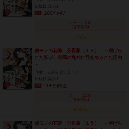
出版社
講談社
209
円(税込)
電子
カートに追加
(電子書籍)
タダ読み
傷モノの花嫁 分冊版（１４） ～虐げら
れた私が、皇國の鬼神に見初められた理由
～
作者
友麻碧,藤丸豆ノ介
出版社
講談社
209
円(税込)
電子
カートに追加
(電子書籍)
タダ読み
傷モノの花嫁 分冊版（１５） ～虐げら