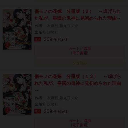
傷モノの花嫁 分冊版（３） ～虐げられ
た私が、皇國の鬼神に見初められた理由～
作者
友麻碧,藤丸豆ノ介
出版社
講談社
209
円(税込)
電子
カートに追加
(電子書籍)
タダ読み
傷モノの花嫁 分冊版（１２） ～虐げら
れた私が、皇國の鬼神に見初められた理由
～
作者
友麻碧,藤丸豆ノ介
出版社
講談社
209
円(税込)
電子
カートに追加
(電子書籍)