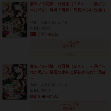
傷モノの花嫁 分冊版（２５） ～虐げら
れた私が、皇國の鬼神に見初められた理由
～
作者
友麻碧,藤丸豆ノ介
出版社
講談社
209
円(税込)
電子
カートに追加
(電子書籍)
タダ読み
傷モノの花嫁 分冊版（２４） ～虐げら
れた私が、皇國の鬼神に見初められた理由
～
作者
友麻碧,藤丸豆ノ介
出版社
講談社
209
円(税込)
電子
カートに追加
(電子書籍)