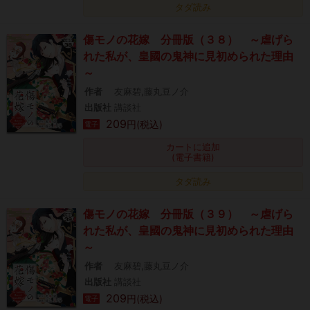
タダ読み
傷モノの花嫁 分冊版（３８） ～虐げら
れた私が、皇國の鬼神に見初められた理由
～
作者
友麻碧,藤丸豆ノ介
出版社
講談社
209
円(税込)
電子
カートに追加
(電子書籍)
タダ読み
傷モノの花嫁 分冊版（３９） ～虐げら
れた私が、皇國の鬼神に見初められた理由
～
作者
友麻碧,藤丸豆ノ介
出版社
講談社
209
円(税込)
電子