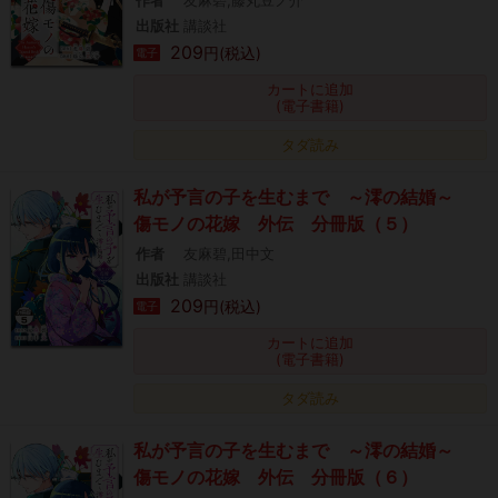
作者
友麻碧,藤丸豆ノ介
出版社
講談社
209
円(税込)
電子
カートに追加
(電子書籍)
タダ読み
私が予言の子を生むまで ～澪の結婚～
傷モノの花嫁 外伝 分冊版（５）
作者
友麻碧,田中文
出版社
講談社
209
円(税込)
電子
カートに追加
(電子書籍)
タダ読み
私が予言の子を生むまで ～澪の結婚～
傷モノの花嫁 外伝 分冊版（６）