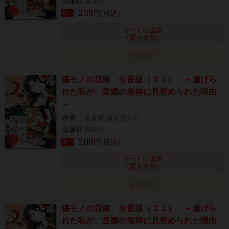
出版社
講談社
209
円(税込)
電子
カートに追加
(電子書籍)
タダ読み
傷モノの花嫁 分冊版（２１） ～虐げら
れた私が、皇國の鬼神に見初められた理由
～
作者
友麻碧,藤丸豆ノ介
出版社
講談社
209
円(税込)
電子
カートに追加
(電子書籍)
タダ読み
傷モノの花嫁 分冊版（２２） ～虐げら
れた私が、皇國の鬼神に見初められた理由