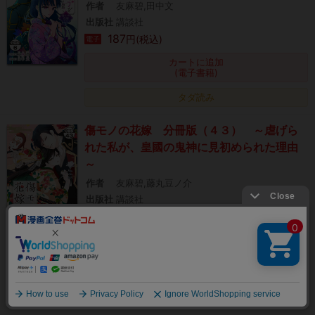
作者
友麻碧,田中文
出版社
講談社
187
円(税込)
電子
カートに追加
(電子書籍)
タダ読み
傷モノの花嫁 分冊版（４３） ～虐げら
れた私が、皇國の鬼神に見初められた理由
～
作者
友麻碧,藤丸豆ノ介
出版社
講談社
209
円(税込)
電子
カートに追加
(電子書籍)
絞り込み
タダ読み