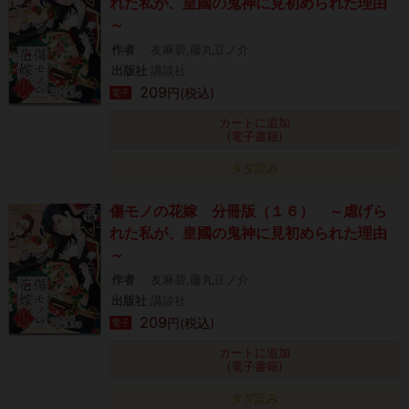
れた私が、皇國の鬼神に見初められた理由
～
作者
友麻碧,藤丸豆ノ介
出版社
講談社
209
円(税込)
電子
カートに追加
(電子書籍)
タダ読み
傷モノの花嫁 分冊版（１６） ～虐げら
れた私が、皇國の鬼神に見初められた理由
～
作者
友麻碧,藤丸豆ノ介
出版社
講談社
209
円(税込)
電子
カートに追加
(電子書籍)
タダ読み