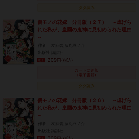
タダ読み
傷モノの花嫁 分冊版（２７） ～虐げら
れた私が、皇國の鬼神に見初められた理由
～
作者
友麻碧,藤丸豆ノ介
出版社
講談社
209
円(税込)
電子
カートに追加
(電子書籍)
タダ読み
傷モノの花嫁 分冊版（２６） ～虐げら
れた私が、皇國の鬼神に見初められた理由
～
作者
友麻碧,藤丸豆ノ介
出版社
講談社
209
円(税込)
電子