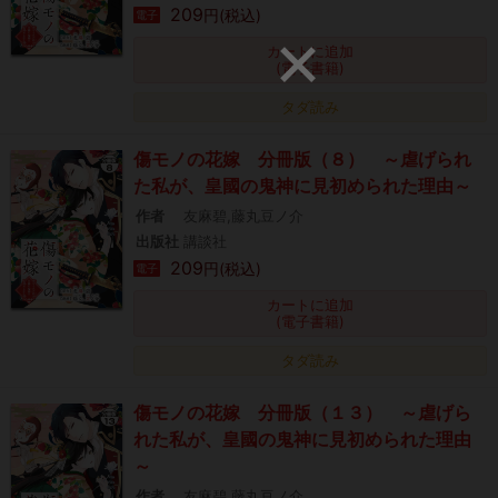
209
円(税込)
電子
カートに追加
(電子書籍)
タダ読み
傷モノの花嫁 分冊版（８） ～虐げられ
た私が、皇國の鬼神に見初められた理由～
作者
友麻碧,藤丸豆ノ介
出版社
講談社
209
円(税込)
電子
カートに追加
(電子書籍)
タダ読み
傷モノの花嫁 分冊版（１３） ～虐げら
れた私が、皇國の鬼神に見初められた理由
～
作者
友麻碧,藤丸豆ノ介