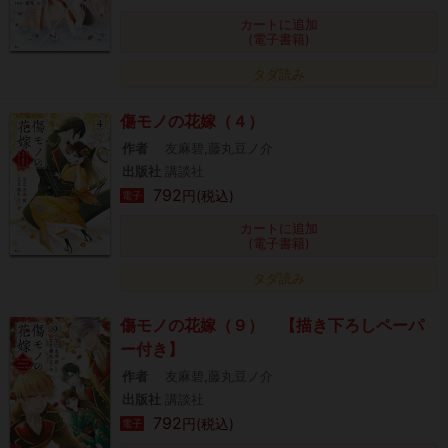
カートに追加
(電子書籍)
タダ読み
傷モノの花嫁（４）
作者
友麻碧,藤丸豆ノ介
出版社
講談社
792
円(税込)
電子
カートに追加
(電子書籍)
タダ読み
傷モノの花嫁（９） 【描き下ろしペーパ
ー付き】
作者
友麻碧,藤丸豆ノ介
出版社
講談社
792
円(税込)
電子