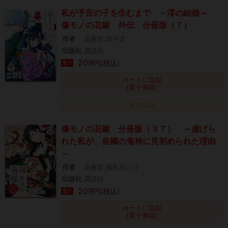
私が予言の子を生むまで ～澪の結婚～
傷モノの花嫁 外伝 分冊版（７）
作者
友麻碧,田中文
出版社
講談社
209
円(税込)
電子
カートに追加
(電子書籍)
タダ読み
傷モノの花嫁 分冊版（３７） ～虐げら
れた私が、皇國の鬼神に見初められた理由
～
作者
友麻碧,藤丸豆ノ介
出版社
講談社
209
円(税込)
電子
カートに追加
(電子書籍)