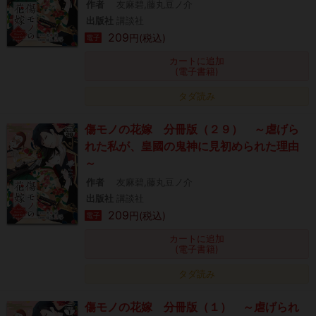
作者
友麻碧,藤丸豆ノ介
出版社
講談社
209
円(税込)
電子
カートに追加
(電子書籍)
タダ読み
傷モノの花嫁 分冊版（２９） ～虐げら
れた私が、皇國の鬼神に見初められた理由
～
作者
友麻碧,藤丸豆ノ介
出版社
講談社
209
円(税込)
電子
カートに追加
(電子書籍)
タダ読み
傷モノの花嫁 分冊版（１） ～虐げられ