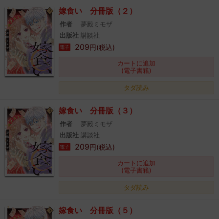
嫁食い 分冊版（２）
作者
夢殿ミモザ
出版社
講談社
209
円(税込)
電子
カートに追加
(電子書籍)
タダ読み
嫁食い 分冊版（３）
作者
夢殿ミモザ
出版社
講談社
209
円(税込)
電子
カートに追加
(電子書籍)
タダ読み
嫁食い 分冊版（５）