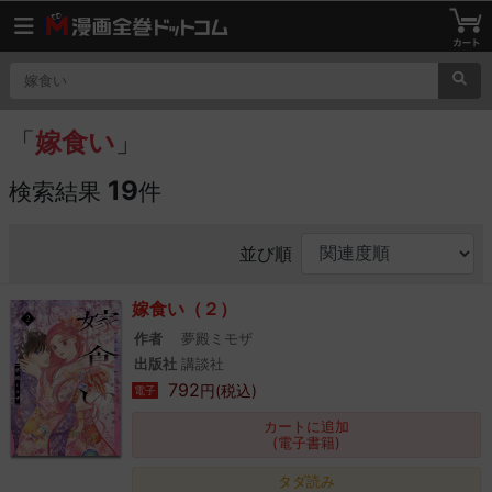
「
嫁食い
」
19
検索結果
件
並び順
嫁食い（２）
作者
夢殿ミモザ
出版社
講談社
792
円(税込)
電子
カートに追加
(電子書籍)
タダ読み