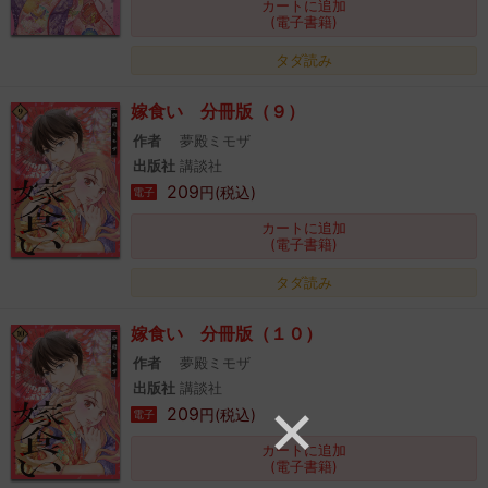
カートに追加
(電子書籍)
タダ読み
嫁食い 分冊版（９）
作者
夢殿ミモザ
出版社
講談社
209
円(税込)
電子
カートに追加
(電子書籍)
タダ読み
嫁食い 分冊版（１０）
作者
夢殿ミモザ
出版社
講談社
209
円(税込)
電子
カートに追加
(電子書籍)