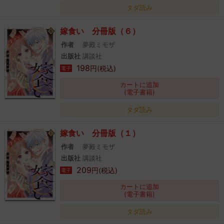
タダ読み
嫁食い 分冊版（６）
作者
夢殿ミモザ
出版社
講談社
198
円(税込)
電子
カートに追加
(電子書籍)
タダ読み
嫁食い 分冊版（１）
作者
夢殿ミモザ
出版社
講談社
209
円(税込)
電子
カートに追加
(電子書籍)
タダ読み