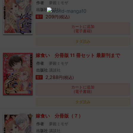
作者
夢殿ミモザ
出版社
講談社
209
円(税込)
電子
カートに追加
(電子書籍)
タダ読み
嫁食い 分冊版 11 冊セット 最新刊まで
作者
夢殿ミモザ
出版社
講談社
2,288
円(税込)
電子
カートに追加
(電子書籍)
タダ読み
嫁食い 分冊版（７）
作者
夢殿ミモザ
出版社
講談社