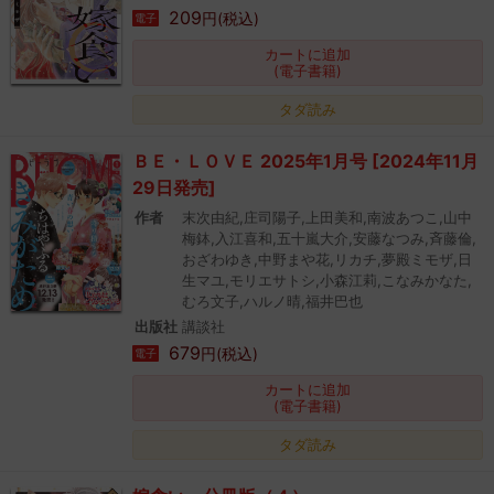
209
円(税込)
電子
カートに追加
(電子書籍)
タダ読み
ＢＥ・ＬＯＶＥ 2025年1月号 [2024年11月
29日発売]
作者
末次由紀,庄司陽子,上田美和,南波あつこ,山中
梅鉢,入江喜和,五十嵐大介,安藤なつみ,斉藤倫,
おざわゆき,中野まや花,リカチ,夢殿ミモザ,日
生マユ,モリエサトシ,小森江莉,こなみかなた,
むろ文子,ハルノ晴,福井巴也
出版社
講談社
679
円(税込)
電子
カートに追加
(電子書籍)
タダ読み