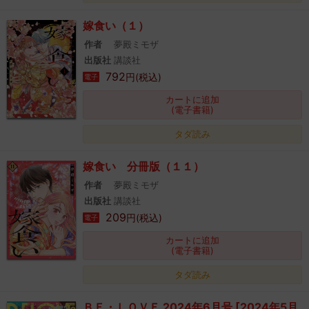
嫁食い（１）
作者
夢殿ミモザ
出版社
講談社
792
円(税込)
電子
カートに追加
(電子書籍)
タダ読み
嫁食い 分冊版（１１）
作者
夢殿ミモザ
出版社
講談社
209
円(税込)
電子
カートに追加
(電子書籍)
タダ読み
ＢＥ・ＬＯＶＥ 2024年6月号 [2024年5月