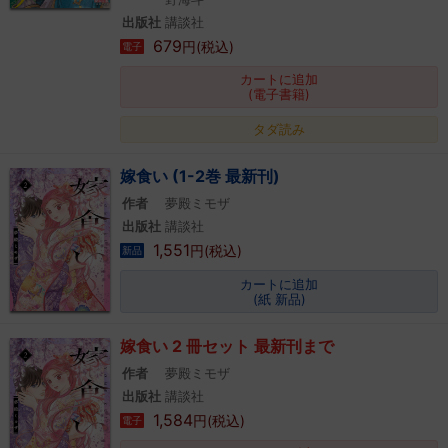
出版社
講談社
679
円(税込)
電子
カートに追加
(電子書籍)
タダ読み
嫁食い (1-2巻 最新刊)
作者
夢殿ミモザ
出版社
講談社
1,551
円(税込)
新品
カートに追加
(紙 新品)
嫁食い 2 冊セット 最新刊まで
作者
夢殿ミモザ
出版社
講談社
1,584
円(税込)
電子