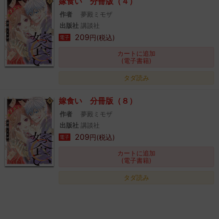
嫁食い 分冊版（４）
作者
夢殿ミモザ
出版社
講談社
209
円(税込)
電子
カートに追加
(電子書籍)
タダ読み
嫁食い 分冊版（８）
作者
夢殿ミモザ
出版社
講談社
209
円(税込)
電子
カートに追加
(電子書籍)
タダ読み