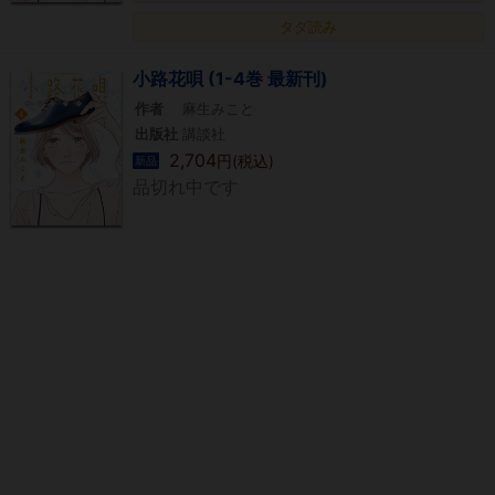
タダ読み
小路花唄 (1-4巻 最新刊)
作者
麻生みこと
出版社
講談社
2,704
円(税込)
新品
品切れ中です