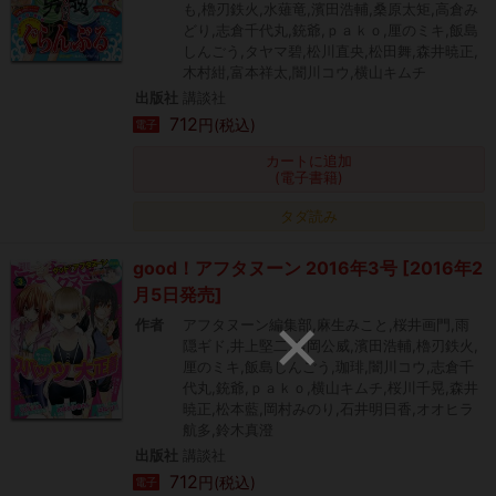
も,櫓刃鉄火,水薙竜,濱田浩輔,桑原太矩,高倉み
どり,志倉千代丸,銃爺,ｐａｋｏ,厘のミキ,飯島
しんごう,タヤマ碧,松川直央,松田舞,森井暁正,
木村紺,富本祥太,闇川コウ,横山キムチ
出版社
講談社
712
円(税込)
電子
カートに追加
(電子書籍)
タダ読み
good！アフタヌーン 2016年3号 [2016年2
月5日発売]
作者
アフタヌーン編集部,麻生みこと,桜井画門,雨
隠ギド,井上堅二,吉岡公威,濱田浩輔,櫓刃鉄火,
厘のミキ,飯島しんごう,珈琲,闇川コウ,志倉千
代丸,銃爺,ｐａｋｏ,横山キムチ,桜川千晃,森井
暁正,松本藍,岡村みのり,石井明日香,オオヒラ
航多,鈴木真澄
出版社
講談社
712
円(税込)
電子