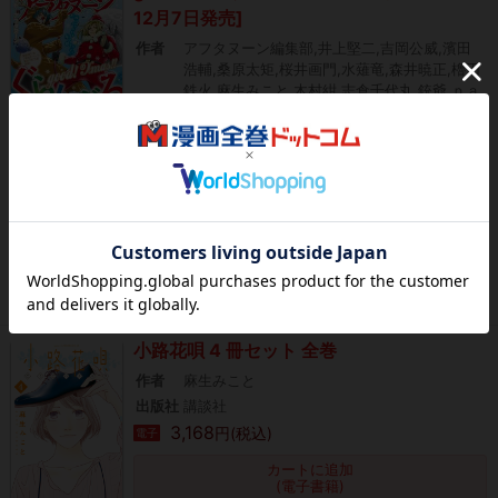
12月7日発売]
作者
アフタヌーン編集部,井上堅二,吉岡公威,濱田
浩輔,桑原太矩,桜井画門,水薙竜,森井暁正,櫓刃
鉄火,麻生みこと,木村紺,志倉千代丸,銃爺,ｐａ
ｋｏ,飯島しんごう,梶谷きり,みかわ絵子,亜
画々屋ぺらも,高倉みどり,厘のミキ,珈琲,タヤ
マ碧,二月三日,富本祥太,闇川コウ,横山キムチ
出版社
講談社
712
円(税込)
電子
カートに追加
(電子書籍)
タダ読み
小路花唄 4 冊セット 全巻
作者
麻生みこと
出版社
講談社
3,168
円(税込)
電子
カートに追加
(電子書籍)