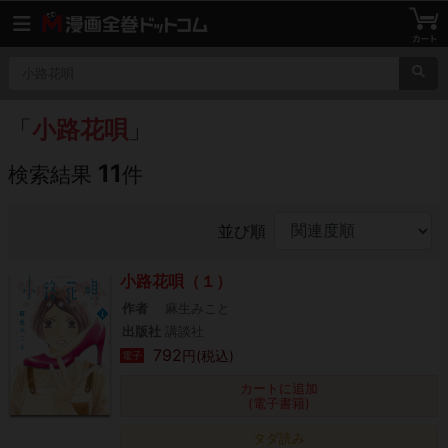
「
小路花唄
」
11
検索結果
件
並び順
小路花唄（１）
作者
麻生みこと
出版社
講談社
792
円(税込)
電子
カートに追加
(電子書籍)
タダ読み