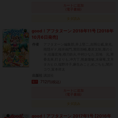
カートに追加
(電子書籍)
タダ読み
good！アフタヌーン 2018年11号 [2018年
10月6日発売]
作者
アフタヌーン編集部,井上堅二,吉岡公威,泉光,
雨隠ギド,桜井画門,濱田浩輔,桑原太矩,厘のミ
キ,佐藤宏海,櫓刃鉄火,中村ひなた,百地 元,草
香去来,灯まりも,冲方丁,熊倉隆敏,水薙竜,文月
タカヒロ,端野洋子,麻生みこと,めごちも,闇川
コウ,富本祥太
出版社
講談社
712
円(税込)
電子
カートに追加
(電子書籍)
タダ読み
good！アフタヌーン 2017年1号 [2016年