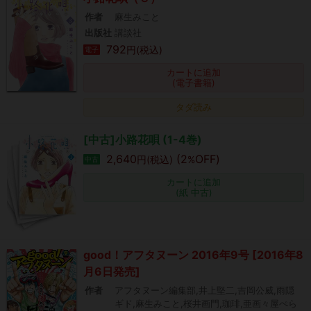
作者
麻生みこと
出版社
講談社
792
円(税込)
電子
カートに追加
(電子書籍)
タダ読み
[中古]小路花唄 (1-4巻)
2,640
(2
OFF)
円(税込)
%
中古
カートに追加
(紙 中古)
good！アフタヌーン 2016年9号 [2016年8
月6日発売]
作者
アフタヌーン編集部,井上堅二,吉岡公威,雨隠
ギド,麻生みこと,桜井画門,珈琲,亜画々屋ぺら