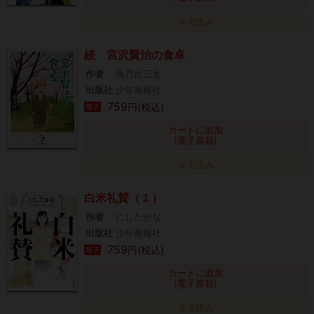
タダ読み
続 宮沢賢治の食卓
作者
魚乃目三太
出版社
少年画報社
759
円(税込)
電子
カートに追加
(電子書籍)
タダ読み
白米礼賛（１）
作者
にしだかな
出版社
少年画報社
759
円(税込)
電子
カートに追加
(電子書籍)
タダ読み