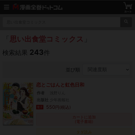
「
思い出食堂コミックス
」
243
検索結果
件
並び順
恋とごはんと虹色日和
作者
浅野りん
出版社
少年画報社
550
円(税込)
電子
カートに追加
(電子書籍)
タダ読み