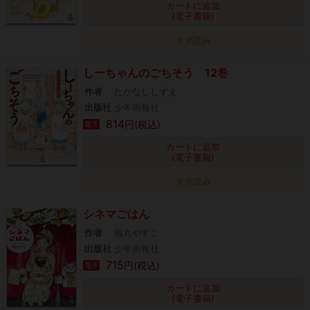
カートに追加
(電子書籍)
タダ読み
しーちゃんのごちそう 12巻
作者
たかなししずえ
出版社
少年画報社
814
円(税込)
電子
カートに追加
(電子書籍)
タダ読み
シネマごはん
作者
福丸やすこ
出版社
少年画報社
715
円(税込)
電子
カートに追加
(電子書籍)