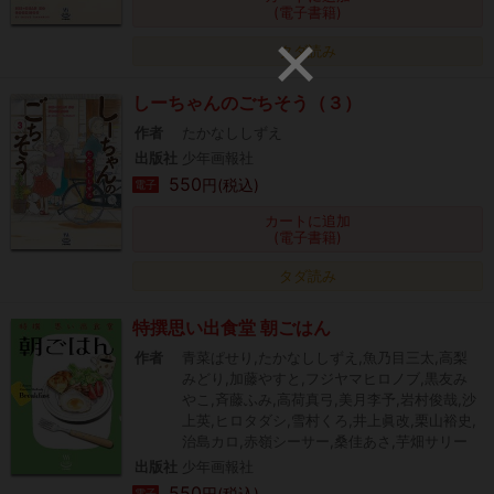
(電子書籍)
タダ読み
しーちゃんのごちそう（３）
作者
たかなししずえ
出版社
少年画報社
550
円(税込)
電子
カートに追加
(電子書籍)
タダ読み
特撰思い出食堂 朝ごはん
作者
青菜ぱせり,たかなししずえ,魚乃目三太,高梨
みどり,加藤やすと,フジヤマヒロノブ,黒友み
やこ,斉藤ふみ,高荷真弓,美月李予,岩村俊哉,沙
上英,ヒロタダシ,雪村くろ,井上眞改,栗山裕史,
治島カロ,赤嶺シーサー,桑佳あさ,芋畑サリー
出版社
少年画報社
550
円(税込)
電子