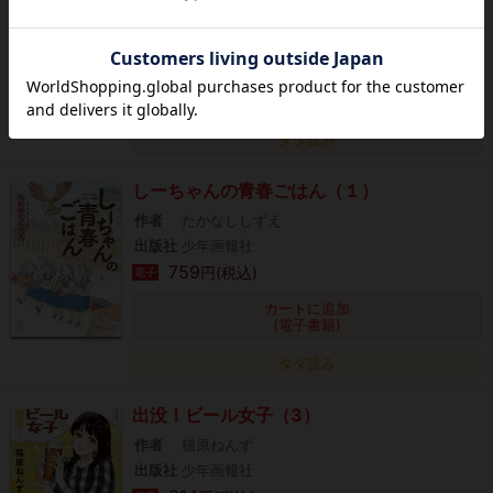
出版社
少年画報社
759
円(税込)
電子
カートに追加
(電子書籍)
タダ読み
しーちゃんの青春ごはん（１）
作者
たかなししずえ
出版社
少年画報社
759
円(税込)
電子
カートに追加
(電子書籍)
タダ読み
出没！ビール女子（3）
作者
猫原ねんず
出版社
少年画報社