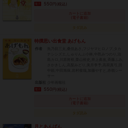
550
円(税込)
電子
カートに追加
(電子書籍)
タダ読み
特撰思い出食堂 あげもん
作者
魚乃目三太,桑佳あさ,フジヤマヒロノブ,タカ
ナシシズエ,しゅりんぷ小林,中邑みつのり,治
島カロ,川原将裕,栗山裕史,井上眞改,斉藤ふみ,
さかきしん,高梨みどり,美月李予,高荷真弓,田
中顕,中田旭保,岩村俊哉,加藤やすと,赤嶺シー
サー
出版社
少年画報社
550
円(税込)
電子
カートに追加
(電子書籍)
タダ読み
月とあんぱん