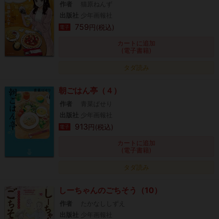
作者
猫原ねんず
出版社
少年画報社
759
円(税込)
電子
カートに追加
(電子書籍)
タダ読み
朝ごはん亭（４）
作者
青菜ぱせり
出版社
少年画報社
913
円(税込)
電子
カートに追加
(電子書籍)
タダ読み
しーちゃんのごちそう（10）
作者
たかなししずえ
出版社
少年画報社