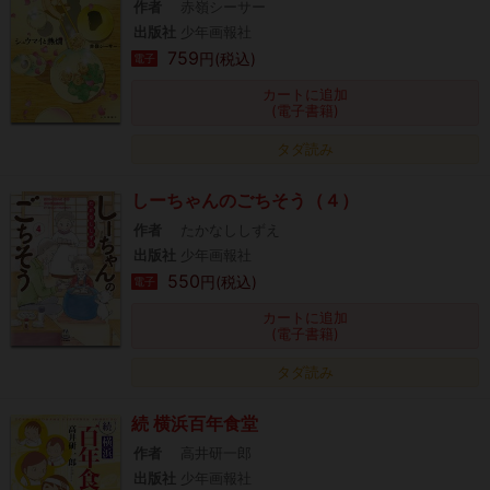
作者
赤嶺シーサー
出版社
少年画報社
759
円(税込)
電子
カートに追加
(電子書籍)
タダ読み
しーちゃんのごちそう（４）
作者
たかなししずえ
出版社
少年画報社
550
円(税込)
電子
カートに追加
(電子書籍)
タダ読み
続 横浜百年食堂
作者
高井研一郎
出版社
少年画報社