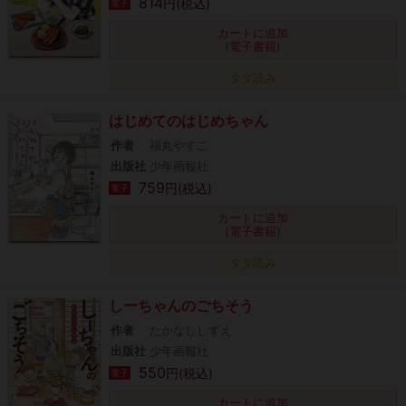
814
円(税込)
電子
カートに追加
(電子書籍)
タダ読み
はじめてのはじめちゃん
作者
福丸やすこ
出版社
少年画報社
759
円(税込)
電子
カートに追加
(電子書籍)
タダ読み
しーちゃんのごちそう
作者
たかなししずえ
出版社
少年画報社
550
円(税込)
電子
カートに追加