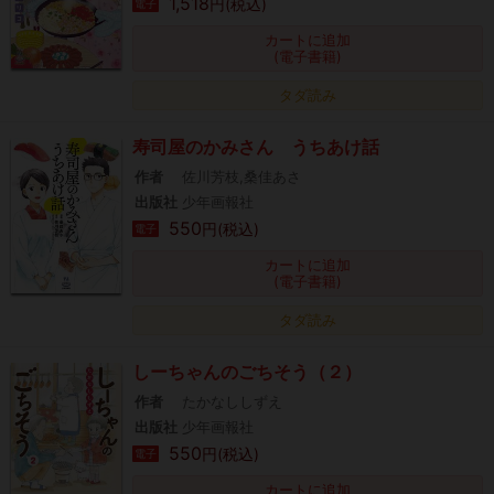
1,518
円(税込)
電子
カートに追加
(電子書籍)
タダ読み
寿司屋のかみさん うちあけ話
作者
佐川芳枝,桑佳あさ
出版社
少年画報社
550
円(税込)
電子
カートに追加
(電子書籍)
タダ読み
しーちゃんのごちそう（２）
作者
たかなししずえ
出版社
少年画報社
550
円(税込)
電子
カートに追加