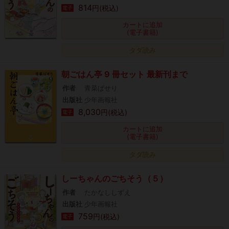
814
円(税込)
電子
カートに追加
(電子書籍)
タダ読み
朝ごはん亭 9 冊セット 最新刊まで
作者
青菜ぱせり
出版社
少年画報社
8,030
円(税込)
電子
カートに追加
(電子書籍)
タダ読み
しーちゃんのごちそう（５）
作者
たかなししずえ
出版社
少年画報社
759
円(税込)
電子