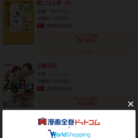
朝ごはん亭（9）
作者
青菜ぱせり
出版社
少年画報社
968
円(税込)
電子
カートに追加
(電子書籍)
タダ読み
乙飯日記
作者
ただりえこ
出版社
少年画報社
550
円(税込)
電子
カートに追加
(電子書籍)
タダ読み
書店員まことの晩餐（1）
作者
さかきしん