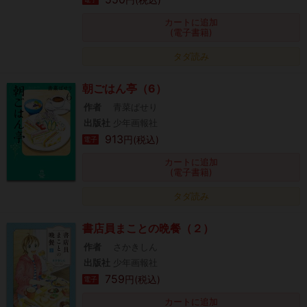
カートに追加
(電子書籍)
タダ読み
朝ごはん亭（6）
作者
青菜ぱせり
出版社
少年画報社
913
円(税込)
電子
カートに追加
(電子書籍)
タダ読み
書店員まことの晩餐（２）
作者
さかきしん
出版社
少年画報社
759
円(税込)
電子
カートに追加