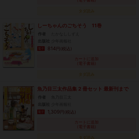
(電子書籍)
タダ読み
しーちゃんのごちそう 11巻
作者
たかなししずえ
出版社
少年画報社
814
円(税込)
電子
カートに追加
(電子書籍)
タダ読み
魚乃目三太作品集 2 冊セット 最新刊まで
作者
魚乃目三太
出版社
少年画報社
1,309
円(税込)
電子
カートに追加
(電子書籍)
タダ読み