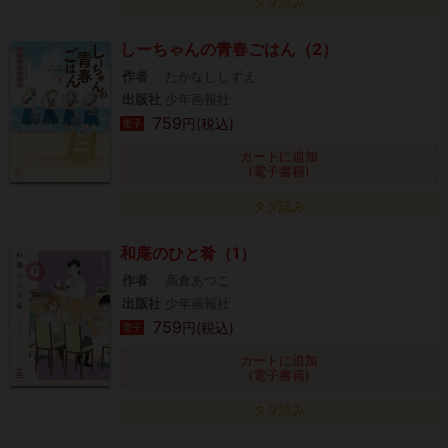
タダ読み
しーちゃんの青春ごはん（2）
作者
たかなししずえ
出版社
少年画報社
759
円(税込)
電子
カートに追加
(電子書籍)
タダ読み
和庵のひと肴（1）
作者
高倉あつこ
出版社
少年画報社
759
円(税込)
電子
カートに追加
(電子書籍)
タダ読み