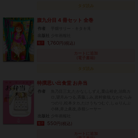
タダ読み
腹九分目 4 冊セット 全巻
作者
芋畑サリー・キタキ滝
出版社
少年画報社
1,760
円(税込)
電子
カートに追加
(電子書籍)
タダ読み
特撰思い出食堂 お弁当
作者
魚乃目三太,たかなししずえ,栗山裕史,治島カ
ロ,望月みつる,斉藤ふみ,岩村俊哉,なかむらみ
つのり,松本タカ,たけうちつむぐ,しゅりんぷ
小林,井上眞改,赤嶺シーサー
出版社
少年画報社
550
円(税込)
電子
カートに追加