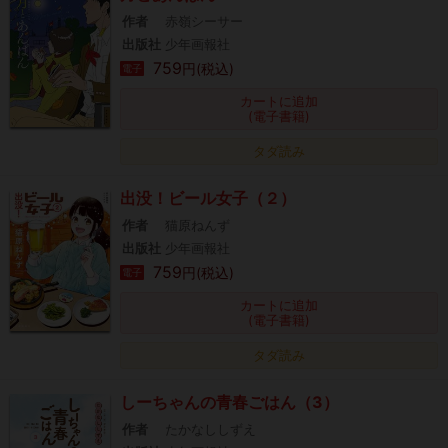
作者
赤嶺シーサー
出版社
少年画報社
759
円(税込)
電子
カートに追加
(電子書籍)
タダ読み
出没！ビール女子（２）
作者
猫原ねんず
出版社
少年画報社
759
円(税込)
電子
カートに追加
(電子書籍)
タダ読み
しーちゃんの青春ごはん（3）
作者
たかなししずえ