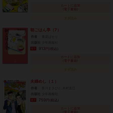
カートに追加
(電子書籍)
タダ読み
朝ごはん亭（7）
作者
青菜ぱせり
出版社
少年画報社
913
円(税込)
電子
カートに追加
(電子書籍)
タダ読み
夫婦めし（１）
作者
香川まさひと,木村直巳
出版社
少年画報社
759
円(税込)
電子
カートに追加
(電子書籍)