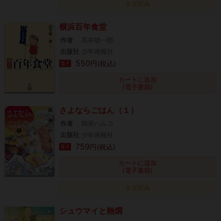
タダ読み
横浜百年食堂
作者
高井研一郎
出版社
少年画報社
550
円(税込)
電子
カートに追加
(電子書籍)
さよならごはん（１）
作者
岡井ハルコ
出版社
少年画報社
759
円(税込)
電子
カートに追加
(電子書籍)
タダ読み
シュウマイと熱燗