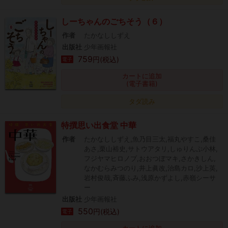
しーちゃんのごちそう（６）
作者
たかなししずえ
出版社
少年画報社
759
円(税込)
電子
カートに追加
(電子書籍)
タダ読み
特撰思い出食堂 中華
作者
たかなししずえ,魚乃目三太,福丸やすこ,桑佳
あさ,栗山裕史,サトウアタリ,しゅりんぷ小林,
フジヤマヒロノブ,おおつぼマキ,さかきしん,
なかむらみつのり,井上眞改,治島カロ,沙上英,
岩村俊哉,斉藤ふみ,浅原かずよし,赤嶺シーサ
ー
出版社
少年画報社
550
円(税込)
電子