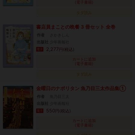
(電子書籍)
タダ読み
書店員まことの晩餐 3 冊セット 全巻
作者
さかきしん
出版社
少年画報社
2,277
円(税込)
電子
カートに追加
(電子書籍)
タダ読み
金曜日のナポリタン 魚乃目三太作品集①
作者
魚乃目三太
出版社
少年画報社
550
円(税込)
電子
カートに追加
(電子書籍)