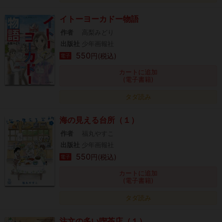
イトーヨーカドー物語
作者
高梨みどり
出版社
少年画報社
550
円(税込)
電子
カートに追加
(電子書籍)
タダ読み
海の見える台所（１）
作者
福丸やすこ
出版社
少年画報社
550
円(税込)
電子
カートに追加
(電子書籍)
タダ読み
注文の多い喫茶店（１）