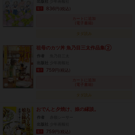
出版社
少年画報社
836
円(税込)
電子
カートに追加
(電子書籍)
タダ読み
祖母のカツ丼 魚乃目三太作品集②
作者
魚乃目三太
出版社
少年画報社
759
円(税込)
電子
カートに追加
(電子書籍)
タダ読み
おでんと夕焼け、娘の縁談。
作者
赤嶺シーサー
出版社
少年画報社
759
円(税込)
電子