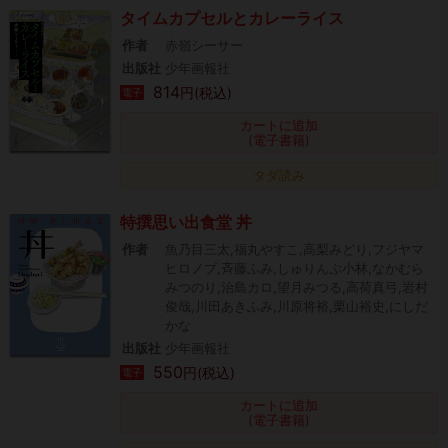
タイムカプセルとカレーライス
作者
赤嶺シーサー
出版社
少年画報社
814
円(税込)
電子
カートに追加
(電子書籍)
タダ読み
特撰思い出食堂 丼
作者
魚乃目三太,福丸やすこ,高梨みどり,フジヤマ
ヒロノブ,斉藤ふみ,しゅりんぷ小林,なかむら
みつのり,治島カロ,望月みつる,高荷真弓,岩村
俊哉,川田あきふみ,川原将裕,栗山裕史,にしだ
かな
出版社
少年画報社
550
円(税込)
電子
カートに追加
(電子書籍)