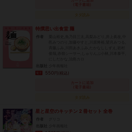
カートに追加
(電子書籍)
タダ読み
特撰思い出食堂 麺
作者
栗山裕史,魚乃目三太,高梨みどり,井上眞改,中
邑みつのり,加藤やすと,川原将裕,望月みつる,
斉藤ふみ,川田あきふみ,たかなししずえ,岩村
俊哉,赤嶺シーサー,しゅりんぷ小林,川本泰平,
にしだかな,治島カロ
出版社
少年画報社
550
円(税込)
電子
カートに追加
(電子書籍)
タダ読み
星と星空のキッチン 2 冊セット 全巻
作者
グリコ
出版社
少年画報社