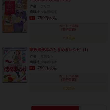
作者
グリコ
出版社
少年画報社
759
円(税込)
電子
カートに追加
(電子書籍)
タダ読み
家政婦美幸のときめきレシピ（1）
作者
華麗るう
出版社
少年画報社
759
円(税込)
電子
カートに追加
(電子書籍)
タダ読み