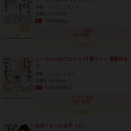
作者
たかなししずえ
出版社
少年画報社
759
円(税込)
電子
カートに追加
(電子書籍)
タダ読み
しーちゃんのごちそう 12 冊セット 最新刊ま
で
作者
たかなししずえ
出版社
少年画報社
8,437
円(税込)
電子
カートに追加
(電子書籍)
タダ読み
出没！ビール女子（１）