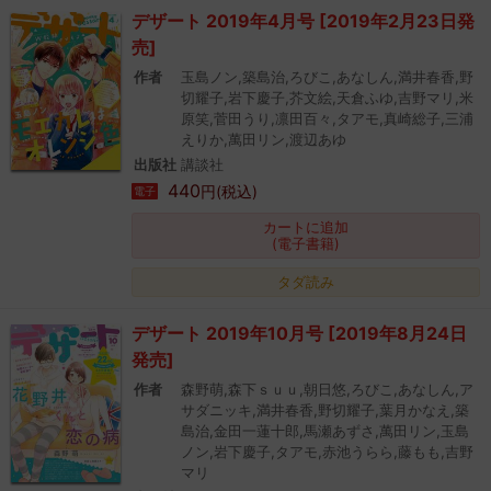
デザート 2019年4月号 [2019年2月23日発
売]
作者
玉島ノン,築島治,ろびこ,あなしん,満井春香,野
切耀子,岩下慶子,芥文絵,天倉ふゆ,吉野マリ,米
原笑,菅田うり,凛田百々,タアモ,真崎総子,三浦
えりか,萬田リン,渡辺あゆ
出版社
講談社
440
円(税込)
電子
カートに追加
(電子書籍)
タダ読み
デザート 2019年10月号 [2019年8月24日
発売]
作者
森野萌,森下ｓｕｕ,朝日悠,ろびこ,あなしん,ア
サダニッキ,満井春香,野切耀子,葉月かなえ,築
島治,金田一蓮十郎,馬瀬あずさ,萬田リン,玉島
ノン,岩下慶子,タアモ,赤池うらら,藤もも,吉野
マリ