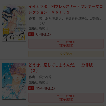
イイカラダ 別フレ×デザートワンテーマコ
レクション ｖｏｌ．１
作者
岩井あき,玉島ノン,満井春香,西香はち,安曇ゆ
うひ
出版社
講談社
0
円(税込)
電子
カートに追加
(電子書籍)
タダ読み
どうせ、恋してしまうんだ。 分冊版
（２）
作者
満井春香
出版社
講談社
154
円(税込)
電子
カートに追加
(電子書籍)