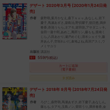
デザート 2020年3月号 [2020年1月24日発
売]
作者
森野萌,葉月かなえ,森下ｓｕｕ,あなしん,岩下
慶子,馬瀬あずさ,築島治,野切耀子,朝日悠,満井
春香,赤池うらら,タアモ,栄羽弥,アサダニッキ,
金田一蓮十郎,あめこ,萬田リン,藤もも,亜南く
じら,八田あかり,瀬戸めぐむ,清水シェイラ,藤
井あん子,空垣れいだ,倉地よね,高渕アスミ,ウ
メミヤユリ
出版社
講談社
559
円(税込)
電子
カートに追加
(電子書籍)
タダ読み
デザート 2018年 9月号 [2018年7月24日発
売]
作者
ろびこ,森野萌,馬瀬あずさ,岩下慶子,あなしん,
藤もも,タアモ,玉島ノン,菅田うり,満井春香,金