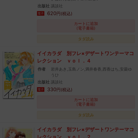
出版社
講談社
620
円(税込)
電子
カートに追加
(電子書籍)
タダ読み
イイカラダ 別フレ×デザートワンテーマコ
レクション ｖｏｌ．４
作者
岩井あき,玉島ノン,満井春香,西香はち,安曇ゆ
うひ
出版社
講談社
330
円(税込)
電子
カートに追加
(電子書籍)
タダ読み
イイカラダ 別フレ×デザートワンテーマコ
レクション ｖｏｌ．２