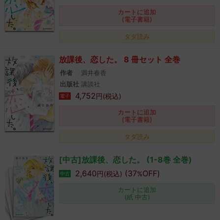
カートに追加
(電子書籍)
タダ読み
放課後、恋した。 8 冊セット 全巻
作者
満井春香
出版社
講談社
4,752
円(税込)
電子
カートに追加
(電子書籍)
タダ読み
[中古]放課後、恋した。 (1-8巻 全巻)
2,640
(37
OFF)
円(税込)
%
中古
カートに追加
(紙 中古)