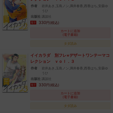
作者
岩井あき,玉島ノン,満井春香,西香はち,安曇ゆ
うひ
出版社
講談社
330
円(税込)
電子
カートに追加
(電子書籍)
タダ読み
イイカラダ 別フレ×デザートワンテーマコ
レクション ｖｏｌ．３
作者
岩井あき,玉島ノン,満井春香,西香はち,安曇ゆ
うひ
出版社
講談社
330
円(税込)
電子
カートに追加
(電子書籍)
タダ読み