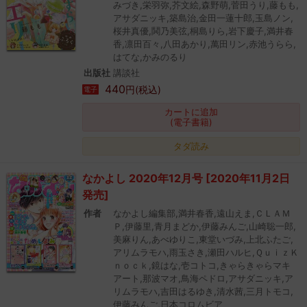
みづき,栄羽弥,芥文絵,森野萌,菅田うり,藤もも,
アサダニッキ,築島治,金田一蓮十郎,玉島ノン,
桜井真優,鬨乃美弦,桐島りら,岩下慶子,満井春
香,凛田百々,八田あかり,萬田リン,赤池うらら,
はてな,かみのるり
出版社
講談社
440
円(税込)
電子
カートに追加
(電子書籍)
タダ読み
なかよし 2020年12月号 [2020年11月2日
発売]
作者
なかよし編集部,満井春香,遠山えま,ＣＬＡＭ
Ｐ,伊藤里,青月まどか,伊藤みんご,山崎聡一郎,
美麻りん,あべゆりこ,東堂いづみ,上北ふたご,
アリムラモハ,雨玉さき,瀬田ハルヒ,ＱｕｉｚＫ
ｎｏｃｋ,鏡はな,壱コトコ,きゃらきゃらマキ
アート,那波マオ,鳥海ペドロ,アサダニッキ,ア
リムラモハ,吉田はるゆき,清水茜,三月トモコ,
伊藤みんご,日本コロムビア