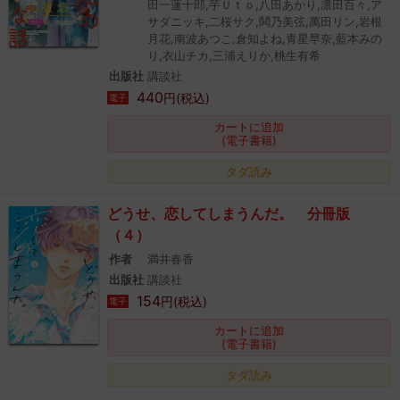
田一蓮十郎,芋Ｕｔｏ,八田あかり,凛田百々,ア
サダニッキ,二桜サク,鬨乃美弦,萬田リン,岩根
月花,南波あつこ,倉知よね,青星早奈,藍本みの
り,衣山チカ,三浦えりか,桃生有希
出版社
講談社
440
円(税込)
電子
カートに追加
(電子書籍)
タダ読み
どうせ、恋してしまうんだ。 分冊版
（４）
作者
満井春香
出版社
講談社
154
円(税込)
電子
カートに追加
(電子書籍)
タダ読み