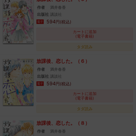
作者
満井春香
出版社
講談社
594
円(税込)
電子
カートに追加
(電子書籍)
タダ読み
放課後、恋した。（６）
作者
満井春香
出版社
講談社
594
円(税込)
電子
カートに追加
(電子書籍)
タダ読み
放課後、恋した。（８）
作者
満井春香