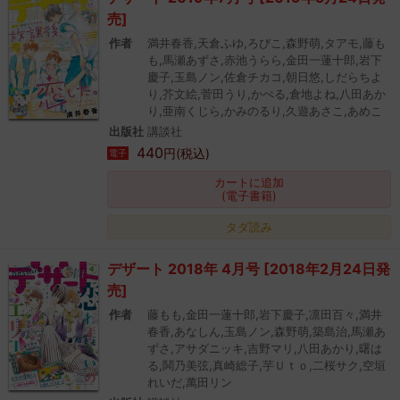
売]
作者
満井春香,天倉ふゆ,ろびこ,森野萌,タアモ,藤も
も,馬瀬あずさ,赤池うらら,金田一蓮十郎,岩下
慶子,玉島ノン,佐倉チカコ,朝日悠,しだらちよ
り,芥文絵,菅田うり,かぺる,倉地よね,八田あか
り,亜南くじら,かみのるり,久遊あさこ,あめこ
出版社
講談社
440
円(税込)
電子
カートに追加
(電子書籍)
タダ読み
デザート 2018年 4月号 [2018年2月24日発
売]
作者
藤もも,金田一蓮十郎,岩下慶子,凛田百々,満井
春香,あなしん,玉島ノン,森野萌,築島治,馬瀬あ
ずさ,アサダニッキ,吉野マリ,八田あかり,曙は
る,鬨乃美弦,真崎総子,芋Ｕｔｏ,二桜サク,空垣
れいだ,萬田リン