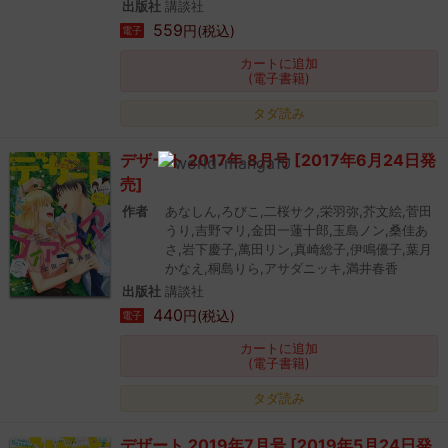
出版社
講談社
559
円(税込)
電子
カートに追加
(電子書籍)
タダ読み
デザート 2017年 8月号 [2017年6月24日発
売]
作者
あなしん,ろびこ,二桜サク,栄羽弥,芥文絵,菅田
うり,吉野マリ,金田一蓮十郎,玉島ノン,桑佳あ
さ,岩下慶子,萬田リン,真崎総子,伊鳴優子,葉月
かなえ,桐島りら,アサダニッキ,満井春香
出版社
講談社
440
円(税込)
電子
カートに追加
(電子書籍)
タダ読み
デザート 2019年7月号 [2019年5月24日発