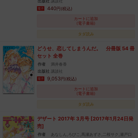
出版社
講談社
440
円(税込)
電子
カートに追加
(電子書籍)
タダ読み
どうせ、恋してしまうんだ。 分冊版 54 冊
セット 全巻
作者
満井春香
出版社
講談社
9,053
円(税込)
電子
カートに追加
(電子書籍)
タダ読み
デザート 2017年 3月号 [2017年1月24日発
売]
作者
あなしん,ろびこ,馬瀬あずさ,二桜サク,瀬戸口