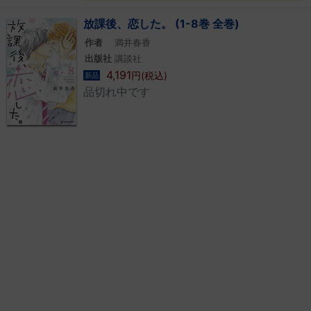
放課後、恋した。 (1-8巻 全巻)
作者
満井春香
出版社
講談社
4,191
円(税込)
新品
品切れ中です