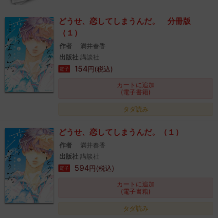
どうせ、恋してしまうんだ。 分冊版
（１）
作者
満井春香
出版社
講談社
154
円(税込)
電子
カートに追加
(電子書籍)
タダ読み
どうせ、恋してしまうんだ。（１）
作者
満井春香
出版社
講談社
594
円(税込)
電子
カートに追加
(電子書籍)
タダ読み