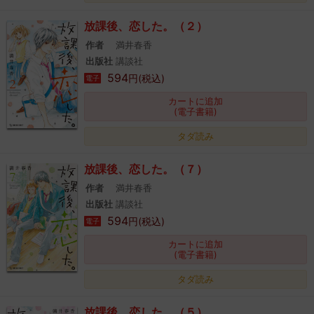
放課後、恋した。（２）
作者
満井春香
出版社
講談社
594
円(税込)
電子
カートに追加
(電子書籍)
タダ読み
放課後、恋した。（７）
作者
満井春香
出版社
講談社
594
円(税込)
電子
カートに追加
(電子書籍)
タダ読み
放課後、恋した。（５）