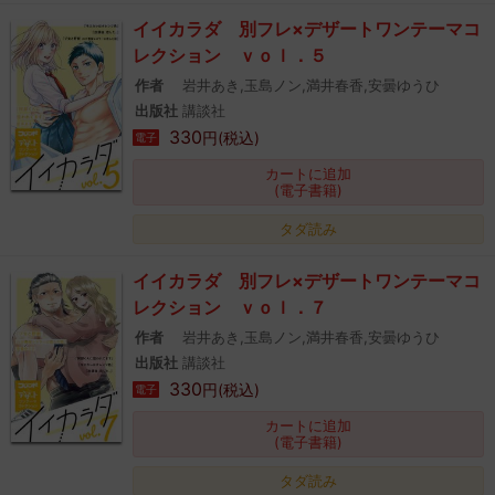
イイカラダ 別フレ×デザートワンテーマコ
レクション ｖｏｌ．５
作者
岩井あき,玉島ノン,満井春香,安曇ゆうひ
出版社
講談社
330
円(税込)
電子
カートに追加
(電子書籍)
タダ読み
イイカラダ 別フレ×デザートワンテーマコ
レクション ｖｏｌ．７
作者
岩井あき,玉島ノン,満井春香,安曇ゆうひ
出版社
講談社
330
円(税込)
電子
カートに追加
(電子書籍)
タダ読み