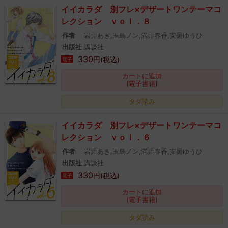
イイカラダ 別フレ×デザートワンテーマコ
レクション ｖｏｌ．８
作者
岩井あき,玉島ノン,満井春香,安曇ゆうひ
出版社
講談社
330
円(税込)
電子
カートに追加
(電子書籍)
タダ読み
イイカラダ 別フレ×デザートワンテーマコ
レクション ｖｏｌ．６
作者
岩井あき,玉島ノン,満井春香,安曇ゆうひ
出版社
講談社
330
円(税込)
電子
カートに追加
(電子書籍)
タダ読み