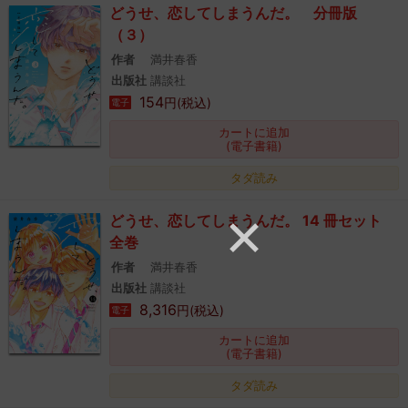
どうせ、恋してしまうんだ。 分冊版
（３）
作者
満井春香
出版社
講談社
154
円(税込)
電子
カートに追加
(電子書籍)
タダ読み
どうせ、恋してしまうんだ。 14 冊セット
全巻
作者
満井春香
出版社
講談社
8,316
円(税込)
電子
カートに追加
(電子書籍)
タダ読み