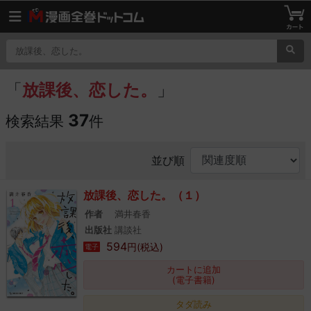
「
放課後、恋した。
」
37
検索結果
件
並び順
放課後、恋した。（１）
作者
満井春香
出版社
講談社
594
円(税込)
電子
カートに追加
(電子書籍)
タダ読み