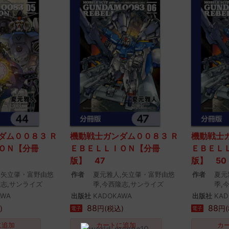
ダム００８３ Ｒ
機動戦士ガンダム００８３ Ｒ
機動戦士
ＯＮ【分冊
ＥＢＥＬＬＩＯＮ【分冊
ＥＢＥＬ
版】 47
版】 50
,矢立肇・富野由悠
作者
夏元雅人,矢立肇・富野由悠
作者
夏元
隆志,サンライズ
季,今西隆志,サンライズ
季,
AWA
出版社
KADOKAWA
出版社
KAD
88
88
)
円(税込)
円(
電子
電子
に追加
カートに追加
カ