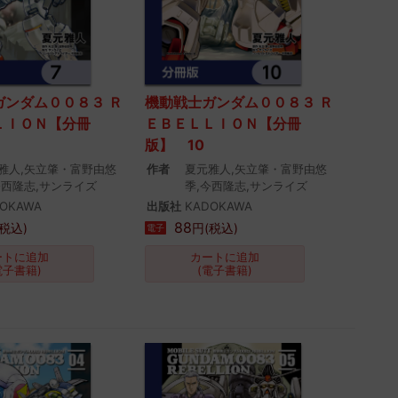
ガンダム００８３ Ｒ
機動戦士ガンダム００８３ Ｒ
ＬＩＯＮ【分冊
ＥＢＥＬＬＩＯＮ【分冊
版】 10
雅人,矢立肇・富野由悠
作者
夏元雅人,矢立肇・富野由悠
今西隆志,サンライズ
季,今西隆志,サンライズ
OKAWA
出版社
KADOKAWA
88
税込)
円(税込)
電子
ートに追加
カートに追加
電子書籍)
(電子書籍)