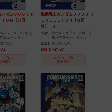
ガンダム００８３ Ｒ
機動戦士ガンダム００８３ Ｒ
ＬＩＯＮ【分冊
ＥＢＥＬＬＩＯＮ【分冊
版】 3
雅人,矢立肇・富野由悠
作者
夏元雅人,矢立肇・富野由悠
今西隆志,サンライズ
季,今西隆志,サンライズ
OKAWA
出版社
KADOKAWA
0
税込)
円(税込)
電子
ートに追加
カートに追加
電子書籍)
(電子書籍)