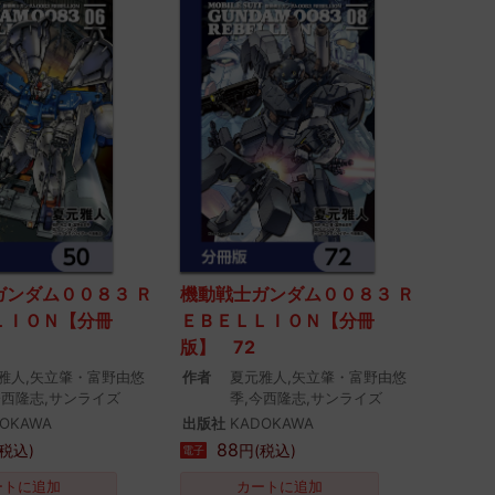
ガンダム００８３ Ｒ
機動戦士ガンダム００８３ Ｒ
ＬＩＯＮ【分冊
ＥＢＥＬＬＩＯＮ【分冊
版】 72
雅人,矢立肇・富野由悠
作者
夏元雅人,矢立肇・富野由悠
今西隆志,サンライズ
季,今西隆志,サンライズ
OKAWA
出版社
KADOKAWA
88
税込)
円(税込)
電子
ートに追加
カートに追加