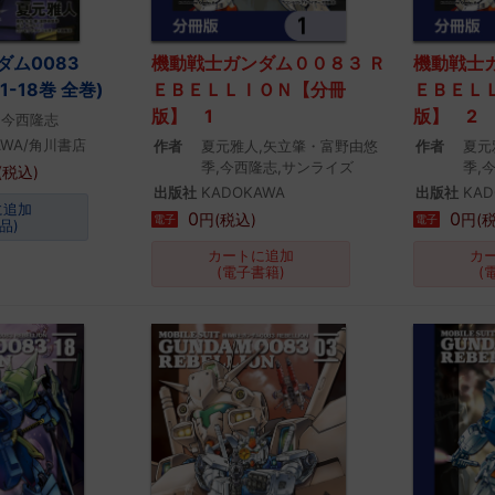
ダム0083
機動戦士ガンダム００８３ Ｒ
機動戦士
(1-18巻 全巻)
ＥＢＥＬＬＩＯＮ【分冊
ＥＢＥＬ
版】 1
版】 2
,今西隆志
AWA/角川書店
作者
夏元雅人,矢立肇・富野由悠
作者
夏元
季,今西隆志,サンライズ
季,
(税込)
出版社
KADOKAWA
出版社
KAD
に追加
0
0
円(税込)
円(
電子
電子
品)
カートに追加
カ
(電子書籍)
(