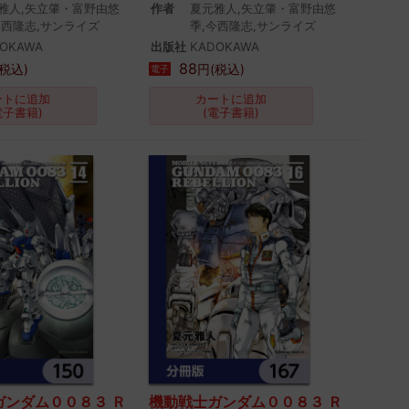
雅人,矢立肇・富野由悠
作者
夏元雅人,矢立肇・富野由悠
今西隆志,サンライズ
季,今西隆志,サンライズ
OKAWA
出版社
KADOKAWA
88
税込)
円(税込)
電子
ートに追加
カートに追加
電子書籍)
(電子書籍)
ガンダム００８３ Ｒ
機動戦士ガンダム００８３ Ｒ