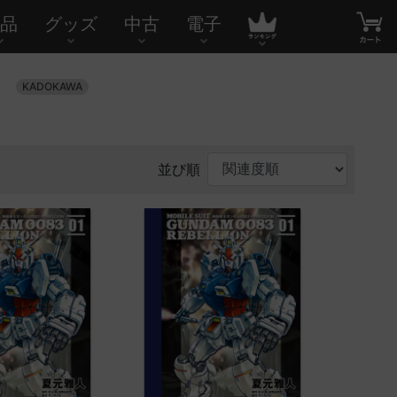
品
グッズ
中古
電子
」
KADOKAWA
並び順