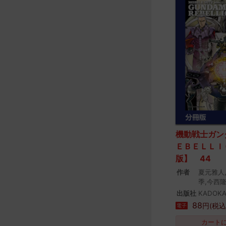
機動戦士ガン
ＥＢＥＬＬＩ
版】 44
作者
夏元雅人
季,今西
出版社
KADOK
88
円(税込
電子
カート