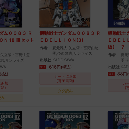
ダム００８３ Ｒ
機動戦士ガンダム００８３ Ｒ
機動戦士
Ｎ 18 冊セット
ＥＢＥＬＬＩＯＮ(3)
ＥＢＥＬ
版】 7
作者
夏元雅人,矢立肇・富野由悠
季,今西隆志,サンライズ
,矢立肇・富野由悠
作者
夏元
出版社
KADOKAWA
隆志,サンライズ
季,
616
AWA
円(税込)
出版社
KAD
電子
88
税込)
円(
電子
カートに追加
(電子書籍)
に追加
カ
書籍)
(
タダ読み
読み