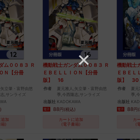
ダム００８３ Ｒ
機動戦士ガンダム００８３ Ｒ
機動戦士
ＯＮ【分冊
ＥＢＥＬＬＩＯＮ【分冊
ＥＢＥＬ
版】 16
版】 30
,矢立肇・富野由悠
作者
夏元雅人,矢立肇・富野由悠
作者
夏元
隆志,サンライズ
季,今西隆志,サンライズ
季,
AWA
出版社
KADOKAWA
出版社
KAD
88
88
)
円(税込)
円(
電子
電子
に追加
カートに追加
カ
書籍)
(電子書籍)
(