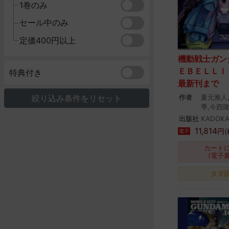
1巻のみ
セール中のみ
定価400円以上
機動戦士ガン
ＥＢＥＬＬＩＯ
特典付き
最新刊まで
絞り込み条件をリセット
作者
夏元雅人
季,今西
出版社
KADOK
11,814
円(
電子
カート
(電子
タダ