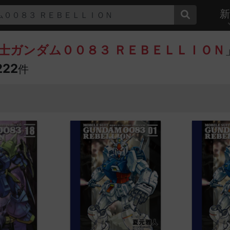
新
ム００８３ ＲＥＢＥＬＬＩＯＮ
士ガンダム００８３ ＲＥＢＥＬＬＩＯＮ
222
件