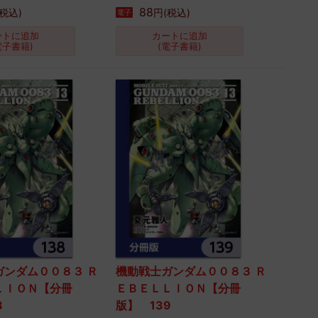
88
税込)
円(税込)
電子
ートに追加
カートに追加
電子書籍)
(電子書籍)
ガンダム００８３ Ｒ
機動戦士ガンダム００８３ Ｒ
ＬＩＯＮ【分冊
ＥＢＥＬＬＩＯＮ【分冊
8
版】 139