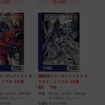
電子書籍)
(電子書籍)
ガンダム００８３ Ｒ
機動戦士ガンダム００８３ Ｒ
ＬＩＯＮ【分冊
ＥＢＥＬＬＩＯＮ【分冊
版】 120
雅人,矢立肇・富野由悠
作者
夏元雅人,矢立肇・富野由悠
今西隆志,サンライズ
季,今西隆志,サンライズ
OKAWA
出版社
KADOKAWA