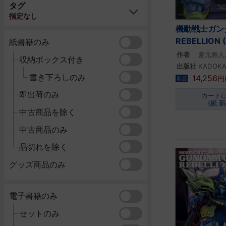
タグ
指定なし
機動戦士ガン
REBELLION 
紙書籍のみ
作者
夏元雅人
収納ボックス付き
出版社
KADOK
書き下ろしのみ
14,256
円
新品
即出荷のみ
カート
(紙 新
中古商品を除く
中古商品のみ
品切れを除く
グッズ商品のみ
電子書籍のみ
セットのみ