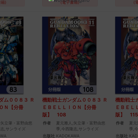
書籍)
(電子書籍)
(
ダム００８３ Ｒ
機動戦士ガンダム００８３ Ｒ
機動戦士
ＯＮ【分冊
ＥＢＥＬＬＩＯＮ【分冊
ＥＢＥＬ
版】 108
版】 115
,矢立肇・富野由悠
作者
夏元雅人,矢立肇・富野由悠
作者
夏元
隆志,サンライズ
季,今西隆志,サンライズ
季,
AWA
出版社
KADOKAWA
出版社
KAD