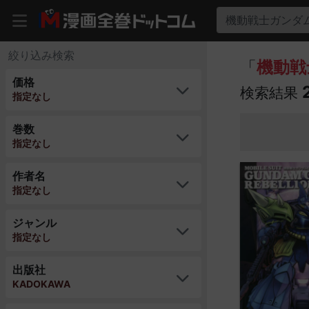
機動戦士ガンダ
絞り込み検索
「
機動戦
価格
検索結果
指定なし
巻数
指定なし
作者名
指定なし
ジャンル
指定なし
出版社
KADOKAWA