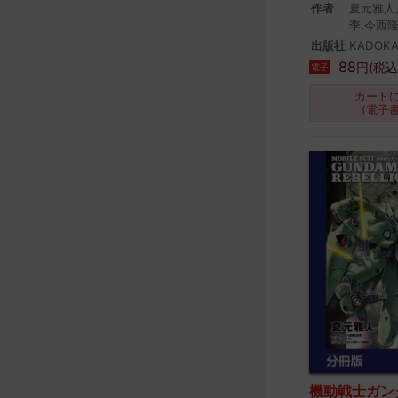
作者
夏元雅人
季,今西
出版社
KADOK
88
円(税込
電子
カート
(電子
機動戦士ガン