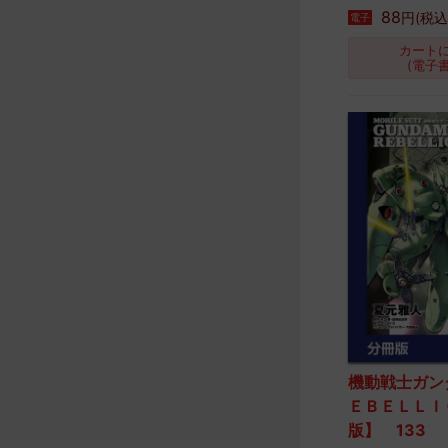
88
円(税込
電子
カート
(電子
機動戦士ガン
ＥＢＥＬＬＩ
版】 133