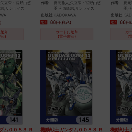
,矢立肇・富野由悠
作者
夏元雅人,矢立肇・富野由悠
作者
夏元
隆志,サンライズ
季,今西隆志,サンライズ
季,
AWA
出版社
KADOKAWA
出版社
KAD
88
88
)
円(税込)
円(
電子
電子
に追加
カートに追加
カ
書籍)
(電子書籍)
(
ダム００８３ Ｒ
機動戦士ガンダム００８３ Ｒ
機動戦士