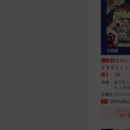
機動戦士ガン
ＥＢＥＬＬＩ
版】 12
作者
夏元雅人
季,今西
出版社
KADOK
88
円(税込
電子
カート
(電子