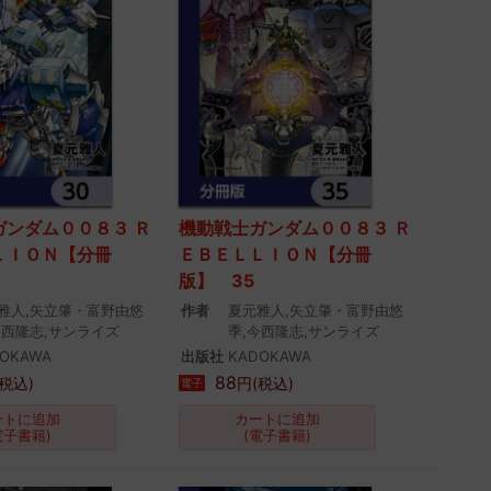
ガンダム００８３ Ｒ
機動戦士ガンダム００８３ Ｒ
ＬＩＯＮ【分冊
ＥＢＥＬＬＩＯＮ【分冊
版】 35
雅人,矢立肇・富野由悠
作者
夏元雅人,矢立肇・富野由悠
今西隆志,サンライズ
季,今西隆志,サンライズ
OKAWA
出版社
KADOKAWA
88
税込)
円(税込)
電子
ートに追加
カートに追加
電子書籍)
(電子書籍)