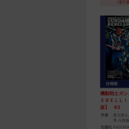
(電子
機動戦士ガン
ＥＢＥＬＬＩ
版】 83
作者
夏元雅人
季,今西
出版社
KADOK