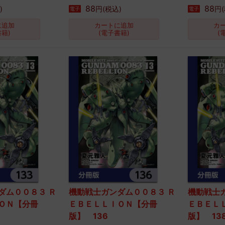
88
88
)
円(税込)
円(
電子
電子
に追加
カートに追加
カ
書籍)
(電子書籍)
(
ダム００８３ Ｒ
機動戦士ガンダム００８３ Ｒ
機動戦士
ＯＮ【分冊
ＥＢＥＬＬＩＯＮ【分冊
ＥＢＥＬ
版】 136
版】 13