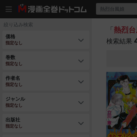
熱烈台風娘
絞り込み検索
「
熱烈台
価格
検索結果
指定なし
巻数
指定なし
作者名
指定なし
ジャンル
指定なし
出版社
指定なし