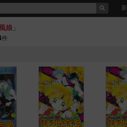
新
風娘
」
4
件