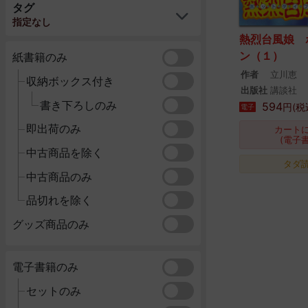
タグ
指定なし
熱烈台風娘 
ン（１）
紙書籍のみ
作者
立川恵
収納ボックス付き
出版社
講談社
書き下ろしのみ
594
円(税
電子
即出荷のみ
カート
(電子
中古商品を除く
タダ
中古商品のみ
品切れを除く
グッズ商品のみ
電子書籍のみ
セットのみ