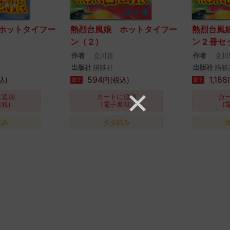
ホットタイフー
熱烈台風娘 ホットタイフー
熱烈台風
ン（２）
ン 2 冊セ
作者
立川恵
作者
立川
出版社
講談社
出版社
講談
594
1,188
込)
円(税込)
電子
電子
に追加
カートに追加
カ
書籍)
(電子書籍)
(
読み
タダ読み