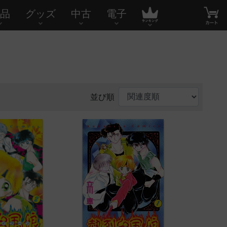
品
グッズ
中古
電子
並び順