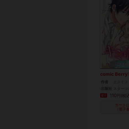
comic Ber
作者
エスミス
出版社
スターツ
110
円(税込
電子
カート
(電子