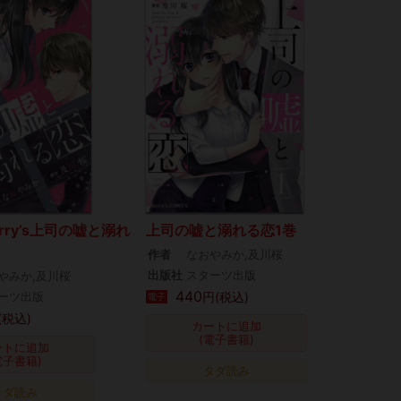
Berry’s上司の嘘と溺れ
上司の嘘と溺れる恋1巻
作者
なおやみか,及川桜
出版社
スターツ出版
やみか,及川桜
440
ーツ出版
円(税込)
電子
(税込)
カートに追加
(電子書籍)
ートに追加
電子書籍)
タダ読み
タダ読み