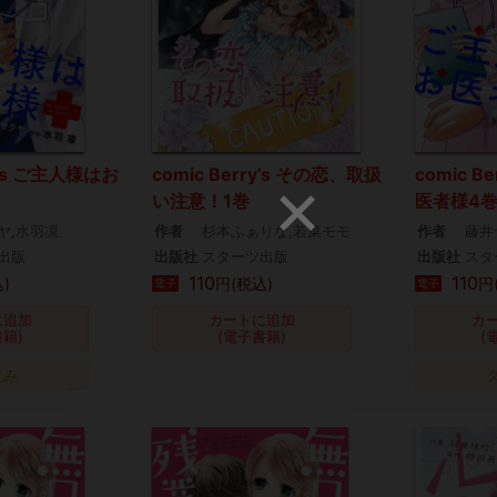
ry’s ご主人様はお
comic Berry’s その恋、取扱
comic B
い注意！1巻
医者様4
ヤ,水羽凛
作者
杉本ふぁりな,若菜モモ
作者
藤井
出版
出版社
スターツ出版
出版社
スタ
110
110
)
円(税込)
円
電子
電子
に追加
カートに追加
カ
書籍)
(電子書籍)
(
読み