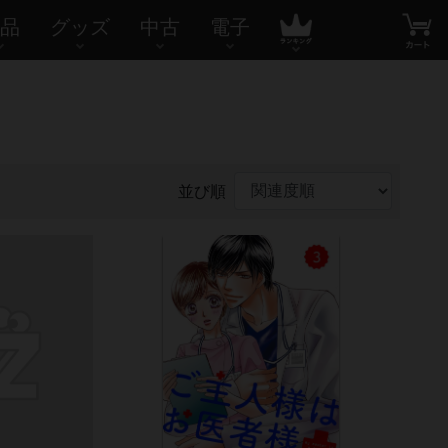
品
グッズ
中古
電子
並び順