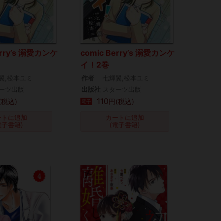
erry’s 溺愛カンケ
comic Berry’s 溺愛カンケ
イ！2巻
翼,松本ユミ
作者
七輝翼,松本ユミ
ーツ出版
出版社
スターツ出版
110
(税込)
円(税込)
電子
ートに追加
カートに追加
電子書籍)
(電子書籍)