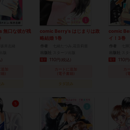
ry’s 無口な彼が残
comic Berry’s はじまりは政
comic B
巻
略結婚 1巻
イ！3巻
,坂井志緒
作者
七緒たつみ,花音莉亜
作者
七輝
出版
出版社
スターツ出版
出版社
スタ
110
110
)
円(税込)
円
電子
電子
に追加
カートに追加
カ
書籍)
(電子書籍)
(
読み
タダ読み