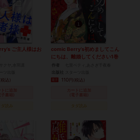
erry’s ご主人様はお
comic Berry’s初めましてこん
巻
にちは、離婚してください1巻
サクヤ,水羽凛
作者
七里ベティ,あさぎ千夜春
ーツ出版
出版社
スターツ出版
110
(税込)
円(税込)
電子
ートに追加
カートに追加
電子書籍)
(電子書籍)
タダ読み
タダ読み