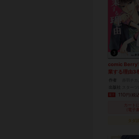
comic Ber
業する理由3
作者
赤羽チカ
出版社
スターツ
110
円(税込
電子
カート
(電子
タダ