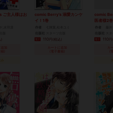
ry’s ご主人様はお
comic Berry’s 溺愛カンケ
comic B
イ！1巻
医者様2巻
ヤ,水羽凛
作者
七輝翼,松本ユミ
作者
藤井
出版
出版社
スターツ出版
出版社
スタ
110
110
)
円(税込)
円
電子
電子
に追加
カートに追加
カ
書籍)
(電子書籍)
(
読み