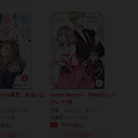
Berry’s暴君、あるいは
comic Berry’s－50kgのシン
デレラ1巻
よう,高田ちさき
作者
紅月りと。,望月いく
ーツ出版
出版社
スターツ出版
110
(税込)
円(税込)
電子
ートに追加
カートに追加