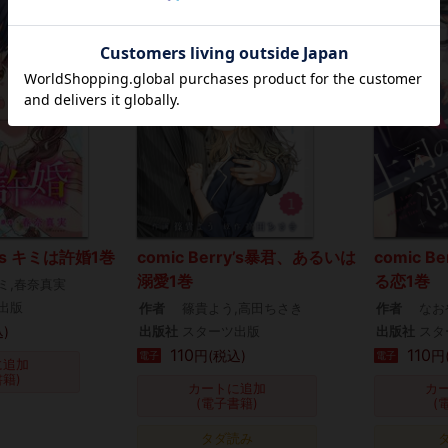
ry’s キミは許婚1巻
comic Berry’s暴君、あるいは
comic 
溺愛1巻
る恋1巻
ミ,春奈真実
出版
作者
篠貴よう,高田ちさき
作者
なお
)
出版社
スターツ出版
出版社
スタ
110
110
円(税込)
円
電子
電子
に追加
書籍)
カートに追加
カ
(電子書籍)
(
タダ読み