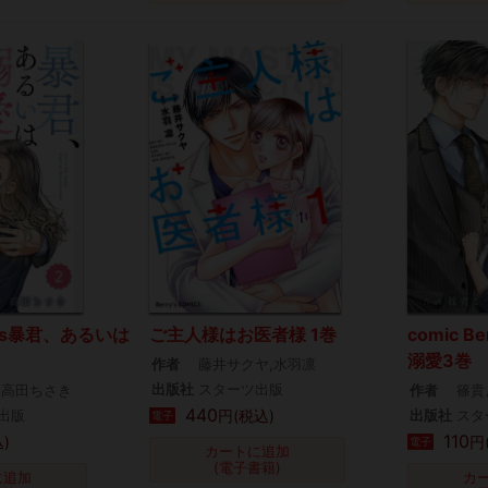
ry’s暴君、あるいは
ご主人様はお医者様 1巻
comic 
溺愛3巻
作者
藤井サクヤ,水羽凛
出版社
スターツ出版
,高田ちさき
作者
篠貴
440
出版
円(税込)
出版社
スタ
電子
110
)
円
電子
カートに追加
(電子書籍)
に追加
カ