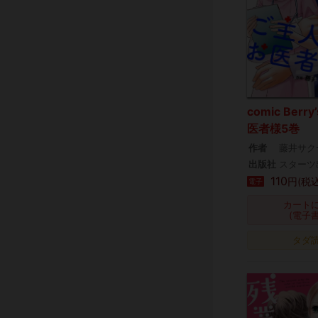
comic Ber
医者様5巻
作者
藤井サク
出版社
スターツ
110
円(税込
電子
カート
(電子
タダ