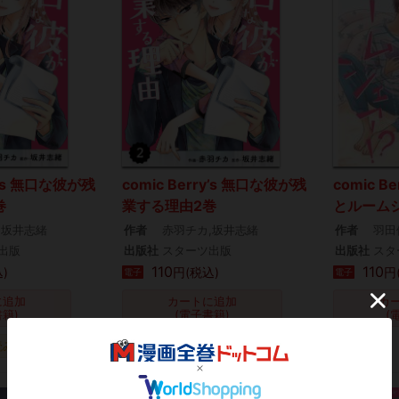
ry’s 無口な彼が残
comic Berry’s 無口な彼が残
comic B
巻
業する理由2巻
とルーム
,坂井志緒
作者
赤羽チカ,坂井志緒
作者
羽田
出版
出版社
スターツ出版
出版社
スタ
110
110
)
円(税込)
円
電子
電子
に追加
カートに追加
カ
書籍)
(電子書籍)
(
読み
タダ読み