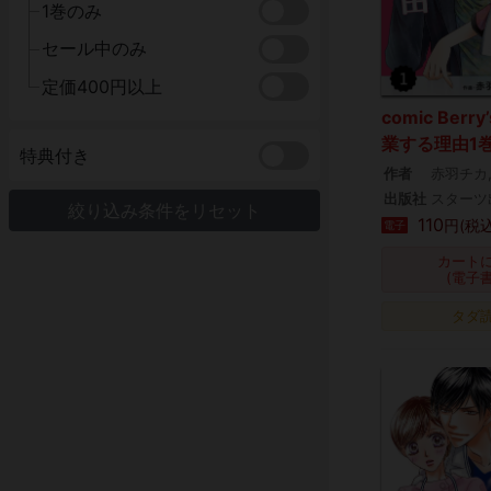
1巻のみ
セール中のみ
定価400円以上
comic Ber
業する理由1
特典付き
作者
赤羽チカ
出版社
スターツ
絞り込み条件をリセット
110
円(税込
電子
カート
(電子
タダ