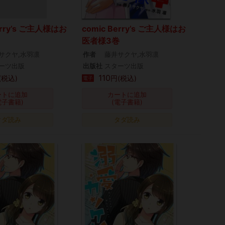
erry’s ご主人様はお
comic Berry’s ご主人様はお
医者様3巻
サクヤ,水羽凛
作者
藤井サクヤ,水羽凛
ーツ出版
出版社
スターツ出版
110
(税込)
円(税込)
電子
ートに追加
カートに追加
電子書籍)
(電子書籍)
タダ読み
タダ読み