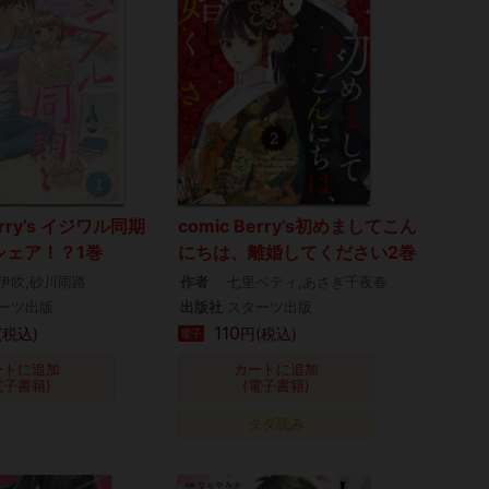
erry’s イジワル同期
comic Berry’s初めましてこん
シェア！？1巻
にちは、離婚してください2巻
伊吹,砂川雨路
作者
七里ベティ,あさぎ千夜春
ーツ出版
出版社
スターツ出版
110
(税込)
円(税込)
電子
ートに追加
カートに追加
電子書籍)
(電子書籍)
タダ読み