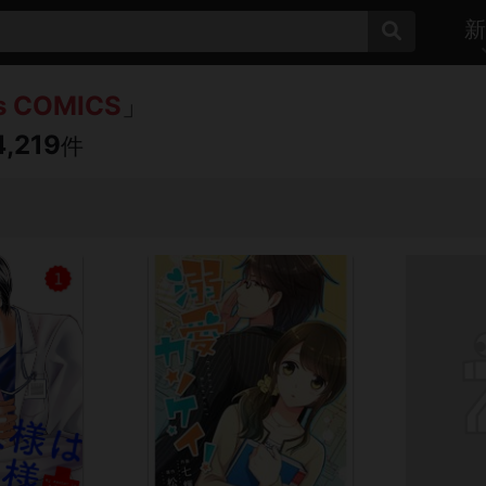
新
's COMICS
」
4,219
件