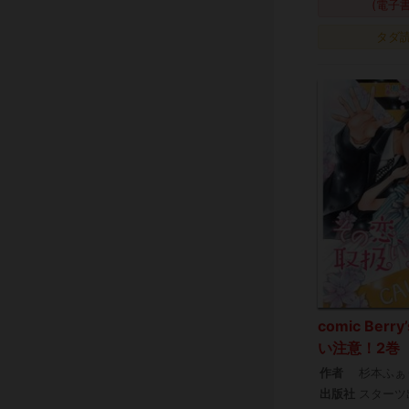
(電子
タダ
comic Ber
い注意！2巻
作者
杉本ふぁ
出版社
スターツ