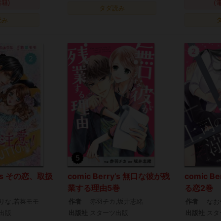
書籍)
(
タダ読み
読み
ry’s その恋、取扱
comic Berry’s 無口な彼が残
comic 
業する理由5巻
る恋2巻
りな,若菜モモ
作者
赤羽チカ,坂井志緒
作者
なお
出版
出版社
スターツ出版
出版社
スタ