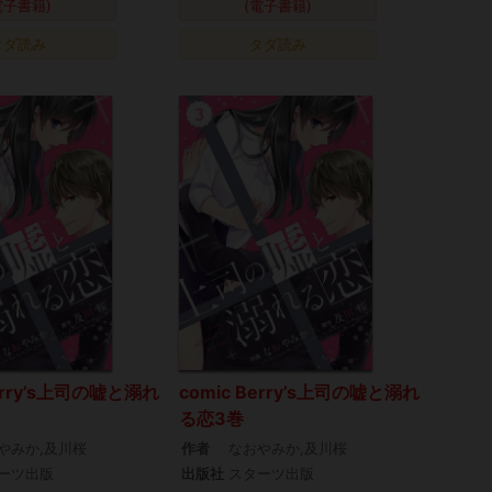
電子書籍)
(電子書籍)
タダ読み
タダ読み
Berry’s上司の嘘と溺れ
comic Berry’s上司の嘘と溺れ
る恋3巻
やみか,及川桜
作者
なおやみか,及川桜
ーツ出版
出版社
スターツ出版