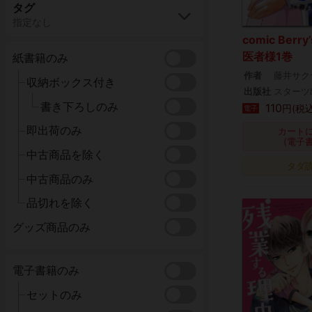
タグ
指定なし
comic Ber
医者様1巻
紙書籍のみ
作者
藤井サク
収納ボックス付き
出版社
スターツ
書き下ろしのみ
110
円(税込
電子
即出荷のみ
カート
(電子
中古商品を除く
タダ
中古商品のみ
品切れを除く
グッズ商品のみ
電子書籍のみ
セットのみ