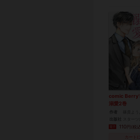
comic Ber
溺愛2巻
作者
篠貴よう
出版社
スターツ
110
円(税込
電子
カート