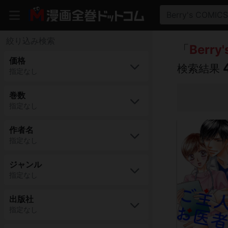
Berry's COMICS
絞り込み検索
「
Berry
価格
検索結果
指定なし
巻数
指定なし
作者名
指定なし
ジャンル
指定なし
出版社
指定なし