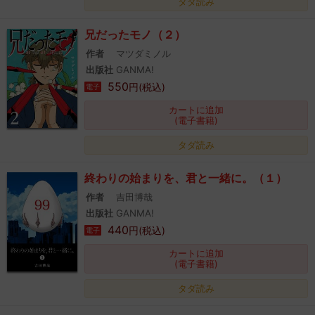
タダ読み
兄だったモノ（２）
作者
マツダミノル
出版社
GANMA!
550
円(税込)
電子
カートに追加
(電子書籍)
タダ読み
終わりの始まりを、君と一緒に。（１）
作者
吉田博哉
出版社
GANMA!
440
円(税込)
電子
カートに追加
(電子書籍)
タダ読み