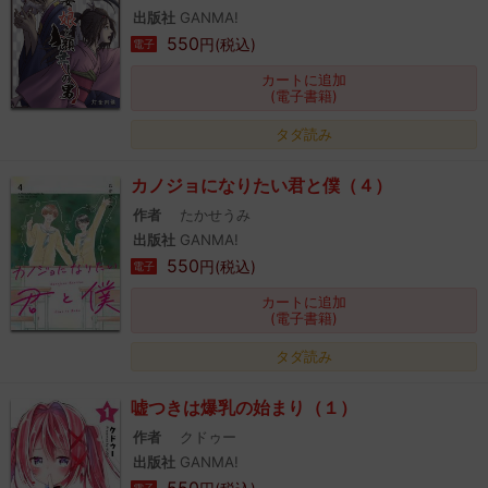
出版社
GANMA!
550
円(税込)
電子
カートに追加
(電子書籍)
タダ読み
カノジョになりたい君と僕（４）
作者
たかせうみ
出版社
GANMA!
550
円(税込)
電子
カートに追加
(電子書籍)
タダ読み
嘘つきは爆乳の始まり（１）
作者
クドゥー
出版社
GANMA!