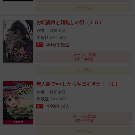
タダ読み
お転婆娘と顔無しの男（１５）
作者
灯釜田龍
出版社
GANMA!
495
円(税込)
電子
カートに追加
(電子書籍)
タダ読み
無人島で××したらやばすぎた！（１）
作者
服部治朗
出版社
GANMA!
440
円(税込)
電子
カートに追加
(電子書籍)
タダ読み