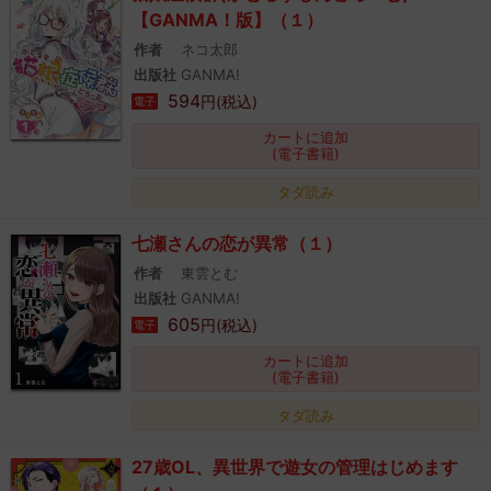
【GANMA！版】（１）
作者
ネコ太郎
出版社
GANMA!
594
円(税込)
電子
カートに追加
(電子書籍)
タダ読み
七瀬さんの恋が異常（１）
作者
東雲とむ
出版社
GANMA!
605
円(税込)
電子
カートに追加
(電子書籍)
タダ読み
27歳OL、異世界で遊女の管理はじめます