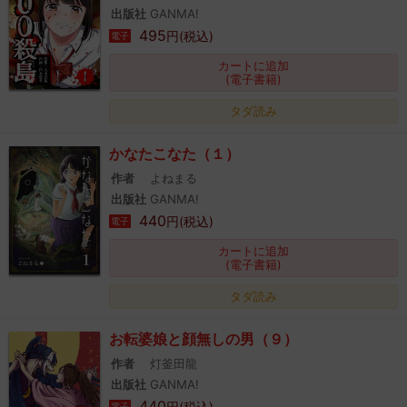
出版社
GANMA!
495
円(税込)
電子
カートに追加
(電子書籍)
タダ読み
かなたこなた（１）
作者
よねまる
出版社
GANMA!
440
円(税込)
電子
カートに追加
(電子書籍)
タダ読み
お転婆娘と顔無しの男（９）
作者
灯釜田龍
出版社
GANMA!
440
円(税込)
電子