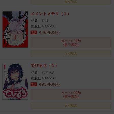
タダ読み
メメントメモリ（１）
作者
紅ki
出版社
GANMA!
440
円(税込)
電子
カートに追加
(電子書籍)
タダ読み
でびるち（１）
作者
むすあき
出版社
GANMA!
495
円(税込)
電子
カートに追加
(電子書籍)
タダ読み