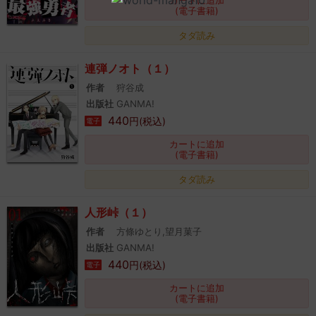
カートに追加
(電子書籍)
タダ読み
連弾ノオト（１）
作者
狩谷成
出版社
GANMA!
440
円(税込)
電子
カートに追加
(電子書籍)
タダ読み
人形峠（１）
作者
方條ゆとり,望月菓子
出版社
GANMA!
440
円(税込)
電子
カートに追加
(電子書籍)