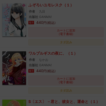
ふぞろいユモレスク（１）
作者
九目
出版社
GANMA!
440
円(税込)
電子
カートに追加
(電子書籍)
タダ読み
ワルプルギスの夜に、（１）
作者
なかお
出版社
GANMA!
440
円(税込)
電子
カートに追加
(電子書籍)
タダ読み
S〔エス〕 －君と、彼女と、運命と（１）