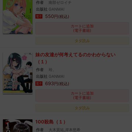
作者
南部ゼロイチ
出版社
GANMA!
550
円(税込)
電子
カートに追加
(電子書籍)
タダ読み
妹の友達が何考えてるのかわからない
（１）
作者
玲。
出版社
GANMA!
693
円(税込)
電子
カートに追加
(電子書籍)
タダ読み
100殺島（１）
作者
大木貢祐,岸本悠希