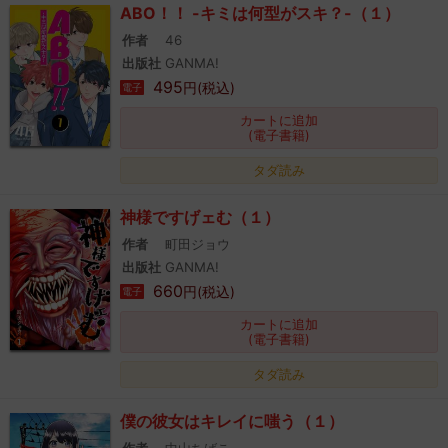
ABO！！ -キミは何型がスキ？-（１）
作者
46
出版社
GANMA!
495
円(税込)
電子
カートに追加
(電子書籍)
タダ読み
神様ですげェむ（１）
作者
町田ジョウ
出版社
GANMA!
660
円(税込)
電子
カートに追加
(電子書籍)
タダ読み
僕の彼女はキレイに嗤う（１）