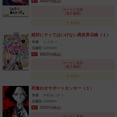
440
円(税込)
電子
カートに追加
(電子書籍)
タダ読み
絶対にヤッてはいけない異世界召喚（１）
作者
シメサバ
出版社
GANMA!
660
円(税込)
電子
カートに追加
(電子書籍)
タダ読み
死逢わせサポートセンター（１）
作者
中村あいさつ
出版社
GANMA!
550
円(税込)
電子
カートに追加