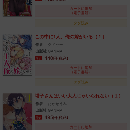
カートに追加
(電子書籍)
タダ読み
この中に1人、俺の嫁がいる（１）
作者
クドゥー
出版社
GANMA!
440
円(税込)
電子
カートに追加
(電子書籍)
タダ読み
塔子さんはいい大人じゃいられない（１）
作者
たかせうみ
出版社
GANMA!
495
円(税込)
電子
カートに追加