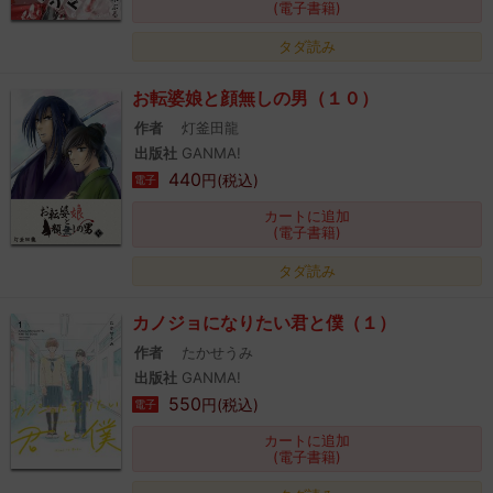
(電子書籍)
タダ読み
お転婆娘と顔無しの男（１０）
作者
灯釜田龍
出版社
GANMA!
440
円(税込)
電子
カートに追加
(電子書籍)
タダ読み
カノジョになりたい君と僕（１）
作者
たかせうみ
出版社
GANMA!
550
円(税込)
電子
カートに追加
(電子書籍)