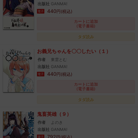
出版社
GANMA!
440
円(税込)
電子
カートに追加
(電子書籍)
タダ読み
お義兄ちゃんを〇〇したい（１）
作者
東雲とむ
出版社
GANMA!
440
円(税込)
電子
カートに追加
(電子書籍)
タダ読み
鬼畜英雄（９）
作者
よのき
出版社
GANMA!
792
円(税込)
電子