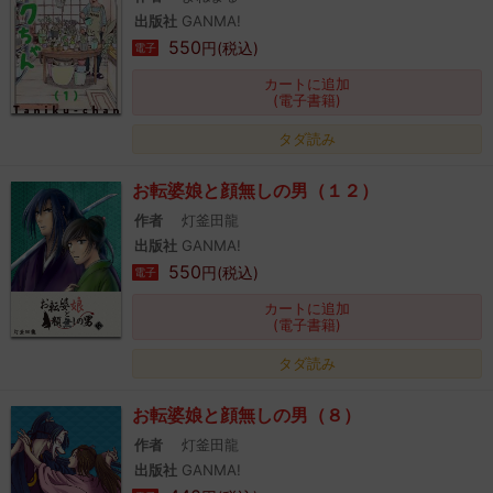
出版社
GANMA!
550
円(税込)
電子
カートに追加
(電子書籍)
タダ読み
お転婆娘と顔無しの男（１２）
作者
灯釜田龍
出版社
GANMA!
550
円(税込)
電子
カートに追加
(電子書籍)
タダ読み
お転婆娘と顔無しの男（８）
作者
灯釜田龍
出版社
GANMA!