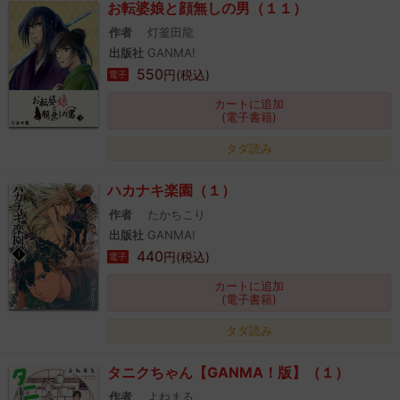
お転婆娘と顔無しの男（１１）
作者
灯釜田龍
出版社
GANMA!
550
円(税込)
電子
カートに追加
(電子書籍)
タダ読み
ハカナキ楽園（１）
作者
たかちこり
出版社
GANMA!
440
円(税込)
電子
カートに追加
(電子書籍)
タダ読み
タニクちゃん【GANMA！版】（１）
作者
よねまる