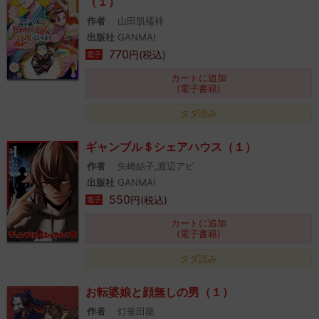
（１）
作者
山田肌襦袢
出版社
GANMA!
770
円(税込)
電子
カートに追加
(電子書籍)
タダ読み
ギャンブル＄シェアハウス（１）
作者
矢崎結子,渡辺アビ
出版社
GANMA!
550
円(税込)
電子
カートに追加
(電子書籍)
タダ読み
お転婆娘と顔無しの男（１）
作者
灯釜田龍