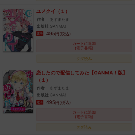
ユメクイ（１）
作者
あずまたま
出版社
GANMA!
495
円(税込)
電子
カートに追加
(電子書籍)
タダ読み
恋したので配信してみた【GANMA！版】
（１）
作者
あずまたま
出版社
GANMA!
495
円(税込)
電子
カートに追加
(電子書籍)
タダ読み