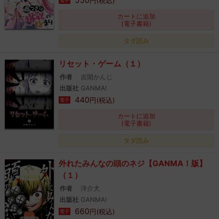
550
円(税込)
電子
カートに追加
(電子書籍)
タダ読み
リセット・ゲーム（１）
作者
吉開かんじ
出版社
GANMA!
440
円(税込)
電子
カートに追加
(電子書籍)
タダ読み
外れたみんなの頭のネジ【GANMA！版】
（１）
作者
洋介犬
出版社
GANMA!
660
円(税込)
電子