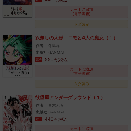
カートに追加
(電子書籍)
タダ読み
双無しの人形 ニモと4人の魔女（１）
作者
冬島暮
出版社
GANMA!
550
円(税込)
電子
カートに追加
(電子書籍)
タダ読み
欲望屋アンダーグラウンド（１）
作者
青木ぶる
出版社
GANMA!
440
円(税込)
電子
カートに追加