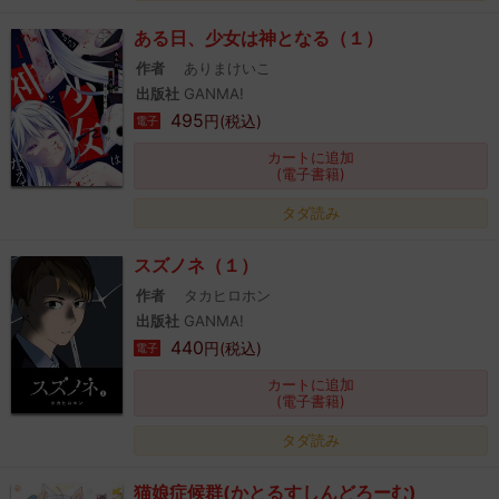
ある日、少女は神となる（１）
作者
ありまけいこ
出版社
GANMA!
495
円(税込)
電子
カートに追加
(電子書籍)
タダ読み
スズノネ（１）
作者
タカヒロホン
出版社
GANMA!
440
円(税込)
電子
カートに追加
(電子書籍)
タダ読み
猫娘症候群(かとるすしんどろーむ)