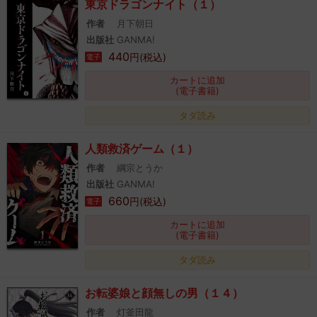
東京ドラゴンナイト（１）
作者
月下朝日
出版社
GANMA!
440
円(税込)
電子
カートに追加
(電子書籍)
タダ読み
人類救済ゲーム（１）
作者
綱宗とうか
出版社
GANMA!
660
円(税込)
電子
カートに追加
(電子書籍)
タダ読み
お転婆娘と顔無しの男（１４）
作者
灯釜田龍