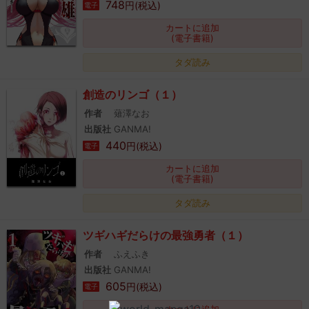
748
円(税込)
電子
カートに追加
(電子書籍)
タダ読み
創造のリンゴ（１）
作者
薙澤なお
出版社
GANMA!
440
円(税込)
電子
カートに追加
(電子書籍)
タダ読み
ツギハギだらけの最強勇者（１）
作者
ふえふき
出版社
GANMA!
605
円(税込)
電子