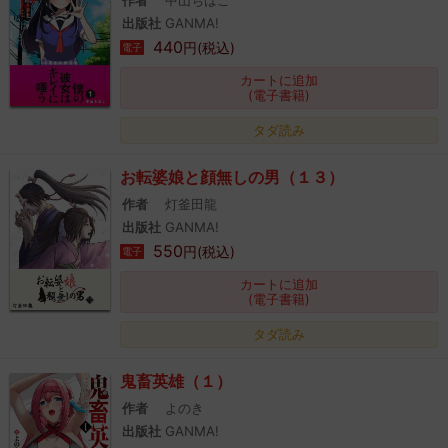
作者
中山ちばこ
出版社
GANMA!
440
円(税込)
電子
カートに追加
(電子書籍)
タダ読み
お転婆娘と顔無しの男（１３）
作者
灯釜田龍
出版社
GANMA!
550
円(税込)
電子
カートに追加
(電子書籍)
タダ読み
鬼畜英雄（１）
作者
よのき
出版社
GANMA!