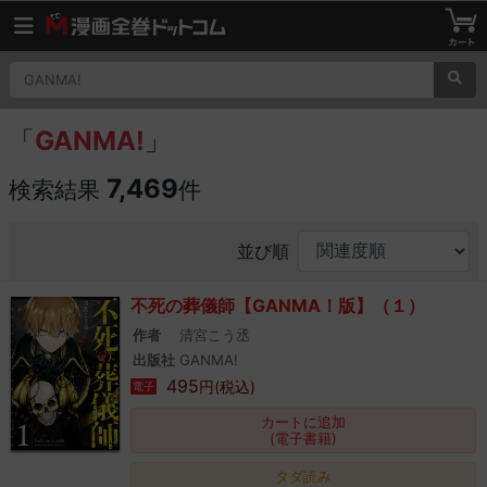
「
GANMA!
」
7,469
検索結果
件
並び順
不死の葬儀師【GANMA！版】（１）
作者
清宮こう丞
出版社
GANMA!
495
円(税込)
電子
カートに追加
(電子書籍)
タダ読み