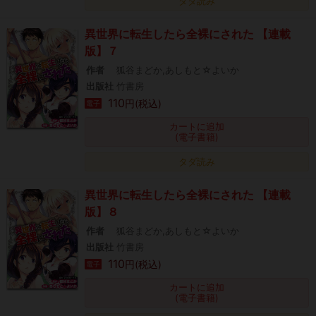
タダ読み
異世界に転生したら全裸にされた 【連載
版】７
作者
狐谷まどか,あしもと☆よいか
出版社
竹書房
110
円(税込)
電子
カートに追加
(電子書籍)
タダ読み
異世界に転生したら全裸にされた 【連載
版】８
作者
狐谷まどか,あしもと☆よいか
出版社
竹書房
110
円(税込)
電子
カートに追加
(電子書籍)