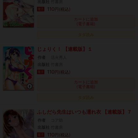
出版社
竹書房
110
円(税込)
電子
カートに追加
(電子書籍)
タダ読み
じょりく！ 【連載版】１
作者
活火秀人
出版社
竹書房
110
円(税込)
電子
カートに追加
(電子書籍)
タダ読み
ふしだら先生はいつも濡れ衣 【連載版】７
作者
コア助
出版社
竹書房
110
円(税込)
電子