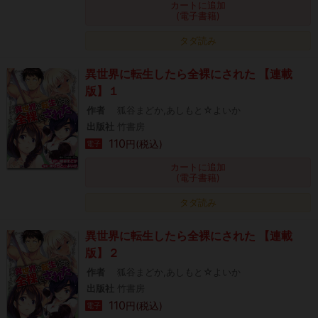
カートに追加
(電子書籍)
タダ読み
異世界に転生したら全裸にされた 【連載
版】１
作者
狐谷まどか,あしもと☆よいか
出版社
竹書房
110
円(税込)
電子
カートに追加
(電子書籍)
タダ読み
異世界に転生したら全裸にされた 【連載
版】２
作者
狐谷まどか,あしもと☆よいか
出版社
竹書房
110
円(税込)
電子