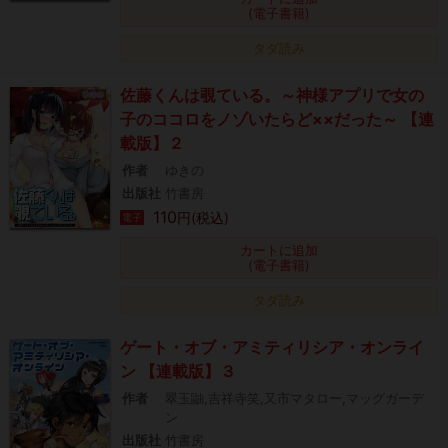
(電子書籍)
タダ読み
佐藤くんは覗ている。～神様アプリで女の
子のココロをノゾいたらど××だった～ 【連
載版】２
作者
ゆきの
出版社
竹書房
110
円(税込)
電子
カートに追加
(電子書籍)
タダ読み
ゲート・オブ・アミティリシア・オンライ
ン 【連載版】３
作者
翠玉鼬,吉祥寺笑,又市マタロー,マッグガーデ
ン
出版社
竹書房