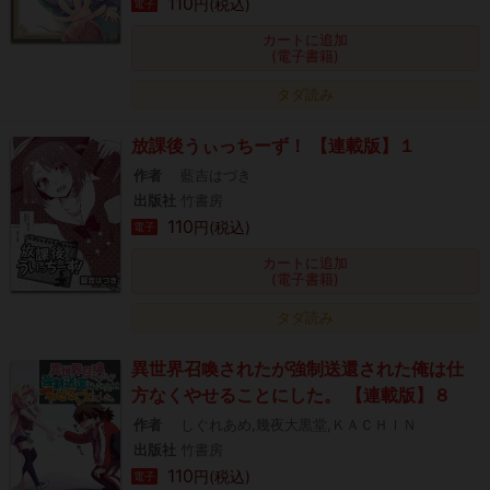
110
円(税込)
電子
カートに追加
(電子書籍)
タダ読み
放課後うぃっちーず！ 【連載版】１
作者
藍吉はづき
出版社
竹書房
110
円(税込)
電子
カートに追加
(電子書籍)
タダ読み
異世界召喚されたが強制送還された俺は仕
方なくやせることにした。 【連載版】８
作者
しぐれあめ,幾夜大黒堂,ＫＡＣＨＩＮ
出版社
竹書房
110
円(税込)
電子