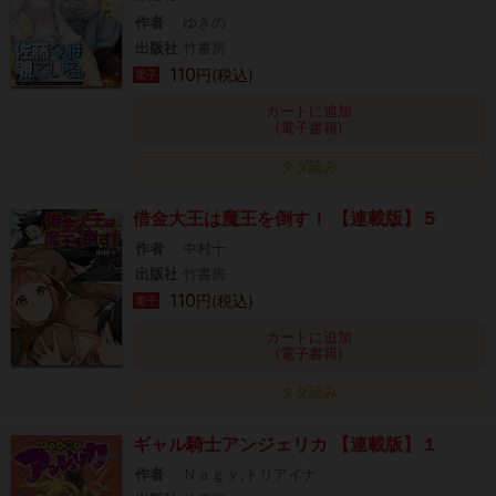
作者
ゆきの
出版社
竹書房
110
円(税込)
電子
カートに追加
(電子書籍)
タダ読み
借金大王は魔王を倒す！ 【連載版】５
作者
中村十
出版社
竹書房
110
円(税込)
電子
カートに追加
(電子書籍)
タダ読み
ギャル騎士アンジェリカ 【連載版】１
作者
Ｎａｇｙ,トリアイナ