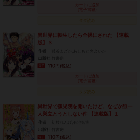
カートに追加
(電子書籍)
タダ読み
異世界に転生したら全裸にされた 【連載
版】３
作者
狐谷まどか,あしもと☆よいか
出版社
竹書房
110
円(税込)
電子
カートに追加
(電子書籍)
タダ読み
異世界で孤児院を開いたけど、なぜか誰一
人巣立とうとしない件 【連載版】１
作者
初枝れんげ,有池智実
出版社
竹書房
110
円(税込)
電子