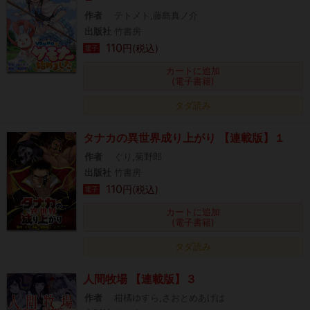
作者
テトメト,藤島真ノ介
出版社
竹書房
110
円(税込)
電子
カートに追加
(電子書籍)
タダ読み
タナカの異世界成り上がり 【連載版】１
作者
ぐり,菊野郎
出版社
竹書房
110
円(税込)
電子
カートに追加
(電子書籍)
タダ読み
人間牧場 【連載版】３
作者
柑橘ゆすら,さおとめあげは