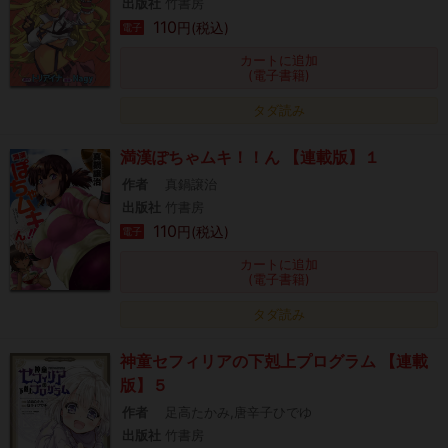
出版社
竹書房
110
円(税込)
電子
カートに追加
(電子書籍)
タダ読み
満漢ぽちゃムキ！！ん 【連載版】１
作者
真鍋譲治
出版社
竹書房
110
円(税込)
電子
カートに追加
(電子書籍)
タダ読み
神童セフィリアの下剋上プログラム 【連載
版】５
作者
足高たかみ,唐辛子ひでゆ
出版社
竹書房