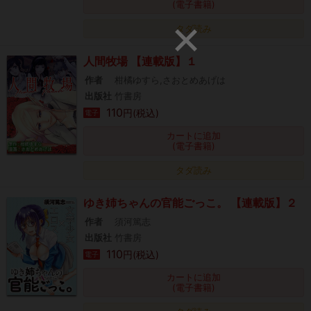
(電子書籍)
タダ読み
人間牧場 【連載版】１
作者
柑橘ゆすら,さおとめあげは
出版社
竹書房
110
円(税込)
電子
カートに追加
(電子書籍)
タダ読み
ゆき姉ちゃんの官能ごっこ。 【連載版】２
作者
須河篤志
出版社
竹書房
110
円(税込)
電子
カートに追加
(電子書籍)