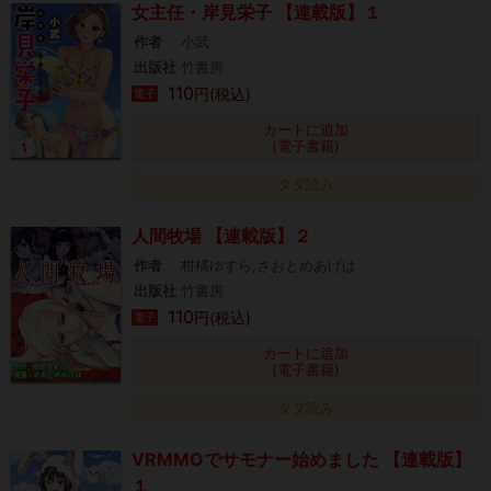
女主任・岸見栄子 【連載版】１
作者
小武
出版社
竹書房
110
円(税込)
電子
カートに追加
(電子書籍)
タダ読み
人間牧場 【連載版】２
作者
柑橘ゆすら,さおとめあげは
出版社
竹書房
110
円(税込)
電子
カートに追加
(電子書籍)
タダ読み
VRMMOでサモナー始めました 【連載版】
１