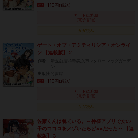
110
円(税込)
電子
カートに追加
(電子書籍)
タダ読み
ゲート・オブ・アミティリシア・オンライ
ン 【連載版】２
作者
翠玉鼬,吉祥寺笑,又市マタロー,マッグガーデ
ン
出版社
竹書房
110
円(税込)
電子
カートに追加
(電子書籍)
タダ読み
佐藤くんは覗ている。～神様アプリで女の
子のココロをノゾいたらど××だった～ 【連
載版】３