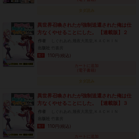
タダ読み
異世界召喚されたが強制送還された俺は仕
方なくやせることにした。 【連載版】２
作者
しぐれあめ,幾夜大黒堂,ＫＡＣＨＩＮ
出版社
竹書房
110
円(税込)
電子
カートに追加
(電子書籍)
タダ読み
異世界召喚されたが強制送還された俺は仕
方なくやせることにした。 【連載版】３
作者
しぐれあめ,幾夜大黒堂,ＫＡＣＨＩＮ
出版社
竹書房
110
円(税込)
電子
カートに追加