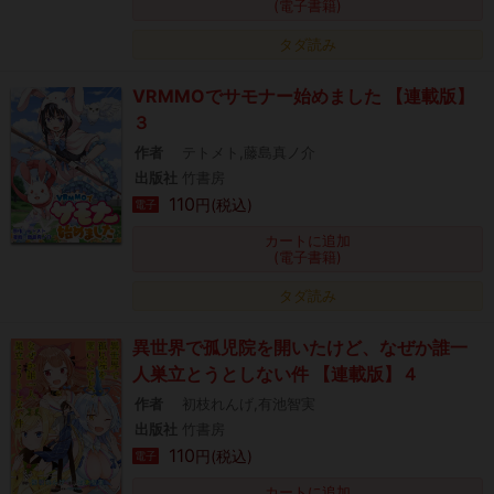
(電子書籍)
タダ読み
VRMMOでサモナー始めました 【連載版】
３
作者
テトメト,藤島真ノ介
出版社
竹書房
110
円(税込)
電子
カートに追加
(電子書籍)
タダ読み
異世界で孤児院を開いたけど、なぜか誰一
人巣立とうとしない件 【連載版】４
作者
初枝れんげ,有池智実
出版社
竹書房
110
円(税込)
電子
カートに追加