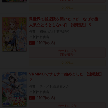
タダ読み
異世界で孤児院を開いたけど、なぜか誰一
人巣立とうとしない件 【連載版】５
作者
初枝れんげ,有池智実
出版社
竹書房
110
円(税込)
電子
カートに追加
(電子書籍)
タダ読み
VRMMOでサモナー始めました 【連載版】
２
作者
テトメト,藤島真ノ介
出版社
竹書房
110
円(税込)
電子
カートに追加