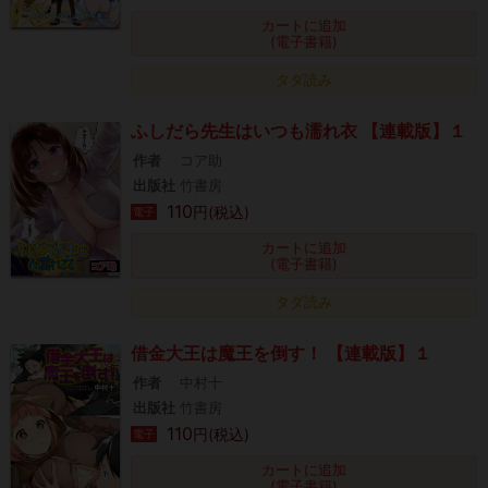
カートに追加
(電子書籍)
タダ読み
ふしだら先生はいつも濡れ衣 【連載版】１
作者
コア助
出版社
竹書房
110
円(税込)
電子
カートに追加
(電子書籍)
タダ読み
借金大王は魔王を倒す！ 【連載版】１
作者
中村十
出版社
竹書房
110
円(税込)
電子
カートに追加
(電子書籍)