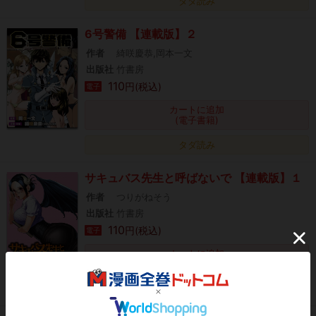
タダ読み
6号警備 【連載版】２
作者
綺咲慶恭,岡本一文
出版社
竹書房
110
円(税込)
電子
カートに追加
(電子書籍)
タダ読み
サキュバス先生と呼ばないで 【連載版】１
作者
つりがねそう
出版社
竹書房
110
円(税込)
電子
カートに追加
(電子書籍)
タダ読み