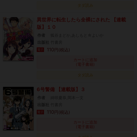
タダ読み
異世界に転生したら全裸にされた 【連載
版】１０
作者
狐谷まどか,あしもと☆よいか
出版社
竹書房
110
円(税込)
電子
カートに追加
(電子書籍)
タダ読み
6号警備 【連載版】３
作者
綺咲慶恭,岡本一文
出版社
竹書房
110
円(税込)
電子
カートに追加
(電子書籍)