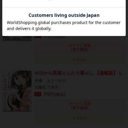
ゲート・オブ・アミティリシア・オンライ
ン 【連載版】１
作者
翠玉鼬,吉祥寺笑,又市マタロー,マッグガーデ
ン
出版社
竹書房
110
円(税込)
電子
カートに追加
(電子書籍)
タダ読み
今日から若菜とふたり暮らし 【連載版】１
作者
あきづき弥
出版社
竹書房
110
円(税込)
電子
カートに追加
(電子書籍)
タダ読み