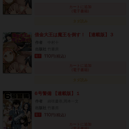
カートに追加
(電子書籍)
タダ読み
借金大王は魔王を倒す！ 【連載版】３
作者
中村十
出版社
竹書房
110
円(税込)
電子
カートに追加
(電子書籍)
タダ読み
6号警備 【連載版】１
作者
綺咲慶恭,岡本一文
出版社
竹書房
110
円(税込)
電子
カートに追加
(電子書籍)