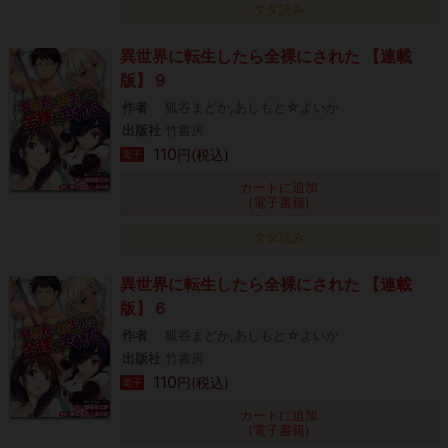
タダ読み
異世界に転生したら全裸にされた 【連載
版】９
作者
狐谷まどか,あしもと☆よいか
出版社
竹書房
110
円(税込)
電子
カートに追加
(電子書籍)
タダ読み
異世界に転生したら全裸にされた 【連載
版】６
作者
狐谷まどか,あしもと☆よいか
出版社
竹書房
110
円(税込)
電子
カートに追加
(電子書籍)