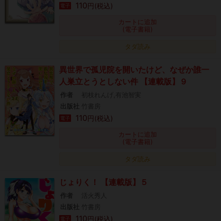
110
円(税込)
電子
カートに追加
(電子書籍)
タダ読み
異世界で孤児院を開いたけど、なぜか誰一
人巣立とうとしない件 【連載版】９
作者
初枝れんげ,有池智実
出版社
竹書房
110
円(税込)
電子
カートに追加
(電子書籍)
タダ読み
じょりく！ 【連載版】５
作者
活火秀人
出版社
竹書房
110
円(税込)
電子