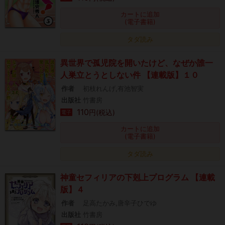
カートに追加
(電子書籍)
タダ読み
異世界で孤児院を開いたけど、なぜか誰一
人巣立とうとしない件 【連載版】１０
作者
初枝れんげ,有池智実
出版社
竹書房
110
円(税込)
電子
カートに追加
(電子書籍)
タダ読み
神童セフィリアの下剋上プログラム 【連載
版】４
作者
足高たかみ,唐辛子ひでゆ
出版社
竹書房