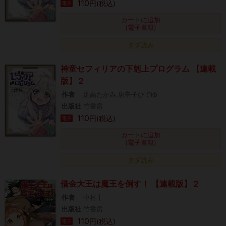
110
円(税込)
電子
カートに追加
(電子書籍)
タダ読み
神童セフィリアの下剋上プログラム 【連載
版】２
作者
足高たかみ,唐辛子ひでゆ
出版社
竹書房
110
円(税込)
電子
カートに追加
(電子書籍)
タダ読み
借金大王は魔王を倒す！ 【連載版】２
作者
中村十
出版社
竹書房
110
円(税込)
電子