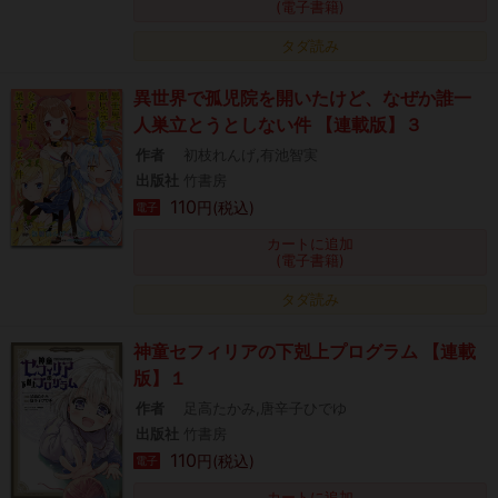
(電子書籍)
タダ読み
異世界で孤児院を開いたけど、なぜか誰一
人巣立とうとしない件 【連載版】３
作者
初枝れんげ,有池智実
出版社
竹書房
110
円(税込)
電子
カートに追加
(電子書籍)
タダ読み
神童セフィリアの下剋上プログラム 【連載
版】１
作者
足高たかみ,唐辛子ひでゆ
出版社
竹書房
110
円(税込)
電子
カートに追加