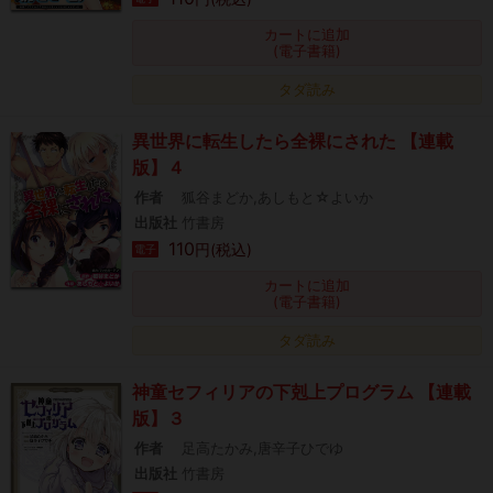
カートに追加
(電子書籍)
タダ読み
異世界に転生したら全裸にされた 【連載
版】４
作者
狐谷まどか,あしもと☆よいか
出版社
竹書房
110
円(税込)
電子
カートに追加
(電子書籍)
タダ読み
神童セフィリアの下剋上プログラム 【連載
版】３
作者
足高たかみ,唐辛子ひでゆ
出版社
竹書房