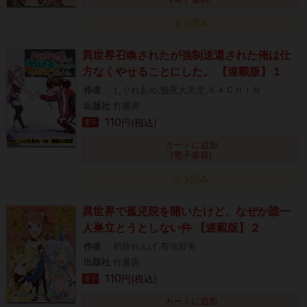
タダ読み
異世界召喚されたが強制送還された俺は仕
方なくやせることにした。 【連載版】１
作者
しぐれあめ,幾夜大黒堂,ＫＡＣＨＩＮ
出版社
竹書房
110
円(税込)
電子
カートに追加
(電子書籍)
タダ読み
異世界で孤児院を開いたけど、なぜか誰一
人巣立とうとしない件 【連載版】２
作者
初枝れんげ,有池智実
出版社
竹書房
110
円(税込)
電子
カートに追加