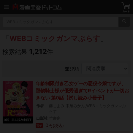
「
WEBコミックガンマぷらす
」
1,212
検索結果
件
並び順
年齢制限付き乙女ゲーの悪役令嬢ですが、
堅物騎士様が優秀過ぎてRイベントが一切お
きない 第0話【試し読み小冊子】
作者
藤こよみ,来須みかん,WEBコミックガンマぷ
らす
出版社
竹書房
0
円(税込)
電子