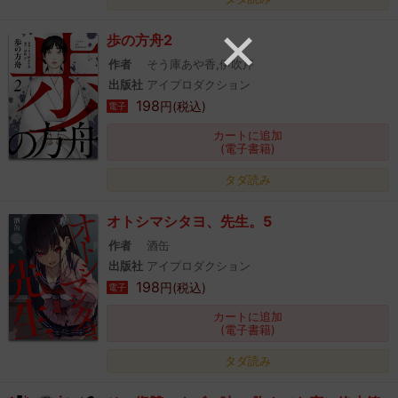
歩の方舟2
作者
そう庫あや香,伊吹芹
出版社
アイプロダクション
198
円(税込)
電子
カートに追加
(電子書籍)
タダ読み
オトシマシタヨ、先生。5
作者
酒缶
出版社
アイプロダクション
198
円(税込)
電子
カートに追加
(電子書籍)
タダ読み