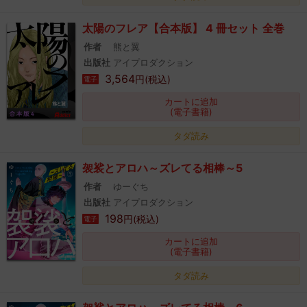
太陽のフレア【合本版】 4 冊セット 全巻
作者
熊と翼
出版社
アイプロダクション
3,564
円(税込)
電子
カートに追加
(電子書籍)
タダ読み
袈裟とアロハ～ズレてる相棒～5
作者
ゆーぐち
出版社
アイプロダクション
198
円(税込)
電子
カートに追加
(電子書籍)
タダ読み