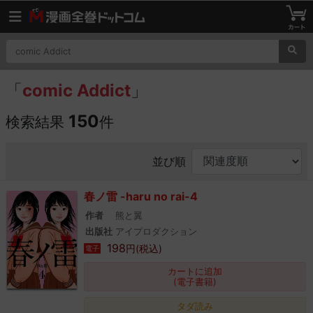
「
comic Addict
」
150
検索結果
件
並び順
春ノ雷 -haru no rai-4
作者
熊と翼
出版社
アイプロダクション
198
円(税込)
電子
カートに追加
(電子書籍)
タダ読み