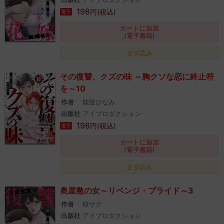
198
円(税込)
電子
カートに追加
(電子書籍)
タダ読み
その復讐、クズの味 ～胸クソな恋に終止符
を～10
作者
能登ひなみ
出版社
アイプロダクション
198
円(税込)
電子
カートに追加
(電子書籍)
タダ読み
奥屋敷の女～リベンジ・ブライド～3
作者
桜サク
出版社
アイプロダクション