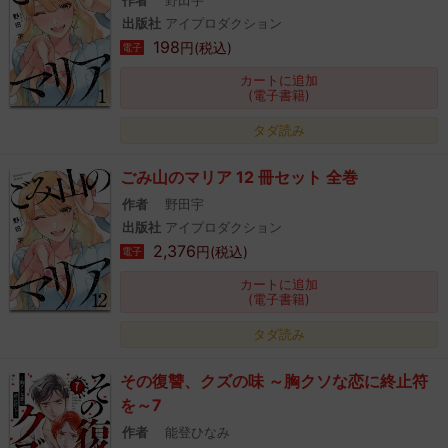
作者
野田宇
出版社
アイプロダクション
198
円(税込)
電子
カートに追加
(電子書籍)
タダ読み
ごみ山のマリア 12 冊セット 全巻
作者
野田宇
出版社
アイプロダクション
2,376
円(税込)
電子
カートに追加
(電子書籍)
タダ読み
その復讐、クズの味 ～胸クソな恋に終止符
を～7
作者
能登ひなみ