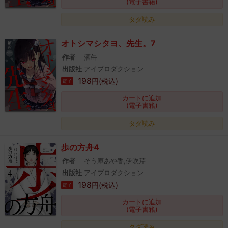
(電子書籍)
タダ読み
オトシマシタヨ、先生。7
作者
酒缶
出版社
アイプロダクション
198
円(税込)
電子
カートに追加
(電子書籍)
タダ読み
歩の方舟4
作者
そう庫あや香,伊吹芹
出版社
アイプロダクション
198
円(税込)
電子
カートに追加
(電子書籍)
タダ読み