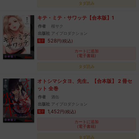
タダ読み
キテ・ミテ・サワッテ【合本版】1
作者
桜サク
出版社
アイプロダクション
528
円(税込)
電子
カートに追加
(電子書籍)
タダ読み
オトシマシタヨ、先生。【合本版】 2 冊セ
ット 全巻
作者
酒缶
出版社
アイプロダクション
1,452
円(税込)
電子
カートに追加
(電子書籍)
タダ読み