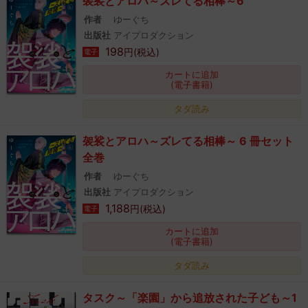
袈裟とアロハ～ズレてる相棒～6
作者
ゆーぐち
出版社
アイプロダクション
198
円(税込)
電子
カートに追加
(電子書籍)
タダ読み
袈裟とアロハ～ズレてる相棒～ 6 冊セット
全巻
作者
ゆーぐち
出版社
アイプロダクション
1,188
円(税込)
電子
カートに追加
(電子書籍)
タダ読み
タスク～「楽園」から追放された子ども～1