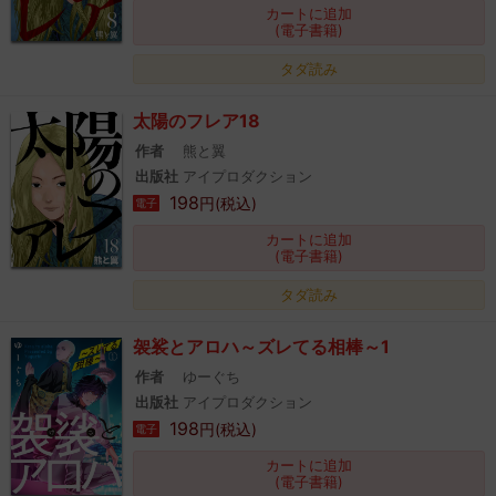
カートに追加
(電子書籍)
タダ読み
太陽のフレア18
作者
熊と翼
出版社
アイプロダクション
198
円(税込)
電子
カートに追加
(電子書籍)
タダ読み
袈裟とアロハ～ズレてる相棒～1
作者
ゆーぐち
出版社
アイプロダクション
198
円(税込)
電子
カートに追加
(電子書籍)