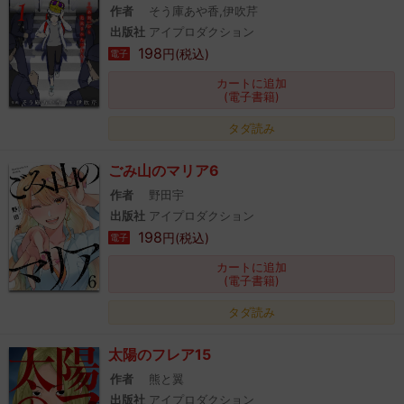
作者
そう庫あや香,伊吹芹
出版社
アイプロダクション
198
円(税込)
電子
カートに追加
(電子書籍)
タダ読み
ごみ山のマリア6
作者
野田宇
出版社
アイプロダクション
198
円(税込)
電子
カートに追加
(電子書籍)
タダ読み
太陽のフレア15
作者
熊と翼
出版社
アイプロダクション