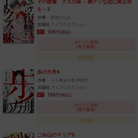
その復讐、クズの味 ～胸クソな恋に終止符
を～3
作者
能登ひなみ
出版社
アイプロダクション
198
円(税込)
電子
カートに追加
(電子書籍)
タダ読み
歩の方舟8
作者
そう庫あや香,伊吹芹
出版社
アイプロダクション
198
円(税込)
電子
カートに追加
(電子書籍)
タダ読み
ごみ山のマリア5