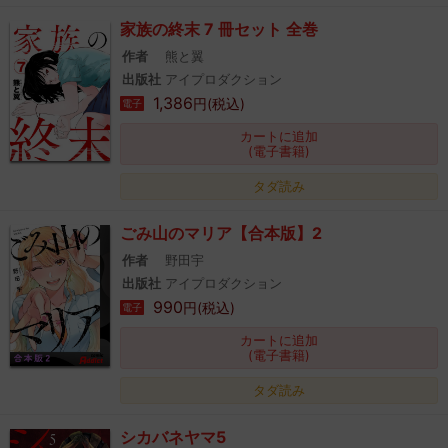
家族の終末 7 冊セット 全巻
作者
熊と翼
出版社
アイプロダクション
1,386
円(税込)
電子
カートに追加
(電子書籍)
タダ読み
ごみ山のマリア【合本版】2
作者
野田宇
出版社
アイプロダクション
990
円(税込)
電子
カートに追加
(電子書籍)
タダ読み
シカバネヤマ5