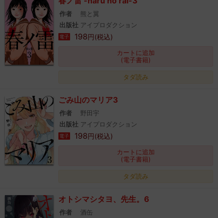
春ノ雷 -haru no rai-3
作者
熊と翼
出版社
アイプロダクション
198
円(税込)
電子
カートに追加
(電子書籍)
タダ読み
ごみ山のマリア3
作者
野田宇
出版社
アイプロダクション
198
円(税込)
電子
カートに追加
(電子書籍)
タダ読み
オトシマシタヨ、先生。6
作者
酒缶