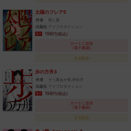
太陽のフレア5
作者
熊と翼
出版社
アイプロダクション
198
円(税込)
電子
カートに追加
(電子書籍)
タダ読み
歩の方舟3
作者
そう庫あや香,伊吹芹
出版社
アイプロダクション
198
円(税込)
電子
カートに追加
(電子書籍)
タダ読み