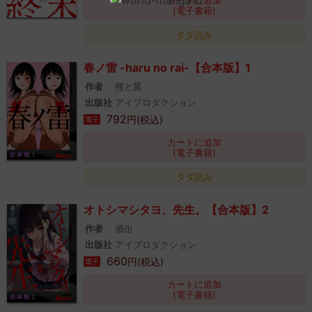
カートに追加
(電子書籍)
タダ読み
春ノ雷 -haru no rai-【合本版】1
作者
熊と翼
出版社
アイプロダクション
792
円(税込)
電子
カートに追加
(電子書籍)
タダ読み
オトシマシタヨ、先生。【合本版】2
作者
酒缶
出版社
アイプロダクション
660
円(税込)
電子
カートに追加
(電子書籍)