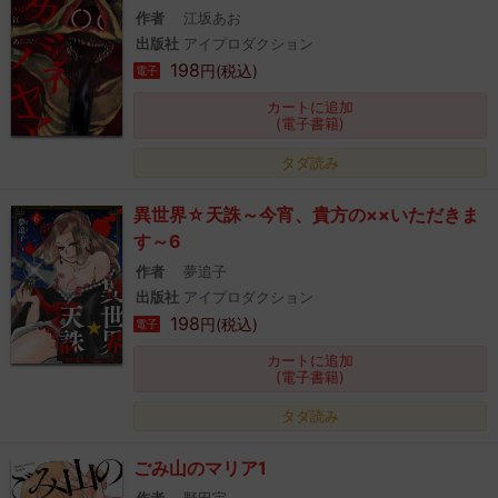
作者
江坂あお
出版社
アイプロダクション
198
円(税込)
電子
カートに追加
(電子書籍)
タダ読み
異世界☆天誅～今宵、貴方の××いただきま
す～6
作者
夢追子
出版社
アイプロダクション
198
円(税込)
電子
カートに追加
(電子書籍)
タダ読み
ごみ山のマリア1