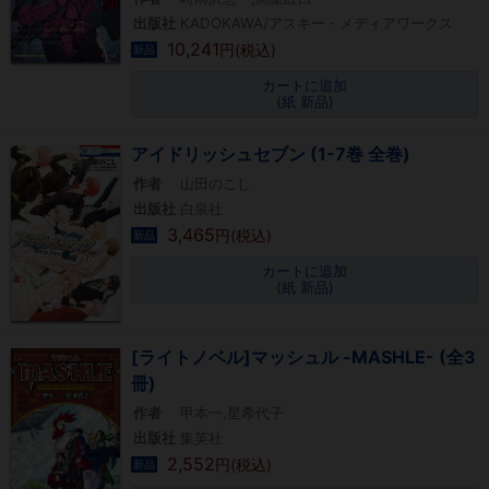
出版社
KADOKAWA/アスキー・メディアワークス
10,241
円(税込)
新品
カートに追加
(紙 新品)
アイドリッシュセブン (1-7巻 全巻)
作者
山田のこし
出版社
白泉社
3,465
円(税込)
新品
カートに追加
(紙 新品)
[ライトノベル]マッシュル -MASHLE- (全3
冊)
作者
甲本一,星希代子
出版社
集英社
2,552
円(税込)
新品