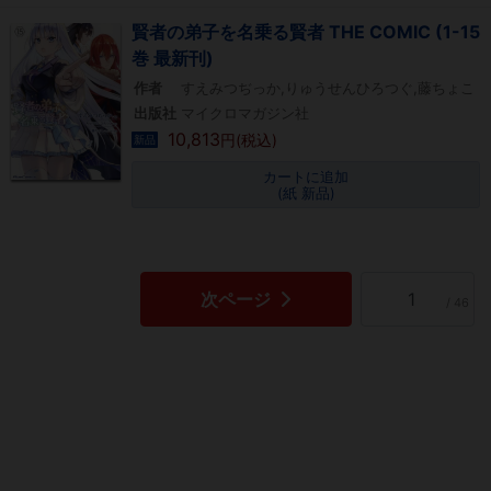
賢者の弟子を名乗る賢者 THE COMIC (1-15
巻 最新刊)
作者
すえみつぢっか,りゅうせんひろつぐ,藤ちょこ
出版社
マイクロマガジン社
10,813
円(税込)
新品
カートに追加
(紙 新品)
次ページ
/ 46