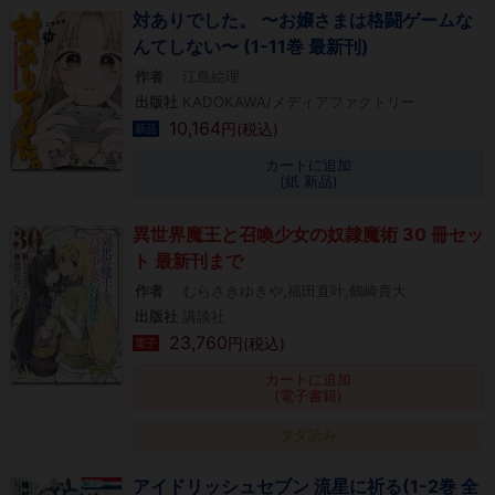
対ありでした。 〜お嬢さまは格闘ゲームな
んてしない〜 (1-11巻 最新刊)
作者
江島絵理
出版社
KADOKAWA/メディアファクトリー
10,164
円(税込)
新品
カートに追加
(紙 新品)
異世界魔王と召喚少女の奴隷魔術 30 冊セッ
ト 最新刊まで
作者
むらさきゆきや,福田直叶,鶴崎貴大
出版社
講談社
23,760
円(税込)
電子
カートに追加
(電子書籍)
タダ読み
アイドリッシュセブン 流星に祈る(1-2巻 全