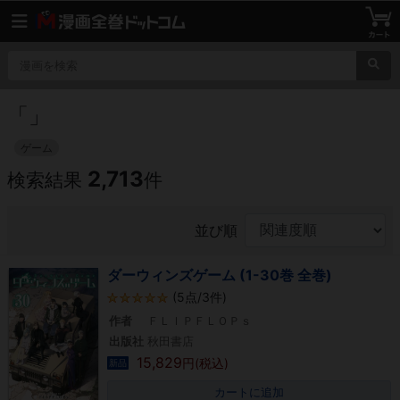
「
」
ゲーム
2,713
検索結果
件
並び順
ダーウィンズゲーム (1-30巻 全巻)
(5点/3件)
作者
ＦＬＩＰＦＬＯＰｓ
出版社
秋田書店
15,829
円(税込)
新品
カートに追加