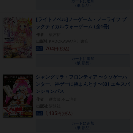
カートに追加
(紙 新品)
[ライトノベル]ノーゲーム・ノーライフ プ
ラクティカルウォーゲーム (全1冊)
作者
榎宮祐
出版社
KADOKAWA/角川書店
704
円(税込)
新品
カートに追加
(紙 新品)
シャングリラ・フロンティア 〜クソゲーハ
ンター、神ゲーに挑まんとす〜(8) エキスパ
ンションパス
作者
硬梨菜,不二涼介
出版社
講談社
1,485
円(税込)
新品
カートに追加
(紙 新品)