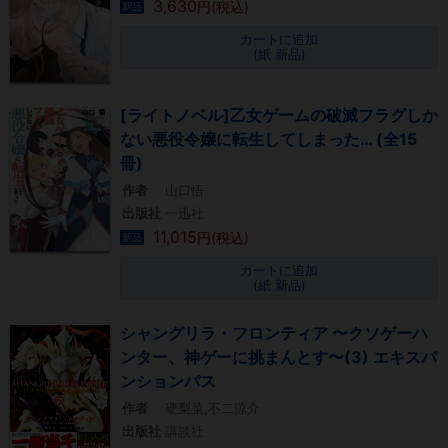
3,630
円(税込)
新品
カートに追加
(紙 新品)
[ライトノベル]乙女ゲームの破滅フラグしか
ない悪役令嬢に転生してしまった… (全15
冊)
作者
山口悟
出版社
一迅社
11,015
円(税込)
新品
カートに追加
(紙 新品)
シャングリラ・フロンティア 〜クソゲーハ
ンター、神ゲーに挑まんとす〜(3) エキスパ
ンションパス
作者
硬梨菜,不二涼介
出版社
講談社