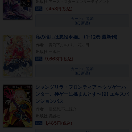
出版社
アース・スターエンターテイメント
7,458
円(税込)
新品
カートに追加
(紙 新品)
私の推しは悪役令嬢。 (1-12巻 最新刊)
作者
青乃下,いのり。,花ヶ田
出版社
一迅社
9,663
円(税込)
新品
カートに追加
(紙 新品)
シャングリラ・フロンティア 〜クソゲーハ
ンター、神ゲーに挑まんとす〜(9) エキスパ
ンションパス
作者
硬梨菜,不二涼介
出版社
講談社
1,485
円(税込)
新品