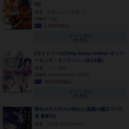
刊)
作者
松浦ぶんこ,天壱,鈴ノ助
出版社
一迅社
2,191
円(税込)
新品
カートに追加
(紙 新品)
[ライトノベル]Only Sense Online-オンリ
ーセンス・オンライン- (全24冊)
作者
アロハ座長
出版社
KADOKAWA/富士見書房
16,412
円(税込)
新品
カートに追加
(紙 新品)
野生のラスボスが現れた!黒翼の覇王 (1-11
巻 最新刊)
作者
葉月翼,炎頭,YahaKo