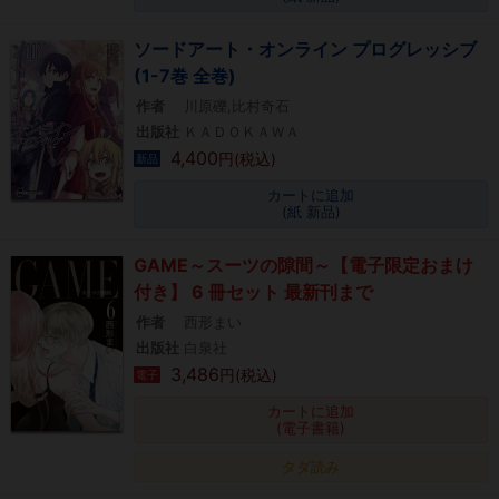
ソードアート・オンライン プログレッシブ
(1-7巻 全巻)
作者
川原礫,比村奇石
出版社
ＫＡＤＯＫＡＷＡ
4,400
円(税込)
新品
カートに追加
(紙 新品)
GAME～スーツの隙間～【電子限定おまけ
付き】 6 冊セット 最新刊まで
作者
西形まい
出版社
白泉社
3,486
円(税込)
電子
カートに追加
(電子書籍)
タダ読み