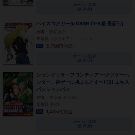
カートに追加
(紙 新品)
ハイスコアガール DASH (1-8巻 最新刊)
作者
押切蓮介
出版社
スクウェア・エニックス
5,750
円(税込)
新品
カートに追加
(紙 新品)
シャングリラ・フロンティア 〜クソゲーハ
ンター、神ゲーに挑まんとす〜(13) エキス
パンションパス
作者
硬梨菜,不二涼介
出版社
講談社
1,485
円(税込)
新品
カートに追加
(紙 新品)