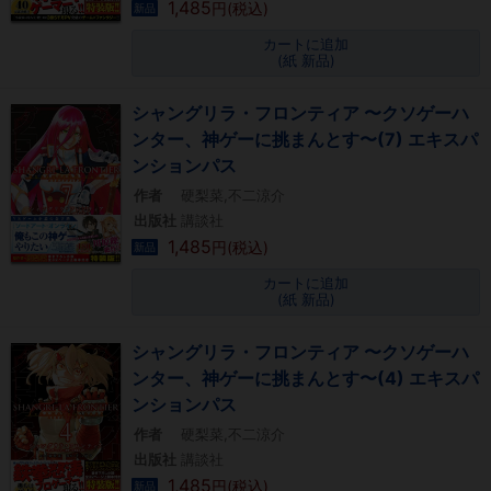
1,485
円(税込)
新品
カートに追加
(紙 新品)
シャングリラ・フロンティア 〜クソゲーハ
ンター、神ゲーに挑まんとす〜(7) エキスパ
ンションパス
作者
硬梨菜,不二涼介
出版社
講談社
1,485
円(税込)
新品
カートに追加
(紙 新品)
シャングリラ・フロンティア 〜クソゲーハ
ンター、神ゲーに挑まんとす〜(4) エキスパ
ンションパス
作者
硬梨菜,不二涼介
出版社
講談社
1,485
円(税込)
新品