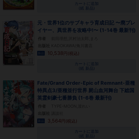
カートに追加
(紙 新品)
元・世界1位のサブキャラ育成日記 〜廃プレ
イヤー、異世界を攻略中!〜 (1-14巻 最新刊)
作者
前田理想,沢村治太郎,まろ
出版社
KADOKAWA/角川書店
10,538
円(税込)
新品
カートに追加
(紙 新品)
Fate/Grand Order-Epic of Remnant-亜種
特異点3/亜種並行世界 屍山血河舞台 下総国
英霊剣豪七番勝負 (1-6巻 最新刊)
作者
TYPE-MOON,渡れい
出版社
講談社
3,564
円(税込)
新品
カートに追加
(紙 新品)