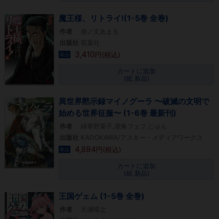
魔王様、リトライ!(1-5巻 全巻)
作者
身ノ丈あまる
出版社
双葉社
3,410
円(税込)
新品
カートに追加
(紙 新品)
異世界黙示録マイノグーラ 〜破滅の文明で
始める世界征服〜 (1-6巻 最新刊)
作者
緑華野菜子,鹿角フェフ,じゅん
出版社
KADOKAWA/アスキー・メディアワークス
4,884
円(税込)
新品
カートに追加
(紙 新品)
王国ゲェム (1-5巻 全巻)
作者
天瀬晴之