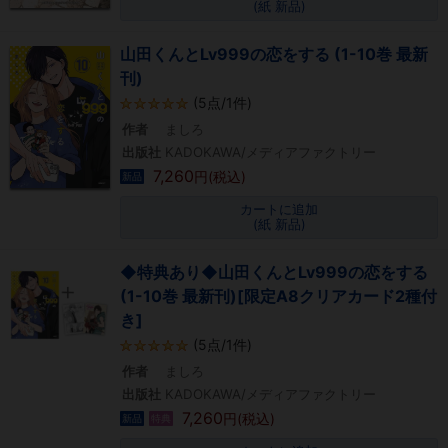
(紙 新品)
山田くんとLv999の恋をする (1-10巻 最新
刊)
(5点/1件)
作者
ましろ
出版社
KADOKAWA/メディアファクトリー
7,260
円(税込)
新品
カートに追加
(紙 新品)
◆特典あり◆山田くんとLv999の恋をする
(1-10巻 最新刊)[限定A8クリアカード2種付
き]
(5点/1件)
作者
ましろ
出版社
KADOKAWA/メディアファクトリー
7,260
円(税込)
新品
特典