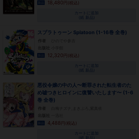
18,480
円(税込)
新品
カートに追加
(紙 新品)
スプラトゥーン Splatoon (1-16巻 全巻)
作者
ひのでや参吉
出版社
小学館
12,320
円(税込)
新品
カートに追加
(紙 新品)
悪役令嬢の中の人〜断罪された転生者のた
め嘘つきヒロインに復讐いたします〜 (1-6
巻 全巻)
作者
白梅ナズナ,まきぶろ,紫真依
出版社
一迅社
4,488
円(税込)
新品
カートに追加
(紙 新品)