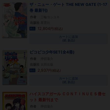
ザ・ニュー・ゲート THE NEW GATE (1-17
巻 最新刊)
作者
三輪ヨシユキ
出版社
星雲社
12,804
円(税込)
新品
カートに追加
(紙 新品)
ピコピコ少年SET(全4冊)
作者
押切蓮介
出版社
太田出版
2,937
円(税込)
新品
カートに追加
(紙 新品)
ハイスコアガール ＣＯＮＴＩＮＵＥ 5 冊セ
ット 最新刊まで
作者
押切蓮介