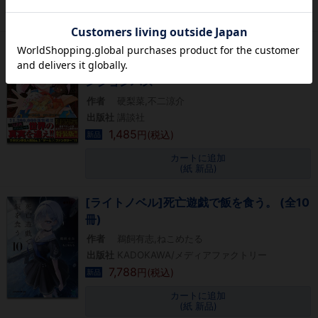
カートに追加
(紙 新品)
シャングリラ・フロンティア 〜クソゲーハ
ンター、神ゲーに挑まんとす〜(6) エキスパ
ンションパス
作者
硬梨菜,不二涼介
出版社
講談社
1,485
円(税込)
新品
カートに追加
(紙 新品)
[ライトノベル]死亡遊戯で飯を食う。 (全10
冊)
作者
鵜飼有志,ねこめたる
出版社
KADOKAWA/メディアファクトリー
7,788
円(税込)
新品
カートに追加
(紙 新品)