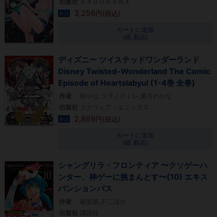
出版社
ＫＡＤＯＫＡＷＡ
3,256
円(税込)
新品
カートに追加
(紙 新品)
ディズニー ツイステッドワンダーランド
Disney Twisted-Wonderland The Comic
Episode of Heartslabyul (1-4巻 全巻)
作者
枢やな,コヲノスミレ,葉月わかな
出版社
スクウェア・エニックス
2,869
円(税込)
新品
カートに追加
(紙 新品)
シャングリラ・フロンティア 〜クソゲーハ
ンター、神ゲーに挑まんとす〜(10) エキス
パンションパス
作者
硬梨菜,不二涼介
出版社
講談社