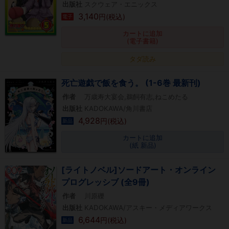
出版社
スクウェア・エニックス
3,140
円(税込)
電子
カートに追加
(電子書籍)
タダ読み
死亡遊戯で飯を食う。 (1-6巻 最新刊)
作者
万歳寿大宴会,鵜飼有志,ねこめたる
出版社
KADOKAWA/角川書店
4,928
円(税込)
新品
カートに追加
(紙 新品)
[ライトノベル]ソードアート・オンライン
プログレッシブ (全9冊)
作者
川原礫
出版社
KADOKAWA/アスキー・メディアワークス
6,644
円(税込)
新品