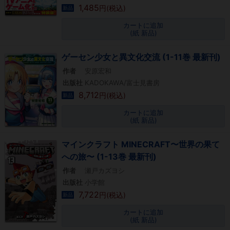
1,485
円(税込)
新品
カートに追加
(紙 新品)
ゲーセン少女と異文化交流 (1-11巻 最新刊)
作者
安原宏和
出版社
KADOKAWA/富士見書房
8,712
円(税込)
新品
カートに追加
(紙 新品)
マインクラフト MINECRAFT〜世界の果て
への旅〜 (1-13巻 最新刊)
作者
瀬戸カズヨシ
出版社
小学館
7,722
円(税込)
新品
カートに追加
(紙 新品)