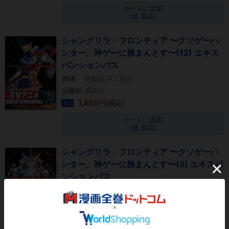
カートに追加
(紙 新品)
シャングリラ・フロンティア 〜クソゲーハ
ンター、神ゲーに挑まんとす〜(12) エキス
パンションパス
作者
硬梨菜,不二涼介
出版社
講談社
1,485
円(税込)
新品
カートに追加
(紙 新品)
シャングリラ・フロンティア 〜クソゲーハ
ンター、神ゲーに挑まんとす〜(5) エキスパ
ンションパス
作者
硬梨菜,不二涼介
出版社
講談社
1,485
円(税込)
新品