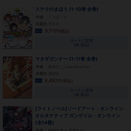
ステラのまほう (1-10巻 全巻)
作者
くろば・Ｕ
出版社
芳文社
9,111
円(税込)
新品
カートに追加
(紙 新品)
マタギガンナー (1-11巻 全巻)
作者
藤本正二,JuanAlbarran
出版社
講談社
8,492
円(税込)
新品
カートに追加
(紙 新品)
[ライトノベル]ソードアート・オンライン
オルタナティブ ガンゲイル・オンライン
(全14冊)
作者
時雨沢恵一,黒星紅白