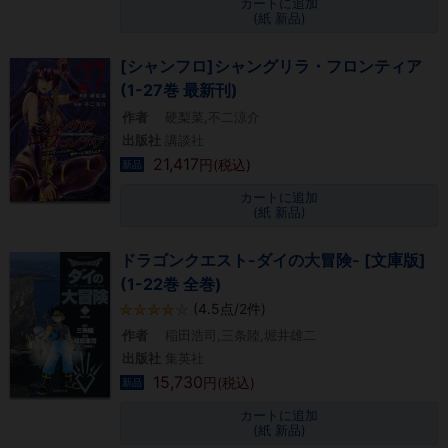
カートに追加
(紙 新品)
[シャンフロ]シャングリラ・フロンティア
(1-27巻 最新刊)
作者
硬梨菜,不二涼介
出版社
講談社
21,417
円(税込)
新品
カートに追加
(紙 新品)
ドラゴンクエスト-ダイの大冒険- [文庫版]
(1-22巻 全巻)
(4.5点/2件)
作者
稲田浩司,三条陸,堀井雄二
出版社
集英社
15,730
円(税込)
新品
カートに追加
(紙 新品)