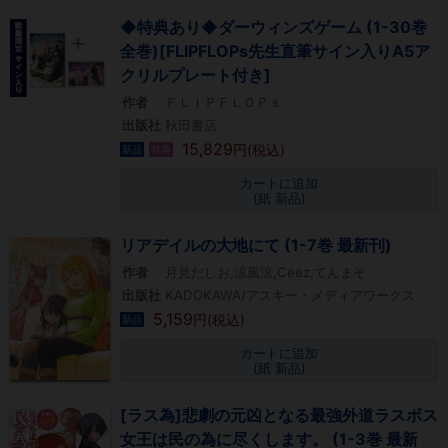
◆特典あり◆ダーウィンズゲーム (1-30巻
全巻)[FLIPFLOPs先生直筆サイン入りA5ア
クリルプレート付き]
作者
ＦＬＩＰＦＬＯＰｓ
出版社
秋田書店
15,829
円(税込)
新品
特典
カートに追加
(紙 新品)
リアデイルの大地にて (1-7巻 最新刊)
作者
月見だしお,涼風涼,Ceez,てんまそ
出版社
KADOKAWA/アスキー・メディアワークス
5,159
円(税込)
新品
カートに追加
(紙 新品)
[ラス為]悲劇の元凶となる最強外道ラスボス
女王は民の為に尽くします。 (1-3巻 最新