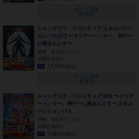
カートに追加
(紙 新品)
シャングリラ・フロンティア エキスパンシ
ョンパス(21) 〜クソゲーハンター、神ゲー
に挑まんとす〜
作者
硬梨菜,不二涼介
出版社
講談社
1,529
円(税込)
新品
カートに追加
(紙 新品)
シャングリラ・フロンティア(20) 〜クソゲ
ーハンター、神ゲーに挑まんとす〜 エキス
パンションパス
作者
硬梨菜,不二涼介
出版社
講談社
1,485
円(税込)
新品