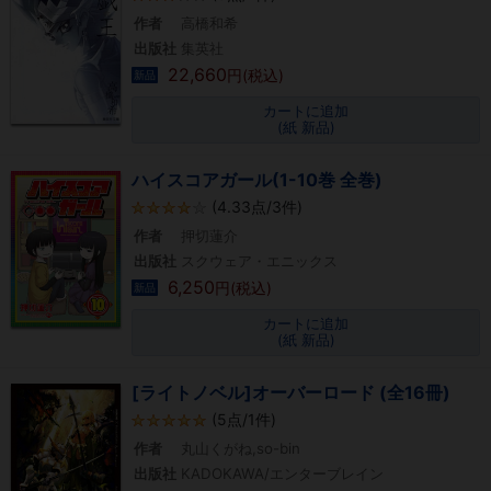
作者
高橋和希
出版社
集英社
22,660
円(税込)
新品
カートに追加
(紙 新品)
ハイスコアガール(1-10巻 全巻)
(4.33点/3件)
作者
押切蓮介
出版社
スクウェア・エニックス
6,250
円(税込)
新品
カートに追加
(紙 新品)
[ライトノベル]オーバーロード (全16冊)
(5点/1件)
作者
丸山くがね,so-bin
出版社
KADOKAWA/エンターブレイン