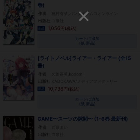
巻)
作者
種村有菜,バンダイナムコオンライン
出版社
白泉社
1,056
円(税込)
新品
カートに追加
(紙 新品)
[ライトノベル]ライアー・ライアー (全15
冊)
作者
久追遥希,konomi
出版社
KADOKAWA/メディアファクトリー
10,736
円(税込)
新品
カートに追加
(紙 新品)
GAME〜スーツの隙間〜 (1-6巻 最新刊)
作者
西形まい
出版社
白泉社