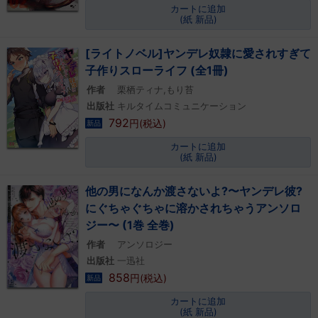
カートに追加
(紙 新品)
[ライトノベル]ヤンデレ奴隷に愛されすぎて
子作りスローライフ (全1冊)
作者
栗栖ティナ,もり苔
出版社
キルタイムコミュニケーション
792
円(税込)
新品
カートに追加
(紙 新品)
他の男になんか渡さないよ?〜ヤンデレ彼?
にぐちゃぐちゃに溶かされちゃうアンソロ
ジー〜 (1巻 全巻)
作者
アンソロジー
出版社
一迅社
858
円(税込)
新品
カートに追加
(紙 新品)