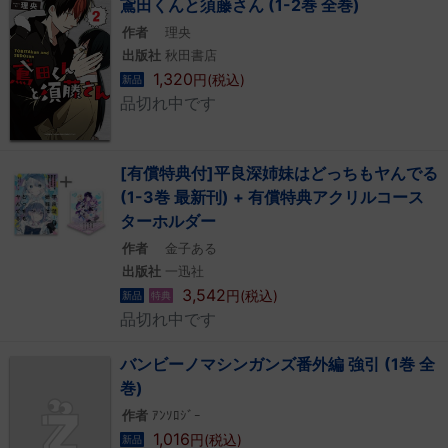
鳶田くんと須藤さん (1-2巻 全巻)
作者
理央
出版社
秋田書店
1,320
円(税込)
新品
品切れ中です
[有償特典付]平良深姉妹はどっちもヤんでる
(1-3巻 最新刊) + 有償特典アクリルコース
ターホルダー
作者
金子ある
出版社
一迅社
3,542
円(税込)
新品
特典
品切れ中です
バンビーノマシンガンズ番外編 強引 (1巻 全
巻)
作者
ｱﾝｿﾛｼﾞｰ
1,016
円(税込)
新品