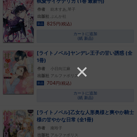
執愛サイケデリカ (1巻 最新刊)
作者
紡木すあ,琴子
出版社
ぶんか社
825
円(税込)
新品
カートに追加
(紙 新品)
[ライトノベル]ヤンデレ王子の甘い誘惑 (全
1冊)
作者
小日向江麻
出版社
アルファポリス
704
円(税込)
新品
カートに追加
(紙 新品)
[ライトノベル]乙女な人形奥様と爽やか騎士
様の甘やかな日常 (全1冊)
作者
南玲子
出版社
アルファポリス