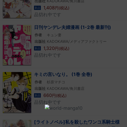
出版社
KADOKAWA/角川書店
1,408
円(税込)
新品
品切れ中です
日刊ヤンデレ夫婦漫画 (1-2巻 最新刊)
作者
キュン妻
出版社
KADOKAWA/メディアファクトリー
1,320
円(税込)
新品
品切れ中です
キミの言いなり。 (1巻 全巻)
作者
杉原マチコ
出版社
KADOKAWA/角川書店
660
円(税込)
新品
品切れ中です
[ライトノベル]私を殺したワンコ系騎士様