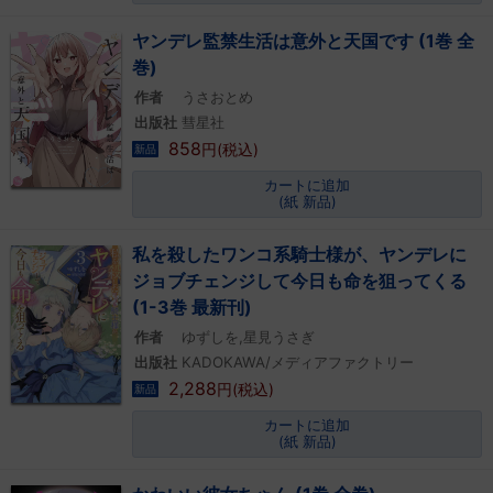
ヤンデレ監禁生活は意外と天国です (1巻 全
巻)
作者
うさおとめ
出版社
彗星社
858
円(税込)
新品
カートに追加
(紙 新品)
私を殺したワンコ系騎士様が、ヤンデレに
ジョブチェンジして今日も命を狙ってくる
(1-3巻 最新刊)
作者
ゆずしを,星見うさぎ
出版社
KADOKAWA/メディアファクトリー
2,288
円(税込)
新品
カートに追加
(紙 新品)