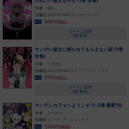
かわいい彼女ちゃん (1巻 全巻)
作者
蝉丸
出版社
KADOKAWA/エンターブレイン
748
円(税込)
新品
カートに追加
(紙 新品)
ヤンデレ彼女に眠らせてもらえない話 (1巻
全巻)
作者
くすのき
出版社
KADOKAWA/メディアファクトリー
770
円(税込)
新品
カートに追加
(紙 新品)
ヤンデレカフェへようこそ (1-2巻 最新刊)
作者
ひのみや
出版社
スクウェア・エニックス
1,500
円(税込)
新品