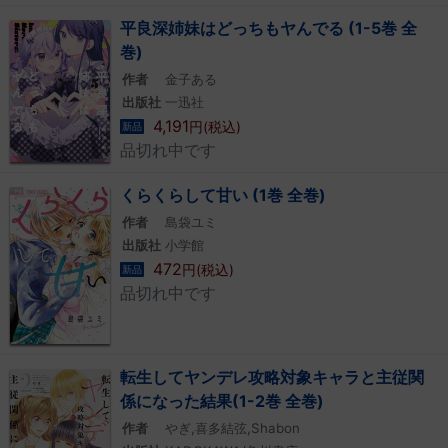
平良深姉妹はどっちもヤんでる (1-5巻 全
巻)
作者
金子ある
出版社
一迅社
4,191
円(税込)
新品
品切れ中です
くらくらして甘い (1巻 全巻)
作者
島袋ユミ
出版社
小学館
472
円(税込)
新品
品切れ中です
転生してヤンデレ攻略対象キャラと主従関
係になった結果(1-2巻 全巻)
作者
やぎ,喜多結弦,Shabon