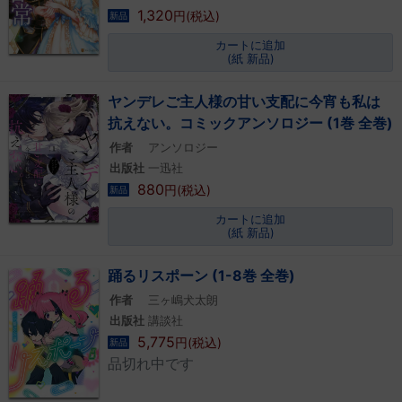
1,320
円(税込)
新品
カートに追加
(紙 新品)
ヤンデレご主人様の甘い支配に今宵も私は
抗えない。コミックアンソロジー (1巻 全巻)
作者
アンソロジー
出版社
一迅社
880
円(税込)
新品
カートに追加
(紙 新品)
踊るリスポーン (1-8巻 全巻)
作者
三ヶ嶋犬太朗
出版社
講談社
5,775
円(税込)
新品
品切れ中です