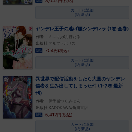
3,042
円(税込)
新品
カートに追加
(紙 新品)
ヤンデレ王子の逃げ腰シンデレラ (1巻 全巻)
作者
ミユキ,柳月ほたる
出版社
アルファポリス
704
円(税込)
新品
カートに追加
(紙 新品)
異世界で配信活動をしたら大量のヤンデレ
信者を生み出してしまった件 (1-7巻 最新
刊)
作者
伊予嶺つく,みょん
出版社
KADOKAWA/角川書店
5,412
円(税込)
新品
カートに追加
(紙 新品)