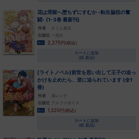
花は淫獄へ堕ちずにすむか -転生脇役の奮
闘- (1-3巻 最新刊)
作者
さくら真呂
出版社
一迅社
2,275
円(税込)
新品
カートに追加
(紙 新品)
[ライトノベル]前世を思い出して王子の追っ
かけを止めたら、逆に迫られています (全1
冊)
作者
扇レンナ
出版社
アルファポリス
1,320
円(税込)
新品
カートに追加
(紙 新品)