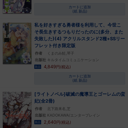
カートに追加
(紙 新品)
私を好きすぎる勇者様を利用して、今世こ
そ長生きするつもりだったのに(多分、また
失敗した)(4) アクリルスタンド2種+SSリー
フレット付き限定版
作者
くまのみ鮭,琴子
出版社
キルタイムコミュニケーション
4,849
円(税込)
新品
カートに追加
(紙 新品)
[ライトノベル]破滅の魔導王とゴーレムの蛮
妃(全2冊)
作者
北下路来名,芝
出版社
KADOKAWA/エンターブレイン
2,640
円(税込)
新品