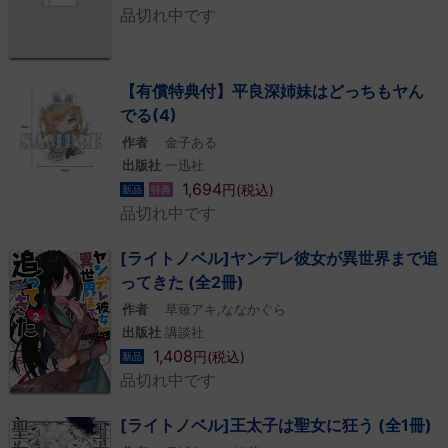
品切れ中です
【有償特典付】平良深姉妹はどっちもヤん
でる(4)
作者
金子ある
出版社
一迅社
1,694
円(税込)
新品
特典
品切れ中です
[ライトノベル]ヤンデレ彼女が異世界まで追
ってきた (全2冊)
作者
草薙アキ,ななかぐら
出版社
講談社
1,408
円(税込)
新品
品切れ中です
[ライトノベル]王太子は聖女に狂う (全1冊)