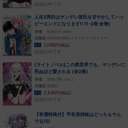
品切れ中です
人生2周目はヤンデレ彼氏を甘やかしてハッ
ピーエンドになります!! (1-2巻 全巻)
作者
杜若わか,pixiv
出版社
KADOKAWA/メディアファクトリー
1,298
円(税込)
新品
品切れ中です
[ライトノベル]この異世界でも、ヤンデレに
死ぬほど愛される (全2冊)
作者
緋色の雨,つかこ
出版社
双葉社
2,640
円(税込)
新品
品切れ中です
【有償特典付】平良深姉妹はどっちもヤん
でる(5)