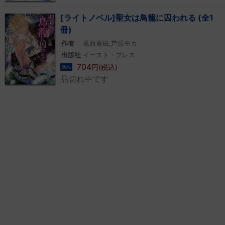
[ライトノベル]聖女は鳥籠に囚われる (全1
冊)
作者
葛西青磁,芦原モカ
出版社
イースト・プレス
704
円(税込)
新品
品切れ中です