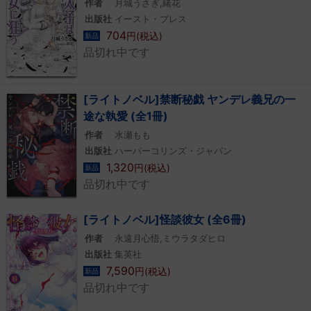
作者
月城うさぎ,緒花
出版社
イースト・プレス
704
円(税込)
新品
品切れ中です
[ライトノベル]禁断秘戯 ヤンデレ義兄の一
途な執愛 (全1冊)
作者
水瀬もも
出版社
ハーパーコリンズ・ジャパン
1,320
円(税込)
新品
品切れ中です
[ライトノベル]怪談彼女 (全6冊)
作者
永遠月心悟,ミウラタダヒロ
出版社
集英社
7,590
円(税込)
新品
品切れ中です