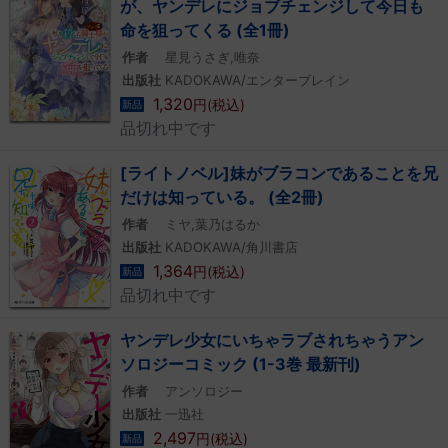
が、ヤンデレにジョブチェンジして今日も
命を狙ってくる (全1冊)
作者
星見うさぎ,唯奈
出版社
KADOKAWA/エンターブレイン
1,320
円(税込)
新品
品切れ中です
[ライトノベル]妹がブラコンであることを兄
だけは知っている。 (全2冊)
作者
ミヤ,葉乃はるか
出版社
KADOKAWA/角川書店
1,364
円(税込)
新品
品切れ中です
ヤンデレ少女にいちゃラブされちゃうアン
ソロジーコミック (1-3巻 最新刊)
作者
アンソロジー
出版社
一迅社
2,497
円(税込)
新品