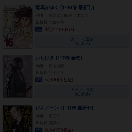
竜馬がゆく (1-16巻 最新刊)
作者
司馬遼太郎,鈴ノ木ユウ
出版社
文藝春秋
12,144
円(税込)
新品
カートに追加
(紙 新品)
いちげき (1-7巻 全巻)
作者
松本次郎
出版社
リイド社
5,390
円(税込)
新品
カートに追加
(紙 新品)
だんドーン (1-11巻 最新刊)
作者
泰三子
出版社
講談社
8,547
円(税込)
新品