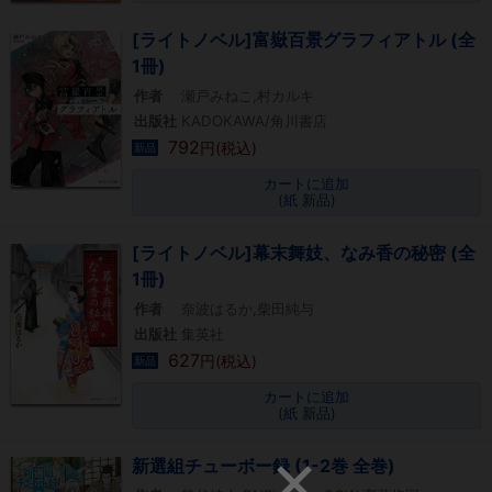
[ライトノベル]富嶽百景グラフィアトル (全
1冊)
作者
瀬戸みねこ,村カルキ
出版社
KADOKAWA/角川書店
792
円(税込)
新品
カートに追加
(紙 新品)
[ライトノベル]幕末舞妓、なみ香の秘密 (全
1冊)
作者
奈波はるか,柴田純与
出版社
集英社
627
円(税込)
新品
カートに追加
(紙 新品)
新選組チューボー録 (1-2巻 全巻)