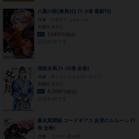
八重の桜[集英社] (1-3巻 最新刊)
作者
竹村洋平,山本むつみ
出版社
集英社
1,445
円(税込)
新品
品切れ中です
侠医冬馬 (1-12巻 全巻)
作者
村上もとか,かわのいちろう
出版社
集英社
8,569
円(税込)
新品
品切れ中です
幕末異聞録 コードギアス 反逆のルルーシ (1
巻 全巻)
作者
大河内一楼,銃爺