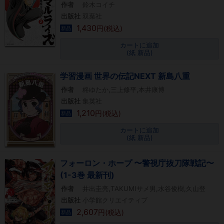
作者
鈴木コイチ
出版社
双葉社
1,430
円(税込)
新品
カートに追加
(紙 新品)
学習漫画 世界の伝記NEXT 新島八重
作者
柊ゆたか,三上修平,本井康博
出版社
集英社
1,210
円(税込)
新品
カートに追加
(紙 新品)
フォーロン・ホープ 〜警視庁抜刀隊戦記〜
(1-3巻 最新刊)
作者
井出圭亮,TAKUMIサメ男,水谷俊樹,久山登
出版社
小学館クリエイティブ
2,607
円(税込)
新品