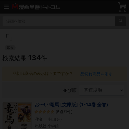
「
」
幕末
134
検索結果
件
品切れ商品の表示は不要ですか？
品切れ商品を消す
並び順
お〜い!竜馬 [文庫版] (1-14巻 全巻)
(5点/1件)
作者
小山ゆう
出版社
小学館