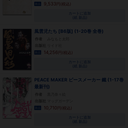
9,533
円(税込)
新品
カートに追加
(紙 新品)
風雲児たち [B6版] (1-20巻 全巻)
作者
みなもと太郎
出版社
リイド社
14,256
円(税込)
新品
カートに追加
(紙 新品)
PEACE MAKER ピースメーカー 鐵 (1-17巻
最新刊)
作者
黒乃奈々絵
出版社
マッグガーデン
10,710
円(税込)
新品
カートに追加
(紙 新品)