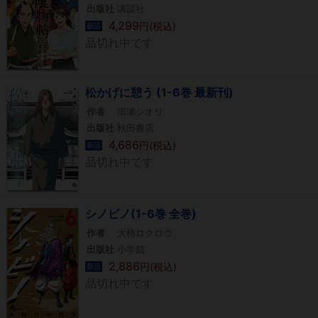
出版社
講談社
4,299
円(税込)
新品
品切れ中です
松かげに憩う (1-6巻 最新刊)
作者
雨瀬シオリ
出版社
秋田書店
4,686
円(税込)
新品
品切れ中です
シノビノ(1-6巻 全巻)
作者
大柿ロクロウ
出版社
小学館
2,886
円(税込)
新品
品切れ中です