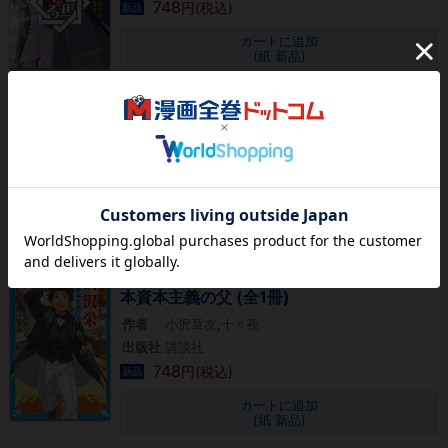
748
円(税込)
新品
カートに追加
(紙 新品)
猛き黄金の国 高橋是清 (1巻 全巻)
作者
本宮ひろ志
出版社
集英社
825
円(税込)
新品
カートに追加
(紙 新品)
[ライトノベル]歴史人物ドラマ 渋沢栄一 日
本資本主義の父 (全1冊)
作者
小沢章友,十々夜
出版社
講談社
748
円(税込)
新品
カートに追加
(紙 新品)