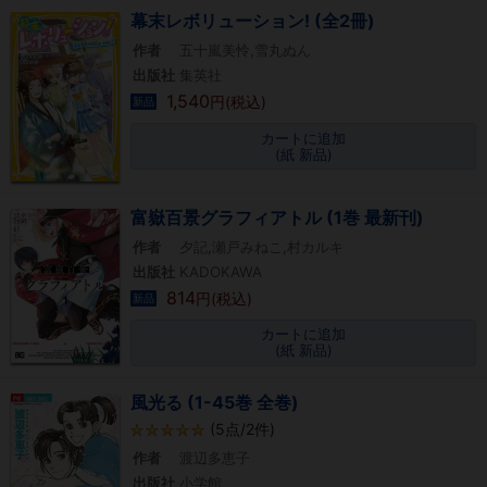
幕末レボリューション! (全2冊)
作者
五十嵐美怜,雪丸ぬん
出版社
集英社
1,540
円(税込)
新品
カートに追加
(紙 新品)
富嶽百景グラフィアトル (1巻 最新刊)
作者
夕記,瀬戸みねこ,村カルキ
出版社
KADOKAWA
814
円(税込)
新品
カートに追加
(紙 新品)
風光る (1-45巻 全巻)
(5点/2件)
作者
渡辺多恵子
出版社
小学館