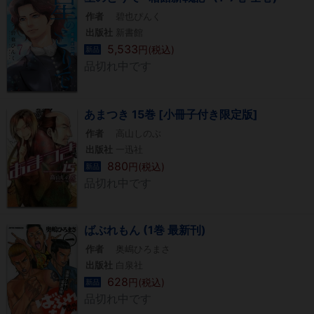
作者
碧也ぴんく
出版社
新書館
5,533
円(税込)
新品
品切れ中です
あまつき 15巻 [小冊子付き限定版]
作者
高山しのぶ
出版社
一迅社
880
円(税込)
新品
品切れ中です
ばぶれもん (1巻 最新刊)
作者
奥嶋ひろまさ
出版社
白泉社
628
円(税込)
新品
品切れ中です