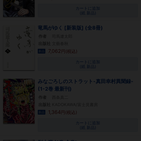
カートに追加
(紙 新品)
竜馬がゆく [新装版] (全8冊)
作者
司馬遼太郎
出版社
文藝春秋
7,062
円(税込)
新品
カートに追加
(紙 新品)
みなごろしのストラット-真田幸村異聞録-
(1-2巻 最新刊)
作者
西条真二
出版社
KADOKAWA/富士見書房
1,364
円(税込)
新品
カートに追加
(紙 新品)