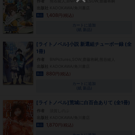
作者
熊谷綾人,BNPictures,SOW,齋藤将嗣
出版社
KADOKAWA/角川書店
1,408
円(税込)
新品
カートに追加
(紙 新品)
[ライトノベル]小説 新選組チューボー録 (全
1冊)
作者
BNPictures,SOW,齋藤将嗣,熊谷綾人
出版社
KADOKAWA/角川書店
880
円(税込)
新品
カートに追加
(紙 新品)
[ライトノベル]荒城に白百合ありて (全1冊)
作者
須賀しのぶ
出版社
KADOKAWA/角川書店
1,870
円(税込)
新品
カートに追加