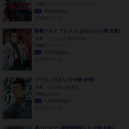
出版社
角川グループパブリッシング
616
円(税込)
新品
品切れ中です
勤番グルメ ブシメシ! おかわり (1巻 全巻)
作者
土山しげる,酒井伴四郎
出版社
リイド社
1,100
円(税込)
新品
品切れ中です
ツワモノガタリ (1-8巻 全巻)
作者
細川忠孝,山村竜也
出版社
講談社
5,841
円(税込)
新品
品切れ中です
星のとりで -箱館新戦記- (1-7巻 全巻)