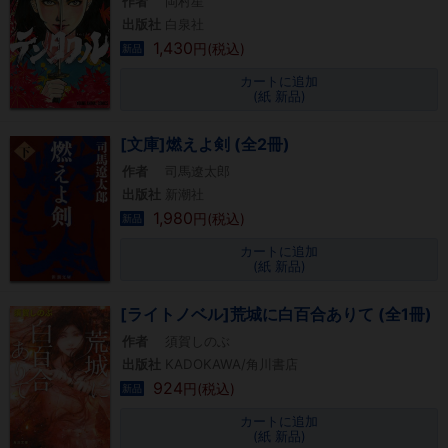
作者
岡村星
出版社
白泉社
1,430
円(税込)
新品
カートに追加
(紙 新品)
[文庫]燃えよ剣 (全2冊)
作者
司馬遼太郎
出版社
新潮社
1,980
円(税込)
新品
カートに追加
(紙 新品)
[ライトノベル]荒城に白百合ありて (全1冊)
作者
須賀しのぶ
出版社
KADOKAWA/角川書店
924
円(税込)
新品
カートに追加
(紙 新品)