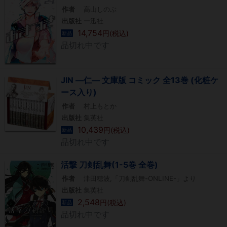
作者
高山しのぶ
出版社
一迅社
14,754
円(税込)
新品
品切れ中です
JIN ―仁― 文庫版 コミック 全13巻 (化粧ケ
ース入り)
作者
村上もとか
出版社
集英社
10,439
円(税込)
新品
品切れ中です
活撃 刀剣乱舞(1-5巻 全巻)
作者
津田穂波,「刀剣乱舞-ONLINE-」より
出版社
集英社
2,548
円(税込)
新品
品切れ中です