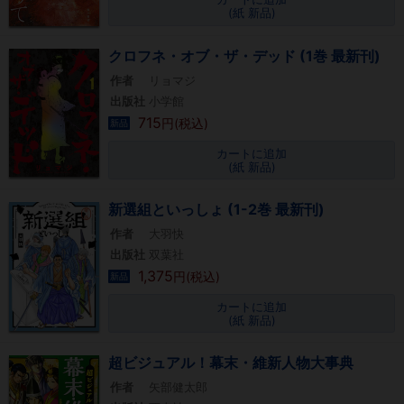
(紙 新品)
クロフネ・オブ・ザ・デッド (1巻 最新刊)
作者
リョマジ
出版社
小学館
715
円(税込)
新品
カートに追加
(紙 新品)
新選組といっしょ (1-2巻 最新刊)
作者
大羽快
出版社
双葉社
1,375
円(税込)
新品
カートに追加
(紙 新品)
超ビジュアル！幕末・維新人物大事典
作者
矢部健太郎