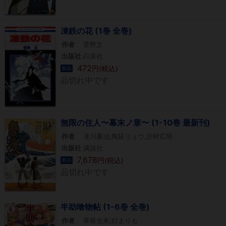
凍鉄の花 (1巻 全巻)
作者
菅野文
出版社
白泉社
472
円(税込)
新品
品切れ中です
無限の住人〜幕末ノ章〜 (1-10巻 最新刊)
作者
滝川廉治,陶延リュウ,沙村広明
出版社
講談社
7,678
円(税込)
新品
品切れ中です
半助喰物帖 (1-6巻 全巻)
作者
草香去来,灯まりも