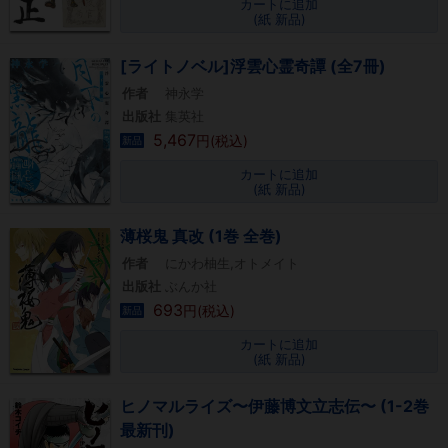
カートに追加
(紙 新品)
[ライトノベル]浮雲心霊奇譚 (全7冊)
作者
神永学
出版社
集英社
5,467
円(税込)
新品
カートに追加
(紙 新品)
薄桜鬼 真改 (1巻 全巻)
作者
にかわ柚生,オトメイト
出版社
ぶんか社
693
円(税込)
新品
カートに追加
(紙 新品)
ヒノマルライズ〜伊藤博文立志伝〜 (1-2巻
最新刊)