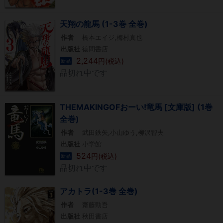
天翔の龍馬 (1-3巻 全巻)
作者
橋本エイジ,梅村真也
出版社
徳間書店
2,244
円(税込)
新品
品切れ中です
THEMAKINGOFおーい!竜馬 [文庫版] (1巻
全巻)
作者
武田鉄矢,小山ゆう,柳沢智夫
出版社
小学館
524
円(税込)
新品
品切れ中です
アカトラ(1-3巻 全巻)
作者
齋藤勁吾
出版社
秋田書店