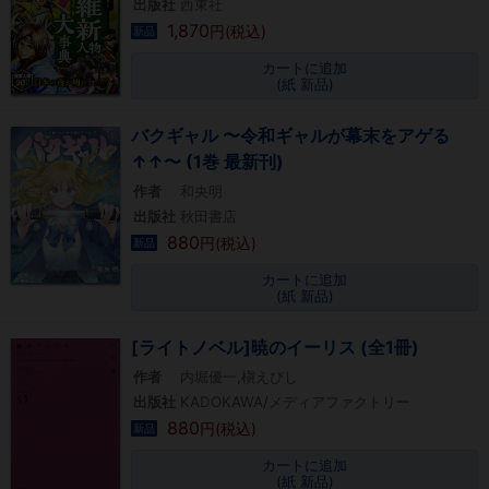
出版社
西東社
1,870
円(税込)
新品
カートに追加
(紙 新品)
バクギャル 〜令和ギャルが幕末をアゲる
↑↑〜 (1巻 最新刊)
作者
和央明
出版社
秋田書店
880
円(税込)
新品
カートに追加
(紙 新品)
[ライトノベル]暁のイーリス (全1冊)
作者
内堀優一,槇えびし
出版社
KADOKAWA/メディアファクトリー
880
円(税込)
新品
カートに追加
(紙 新品)