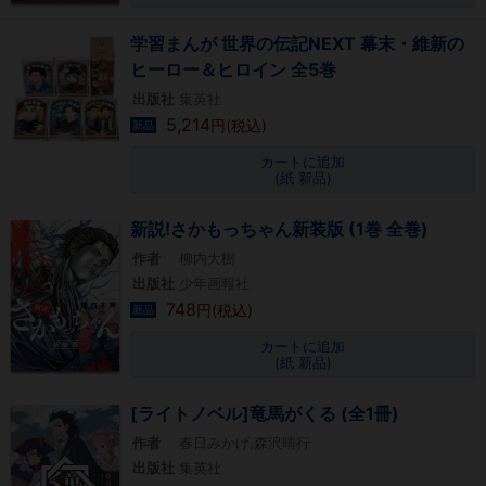
学習まんが 世界の伝記NEXT 幕末・維新の
ヒーロー＆ヒロイン 全5巻
出版社
集英社
5,214
円(税込)
新品
カートに追加
(紙 新品)
新説!さかもっちゃん新装版 (1巻 全巻)
作者
柳内大樹
出版社
少年画報社
748
円(税込)
新品
カートに追加
(紙 新品)
[ライトノベル]竜馬がくる (全1冊)
作者
春日みかげ,森沢晴行
出版社
集英社