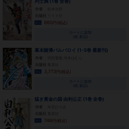
列士満 (1巻 全巻)
作者
松本次郎
出版社
リイド社
660
円(税込)
新品
カートに追加
(紙 新品)
幕末賭博バルバロイ (1-5巻 最新刊)
作者
羽田豊隆,河本ほむら
出版社
集英社
3,773
円(税込)
新品
カートに追加
(紙 新品)
猛き黄金の国 由利公正 (1巻 全巻)
作者
本宮ひろ志
出版社
集英社
748
円(税込)
新品