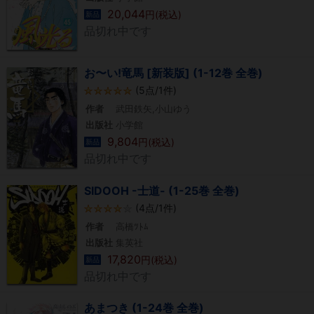
20,044
円(税込)
新品
品切れ中です
お〜い!竜馬 [新装版] (1-12巻 全巻)
(5点/1件)
作者
武田鉄矢,小山ゆう
出版社
小学館
9,804
円(税込)
新品
品切れ中です
SIDOOH -士道- (1-25巻 全巻)
(4点/1件)
作者
高橋ﾂﾄﾑ
出版社
集英社
17,820
円(税込)
新品
品切れ中です
あまつき (1-24巻 全巻)