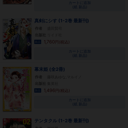
カートに追加
(紙 新品)
真剣にシす (1-2巻 最新刊)
作者
盛田賢司
出版社
リイド社
1,760
円(税込)
新品
カートに追加
(紙 新品)
幕末姫 (全2冊)
作者
藤咲あゆな,マルイノ
出版社
集英社
1,496
円(税込)
新品
カートに追加
(紙 新品)
テンタクル (1-2巻 最新刊)