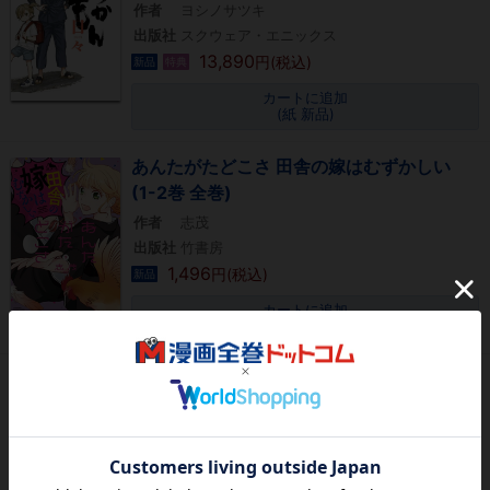
作者
ヨシノサツキ
出版社
スクウェア・エニックス
13,890
円(税込)
新品
特典
カートに追加
(紙 新品)
あんたがたどこさ 田舎の嫁はむずかしい
(1-2巻 全巻)
作者
志茂
出版社
竹書房
1,496
円(税込)
新品
カートに追加
(紙 新品)
四見塚の怪異さん(1巻 最新刊)
作者
緑川葉,HIJIKI
出版社
KADOKAWA/メディアファクトリー
605
円(税込)
新品