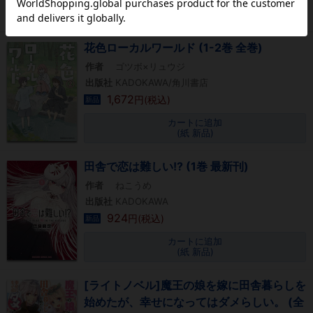
カートに追加
(紙 新品)
花色ローカルワールド (1-2巻 全巻)
作者
ゴツボ×リュウジ
出版社
KADOKAWA/角川書店
1,672
円(税込)
新品
カートに追加
(紙 新品)
田舎で恋は難しい!? (1巻 最新刊)
作者
ねこうめ
出版社
KADOKAWA
924
円(税込)
新品
カートに追加
(紙 新品)
[ライトノベル]魔王の娘を嫁に田舎暮らしを
始めたが、幸せになってはダメらしい。 (全