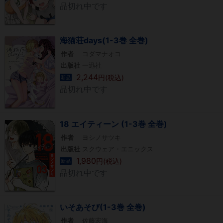
品切れ中です
海猫荘days(1-3巻 全巻)
作者
コダマナオコ
出版社
一迅社
2,244
円(税込)
新品
品切れ中です
18 エイティーン (1-3巻 全巻)
作者
ヨシノサツキ
出版社
スクウェア・エニックス
1,980
円(税込)
新品
品切れ中です
いそあそび(1-3巻 全巻)
作者
佐藤宏海