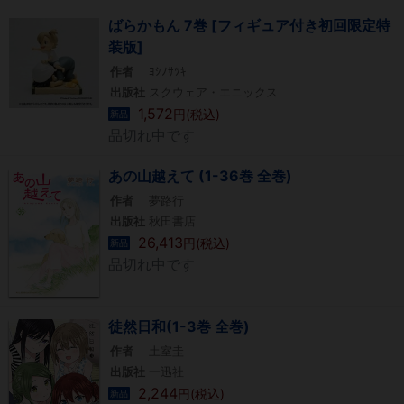
ばらかもん 7巻 [フィギュア付き初回限定特
装版]
作者
ﾖｼﾉｻﾂｷ
出版社
スクウェア・エニックス
1,572
円(税込)
新品
品切れ中です
あの山越えて (1-36巻 全巻)
作者
夢路行
出版社
秋田書店
26,413
円(税込)
新品
品切れ中です
徒然日和(1-3巻 全巻)
作者
土室圭
出版社
一迅社
2,244
円(税込)
新品