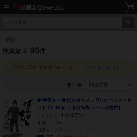
田舎
95
検索結果
件
品切れ商品の表示は不要ですか？
品切れ商品を消す
並び順
◆特典あり◆ばらかもん バリューパックセ
ット (1-19巻 全巻)[特製シール4種付]
(4.43点/7件)
作者
ﾖｼﾉｻﾂｷ
出版社
スクウェア・エニックス