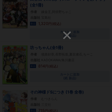
(全1冊)
作者
錬金王,阿倍野ちゃこ
出版社
宝島社
1,320
円(税込)
新品
カートに追加
(紙 新品)
坊っちゃん(全1冊)
作者
後路好章,長野拓造,夏目漱石,ちーこ
出版社
KADOKAWA/角川書店
814
円(税込)
新品
カートに追加
(紙 新品)
その神様ドSにつき (1巻 全巻)
作者
むつきらん
出版社
三交社
715
円(税込)
新品