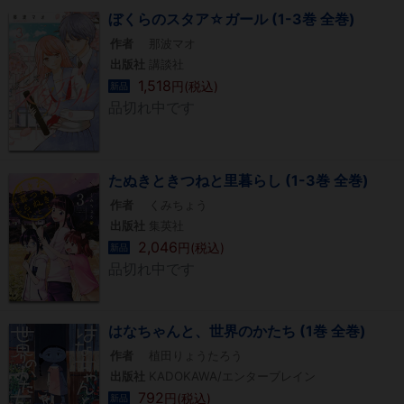
ぼくらのスタア☆ガール (1-3巻 全巻)
作者
那波マオ
出版社
講談社
1,518
円(税込)
新品
品切れ中です
たぬきときつねと里暮らし (1-3巻 全巻)
作者
くみちょう
出版社
集英社
2,046
円(税込)
新品
品切れ中です
はなちゃんと、世界のかたち (1巻 全巻)
作者
植田りょうたろう
出版社
KADOKAWA/エンターブレイン
792
円(税込)
新品