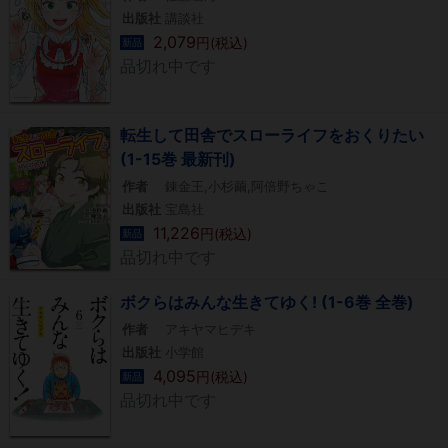
出版社
講談社
2,079
円(税込)
新品
品切れ中です
転生して田舎でスローライフをおくりたい
(1-15巻 最新刊)
作者
錬金王,小杉繭,阿倍野ちゃこ
出版社
宝島社
11,226
円(税込)
新品
品切れ中です
ボクらはみんな生きてゆく! (1-6巻 全巻)
作者
アキヤマヒデキ
出版社
小学館
4,095
円(税込)
新品
品切れ中です