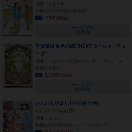
作者
佐倉イサミ
出版社
KADOKAWA/角川書店
715
円(税込)
新品
カートに追加
(紙 新品)
学習漫画 世界の伝記NEXT ターシャ・テュ
ーダー
作者
ノセクニコ,黒沢翔,アン・K・ベネデュース
出版社
集英社
1,210
円(税込)
新品
カートに追加
(紙 新品)
のんのんびより (1-16巻 全巻)
(4点/1件)
作者
あっと
出版社
KADOKAWA/メディアファクトリー
9,624
新品