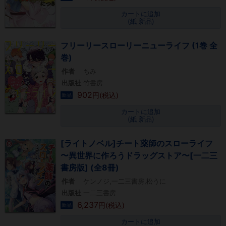
カートに追加
(紙 新品)
フリーリースローリーニューライフ (1巻 全
巻)
作者
ちみ
出版社
竹書房
902
円(税込)
新品
カートに追加
(紙 新品)
[ライトノベル]チート薬師のスローライフ
〜異世界に作ろうドラッグストア〜[一二三
書房版] (全8冊)
作者
ケンノジ,一二三書房,松うに
出版社
一二三書房
6,237
円(税込)
新品
カートに追加