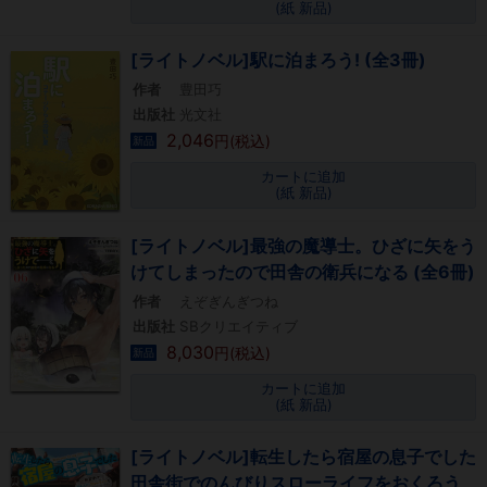
(紙 新品)
[ライトノベル]駅に泊まろう! (全3冊)
作者
豊田巧
出版社
光文社
2,046
円(税込)
新品
カートに追加
(紙 新品)
[ライトノベル]最強の魔導士。ひざに矢をう
けてしまったので田舎の衛兵になる (全6冊)
作者
えぞぎんぎつね
出版社
SBクリエイティブ
8,030
円(税込)
新品
カートに追加
(紙 新品)
[ライトノベル]転生したら宿屋の息子でした
田舎街でのんびりスローライフをおくろう