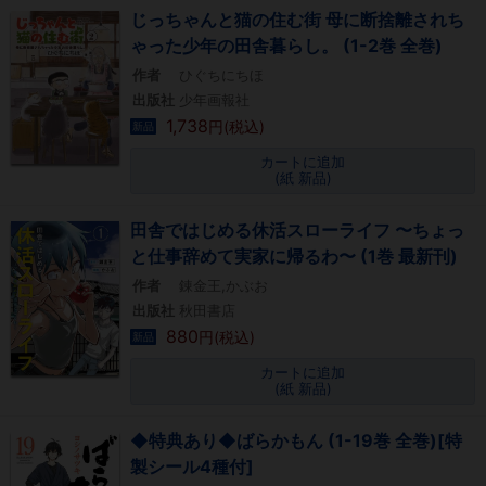
じっちゃんと猫の住む街 母に断捨離されち
ゃった少年の田舎暮らし。 (1-2巻 全巻)
作者
ひぐちにちほ
出版社
少年画報社
1,738
円(税込)
新品
カートに追加
(紙 新品)
田舎ではじめる休活スローライフ 〜ちょっ
と仕事辞めて実家に帰るわ〜 (1巻 最新刊)
作者
錬金王,かぶお
出版社
秋田書店
880
円(税込)
新品
カートに追加
(紙 新品)
◆特典あり◆ばらかもん (1-19巻 全巻)[特
製シール4種付]