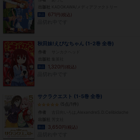
出版社
KADOKAWA/メディアファクトリー
671
円(税込)
新品
品切れ中です
秋田妹!えびなちゃん (1-2巻 全巻)
作者
サンカクヘッド
出版社
集英社
1,320
円(税込)
新品
品切れ中です
サクラクエスト (1-5巻 全巻)
(5点/1件)
作者
古日向いろは,AlexandreS.D.Celibidache
出版社
芳文社
3,650
円(税込)
新品
品切れ中です