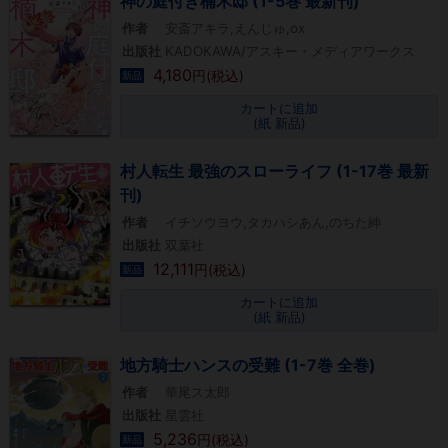
神の庭付き楠木邸 (1-5巻 最新刊)
作者
安斎アキラ,えんじゅ,ox
出版社
KADOKAWA/アスキー・メディアワークス
4,180
円(税込)
新品
カートに追加
(紙 新品)
村人転生 最強のスローライフ (1-17巻 最新
刊)
作者
イチソウヨウ,タカハシあん,のちた紳
出版社
双葉社
12,111
円(税込)
新品
カートに追加
(紙 新品)
地方騎士ハンスの受難 (1-7巻 全巻)
作者
華尾ス太郎
出版社
星雲社
5,236
円(税込)
新品