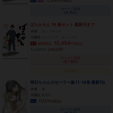
12,690
円(税込)
新品
特典
カートに追加
(紙 新品)
ばらかもん 19 冊セット 最新刊まで
作者
ヨシノサツキ
出版社
スクウェア・エニックス
10,454
期間限定
円(税込)
電子
13,890
24
OFF
円
%
カートに追加
(電子書籍)
タダ読み
明日ちゃんのセーラー服 (1-16巻 最新刊)
作者
博
出版社
集英社
11,121
円(税込)
新品
カートに追加