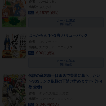
作者
おーはしるい
出版社
ぶんか社
6,267
円(税込)
新品
カートに追加
(紙 新品)
ばらかもん 1〜3巻 バリューパック
作者
ヨシノサツキ
出版社
スクウェア・エニックス
990
円(税込)
新品
カートに追加
(紙 新品)
伝説の竜装騎士は田舎で普通に暮らしたい
〜SSSランク依頼の下請け辞めます!〜 (1-4
巻 全巻)
作者
タック,丸智之,天野英
出版社
スクウェア・エニックス
2,640
円(税込)
新品