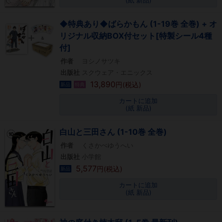
(紙 新品)
◆特典あり◆ばらかもん (1-19巻 全巻) + オ
リジナル収納BOX付セット[特製シール4種
付]
作者
ヨシノサツキ
出版社
スクウェア・エニックス
13,890
円(税込)
新品
特典
カートに追加
(紙 新品)
白山と三田さん (1-10巻 全巻)
作者
くさかべゆうへい
出版社
小学館
5,577
円(税込)
新品
カートに追加
(紙 新品)