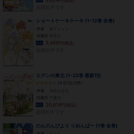
円(税込)
品切れ中です
ショートケーキケーキ (1-12巻 全巻)
作者
森下ｓｕｕ
出版社
集英社
5,456
円(税込)
新品
品切れ中です
エデンの東北 (1-22巻 最新刊)
(4.67点/3件)
作者
深谷かほる
出版社
竹書房
20,614
円(税込)
新品
品切れ中です
のんのんびより りめんばー (1巻 全巻)
作者
あっと