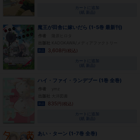
カートに追加
(紙 新品)
魔王が田舎に嫁いだら (1-5巻 最新刊)
作者
隆原ヒロタ
出版社
KADOKAWA/メディアファクトリー
3,608
円(税込)
新品
カートに追加
(紙 新品)
ハイ・ファイ・ランデブー (1巻 全巻)
作者
ymz
出版社
大洋図書
835
円(税込)
新品
カートに追加
(紙 新品)
あい・ターン (1-7巻 全巻)