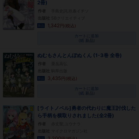
2冊)
作者
手島史詞,玖条イチソ
出版社
SBクリエイティブ
1,342
円(税込)
新品
カートに追加
(紙 新品)
ぬむもさんとんぽぬくん (1-3巻 全巻)
作者
粟岳高弘
出版社
駒草出版
3,435
円(税込)
新品
カートに追加
(紙 新品)
[ライトノベル]勇者の代わりに魔王討伐した
ら手柄を横取りされました(全2冊)
作者
赤丈聖,ユウナラ
出版社
マイクロマガジン社
2,200
円(税込)
新品