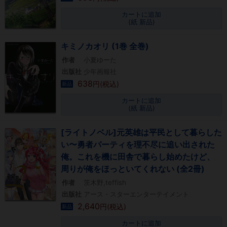
カートに追加
(紙 新品)
キミノカオリ (1巻 全巻)
作者
小夏ゆーた
出版社
少年画報社
638
円(税込)
新品
カートに追加
(紙 新品)
[ライトノベル]元英雄は平民として暮らした
い〜勇者パーティを理不尽に追い出された
俺。これを機に田舎で暮らし始めたけど、
周りが俺をほっといてくれない (全2冊)
作者
茨木野,teffish
出版社
アース・スターエンターテイメント
2,640
円(税込)
新品
カートに追加