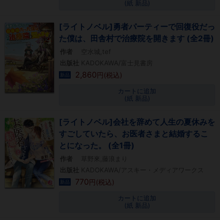
(紙 新品)
[ライトノベル]勇者パーティーで回復役だっ
た僕は、田舎村で治療院を開きます (全2冊)
作者
空水城,tef
出版社
KADOKAWA/富士見書房
2,860
円(税込)
新品
カートに追加
(紙 新品)
[ライトノベル]会社を辞めて人生の夏休みを
すごしていたら、お医者さまと結婚するこ
とになった。 (全1冊)
作者
草野來,藤浪まり
出版社
KADOKAWA/アスキー・メディアワークス
770
円(税込)
新品
カートに追加
(紙 新品)