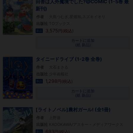
田舎は人外魔境でした?@COMIC (1-5巻 最
新刊)
作者
大島つむぎ,星畑旭,スズキイオリ
出版社
TOブックス
3,575
円(税込)
新品
カートに追加
(紙 新品)
タイニードライブ (1-2巻 全巻)
作者
大石まさる
出版社
少年画報社
1,298
円(税込)
新品
カートに追加
(紙 新品)
[ライトノベル]農村ガール! (全1冊)
作者
上野遊
出版社
KADOKAWA/アスキー・メディアワークス
693
円(税込)
新品