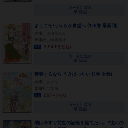
カートに追加
(紙 新品)
ようこそ!うららか食堂へ (1-5巻 最新刊)
作者
矢直ちなみ
出版社
少年画報社
3,949
円(税込)
新品
カートに追加
(紙 新品)
青春するなら うきはったい (1巻 全巻)
作者
みずも
出版社
宙出版
681
円(税込)
新品
カートに追加
(紙 新品)
僕は今すぐ前世の記憶を捨てたい。?憧れの