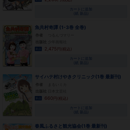
カートに追加
(紙 新品)
魚共村奇譚 (1-3巻 全巻)
作者
つるんづマリー
出版社
少年画報社
2,475
円(税込)
新品
カートに追加
(紙 新品)
サイハテ村けやきクリニック(1巻 最新刊)
作者
まるいミカ
出版社
日本文芸社
660
円(税込)
新品
カートに追加
(紙 新品)
春風ふるさと観光協会(1巻 最新刊)