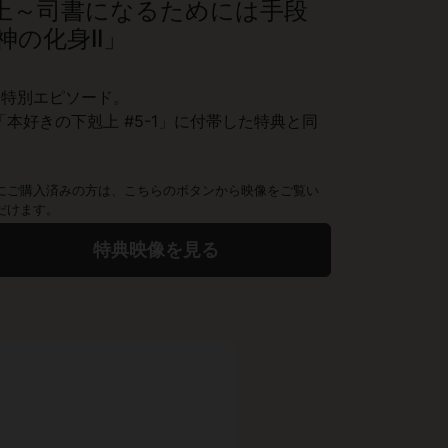
剋上～司書になるためには手段
の化身II」
ぐ特別エピソード。
本好きの下剋上 #5-1」に付帯した特典と同
にご購入済みの方は、こちらのボタンから映像をご覧い
だけます。
特典映像を見る