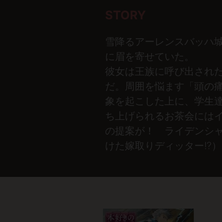
STORY
雪降るアーレンスバッハ
に眉を寄せていた。
彼女は王族に呼び出され
だ。周囲を悩ます「頭の
象を起こした上に、学生
ち上げられるお茶会には
の提案が！ ライデンシ
けた嫁取りディッター!?）