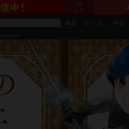
8/9
まで
新品
グッズ
中古
OVA付き新刊