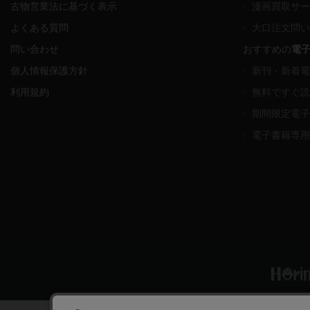
古物営業法に基づく表示
›
漫画買取サー
よくある質問
›
大口注文問い
問い合わせ
おすすめの
電
個人情報保護方針
›
新刊・新着電
利用規約
›
無料ですぐ読
›
期間限定電子
›
電子書籍専用