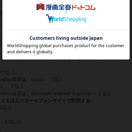
りません。
て】
.0以上
6.0以上 (※)
ォン等、アプリのインストールができないスマートフォンでは
.11以上
efox最新版、Safari ７以上
ョン： ７以上
x最新版、Microsoft Internet Explorer １１以上
Explorer １１以上スマートフォンサイトで利用する
.2以上
：6.0以上
e