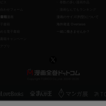
ビス
›
巻数の多い漫画作品
合わせフォーム
›
漫画なんでもランキング
子書籍
漫画
漫画のサイズ(判型)について
子書籍
海外発送 Overseas
める電子書籍
一緒に働きませんか？
書籍キャンペーン
アプリ
Copyright TORICO Co.,Ltd. 2006-2026