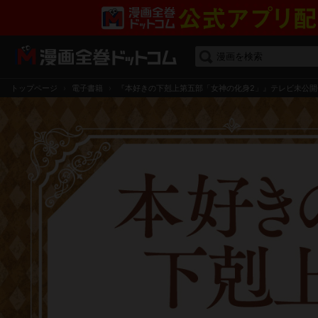
漫画を検索
トップページ
電子書籍
『本好きの下剋上第五部「女神の化身2」』テレビ未公開