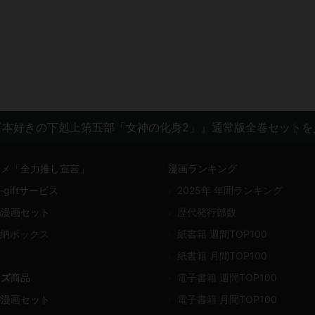
本好きの下剋上第五部「女神の化身2」』通常版全巻セットを
スメ「全力推し宣言」
漫画ランキング
giftサービス
›
2025年 年間ランキング
品
漫画セット
›
歴代発行部数
納ボックス
›
紙書籍 週間TOP100
›
紙書籍 月間TOP100
ッズ
商品
›
電子書籍 週間TOP100
古
漫画セット
›
電子書籍 月間TOP100