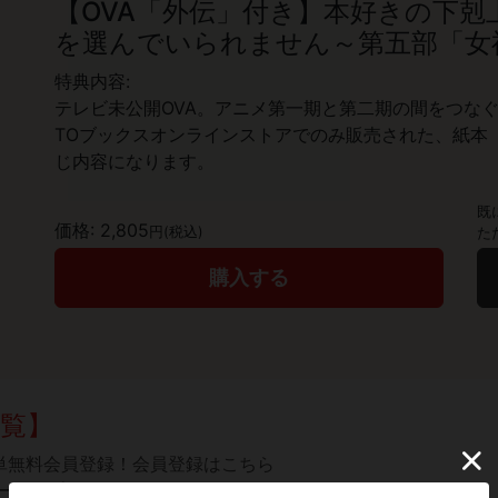
【OVA「外伝」付き】本好きの下
を選んでいられません～第五部「女神
特典内容:
テレビ未公開OVA。アニメ第一期と第二期の間をつな
TOブックスオンラインストアでのみ販売された、紙本「
じ内容になります。
既
価格: 2,805
円(税込)
た
購入する
覧】
簡単無料会員登録！
会員登録はこちら
ーアアプリをインストール