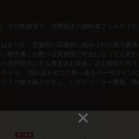
城。その執務室で、次期領主の婚約者フェルディナ
たばかりか、貴族院の図書館に秘められた地下書庫
痛い報告書」の数々は貴族院三年生になっても変わ
達の共同研究に王を巻き込む始末。王の御前だろう
イライラ。 我が道を全力で突っ走るローゼマイン
ャフトの槍を振りかざし、いざディッター勝負、再
電子書籍