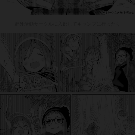
野外活動サークルに入部してキャンプに行ったり