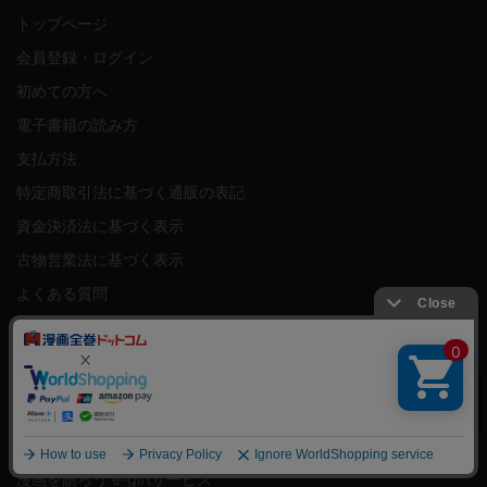
トップページ
会員登録・ログイン
初めての方へ
電子書籍の読み方
支払方法
特定商取引法に基づく通販の表記
資金決済法に基づく表示
古物営業法に基づく表示
よくある質問
問い合わせ
個人情報保護方針
利用規約
上へ
スタッフおススメ「全力推し宣言」
漫画を贈ろう e-giftサービス