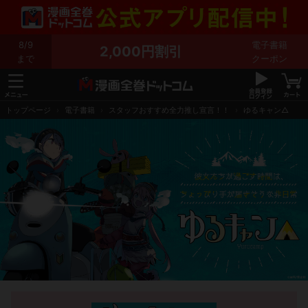
8/9
電子書籍
2,000円割引
まで
クーポン
トップページ
電子書籍
スタッフおすすめ全力推し宣言！！
ゆるキャン△