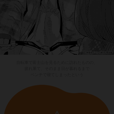
自転車で富士山を見るために訪れたものの、
疲れ果て、そのまま日が暮れるまで
ベンチで寝てしまったという