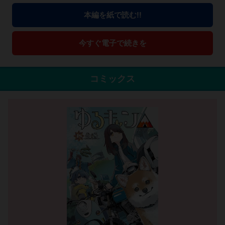
本編を紙で読む!!
今すぐ電子で続きを
コミックス