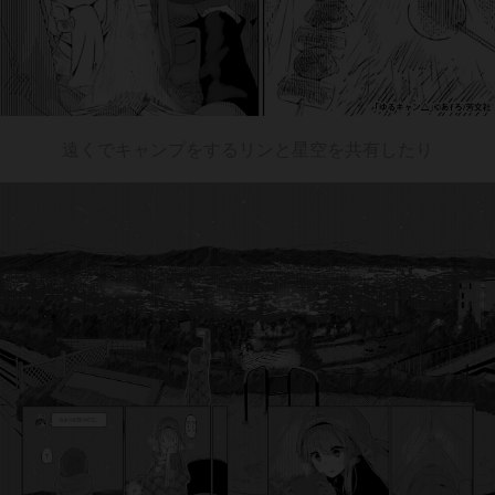
遠くでキャンプをするリンと星空を共有したり