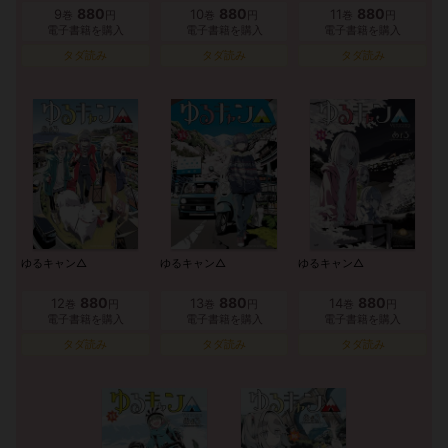
880
880
880
9
10
11
巻
円
巻
円
巻
円
電子書籍を購入
電子書籍を購入
電子書籍を購入
タダ読み
タダ読み
タダ読み
ゆるキャン△
ゆるキャン△
ゆるキャン△
880
880
880
12
13
14
巻
円
巻
円
巻
円
電子書籍を購入
電子書籍を購入
電子書籍を購入
タダ読み
タダ読み
タダ読み