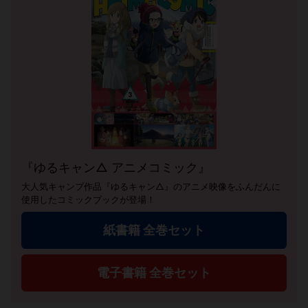
『ゆるキャン△ アニメコミック』
大人気キャンプ作品『ゆるキャン△』のアニメ映像をふんだんに
使用したコミックブックが登場！
紙書籍 全巻セット
電子書籍 全巻セット