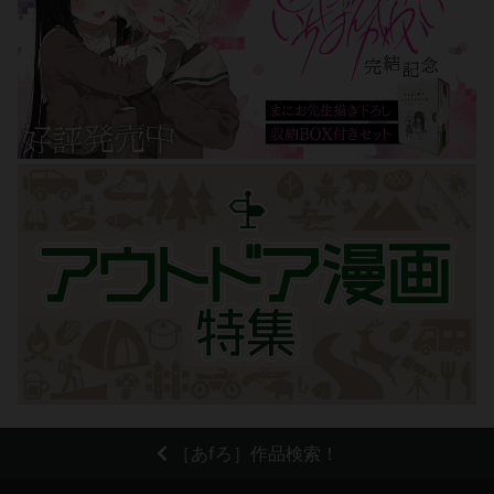
［あfろ］作品検索！