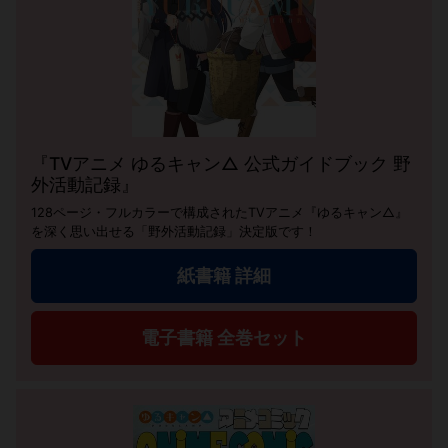
『TVアニメ ゆるキャン△ 公式ガイドブック 野
外活動記録』
128ページ・フルカラーで構成されたTVアニメ『ゆるキャン△』
を深く思い出せる「野外活動記録」決定版です！
紙書籍 詳細
電子書籍 全巻セット