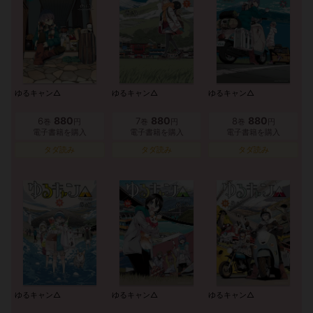
ゆるキャン△
ゆるキャン△
ゆるキャン△
880
880
880
6
7
8
巻
円
巻
円
巻
円
電子書籍を購入
電子書籍を購入
電子書籍を購入
タダ読み
タダ読み
タダ読み
ゆるキャン△
ゆるキャン△
ゆるキャン△