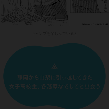
キャンプを楽しんでいると