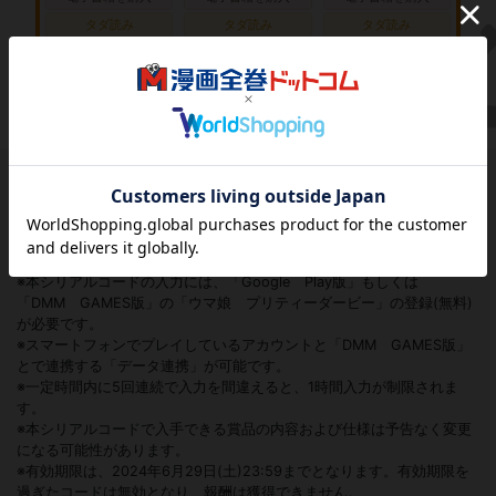
タダ読み
タダ読み
タダ読み
≪注意事項≫
※本シリアルコードひとつにつき、入力は1回限りとなります。
※同一商品を複数購入しても、本シリアルコードで入手できる特典アイ
テムの受取は、1アカウントにつき1回限りとなります。
※本シリアルコードの入力には、「Google Play版」もしくは
「DMM GAMES版」の「ウマ娘 プリティーダービー」の登録(無料)
が必要です。
※スマートフォンでプレイしているアカウントと「DMM GAMES版」
とで連携する「データ連携」が可能です。
※一定時間内に5回連続で入力を間違えると、1時間入力が制限されま
す。
※本シリアルコードで入手できる賞品の内容および仕様は予告なく変更
になる可能性があります。
※有効期限は、2024年6月29日(土)23:59までとなります。有効期限を
過ぎたコードは無効となり、報酬は獲得できません。