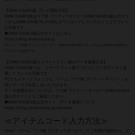
【DMM GAMES版 プレイ開始方法】
DMM GAMES版はウマ娘 プリティーダービーDMM GAMES版公式サイ
トからDMM GAME PLAYERをダウンロードしていただくことでプレイ
が可能です。
●DMM GAMES版公式サイトはこちら
https://dmg.umamusume.jp
※ゲーム「ウマ娘 プリティーダービー」DMM GAMES版をプレイするにはDMM GAMESの
アカウントが必須です。
【DMM GAMES版とスマートフォン版のデータ連携方法】
DMM GAMES版では、スマートフォン版でプレイしているデータと連
携してプレイが可能です。
PCでもスマートフォンでも、ゲーム「ウマ娘 プリティーダービー」を
同じデータでお楽しみいただけます。
データ連携方法については、ウマ娘 プリティーダービー DMM GAMES
版公式サイトよりご確認ください。
●DMM GAMES版公式サイト「データ連携について」
https://dmg.umamusume.jp/datalink/
≪アイテムコード入力方法≫
Step1：ゲーム「ウマ娘 プリティーダービー」にご利用の端末から、ア