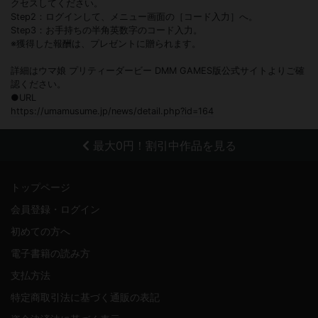
クセスしてください。
Step2：ログインして、メニュー画面の［コード入力］へ。
Step3：お手持ちの半角英数字のコード入力。
※獲得した報酬は、プレゼントに贈られます。
詳細はウマ娘 プリティーダービー DMM GAMES版公式サイトよりご確
認ください。
●URL
https://umamusume.jp/news/detail.php?id=164
最大0円！割引中作品を見る
トップページ
会員登録・ログイン
初めての方へ
電子書籍の読み方
支払方法
特定商取引法に基づく通販の表記