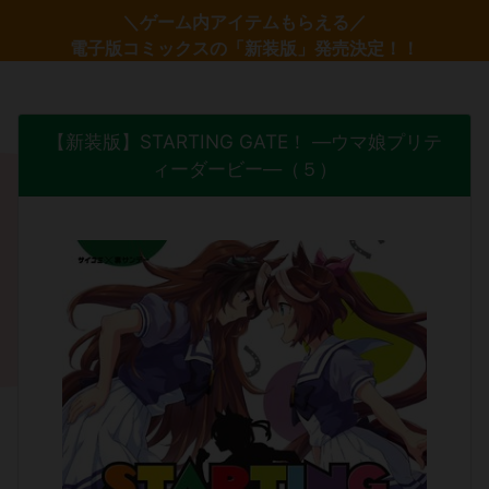
＼ゲーム内アイテムもらえる／
電子版コミックスの「新装版」発売決定！！
【新装版】STARTING GATE！ ―ウマ娘プリテ
ィーダービー―（５）