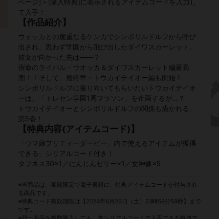
ページ]＞[購入特典]に表示されるアイテムコードを入力し
て入手！
【作品紹介】
ウォッカとの度重なるケンカでシンボリルドルフから呼び
出され、思わず学園から飛び出したダイワスカーレット。
彼女が向かった先は――？
宿命のライバル・ウオッカ＆ダイワスカーレット編最高
潮！！そして、最終章・トウカイテイオー編も開始！
シンボリルドルフに振り向いてもらいたいトウカイテイオ
ーは、「トレセン学園1周マラソン」を企画するが…？
トウカイテイオーとシンボリルドルフの関係も描かれる、
第5巻！
【特典内容(アイテムコード)】
「ウマ娘プリティーダービー」内で使えるアイテムが獲得
できる、シリアルコード付き！
タフネス30×1／にんじんゼリー×1／女神像×5
※当商品は、期間限定で電子書籍に、特典アイテムコードが付与され
る商品です。
※特典コード有効期限は【2024年6月29日（土）23時59分59秒】まで
です。
※同一商品を複数購入しても、本シリアルコードで入手できる特典ア