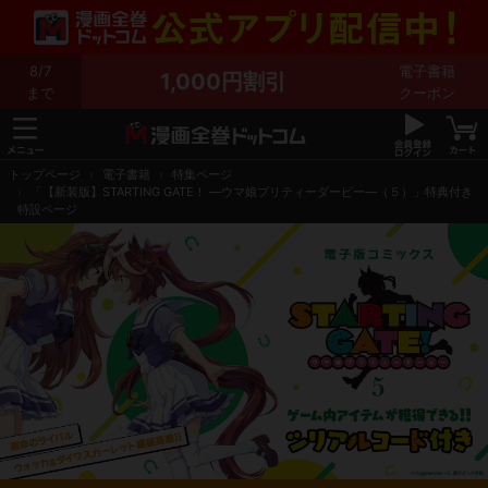
8/7
電子書籍
1,000円割引
まで
クーポン
トップページ
電子書籍
特集ページ
「【新装版】STARTING GATE！ ―ウマ娘プリティーダービー―（５）」特典付き
特設ページ