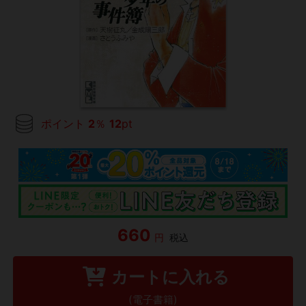
ポイント
2
％
12
pt
660
円
税込
カートに入れる
(電子書籍)