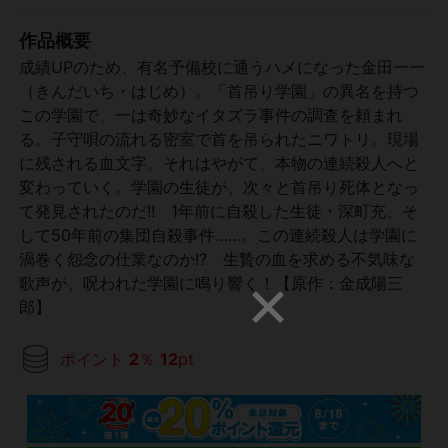
作品概要
成績UPのため、有名予備校に通うハメになった金田一一
（きんだいち・はじめ）。「首吊り学園」の異名を持つ
この学園で、一は奇妙なイタズラ事件の調査を頼まれ
る。子守唄の流れる密室で首を吊られたニワトリ。現場
に残される血文字。それはやがて、本物の連続殺人へと
変わっていく。学園の生徒が、次々と首吊り死体となっ
て発見されたのだ!! 1年前に自殺した生徒・深町充、そ
して50年前の集団自殺事件……。この連続殺人は学園に
渦巻く怨念の仕業なのか!? 生贄の血を求める不気味な
歌声が、呪われた学園に鳴り響く！【原作：金成陽三
郎】
ポイント
2
％
12
pt