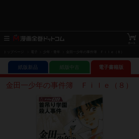
トップページ
電子
少年・青年
金田一少年の事件簿 Ｆｉｌｅ（８）
紙版新品
紙版中古
電子書籍版
金田一少年の事件簿 Ｆｉｌｅ（８）