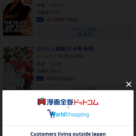
作者
久保帯人
出版社
集英社
43,868
円(税込)
新品
カートに追加
(紙 新品)
はたらく細胞 (1-6巻 全巻)
(4.25点/4件)
作者
清水茜
出版社
講談社
4,510
円(税込)
新品
カートに追加
(紙 新品)
マッシュル-MASHLE- (1-18巻 全巻)
(5点/1件)
作者
甲本一
出版社
集英社