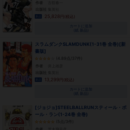
作者
古舘春一
出版社
集英社
25,828
円(税込)
新品
カートに追加
(紙 新品)
スラムダンクSLAMDUNK(1-31巻 全巻)[新
書版]
(4.89点/37件)
作者
井上雄彦
出版社
集英社
13,299
円(税込)
新品
カートに追加
(紙 新品)
[ジョジョ]STEELBALLRUNスティール・ボ
ール・ラン(1-24巻 全巻)
(5点/3件)
作者
荒木飛呂彦