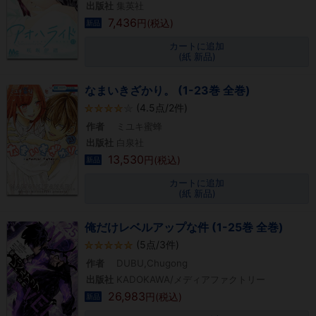
出版社
集英社
7,436
円(税込)
新品
カートに追加
(紙 新品)
なまいきざかり。 (1-23巻 全巻)
(4.5点/2件)
作者
ミユキ蜜蜂
出版社
白泉社
13,530
円(税込)
新品
カートに追加
(紙 新品)
俺だけレベルアップな件 (1-25巻 全巻)
(5点/3件)
作者
DUBU,Chugong
出版社
KADOKAWA/メディアファクトリー
26,983
円(税込)
新品