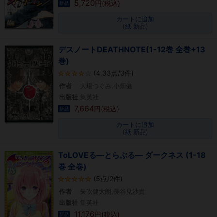
5,720
円(税込)
新品
カートに追加
(紙 新品)
デスノートDEATHNOTE(1-12巻 全巻+13
巻)
(4.33点/3件)
作者
大場つぐみ,小畑健
出版社
集英社
7,664
円(税込)
新品
カートに追加
(紙 新品)
ToLOVEる―とらぶる― ダークネス (1-18
巻 全巻)
(5点/2件)
作者
矢吹健太朗,長谷見沙貴
出版社
集英社
11,176
円(税込)
新品