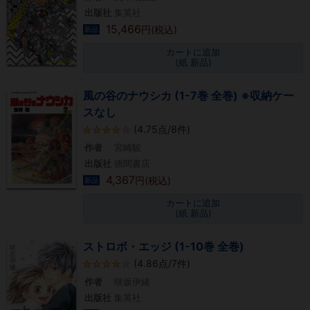
出版社
集英社
15,466
円(税込)
新品
カートに追加
(紙 新品)
風の谷のナウシカ (1-7巻 全巻) ※収納ケー
スなし
(4.75点/8件)
作者
宮崎駿
出版社
徳間書店
4,367
円(税込)
新品
カートに追加
(紙 新品)
ストロボ・エッジ (1-10巻 全巻)
(4.86点/7件)
作者
咲坂伊緒
出版社
集英社