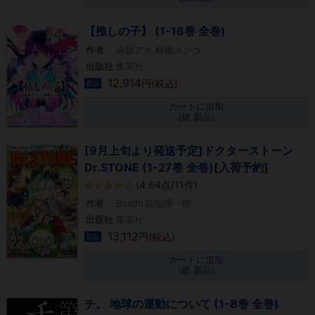
【推しの子】 (1-16巻 全巻)
作者
赤坂アカ,横槍メンゴ
出版社
集英社
12,914
円(税込)
新品
カートに追加
(紙 新品)
[9月上旬より発送予定]ドクターストーン
Dr.STONE (1-27巻 全巻)[入荷予約]
(4.64点/11件)
作者
Boichi,稲垣理一郎
出版社
集英社
13,112
円(税込)
新品
カートに追加
(紙 新品)
チ。 地球の運動について (1-8巻 全巻)