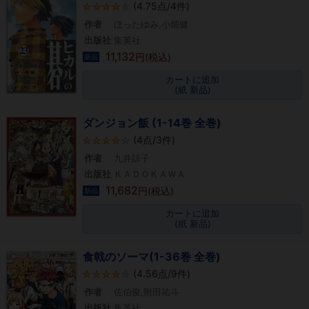
(4.75点/4件)
作者
ほったゆみ,小畑健
出版社
集英社
11,132
円(税込)
新品
カートに追加
(紙 新品)
ダンジョン飯 (1-14巻 全巻)
(4点/3件)
作者
九井諒子
出版社
ＫＡＤＯＫＡＷＡ
11,682
円(税込)
新品
カートに追加
(紙 新品)
食戟のソーマ(1-36巻 全巻)
(4.56点/9件)
作者
佐伯俊,附田祐斗
出版社
集英社