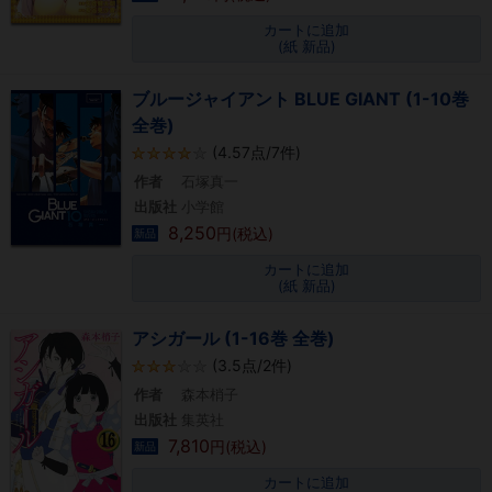
カートに追加
(紙 新品)
ブルージャイアント BLUE GIANT (1-10巻
全巻)
(4.57点/7件)
作者
石塚真一
出版社
小学館
8,250
円(税込)
新品
カートに追加
(紙 新品)
アシガール (1-16巻 全巻)
(3.5点/2件)
作者
森本梢子
出版社
集英社
7,810
円(税込)
新品
カートに追加