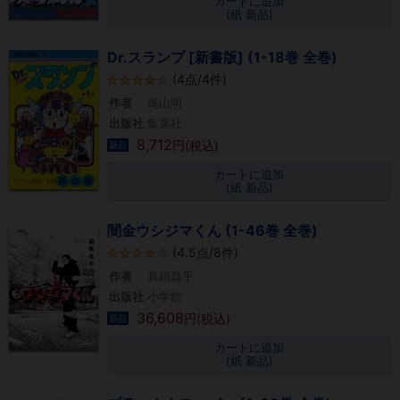
カートに追加
(紙 新品)
Dr.スランプ [新書版] (1-18巻 全巻)
(4点/4件)
作者
鳥山明
出版社
集英社
8,712
円(税込)
新品
カートに追加
(紙 新品)
闇金ウシジマくん (1-46巻 全巻)
(4.5点/8件)
作者
真鍋昌平
出版社
小学館
36,608
円(税込)
新品
カートに追加
(紙 新品)