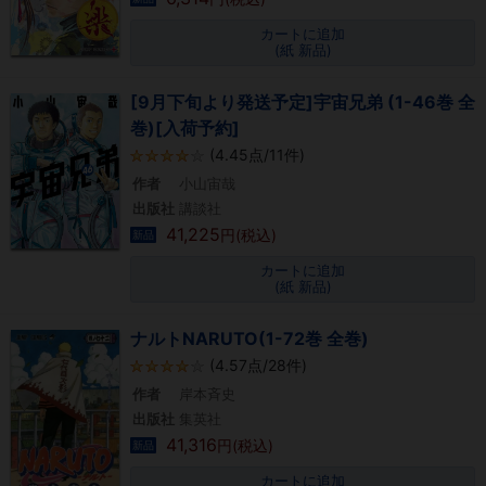
カートに追加
(紙 新品)
[9月下旬より発送予定]宇宙兄弟 (1-46巻 全
巻)[入荷予約]
(4.45点/11件)
作者
小山宙哉
出版社
講談社
41,225
円(税込)
新品
カートに追加
(紙 新品)
ナルトNARUTO(1-72巻 全巻)
(4.57点/28件)
作者
岸本斉史
出版社
集英社
41,316
円(税込)
新品
カートに追加