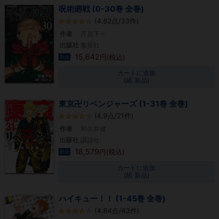
呪術廻戦 (0-30巻 全巻)
(4.82点/33件)
作者
芥見下々
出版社
集英社
15,642
円(税込)
新品
カートに追加
(紙 新品)
東京卍リベンジャーズ (1-31巻 全巻)
(4.9点/21件)
作者
和久井健
出版社
講談社
18,579
円(税込)
新品
カートに追加
(紙 新品)
ハイキュー！！ (1-45巻 全巻)
(4.84点/43件)