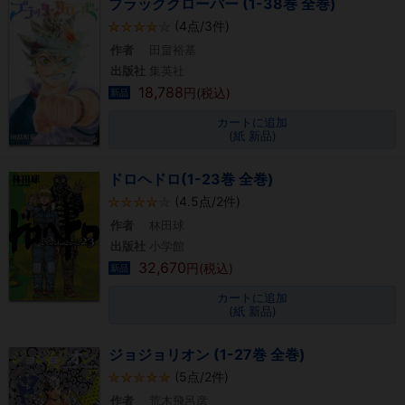
ブラッククローバー (1-38巻 全巻)
(4点/3件)
作者
田畠裕基
出版社
集英社
18,788
円(税込)
新品
カートに追加
(紙 新品)
ドロヘドロ(1-23巻 全巻)
(4.5点/2件)
作者
林田球
出版社
小学館
32,670
円(税込)
新品
カートに追加
(紙 新品)
ジョジョリオン (1-27巻 全巻)
(5点/2件)
作者
荒木飛呂彦