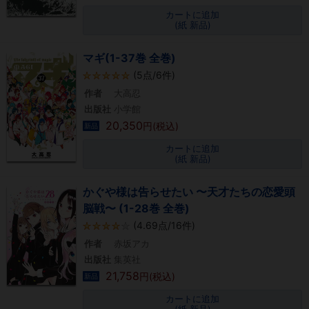
カートに追加
(紙 新品)
マギ(1-37巻 全巻)
(5点/6件)
作者
大高忍
出版社
小学館
20,350
円(税込)
新品
カートに追加
(紙 新品)
かぐや様は告らせたい 〜天才たちの恋愛頭
脳戦〜 (1-28巻 全巻)
(4.69点/16件)
作者
赤坂アカ
出版社
集英社
21,758
円(税込)
新品
カートに追加