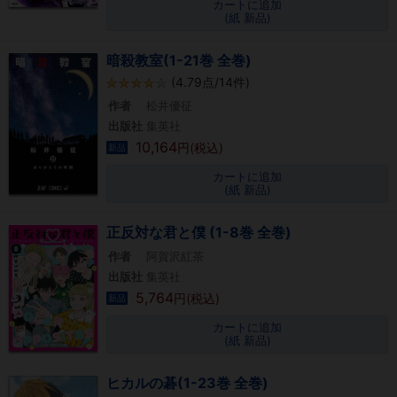
カートに追加
(紙 新品)
暗殺教室(1-21巻 全巻)
(4.79点/14件)
作者
松井優征
出版社
集英社
10,164
円(税込)
新品
カートに追加
(紙 新品)
正反対な君と僕 (1-8巻 全巻)
作者
阿賀沢紅茶
出版社
集英社
5,764
円(税込)
新品
カートに追加
(紙 新品)
ヒカルの碁(1-23巻 全巻)