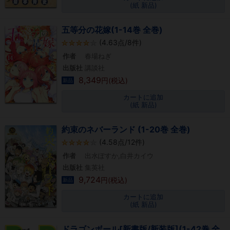
(紙 新品)
五等分の花嫁(1-14巻 全巻)
(4.63点/8件)
作者
春場ねぎ
出版社
講談社
8,349
円(税込)
新品
カートに追加
(紙 新品)
約束のネバーランド (1-20巻 全巻)
(4.58点/12件)
作者
出水ぽすか,白井カイウ
出版社
集英社
9,724
円(税込)
新品
カートに追加
(紙 新品)
ドラゴンボール[新書版/新装版](1-42巻 全