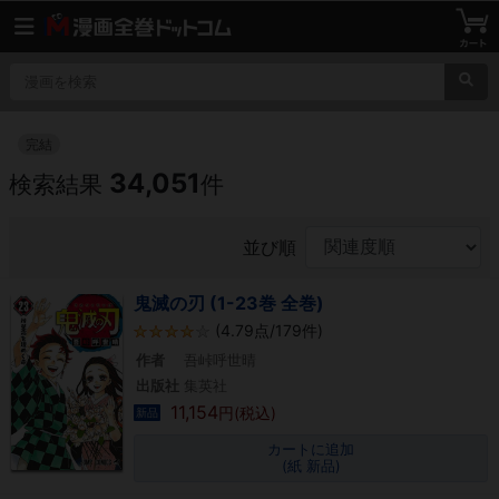
完結
34,051
検索結果
件
並び順
鬼滅の刃 (1-23巻 全巻)
(4.79点/179件)
作者
吾峠呼世晴
出版社
集英社
11,154
円(税込)
新品
カートに追加
(紙 新品)