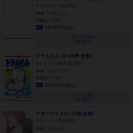
(4点/4件)
作者
浅野いにお
出版社
小学館
10,197
円(税込)
新品
カートに追加
(紙 新品)
ドラえもん (0-45巻 全巻)
(4.33点/3件)
作者
藤子不二雄
出版社
小学館
27,500
円(税込)
新品
カートに追加
(紙 新品)
アオハライド(1-13巻 全巻)
(5点/1件)
作者
咲坂伊緒