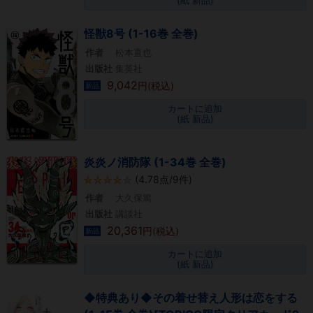
(紙 新品)
怪獣8号 (1-16巻 全巻)
作者
松本直也
出版社
集英社
9,042
円(税込)
新品
カートに追加
(紙 新品)
炎炎ノ消防隊 (1-34巻 全巻)
(4.78点/9件)
作者
大久保篤
出版社
講談社
20,361
円(税込)
新品
カートに追加
(紙 新品)
◆特典あり◆その着せ替え人形は恋をする