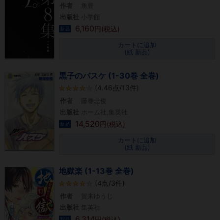
作者
魚豊
出版社
小学館
6,160
円(税込)
新品
カートに追加
(紙 新品)
黒子のバスケ (1-30巻 全巻)
(4.46点/13件)
作者
藤巻忠俊
出版社
ホーム社,集英社
14,520
円(税込)
新品
カートに追加
(紙 新品)
地獄楽 (1-13巻 全巻)
(4点/3件)
作者
賀来ゆうじ
出版社
集英社
6,314
円(税込)
新品