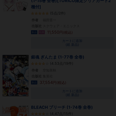
(1-15巻 全巻)[TORICO限定クリアカード2
種付]
(5点/2件)
作者
福田晋一
出版社
スクウェア・エニックス
11,550
円(税込)
新品
特典
カートに追加
(紙 新品)
銀魂 ぎんたま (1-77巻 全巻)
(4.53点/19件)
作者
空知英秋
出版社
集英社
37,554
円(税込)
新品
カートに追加
(紙 新品)
BLEACH ブリーチ (1-74巻 全巻)
(4.47点/15件)