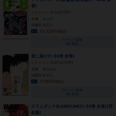
巻)
(4.5点/12件)
作者
鳥山明
出版社
集英社
20,328
円(税込)
新品
カートに追加
(紙 新品)
君に届け(1-30巻 全巻)
(4.87点/15件)
作者
椎名軽穂
出版社
集英社
17,160
円(税込)
新品
カートに追加
(紙 新品)
スラムダンクSLAMDUNK(1-24巻 全巻)[完
全版]