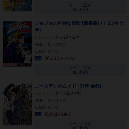
カートに追加
(紙 新品)
ジョジョの奇妙な冒険 [新書版] (1-63巻 全
巻)
(4.92点/12件)
作者
荒木飛呂彦
出版社
集英社
36,080
円(税込)
新品
カートに追加
(紙 新品)
ゴールデンカムイ (1-31巻 全巻)
(4.64点/14件)
作者
野田サトル
出版社
集英社
18,612
円(税込)
新品
カートに追加
(紙 新品)