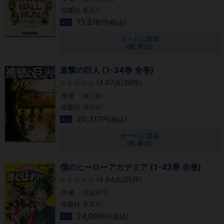
出版社
集英社
13,816
円(税込)
新品
カートに追加
(紙 新品)
進撃の巨人 (1-34巻 全巻)
(4.67点/36件)
作者
諫山創
出版社
講談社
20,317
円(税込)
新品
カートに追加
(紙 新品)
僕のヒーローアカデミア (1-42巻 全巻)
(4.64点/25件)
作者
堀越耕平
出版社
集英社
24,090
円(税込)
新品