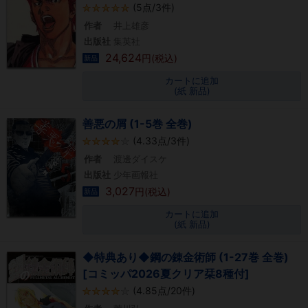
(5点/3件)
作者
井上雄彦
出版社
集英社
24,624
円(税込)
新品
カートに追加
(紙 新品)
善悪の屑 (1-5巻 全巻)
(4.33点/3件)
作者
渡邊ダイスケ
出版社
少年画報社
3,027
円(税込)
新品
カートに追加
(紙 新品)
◆特典あり◆鋼の錬金術師 (1-27巻 全巻)
[コミッパ2026夏クリア栞8種付]
(4.85点/20件)