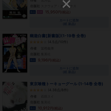
作者
荒川弘
出版社
スクウェア・エニックス
15,950
円(税込)
新品
特典
カートに追加
(紙 新品)
幽遊白書[新書版](1-19巻 全巻)
(4.5点/10件)
作者
冨樫義博
出版社
集英社
9,196
円(税込)
新品
カートに追加
(紙 新品)
東京喰種トーキョーグール (1-14巻 全巻)
(4.38点/8件)
作者
石田スイ
出版社
集英社
10,912
円(税込)
新品