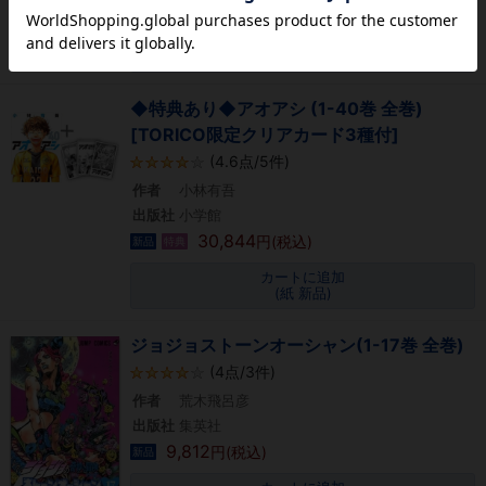
8,954
円(税込)
新品
カートに追加
(紙 新品)
◆特典あり◆アオアシ (1-40巻 全巻)
[TORICO限定クリアカード3種付]
(4.6点/5件)
作者
小林有吾
出版社
小学館
30,844
円(税込)
新品
特典
カートに追加
(紙 新品)
ジョジョストーンオーシャン(1-17巻 全巻)
(4点/3件)
作者
荒木飛呂彦
出版社
集英社
9,812
円(税込)
新品