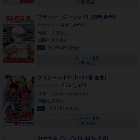
(紙 新品)
ブラック・ジャック (1-25巻 全巻)
(4.67点/6件)
作者
手塚治虫
出版社
秋田書店
16,763
円(税込)
新品
カートに追加
(紙 新品)
アイシールド21 (1-37巻 全巻)
(4.38点/8件)
作者
稲垣理一郎,村田雄介
出版社
集英社
17,908
円(税込)
新品
カートに追加
(紙 新品)
おやすみプンプン(1-13巻 全巻)