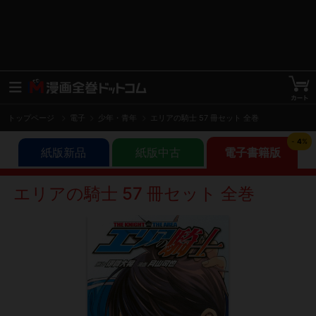
トップページ
電子
少年・青年
エリアの騎士 57 冊セット 全巻
-
4
%
紙版新品
紙版中古
電子書籍版
エリアの騎士 57 冊セット 全巻