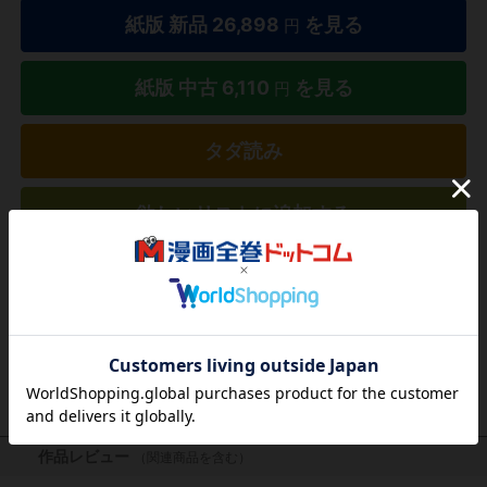
紙版 新品
26,898
を見る
円
紙版 中古
6,110
を見る
円
タダ読み
欲しいリストに追加する
気になる商品を登録
作品レビュー
（関連商品を含む）