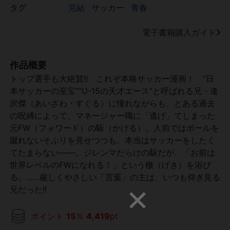
タグ
完結
サッカー
青春
電子書籍購入ガイド
作品概要
トップ選手も大絶賛!! これぞ本格サッカー漫画！ “日
本サッカーの至宝”“U-15の天才エース”と呼ばれる兄・逢
沢傑（あいざわ・すぐる）に憧れながらも、とある過去
の呪縛によって、マネージャー職に「逃げ」てしまった
元FW（フォワード）の駆（かける）。人前ではボールを
蹴れないそぶりを見せつつも、本当はサッカーをしたく
てたまらない――。ジレンマだらけの駆だが、「お前は
世界レベルのFWになれる！」という檄（げき）を浴び
る。……厳しくやさしい「言葉」の主は、いつも仰ぎ見る
兄だった!!
ポイント
15
％
4,419
pt