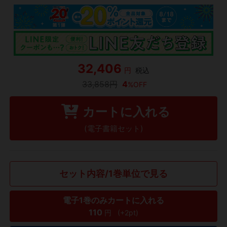
32,406
円
税込
33,858円
4
%OFF
カートに入れる
(電子書籍セット)
セット内容/1巻単位で見る
電子1巻のみカートに入れる
110
円
(+2pt)