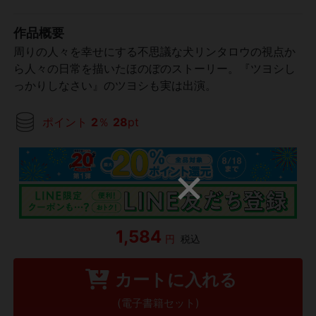
作品概要
周りの人々を幸せにする不思議な犬リンタロウの視点か
ら人々の日常を描いたほのぼのストーリー。『ツヨシし
っかりしなさい』のツヨシも実は出演。
ポイント
2
％
28
pt
1,584
円
税込
カートに入れる
(電子書籍セット)