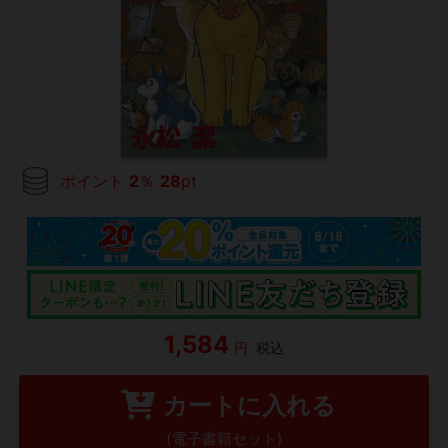
ポイント
2
％
28
pt
1,584
円
税込
カートに入れる
(電子書籍セット)