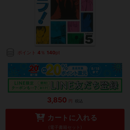
ポイント
4
％
140
pt
3,850
円
税込
カートに入れる
(電子書籍セット)