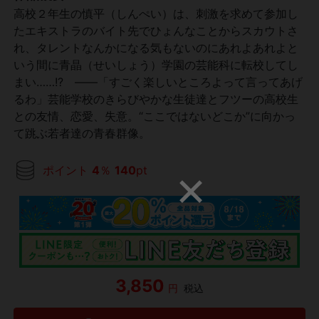
高校２年生の慎平（しんぺい）は、刺激を求めて参加し
たエキストラのバイト先でひょんなことからスカウトさ
れ、タレントなんかになる気もないのにあれよあれよと
いう間に青晶（せいしょう）学園の芸能科に転校してし
まい……!? ――「すごく楽しいところよって言ってあげ
るわ」芸能学校のきらびやかな生徒達とフツーの高校生
との友情、恋愛、失意。“ここではないどこか”に向かっ
て跳ぶ若者達の青春群像。
ポイント
4
％
140
pt
3,850
円
税込