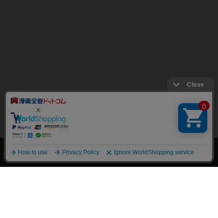
上へ
漫画全巻ドットコム TOP
トップページ
会員登録・ログイン
初めての方へ