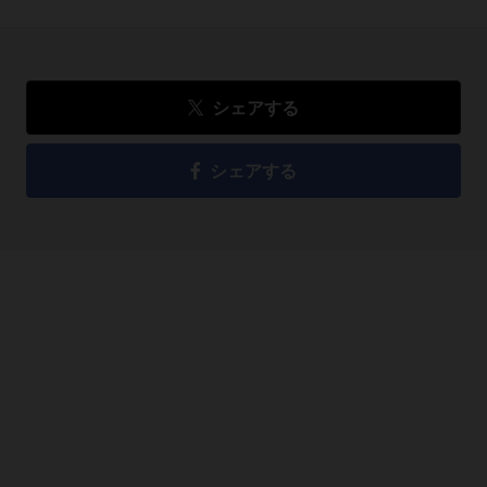
シェアする
シェアする