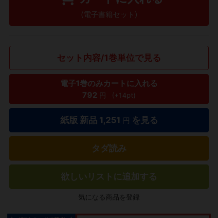
(電子書籍セット)
セット内容/1巻単位で見る
電子1巻のみカートに入れる
792
円
(+14pt)
紙版 新品
1,251
を見る
円
タダ読み
欲しいリストに追加する
気になる商品を登録