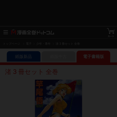
トップページ
電子
少年・青年
渚 3 冊セット 全巻
紙版新品
紙版中古
電子書籍版
渚 3 冊セット 全巻