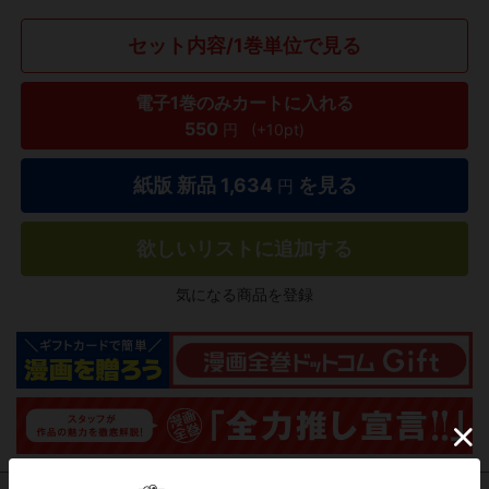
セット内容/1巻単位で見る
電子1巻のみカートに入れる
550
円
(+10pt)
紙版 新品
1,634
を見る
円
欲しいリストに追加する
気になる商品を登録