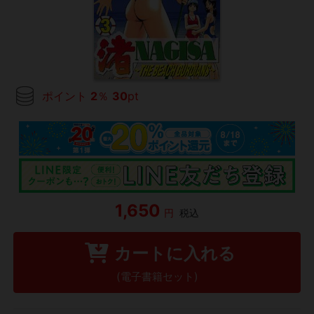
ポイント
2
％
30
pt
1,650
円
税込
カートに入れる
(電子書籍セット)