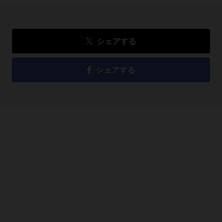
シェアする
シェアする