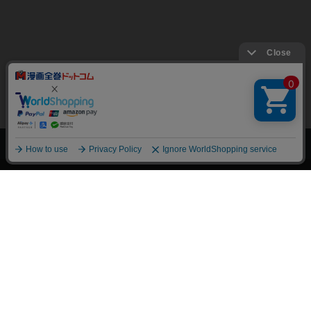
上へ
漫画全巻ドットコム TOP
トップページ
会員登録・ログイン
初めての方へ
電子書籍の読み方
支払方法
特定商取引法に基づく通販の表記