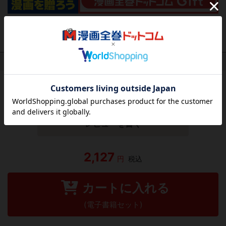
作品レビュー
（関連商品を含む）
この作品にはまだレビューがありません。 今後読まれる
方のために感想を共有してもらえませんか？
レビューを書く
2,127
円
税込
カートに入れる
(電子書籍セット)