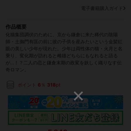
電子書籍購入ガイド
作品概要
化猫集団調伏のために、京から鎌倉に来た稀代の陰陽
師・土御門有匡の前に彼の子供を産みたいという金髪紅
眼の美しい少年が現れた。少年は両性体の猫・火月と名
乗り、変化期が訪れると雌雄どちらにもなれると語る
が…！？二人の恋と鎌倉末期の政変を妖しく織りなす伝
奇ロマン。
ポイント
6
％
318
pt