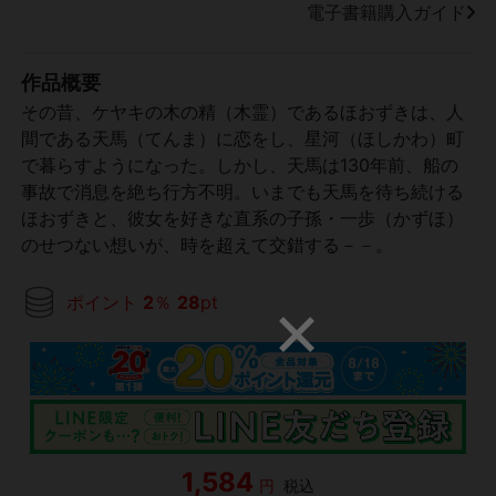
電子書籍購入ガイド
作品概要
その昔、ケヤキの木の精（木霊）であるほおずきは、人
間である天馬（てんま）に恋をし、星河（ほしかわ）町
で暮らすようになった。しかし、天馬は130年前、船の
事故で消息を絶ち行方不明。いまでも天馬を待ち続ける
ほおずきと、彼女を好きな直系の子孫・一歩（かずほ）
のせつない想いが、時を超えて交錯する－－。
ポイント
2
％
28
pt
1,584
円
税込