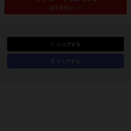
(電子書籍セット)
シェアする
シェアする