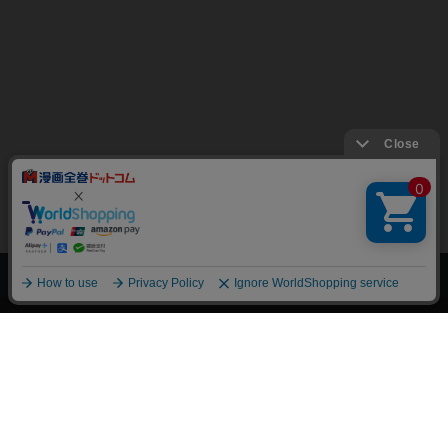
上へ
漫画全巻ドットコム TOP
トップページ
会員登録・ログイン
初めての方へ
電子書籍の読み方