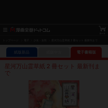
トップページ
電子
少女・女性
星河万山霊草紙 2 冊セット 最新刊まで
紙版新品
紙版中古
電子書籍版
星河万山霊草紙 2 冊セット 最新刊ま
で