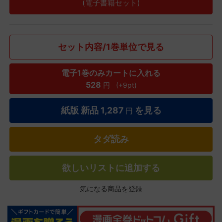
(電子書籍セット)
セット内容/1巻単位で見る
電子1巻のみカートに入れる
528
円
(+9pt)
紙版 新品
1,287
を見る
円
タダ読み
欲しいリストに追加する
気になる商品を登録