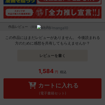
作品レビュー
（関連商品を含む）
この作品にはまだレビューがありません。 今後読まれる
方のために感想を共有してもらえませんか？
レビューを書く
1,584
円
税込
カートに入れる
(電子書籍セット)