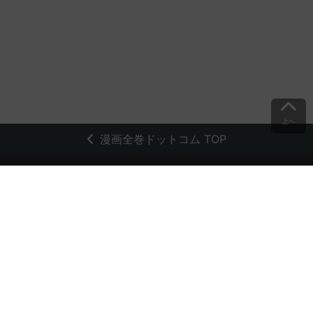
上へ
漫画全巻ドットコム TOP
トップページ
会員登録・ログイン
初めての方へ
電子書籍の読み方
支払方法
特定商取引法に基づく通販の表記
資金決済法に基づく表示