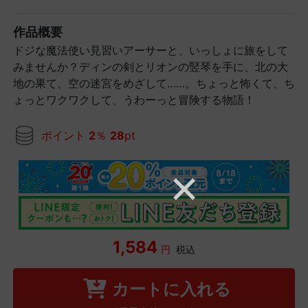
作品概要
ドジな魔法使い見習いアーサーと、いっしょに旅をして
みませんか？ディンの剣とリオンの竪琴を手に、北の大
地の果て、空の迷宮をめざして……。ちょっと怖くて、ち
ょっとワクワクして、うわーっと冒険する物語！
ポイント
2
％
28
pt
1,584
円
税込
カートに入れる