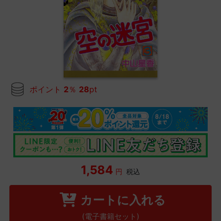
ポイント
2
％
28
pt
1,584
円
税込
カートに入れる
(電子書籍セット)