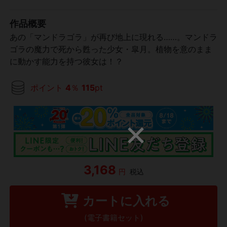
作品概要
あの「マンドラゴラ」が再び地上に現れる……。マンドラ
ゴラの魔力で死から甦った少女・皐月。植物を意のまま
に動かす能力を持つ彼女は！？
ポイント
4
％
115
pt
3,168
円
税込
カートに入れる
(電子書籍セット)