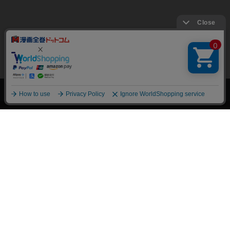
上へ
漫画全巻ドットコム TOP
トップページ
会員登録・ログイン
初めての方へ
電子書籍の読み方
支払方法
特定商取引法に基づく通販の表記
資金決済法に基づく表示