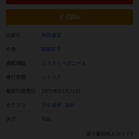
タダ読み
出版社
秋田書店
作者
高階良子
掲載雑誌
ミステリーボニータ
発行形態
コミック
最新刊発売日
2013年03月22日
カテゴリ
少女漫画
漫画
タグ
完結
電子書籍購入ガイド