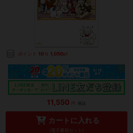
ポイント
10
％
1,050
pt
11,550
円
税込
カートに入れる
(電子書籍セット)