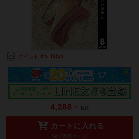
ポイント
4
％
155
pt
4,288
円
税込
カートに入れる
(電子書籍セット)