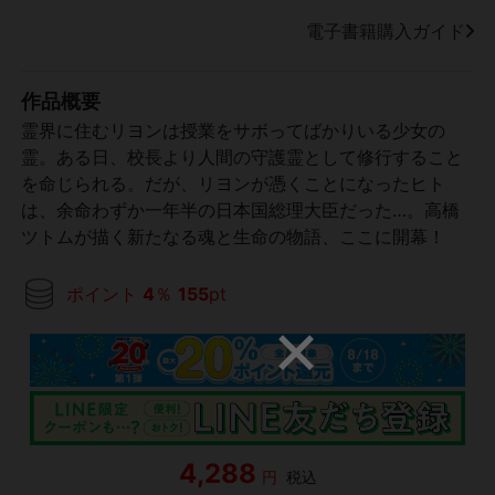
電子書籍購入ガイド
作品概要
霊界に住むリヨンは授業をサボってばかりいる少女の
霊。ある日、校長より人間の守護霊として修行すること
を命じられる。だが、リヨンが憑くことになったヒト
は、余命わずか一年半の日本国総理大臣だった…。高橋
ツトムが描く新たなる魂と生命の物語、ここに開幕！
ポイント
4
％
155
pt
4,288
円
税込