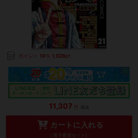
ポイント
10
％
1,028
pt
11,307
円
税込
カートに入れる
(電子書籍セット)