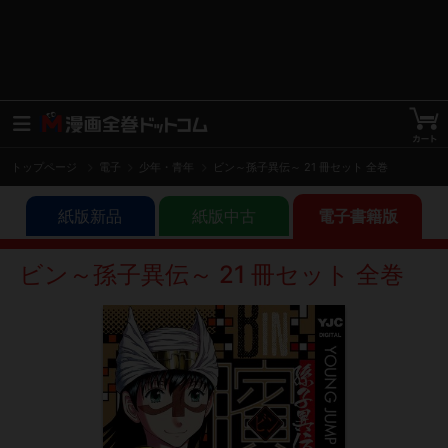
トップページ
電子
少年・青年
ビン～孫子異伝～ 21 冊セット 全巻
紙版新品
紙版中古
電子書籍版
ビン～孫子異伝～ 21 冊セット 全巻