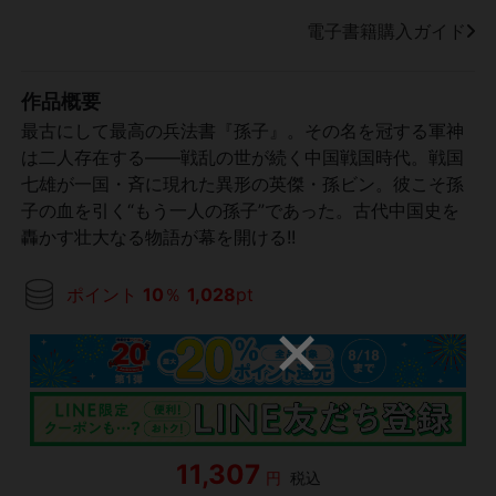
電子書籍購入ガイド
作品概要
最古にして最高の兵法書『孫子』。その名を冠する軍神
は二人存在する――戦乱の世が続く中国戦国時代。戦国
七雄が一国・斉に現れた異形の英傑・孫ビン。彼こそ孫
子の血を引く“もう一人の孫子”であった。古代中国史を
轟かす壮大なる物語が幕を開ける!!
ポイント
10
％
1,028
pt
11,307
円
税込