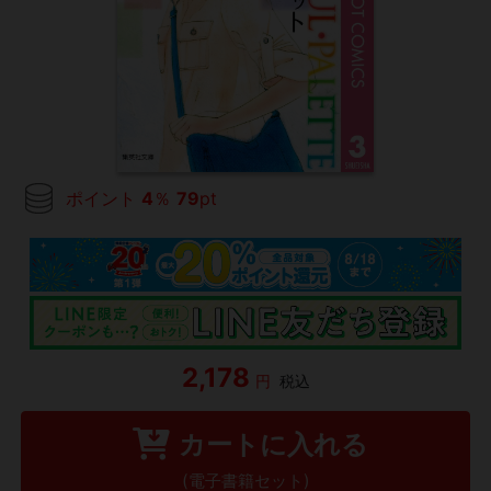
ポイント
4
％
79
pt
2,178
円
税込
カートに入れる
(電子書籍セット)