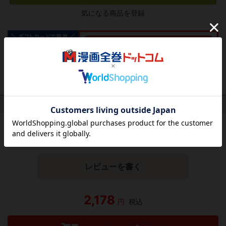
気になる商品を登録
作品レビュー
（関連商品を含む）
この作品にはまだレビューがありません。 今後読まれる
方のために感想を共有してもらえませんか？
レビューを書く
2,178
円
税込