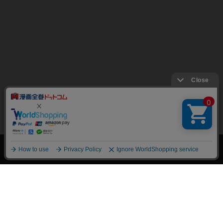
上へ
漫画全巻ドットコム TOP
トップページ
会員登録・ログイン
初めての方へ
電子書籍の読み方