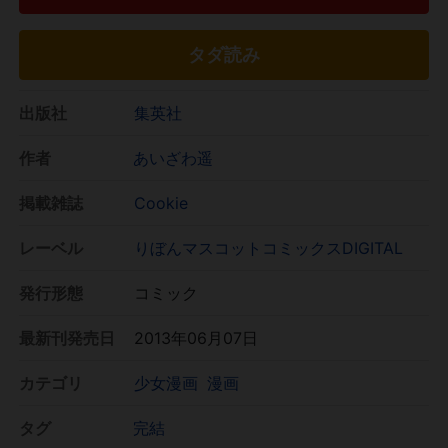
タダ読み
出版社
集英社
作者
あいざわ遥
掲載雑誌
Cookie
レーベル
りぼんマスコットコミックスDIGITAL
発行形態
コミック
最新刊発売日
2013年06月07日
カテゴリ
少女漫画
漫画
タグ
完結