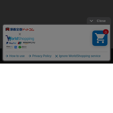
上へ
漫画全巻ドットコム TOP
トップページ
会員登録・ログイン
初めての方へ
電子書籍の読み方
支払方法
特定商取引法に基づく通販の表記