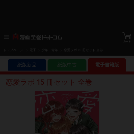
トップページ
電子
少年・青年
恋愛ラボ 15 冊セット 全巻
紙版新品
紙版中古
電子書籍版
恋愛ラボ 15 冊セット 全巻