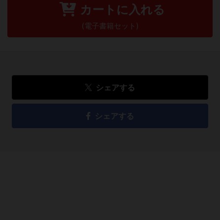
カートに入れる
(電子書籍セット)
シェアする
シェアする