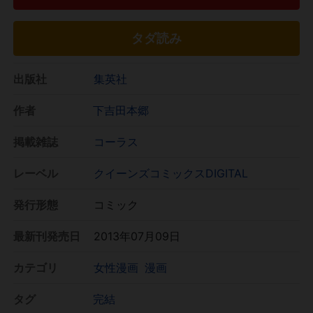
タダ読み
出版社
集英社
作者
下吉田本郷
掲載雑誌
コーラス
レーベル
クイーンズコミックスDIGITAL
発行形態
コミック
最新刊発売日
2013年07月09日
カテゴリ
女性漫画
漫画
タグ
完結