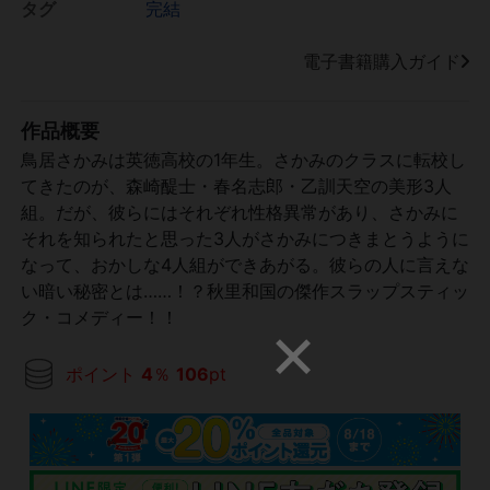
タグ
完結
電子書籍購入ガイド
作品概要
鳥居さかみは英徳高校の1年生。さかみのクラスに転校し
てきたのが、森崎醍士・春名志郎・乙訓天空の美形3人
組。だが、彼らにはそれぞれ性格異常があり、さかみに
それを知られたと思った3人がさかみにつきまとうように
なって、おかしな4人組ができあがる。彼らの人に言えな
い暗い秘密とは……！？秋里和国の傑作スラップスティッ
ク・コメディー！！
ポイント
4
％
106
pt