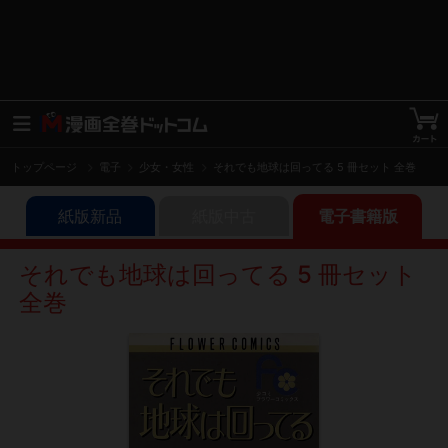
トップページ
電子
少女・女性
それでも地球は回ってる 5 冊セット 全巻
紙版新品
紙版中古
電子書籍版
それでも地球は回ってる 5 冊セット
全巻