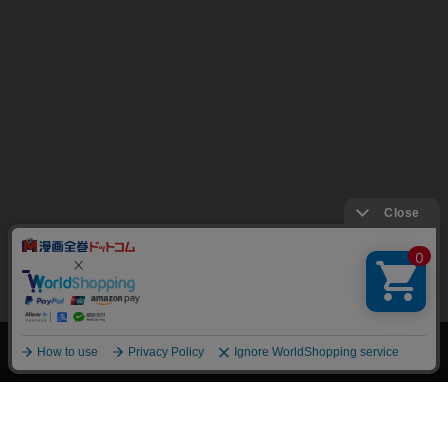
上へ
漫画全巻ドットコム TOP
トップページ
会員登録・ログイン