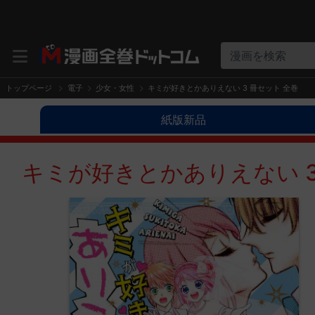
漫画を検索
トップページ
電子
少女・女性
キミが好きとかありえない 3 冊セット 全巻
紙版新品
キミが好きとかありえない 3