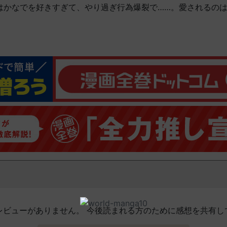
はかなでを好きすぎて、やり過ぎ行為爆裂で……。愛されるの
レビューがありません。 今後読まれる方のために感想を共有し