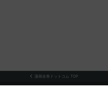
漫画全巻ドットコム TOP
ッフおススメ「全力推し宣言」
漫画ランキング
贈ろう e-giftサービス
›
2025年 年間ランキング
すめの新品漫画セット
›
歴代発行部数