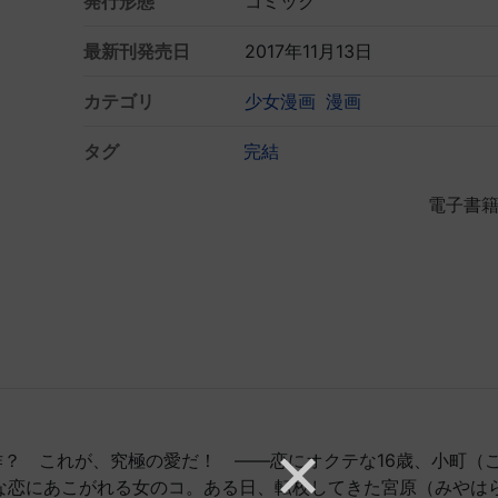
発行形態
コミック
最新刊発売日
2017年11月13日
カテゴリ
少女漫画
漫画
タグ
完結
電子書
作？ これが、究極の愛だ！ ――恋にオクテな16歳、小町（
な恋にあこがれる女のコ。ある日、転校してきた宮原（みやは