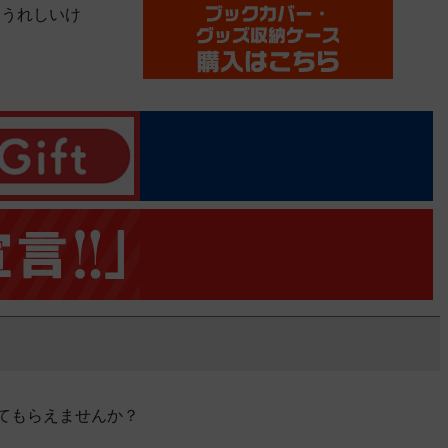
はうれしいけ
てもらえませんか？