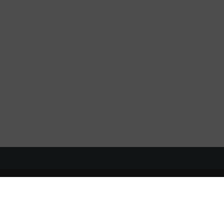
トップページ
スタ
会員登録・ログイン
漫画を
初めての方へ
おす